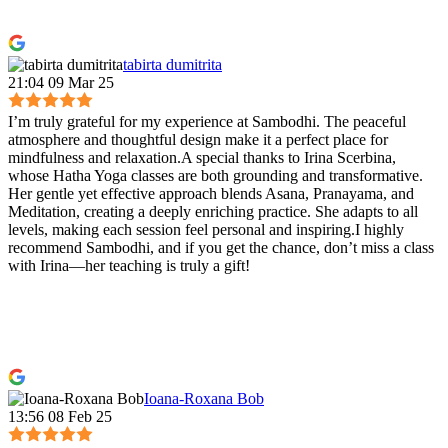
tabirta dumitrita
21:04 09 Mar 25
I’m truly grateful for my experience at Sambodhi. The peaceful
atmosphere and thoughtful design make it a perfect place for
mindfulness and relaxation.A special thanks to Irina Scerbina,
whose Hatha Yoga classes are both grounding and transformative.
Her gentle yet effective approach blends Asana, Pranayama, and
Meditation, creating a deeply enriching practice. She adapts to all
levels, making each session feel personal and inspiring.I highly
recommend Sambodhi, and if you get the chance, don’t miss a class
with Irina—her teaching is truly a gift!
Ioana-Roxana Bob
13:56 08 Feb 25