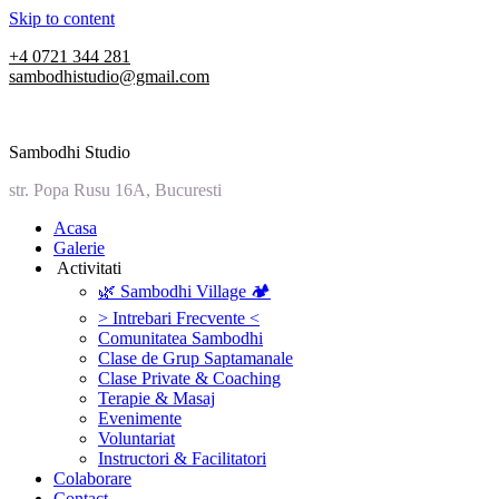
Skip to content
+4 0721 344 281
sambodhistudio@gmail.com
Sambodhi Studio
str. Popa Rusu 16A, Bucuresti
‎Acasa
Galerie
‎ ‎Activitati‎
🌿 Sambodhi Village 🏕️
> Intrebari Frecvente <
Comunitatea Sambodhi
Clase de Grup Saptamanale
Clase Private & Coaching
Terapie & Masaj
‎Evenimente
Voluntariat
‏‏‎Instructori & Facilitatori
Colaborare
Contact