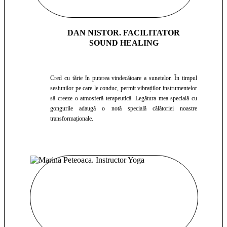
DAN NISTOR. FACILITATOR
SOUND HEALING
Cred cu tărie în puterea vindecătoare a sunetelor. În timpul
sesiunilor pe care le conduc, permit vibrațiilor instrumentelor
să creeze o atmosferă terapeutică. Legătura mea specială cu
gongurile adaugă o notă specială călătoriei noastre
transformaționale.