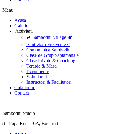
Menu
‎Acasa
Galerie
‎ ‎Activitati‎
🌿 Sambodhi Village 🏕️
> Intrebari Frecvente <
Comunitatea Sambodhi
Clase de Grup Saptamanale
Clase Private & Coaching
Terapie & Masaj
‎Evenimente
Voluntariat
‏‏‎Instructori & Facilitatori
Colaborare
Contact
Sambodhi Studio
str. Popa Rusu 16A, Bucuresti
‎Acasa