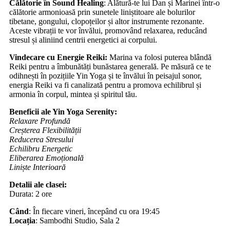
Călătorie în Sound Healing
: Alătură-te lui Dan și Marinei într-o
călătorie armonioasă prin sunetele liniștitoare ale bolurilor
tibetane, gongului, clopoțeilor și altor instrumente rezonante.
Aceste vibrații te vor învălui, promovând relaxarea, reducând
stresul și aliniind centrii energetici ai corpului.
Vindecare cu Energie Reiki:
Marina va folosi puterea blândă
Reiki pentru a îmbunătăți bunăstarea generală. Pe măsură ce te
odihnești în pozițiile Yin Yoga și te învălui în peisajul sonor,
energia Reiki va fi canalizată pentru a promova echilibrul și
armonia în corpul, mintea și spiritul tău.
Beneficii ale Yin Yoga Serenity:
Relaxare Profundă
Creșterea Flexibilității
Reducerea Stresului
Echilibru Energetic
Eliberarea Emoțională
Liniște Interioară
Detalii ale clasei:
Durata: 2 ore
Când
: În fiecare vineri, începând cu ora 19:45
Locația
: Sambodhi Studio, Sala 2