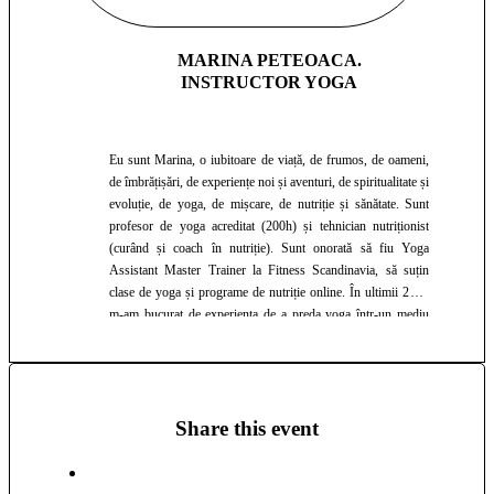
MARINA PETEOACA.
INSTRUCTOR YOGA
Eu sunt Marina, o iubitoare de viață, de frumos, de oameni,
de îmbrățișări, de experiențe noi și aventuri, de spiritualitate și
evoluție, de yoga, de mișcare, de nutriție și sănătate. Sunt
profesor de yoga acreditat (200h) și tehnician nutriționist
(curând și coach în nutriție). Sunt onorată să fiu Yoga
Assistant Master Trainer la Fitness Scandinavia, să suțin
clase de yoga și programe de nutriție online. În ultimii 2 ani
m-am bucurat de experiența de a preda yoga într-un mediu
international, într-un resort din Creta, precum și de experiența
de a preda în cadrul unui festival de yoga în Grecia. A deveni
profesor de yoga și practicant dedicat a fost o experiență care
mi-a schimbat viața. Am folosit aceste puternice instrumente
de yoga și meditație în primul rind pentru a mă vindeca și a
Share this event
deveni mai bună la a trăi, pur și simplu, astfel încât să pot
oferi mai departe din energia și cunpștințele mele celor din
jur. Yoga m-a ajutat să ma reconectez cu adevărat la puterea