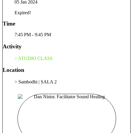
05 Jan 2024
deveni mai bună la a trăi, pur și simplu, astfel încât să pot
oferi mai departe din energia și cunpștințele mele celor din jur.
Expired!
Yoga m-a ajutat să ma reconectez cu adevărat la puterea din
interior, m-a ajutat să-mi inving temerile, să am încredere în
Time
mine, să mă accept așa cum sunt și să-mi asum rolul de
creator al propriei vieți. Stilul meu de yoga este unul holistic,
7:45 PM - 9:45 PM
lucrez atât în plan fizic, cât și emotional, mental și energetic,
Activity
incluzând în practică asane, tehnici de respirație, tehnici de
curățare la nivel energetic, meditație și tehnici de relaxare.
> STUDIO CLASS
Location
> Sambodhi | SALA 2