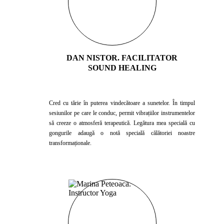
DAN NISTOR. FACILITATOR
SOUND HEALING
Cred cu tărie în puterea vindecătoare a sunetelor. În timpul
sesiunilor pe care le conduc, permit vibrațiilor instrumentelor
să creeze o atmosferă terapeutică. Legătura mea specială cu
gongurile adaugă o notă specială călătoriei noastre
transformaționale.