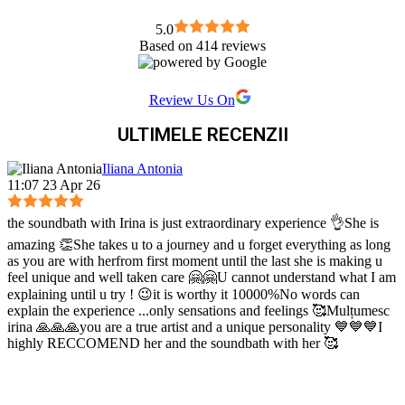
5.0
Based on 414 reviews
Review Us On
ULTIMELE RECENZII
Iliana Antonia
11:07 23 Apr 26
the soundbath with Irina is just extraordinary experience 👌She is
amazing 👏She takes u to a journey and u forget everything as long
as you are with herfrom first moment until the last she is making u
feel unique and well taken care 🤗🤗U cannot understand what I am
explaining until u try ! 😉it is worthy it 10000%No words can
explain the experience ...only sensations and feelings 🥰Mulțumesc
irina 🙏🙏🙏you are a true artist and a unique personality 💙💙💙I
highly RECCOMEND her and the soundbath with her 🥰