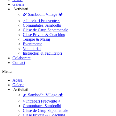
Galerie
‎ ‎Activitati‎
🌿 Sambodhi Village 🏕️
> Intrebari Frecvente <
Comunitatea Sambodhi
Clase de Grup Saptamanale
Clase Private & Coaching
Terapie & Masaj
‎Evenimente
Voluntariat
‏‏‎Instructori & Facilitatori
Colaborare
Contact
Menu
‎Acasa
Galerie
‎ ‎Activitati‎
🌿 Sambodhi Village 🏕️
> Intrebari Frecvente <
Comunitatea Sambodhi
Clase de Grup Saptamanale
Clase Private & Coaching