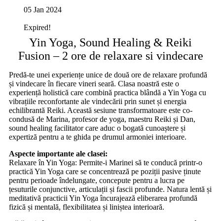
05 Jan 2024
Expired!
Yin Yoga, Sound Healing & Reiki
Fusion – 2 ore de relaxare si vindecare
Predă-te unei experiențe unice de două ore de relaxare profundă
și vindecare în fiecare vineri seară. Clasa noastră este o
experiență holistică care combină practica blândă a Yin Yoga cu
vibrațiile reconfortante ale vindecării prin sunet și energia
echilibrantă Reiki. Această sesiune transformatoare este co-
condusă de Marina, profesor de yoga, maestru Reiki și Dan,
sound healing facilitator care aduc o bogată cunoaștere și
expertiză pentru a te ghida pe drumul armoniei interioare.
Aspecte importante ale clasei:
Relaxare în Yin Yoga: Permite-i Marinei să te conducă printr-o
practică Yin Yoga care se concentrează pe poziții pasive ținute
pentru perioade îndelungate, concepute pentru a lucra pe
țesuturile conjunctive, articulații și fascii profunde. Natura lentă și
meditativă practicii Yin Yoga încurajează eliberarea profundă
fizică și mentală, flexibilitatea și liniștea interioară.