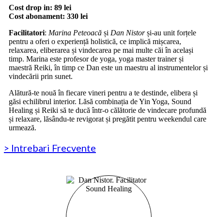
Cost drop in: 89 lei
Cost abonament: 330 lei
Facilitatori
:
Marina Peteoacă
și
Dan Nistor
și-au unit forțele
pentru a oferi o experiență holistică, ce implică mișcarea,
relaxarea, eliberarea și vindecarea pe mai multe căi în același
timp. Marina este profesor de yoga, yoga master trainer și
maestră Reiki, în timp ce Dan este un maestru al instrumentelor și
vindecării prin sunet.
Alătură-te nouă în fiecare vineri pentru a te destinde, elibera și
găsi echilibrul interior. Lăsă combinația de Yin Yoga, Sound
Healing și Reiki să te ducă într-o călătorie de vindecare profundă
și relaxare, lăsându-te revigorat și pregătit pentru weekendul care
urmează.
> Intrebari Frecvente