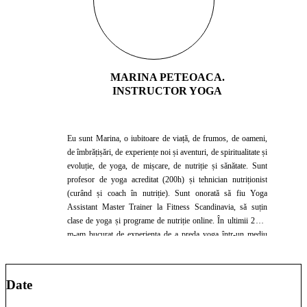
MARINA PETEOACA.
INSTRUCTOR YOGA
Eu sunt Marina, o iubitoare de viață, de frumos, de oameni,
de îmbrățișări, de experiențe noi și aventuri, de spiritualitate și
evoluție, de yoga, de mișcare, de nutriție și sănătate. Sunt
profesor de yoga acreditat (200h) și tehnician nutriționist
(curând și coach în nutriție). Sunt onorată să fiu Yoga
Assistant Master Trainer la Fitness Scandinavia, să suțin
clase de yoga și programe de nutriție online. În ultimii 2 ani
m-am bucurat de experiența de a preda yoga într-un mediu
international, într-un resort din Creta, precum și de experiența
de a preda în cadrul unui festival de yoga în Grecia. A deveni
profesor de yoga și practicant dedicat a fost o experiență care
Date
mi-a schimbat viața. Am folosit aceste puternice instrumente
de yoga și meditație în primul rind pentru a mă vindeca și a