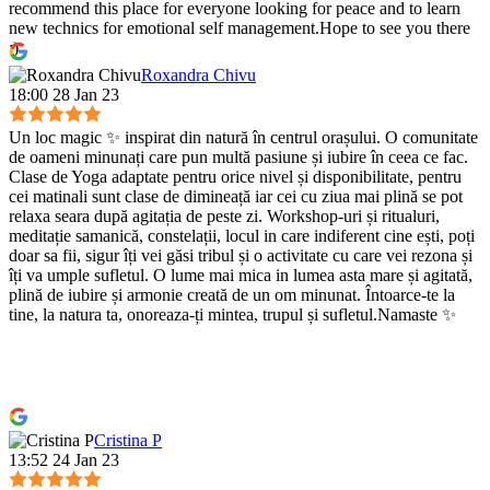
recommend this place for everyone looking for peace and to learn
new technics for emotional self management.Hope to see you there
:)
Roxandra Chivu
18:00 28 Jan 23
Un loc magic ✨ inspirat din natură în centrul orașului. O comunitate
de oameni minunați care pun multă pasiune și iubire în ceea ce fac.
Clase de Yoga adaptate pentru orice nivel și disponibilitate, pentru
cei matinali sunt clase de dimineață iar cei cu ziua mai plină se pot
relaxa seara după agitația de peste zi. Workshop-uri și ritualuri,
meditație samanică, constelații, locul in care indiferent cine ești, poți
doar sa fii, sigur îți vei găsi tribul și o activitate cu care vei rezona și
îți va umple sufletul. O lume mai mica in lumea asta mare și agitată,
plină de iubire și armonie creată de un om minunat. Întoarce-te la
tine, la natura ta, onoreaza-ți mintea, trupul și sufletul.Namaste ✨
Cristina P
13:52 24 Jan 23