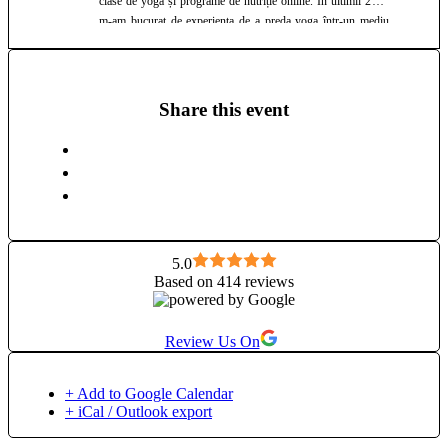
clase de yoga și programe de nutriție online. În ultimii 2 ani
m-am bucurat de experiența de a preda yoga într-un mediu
international, într-un resort din Creta, precum și de experiența
de a preda în cadrul unui festival de yoga în Grecia. A deveni
profesor de yoga și practicant dedicat a fost o experiență care
mi-a schimbat viața. Am folosit aceste puternice instrumente
Share this event
de yoga și meditație în primul rind pentru a mă vindeca și a
deveni mai bună la a trăi, pur și simplu, astfel încât să pot
oferi mai departe din energia și cunpștințele mele celor din
jur. Yoga m-a ajutat să ma reconectez cu adevărat la puterea
din interior, m-a ajutat să-mi inving temerile, să am încredere
în mine, să mă accept așa cum sunt și să-mi asum rolul de
creator al propriei vieți. Stilul meu de yoga este unul holistic,
lucrez atât în plan fizic, cât și emotional, mental și energetic,
5.0
Based on 414 reviews
incluzând în practică asane, tehnici de respirație, tehnici de
curățare la nivel energetic, meditație și tehnici de relaxare.
Review Us On
+ Add to Google Calendar
+ iCal / Outlook export