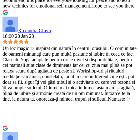
recommend this place for everyone looking for peace and to learn
new technics for emotional self management.Hope to see you there
:)
Roxandra Chivu
18:00 28 Jan 23
Un loc magic ✨ inspirat din natură în centrul orașului. O comunitate
de oameni minunați care pun multă pasiune și iubire în ceea ce fac.
Clase de Yoga adaptate pentru orice nivel și disponibilitate, pentru
cei matinali sunt clase de dimineață iar cei cu ziua mai plină se pot
relaxa seara după agitația de peste zi. Workshop-uri și ritualuri,
meditație samanică, constelații, locul in care indiferent cine ești, poți
doar sa fii, sigur îți vei găsi tribul și o activitate cu care vei rezona și
îți va umple sufletul. O lume mai mica in lumea asta mare și agitată,
plină de iubire și armonie creată de un om minunat. Întoarce-te la
tine, la natura ta, onoreaza-ți mintea, trupul și sufletul.Namaste ✨