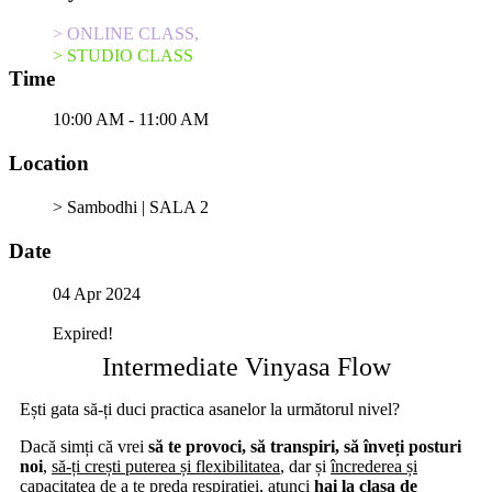
> ONLINE CLASS,
> STUDIO CLASS
Time
10:00 AM - 11:00 AM
Location
> Sambodhi | SALA 2
Date
04 Apr 2024
Expired!
Intermediate Vinyasa Flow
Ești gata să-ți duci practica asanelor la următorul nivel?
Dacă simți că vrei
să te provoci, să transpiri, să înveți posturi
noi
,
să-ți crești puterea și flexibilitatea
, dar și
încrederea și
capacitatea de a te preda respirației,
atunci
hai la clasa de