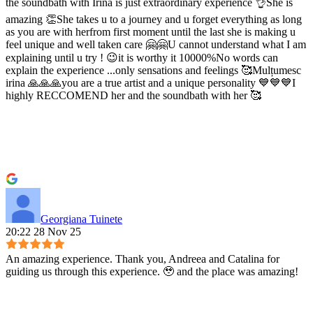
the soundbath with Irina is just extraordinary experience 👌She is
amazing 👏She takes u to a journey and u forget everything as long
as you are with herfrom first moment until the last she is making u
feel unique and well taken care 🤗🤗U cannot understand what I am
explaining until u try ! 😉it is worthy it 10000%No words can
explain the experience ...only sensations and feelings 🥰Mulțumesc
irina 🙏🙏🙏you are a true artist and a unique personality 💙💙💙I
highly RECCOMEND her and the soundbath with her 🥰
Georgiana Tuinete
20:22 28 Nov 25
An amazing experience. Thank you, Andreea and Catalina for
guiding us through this experience. 🥹 and the place was amazing!