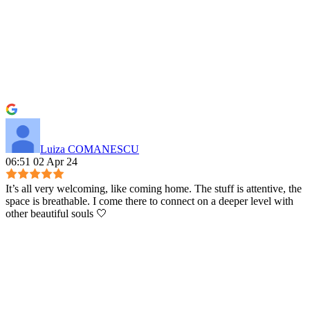
Luiza COMANESCU
06:51 02 Apr 24
It’s all very welcoming, like coming home. The stuff is attentive, the
space is breathable. I come there to connect on a deeper level with
other beautiful souls 🤍