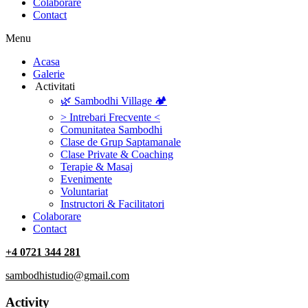
Colaborare
Contact
Menu
‎Acasa
Galerie
‎ ‎Activitati‎
🌿 Sambodhi Village 🏕️
> Intrebari Frecvente <
Comunitatea Sambodhi
Clase de Grup Saptamanale
Clase Private & Coaching
Terapie & Masaj
‎Evenimente
Voluntariat
‏‏‎Instructori & Facilitatori
Colaborare
Contact
+4 0721 344 281
sambodhistudio@gmail.com
Activity