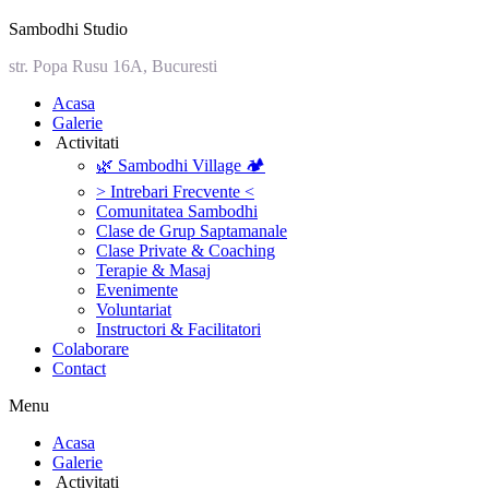
Sambodhi Studio
str. Popa Rusu 16A, Bucuresti
‎Acasa
Galerie
‎ ‎Activitati‎
🌿 Sambodhi Village 🏕️
> Intrebari Frecvente <
Comunitatea Sambodhi
Clase de Grup Saptamanale
Clase Private & Coaching
Terapie & Masaj
‎Evenimente
Voluntariat
‏‏‎Instructori & Facilitatori
Colaborare
Contact
Menu
‎Acasa
Galerie
‎ ‎Activitati‎