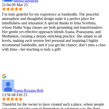
tabirta dumitrita
21:04 09 Mar 25
I’m truly grateful for my experience at Sambodhi. The peaceful
atmosphere and thoughtful design make it a perfect place for
mindfulness and relaxation.A special thanks to Irina Scerbina,
whose Hatha Yoga classes are both grounding and transformative.
Her gentle yet effective approach blends Asana, Pranayama, and
Meditation, creating a deeply enriching practice. She adapts to all
levels, making each session feel personal and inspiring.I highly
recommend Sambodhi, and if you get the chance, don’t miss a class
with Irina—her teaching is truly a gift!
Ioana-Roxana Bob
13:56 08 Feb 25
Thankful for the owner to have created such a place, where people
can come and take care of themselves in whatever way fits them.