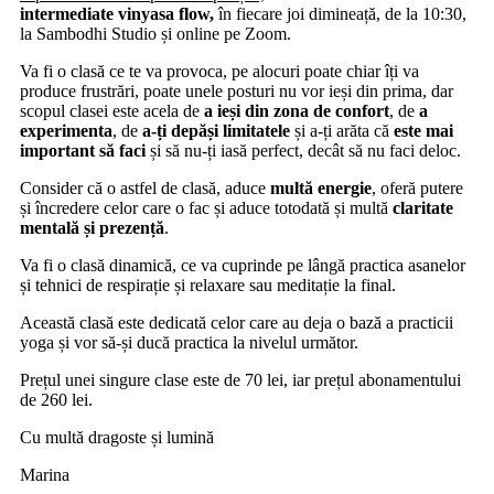
intermediate vinyasa flow,
în fiecare joi dimineață, de la 10:30,
la Sambodhi Studio și online pe Zoom.
Va fi o clasă ce te va provoca, pe alocuri poate chiar îți va
produce frustrări, poate unele posturi nu vor ieși din prima, dar
scopul clasei este acela de
a ieși din zona de confort
, de
a
experimenta
, de
a-ți depăși limitatele
și a-ți arăta că
este mai
important să faci
și să nu-ți iasă perfect, decât să nu faci deloc.
Consider că o astfel de clasă, aduce
multă energie
, oferă putere
și încredere celor care o fac și aduce totodată și multă
claritate
mentală și prezență
.
Va fi o clasă dinamică, ce va cuprinde pe lângă practica asanelor
și tehnici de respirație și relaxare sau meditație la final.
Această clasă este dedicată celor care au deja o bază a practicii
yoga și vor să-și ducă practica la nivelul următor.
Prețul unei singure clase este de 70 lei, iar prețul abonamentului
de 260 lei.
Cu multă dragoste și lumină
Marina