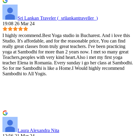
Sri Lankan Traveler (_srilankantraveller_)
19:08 26 Mar 24
I highly recommend.Best Yoga studio in Bucharest. And i love this
Studio. It's affordable, and for the reasonable price, You can find
really great classes from truly great teachers. I've been practicing
yoga at Sambodhi for more than 2 years now. I met so many great
Teachers,peoples with very kind heart.Also i met my first yoga
teacher Elena in Romania. Every sunday i go her class at Sambodhi.
So for me Sambodhi is like a Home.I Would highly recommend
Sambodhi to All Yogis.
Laura Alexandra Nita
12:56 21 Mar 24