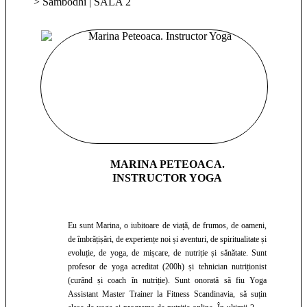
> Sambodhi | SALA 2
MARINA PETEOACA.
INSTRUCTOR YOGA
Eu sunt Marina, o iubitoare de viață, de frumos, de oameni,
de îmbrățișări, de experiențe noi și aventuri, de spiritualitate și
evoluție, de yoga, de mișcare, de nutriție și sănătate. Sunt
profesor de yoga acreditat (200h) și tehnician nutriționist
(curând și coach în nutriție). Sunt onorată să fiu Yoga
Assistant Master Trainer la Fitness Scandinavia, să suțin