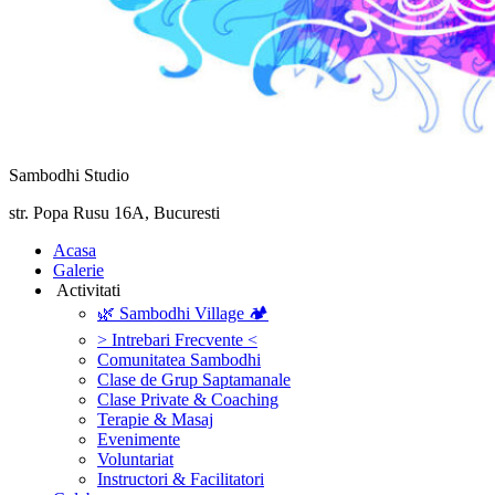
Sambodhi Studio
str. Popa Rusu 16A, Bucuresti
‎Acasa
Galerie
‎ ‎Activitati‎
🌿 Sambodhi Village 🏕️
> Intrebari Frecvente <
Comunitatea Sambodhi
Clase de Grup Saptamanale
Clase Private & Coaching
Terapie & Masaj
‎Evenimente
Voluntariat
‏‏‎Instructori & Facilitatori