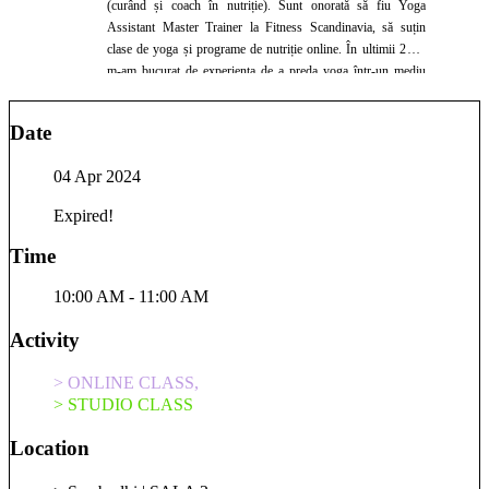
(curând și coach în nutriție). Sunt onorată să fiu Yoga
Assistant Master Trainer la Fitness Scandinavia, să suțin
clase de yoga și programe de nutriție online. În ultimii 2 ani
m-am bucurat de experiența de a preda yoga într-un mediu
international, într-un resort din Creta, precum și de experiența
de a preda în cadrul unui festival de yoga în Grecia. A deveni
Date
profesor de yoga și practicant dedicat a fost o experiență care
mi-a schimbat viața. Am folosit aceste puternice instrumente
04 Apr 2024
de yoga și meditație în primul rind pentru a mă vindeca și a
deveni mai bună la a trăi, pur și simplu, astfel încât să pot
Expired!
oferi mai departe din energia și cunpștințele mele celor din jur.
Yoga m-a ajutat să ma reconectez cu adevărat la puterea din
Time
interior, m-a ajutat să-mi inving temerile, să am încredere în
mine, să mă accept așa cum sunt și să-mi asum rolul de
10:00 AM - 11:00 AM
creator al propriei vieți. Stilul meu de yoga este unul holistic,
lucrez atât în plan fizic, cât și emotional, mental și energetic,
Activity
incluzând în practică asane, tehnici de respirație, tehnici de
curățare la nivel energetic, meditație și tehnici de relaxare.
> ONLINE CLASS,
> STUDIO CLASS
Location