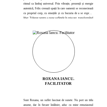
ritmul ca limbaj universal. Prin vibrație, prezență și energie
autentică, Felix creează spații în care oamenii se reconectează
cu propriul corp, cu emoțiile și cu bucuria de a se exprima
liber. Trăiește pentru a pune sufletele în mișcare, transformând
fiecare ritm într-o invitație la dans, libertate și viață.
ROXANA IANCU.
FACILITATOR
Sunt Roxana, un suflet fascinat de sunete. Nu port un titlu
anume, dar în fiecare întâlnire, aduc cu mine entuziasmul