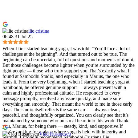
ilie cristina
06:48 31 Jul 25
When I first started teaching yoga, I was told: "You’ll face a lot of
challenges at the beginning". And that turned out to be true. The
beginning can be uncertain, full of questions and moments of doubt.
But those challenges become lighter when you’re surrounded by the
right people — those who truly support you.That’s exactly what I
found at Sambodhi Studio, and especially in Marius, the one who
leads it. From the very beginning, when I started teaching yoga at
Sambodhi, he offered genuine support — always present with a
calm and highly professional attitude. He responded to every
message promptly, resolved any issue quickly, and made sure
everything ran smoothly. That meant the world to me in those early
days.The studio itself reflects the same care — always clean,
peaceful, and thoughtfully organized. You can clearly see that it’s
maintained by someone who puts real heart into this work.Thank
you, Marius, for being there — steady, kind, and supportive.If
you’re looking for a place where yoga is held with integrity and
Vlad Rusanescu
warmth, I strongly recommend Sambodhi.Cristiana Ilie