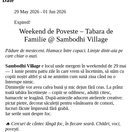
Date
29 May 2026
- 01 Jun 2026
Expired!
Weekend de Poveste – Tabara de
Familie @ Sambodhi Village
Pădure de mesteceni. Hamace între copaci. Liniște dintr-aia pe
care chiar o auzi.
Sambodhi Village
e locul unde mergem în weekendul de 29 mai
— 1 iunie pentru patru zile în care vrem să încetinim, să stăm cu
copiii noștri altfel și să ne amintim cum sună ziua când nu o
întrerupe nimic.
Diminețile vor avea cafea bună și mic dejun fără ceas. La prânz
toată tabăra încetinește – copiii se odihnesc, adulții citesc,
hamacele se leagănă. După-amiezile aducem atelierele creative:
pictat pietre, decorat săculeții pentru vânătoarea de comori,
lucruri făcute împreună fără grabă.
Iar serile sunt despre foc.
🔥 Cercuri de cântec lângă foc, în fiecare seară. Chitări, voci,
povești.