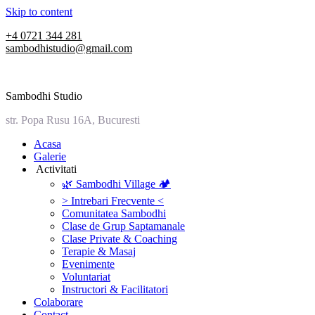
Skip to content
+4 0721 344 281
sambodhistudio@gmail.com
Sambodhi Studio
str. Popa Rusu 16A, Bucuresti
‎Acasa
Galerie
‎ ‎Activitati‎
🌿 Sambodhi Village 🏕️
> Intrebari Frecvente <
Comunitatea Sambodhi
Clase de Grup Saptamanale
Clase Private & Coaching
Terapie & Masaj
‎Evenimente
Voluntariat
‏‏‎Instructori & Facilitatori
Colaborare
Contact