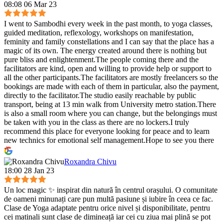
08:08 06 Mar 23
I went to Sambodhi every week in the past month, to yoga classes,
guided meditation, reflexology, workshops on manifestation,
feminity and family constellations and I can say that the place has a
magic of its own. The energy created around there is nothing but
pure bliss and enlightenment.The people coming there and the
facilitators are kind, open and willing to provide help or support to
all the other participants.The facilitators are mostly freelancers so the
bookings are made with each of them in particular, also the payment,
directly to the facilitator.The studio easily reachable by public
transport, being at 13 min walk from University metro station.There
is also a small room where you can change, but the belongings must
be taken with you in the class as there are no lockers.I truly
recommend this place for everyone looking for peace and to learn
new technics for emotional self management.Hope to see you there
:)
Roxandra Chivu
18:00 28 Jan 23
Un loc magic ✨ inspirat din natură în centrul orașului. O comunitate
de oameni minunați care pun multă pasiune și iubire în ceea ce fac.
Clase de Yoga adaptate pentru orice nivel și disponibilitate, pentru
cei matinali sunt clase de dimineață iar cei cu ziua mai plină se pot