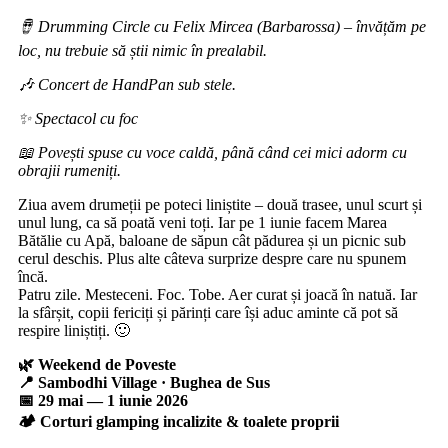
🪘 Drumming Circle cu Felix Mircea (Barbarossa) – învățăm pe
loc, nu trebuie să știi nimic în prealabil.
🎶 Concert de HandPan sub stele.
✨ Spectacol cu foc
📖 Povești spuse cu voce caldă, până când cei mici adorm cu
obrajii rumeniți.
Ziua avem drumeții pe poteci liniștite – două trasee, unul scurt și
unul lung, ca să poată veni toți. Iar pe 1 iunie facem Marea
Bătălie cu Apă, baloane de săpun cât pădurea și un picnic sub
cerul deschis. Plus alte câteva surprize despre care nu spunem
încă.
Patru zile. Mesteceni. Foc. Tobe. Aer curat și joacă în natuă. Iar
la sfârșit, copii fericiți și părinți care își aduc aminte că pot să
respire liniștiți. 🙂
🌿 Weekend de Poveste
📍 Sambodhi Village · Bughea de Sus
📅 29 mai — 1 iunie 2026
🏕️ Corturi glamping incalizite & toalete proprii