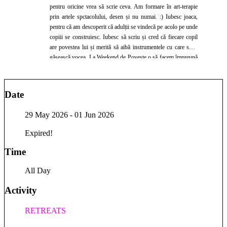
pentru oricine vrea să scrie ceva. Am formare în art-terapie
prin artele spctacolului, desen și nu numai. :) Iubesc joaca,
pentru că am descoperit că adulții se vindecă pe acolo pe unde
copiii se construiesc. Iubesc să scriu și cred că fiecare copil
are povestea lui și merită să aibă instrumentele cu care să-și
găsească vocea. La Weekend de Poveste o să facem împreună
lucruri mici și frumoase: pictăm pietre, decorăm săculeții
pentru vânătoarea de comori, scriem dorințe pe frunze,
inventăm povești la foc. Vin cu ce am eu mai bun: răbdare,
Date
materiale, o mână întinsă către părinții care vor să se reașeze și
un colț cald pentru copiii care vor să fie ascultați. Mă bucur că
29 May 2026
- 01 Jun 2026
ne întâlnim acolo. 🌲
Expired!
Time
All Day
Activity
RETREATS