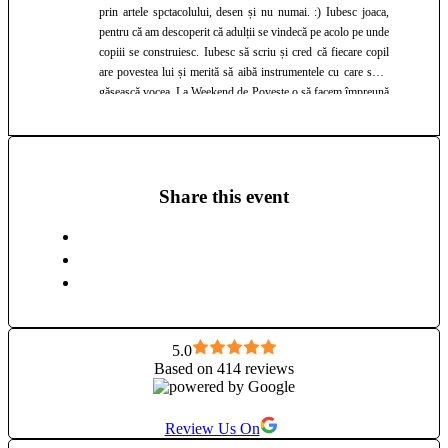
prin artele spctacolului, desen și nu numai. :) Iubesc joaca,
pentru că am descoperit că adulții se vindecă pe acolo pe unde
copiii se construiesc. Iubesc să scriu și cred că fiecare copil
are povestea lui și merită să aibă instrumentele cu care să-și
găsească vocea. La Weekend de Poveste o să facem împreună
lucruri mici și frumoase: pictăm pietre, decorăm săculeții
pentru vânătoarea de comori, scriem dorințe pe frunze,
inventăm povești la foc. Vin cu ce am eu mai bun: răbdare,
materiale, o mână întinsă către părinții care vor să se reașeze
și un colț cald pentru copiii care vor să fie ascultați. Mă bucur
Share this event
că ne întâlnim acolo. 🌲
5.0
Based on 414 reviews
Review Us On