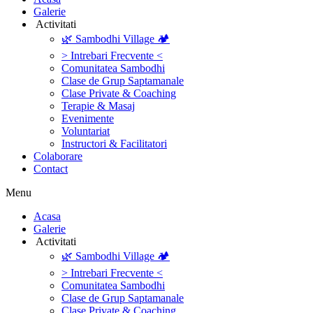
Galerie
‎ ‎Activitati‎
🌿 Sambodhi Village 🏕️
> Intrebari Frecvente <
Comunitatea Sambodhi
Clase de Grup Saptamanale
Clase Private & Coaching
Terapie & Masaj
‎Evenimente
Voluntariat
‏‏‎Instructori & Facilitatori
Colaborare
Contact
Menu
‎Acasa
Galerie
‎ ‎Activitati‎
🌿 Sambodhi Village 🏕️
> Intrebari Frecvente <
Comunitatea Sambodhi
Clase de Grup Saptamanale
Clase Private & Coaching