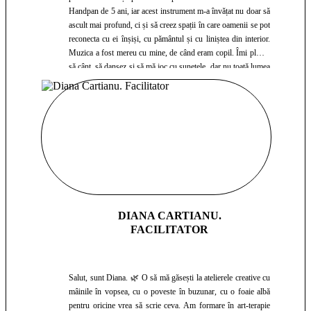
Handpan de 5 ani, iar acest instrument m-a învățat nu doar să
ascult mai profund, ci și să creez spații în care oamenii se pot
reconecta cu ei înșiși, cu pământul și cu liniștea din interior.
Muzica a fost mereu cu mine, de când eram copil. Îmi plăcea
să cânt, să dansez și să mă joc cu sunetele, dar nu toată lumea
înțelegea această chemare. Am fost descurajată de multe ori
să continui… și totuși, ceva din mine nu a renunțat niciodată.
În timp, am descoperit că muzica nu trebuie să fie despre
performanță sau perfecțiune – ci despre vindecare, libertate și
conexiune. O să îți arăt și ție asta.
DIANA CARTIANU.
FACILITATOR
Salut, sunt Diana. 🌿 O să mă găsești la atelierele creative cu
mâinile în vopsea, cu o poveste în buzunar, cu o foaie albă
pentru oricine vrea să scrie ceva. Am formare în art-terapie