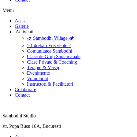
Menu
‎Acasa
Galerie
‎ ‎Activitati‎
🌿 Sambodhi Village 🏕️
> Intrebari Frecvente <
Comunitatea Sambodhi
Clase de Grup Saptamanale
Clase Private & Coaching
Terapie & Masaj
‎Evenimente
Voluntariat
‏‏‎Instructori & Facilitatori
Colaborare
Contact
Sambodhi Studio
str. Popa Rusu 16A, Bucuresti
‎Acasa