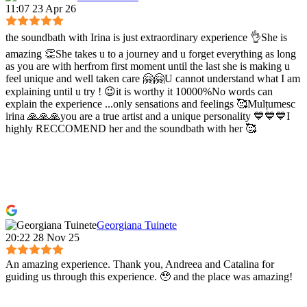
11:07 23 Apr 26
the soundbath with Irina is just extraordinary experience 👌She is
amazing 👏She takes u to a journey and u forget everything as long
as you are with herfrom first moment until the last she is making u
feel unique and well taken care 🤗🤗U cannot understand what I am
explaining until u try ! 😉it is worthy it 10000%No words can
explain the experience ...only sensations and feelings 🥰Mulțumesc
irina 🙏🙏🙏you are a true artist and a unique personality 💙💙💙I
highly RECCOMEND her and the soundbath with her 🥰
Georgiana Tuinete
20:22 28 Nov 25
An amazing experience. Thank you, Andreea and Catalina for
guiding us through this experience. 🥹 and the place was amazing!