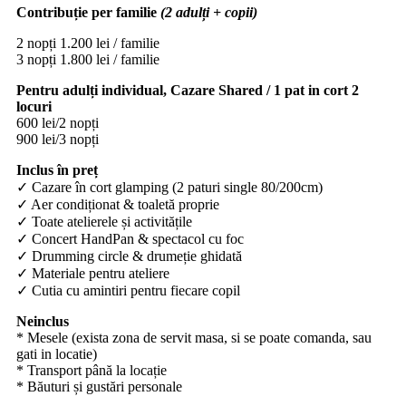
Contribuție per familie
(2 adulți + copii)
2 nopți 1.200 lei / familie
3 nopți 1.800 lei / familie
Pentru adulți individual, Cazare Shared / 1 pat in cort 2
locuri
600 lei/2 nopți
900 lei/3 nopți
Inclus în preț
✓ Cazare în cort glamping (2 paturi single 80/200cm)
✓ Aer condiționat & toaletă proprie
✓ Toate atelierele și activitățile
✓ Concert HandPan & spectacol cu foc
✓ Drumming circle & drumeție ghidată
✓ Materiale pentru ateliere
✓ Cutia cu amintiri pentru fiecare copil
Neinclus
* Mesele (exista zona de servit masa, si se poate comanda, sau
gati in locatie)
* Transport până la locație
* Băuturi și gustări personale