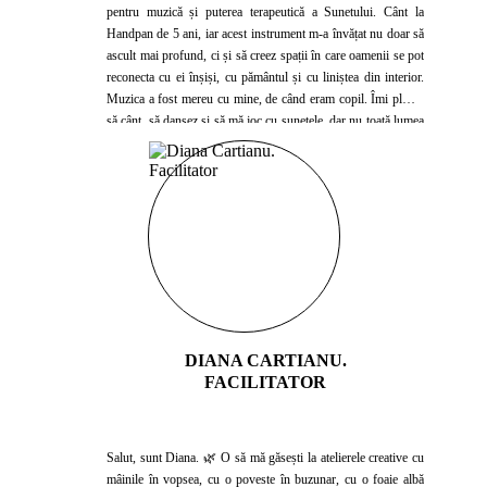
pentru muzică și puterea terapeutică a Sunetului. Cânt la
Handpan de 5 ani, iar acest instrument m-a învățat nu doar să
ascult mai profund, ci și să creez spații în care oamenii se pot
reconecta cu ei înșiși, cu pământul și cu liniștea din interior.
Muzica a fost mereu cu mine, de când eram copil. Îmi plăcea
să cânt, să dansez și să mă joc cu sunetele, dar nu toată lumea
înțelegea această chemare. Am fost descurajată de multe ori să
continui… și totuși, ceva din mine nu a renunțat niciodată. În
timp, am descoperit că muzica nu trebuie să fie despre
performanță sau perfecțiune – ci despre vindecare, libertate și
conexiune. O să îți arăt și ție asta.
DIANA CARTIANU.
FACILITATOR
Salut, sunt Diana. 🌿 O să mă găsești la atelierele creative cu
mâinile în vopsea, cu o poveste în buzunar, cu o foaie albă