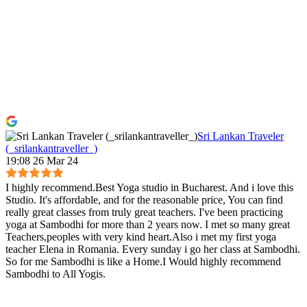
Sri Lankan Traveler
(_srilankantraveller_)
19:08 26 Mar 24
I highly recommend.Best Yoga studio in Bucharest. And i love this
Studio. It's affordable, and for the reasonable price, You can find
really great classes from truly great teachers. I've been practicing
yoga at Sambodhi for more than 2 years now. I met so many great
Teachers,peoples with very kind heart.Also i met my first yoga
teacher Elena in Romania. Every sunday i go her class at Sambodhi.
So for me Sambodhi is like a Home.I Would highly recommend
Sambodhi to All Yogis.