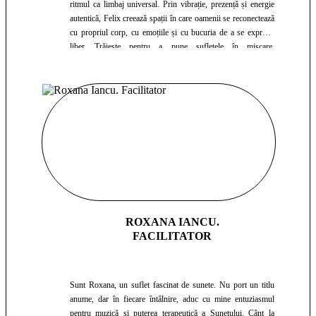
ritmul ca limbaj universal. Prin vibrație, prezență și energie
autentică, Felix creează spații în care oamenii se reconectează
cu propriul corp, cu emoțiile și cu bucuria de a se exprima
liber. Trăiește pentru a pune sufletele în mișcare,
transformând fiecare ritm într-o invitație la dans, libertate și
viață.
ROXANA IANCU.
FACILITATOR
Sunt Roxana, un suflet fascinat de sunete. Nu port un titlu
anume, dar în fiecare întâlnire, aduc cu mine entuziasmul
pentru muzică și puterea terapeutică a Sunetului. Cânt la