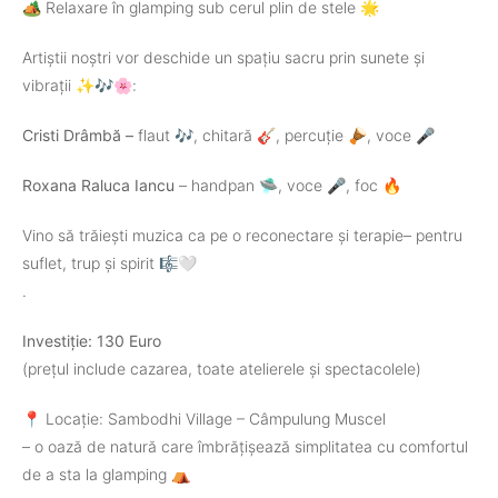
🏕️ Relaxare în glamping sub cerul plin de stele 🌟
Artiștii noștri vor deschide un spațiu sacru prin sunete și
vibrații ✨🎶🌸:
Cristi Drâmbă –
flaut 🎶, chitară 🎸, percuție 🪘, voce 🎤
Roxana Raluca Iancu
– handpan 🛸, voce 🎤, foc 🔥
Vino să trăiești muzica ca pe o reconectare și terapie– pentru
suflet, trup și spirit 🎼🤍
.
Investiție: 130 Euro
(prețul include cazarea, toate atelierele și spectacolele)
📍 Locație: Sambodhi Village – Câmpulung Muscel
– o oază de natură care îmbrățișează simplitatea cu comfortul
de a sta la glamping ⛺