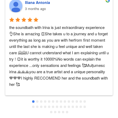
Iliana Antonia
3 months ago
the soundbath with Irina is just extraordinary experience 
👌She is amazing 👏She takes u to a journey and u forget 
everything as long as you are with herfrom first moment 
until the last she is making u feel unique and well taken 
care 🤗🤗U cannot understand what I am explaining until u 
try ! 😉it is worthy it 10000%No words can explain the 
experience ...only sensations and feelings 🥰Mulțumesc 
irina 🙏🙏🙏you are a true artist and a unique personality 
💙💙💙I highly RECCOMEND her and the soundbath with 
her 🥰