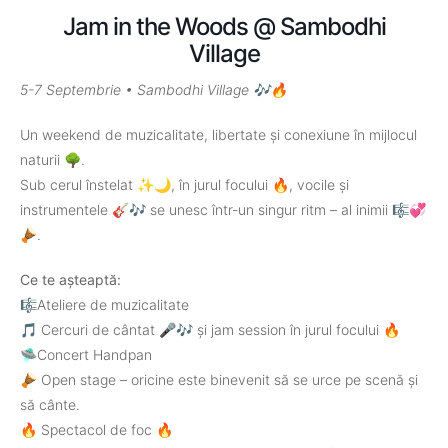
Jam in the Woods @ Sambodhi
Village
5-7 Septembrie • Sambodhi Village 🎶🔥
Un weekend de muzicalitate, libertate și conexiune în mijlocul
naturii 🌳.
Sub cerul înstelat ✨🌙, în jurul focului 🔥, vocile și
instrumentele 🎸🎶 se unesc într-un singur ritm – al inimii 🎼💞
🪘.
Ce te așteaptă:
🎼Ateliere de muzicalitate
🎵 Cercuri de cântat 🎤🎶 și jam session în jurul focului 🔥
🛸Concert Handpan
🪘 Open stage – oricine este binevenit să se urce pe scenă și
să cânte.
🔥 Spectacol de foc 🔥