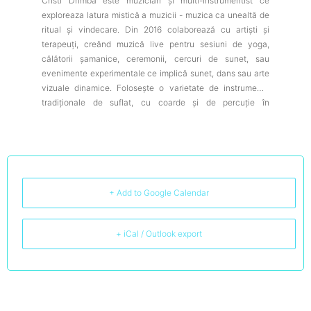
Cristi Drîmbă este muzician și multi-instrumentist ce
exploreaza latura mistică a muzicii - muzica ca unealtă de
ritual și vindecare. Din 2016 colaborează cu artiști și
terapeuți, creând muzică live pentru sesiuni de yoga,
călătorii șamanice, ceremonii, cercuri de sunet, sau
evenimente experimentale ce implică sunet, dans sau arte
vizuale dinamice. Folosește o varietate de instrumente
tradiționale de suflat, cu coarde și de percuție în
combinație cu instrumente electronice, pentru a crea
sonorități meditative sau de transă. Muzica e cea mai la
îndemână unealtă de vindecare și conexiune. Să ne
cântăm de jale și de extaz, să ne cântăm mai des și mai cu
patimă! Viața însăși e un cântec.
+ Add to Google Calendar
+ iCal / Outlook export