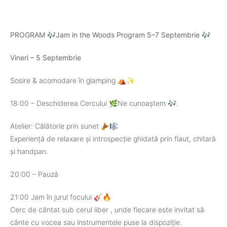
PROGRAM 🎶Jam in the Woods Program 5–7 Septembrie 🎶
Vineri – 5 Septembrie
Sosire & acomodare în glamping ⛺✨
18:00 – Deschiderea Cercului 🌿Ne cunoaștem 🎶.
Atelier: Călătorie prin sunet 🪘🎼
Experiență de relaxare și introspecție ghidată prin flaut, chitară
și handpan.
20:00 – Pauză
21:00 Jam în jurul focului 🎸🔥
Cerc de cântat sub cerul liber , unde fiecare este invitat să
cânte cu vocea sau instrumentele puse la dispoziție.