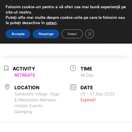
Folosim cookie-uri pentru a vă oferi cea mai bună experiență pe
site-ul nostru.
Puteți afla mai multe despre cookie-urile pe care le folosim sau
le puteți dezactiva în
setari
.
Sambodhi Studio
Close GDPR Cookie Ba
Accepta
Respinge
Setari
Sambodhi Studio
str. Popa Rusu 16A, Bucuresti
str. Popa Rusu 16A, Bucuresti
ACTIVITY
TIME
RETREATS
All Day
LOCATION
DATE
Sambodhi Village. Yoga
05 - 07 Sep 2025
& Meditation Retreats.
Expired!
Holistic Events.
Glamping