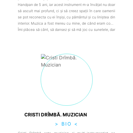
Handpan de 5 ani, iar acest instrument m-a învățat nu doar
să ascult mai profund, ci și să creez spații în care oamenii
se pot reconecta cu ei înșiși, cu pământul și cu liniștea din
interior. Muzica a fost mereu cu mine, de când eram copil.
Îmi plăcea să cânt, să dansez și să mă joc cu sunetele, dar
nu toată lumea înțelegea această chemare. Am fost
descurajată de multe ori să continui… și totuși, ceva din
mine nu a renunțat niciodată. În timp, am descoperit că
muzica nu trebuie să fie despre performanță sau
perfecțiune – ci despre vindecare, libertate și conexiune. O
să îți arăt și ție asta.
CRISTI DRÎMBĂ. MUZICIAN
> BIO <