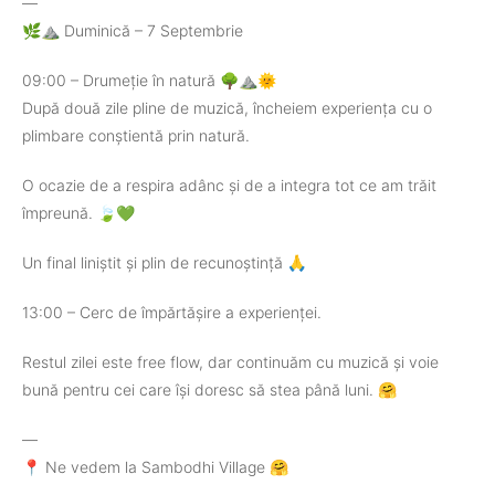
—
🌿⛰️ Duminică – 7 Septembrie
09:00 – Drumeție în natură 🌳⛰️🌞
După două zile pline de muzică, încheiem experiența cu o
plimbare conștientă prin natură.
O ocazie de a respira adânc și de a integra tot ce am trăit
împreună. 🍃💚
Un final liniștit și plin de recunoștință 🙏
13:00 – Cerc de împărtășire a experienței.
Restul zilei este free flow, dar continuăm cu muzică și voie
bună pentru cei care își doresc să stea până luni. 🤗
—
📍 Ne vedem la Sambodhi Village 🤗