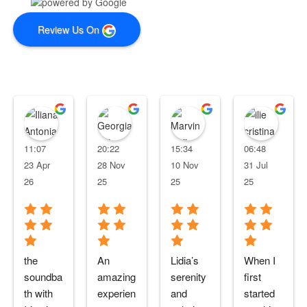
Review Us On
Iliana Antonia
Georgiana Tuinete
Marvin Heijmering
ilie 
11:07
20:22
15:34
06:48
23 Apr
28 Nov
10 Nov
31 Jul
26
25
25
25
the 
An 
Lidia’s 
When I 
soundba
amazing 
serenity 
first 
th with 
experien
and 
started 