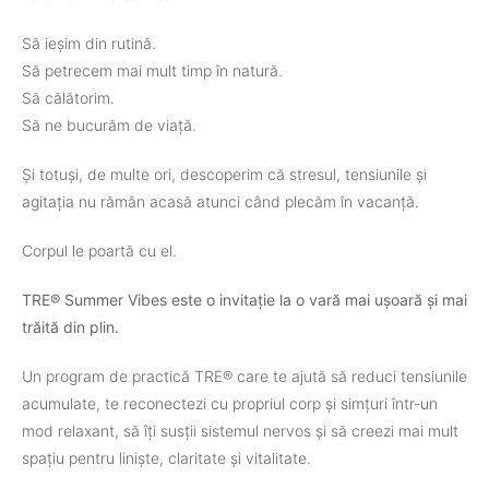
Să ieșim din rutină.
Să petrecem mai mult timp în natură.
Să călătorim.
Să ne bucurăm de viață.
Și totuși, de multe ori, descoperim că stresul, tensiunile și
agitația nu rămân acasă atunci când plecăm în vacanță.
Corpul le poartă cu el.
TRE® Summer Vibes este o invitație la o vară mai ușoară și mai
trăită din plin.
Un program de practică TRE® care te ajută să reduci tensiunile
acumulate, te reconectezi cu propriul corp și simțuri într-un
mod relaxant, să îți susții sistemul nervos și să creezi mai mult
spațiu pentru liniște, claritate și vitalitate.