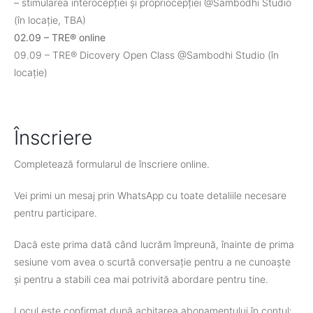
– stimularea interocepției și propriocepției @Sambodhi Studio
(în locație, TBA)
02.09 – TRE® online
09.09 – TRE® Dicovery Open Class @Sambodhi Studio (în
locație)
Înscriere
Completează formularul de înscriere online.
Vei primi un mesaj prin WhatsApp cu toate detaliile necesare
pentru participare.
Dacă este prima dată când lucrăm împreună, înainte de prima
sesiune vom avea o scurtă conversație pentru a ne cunoaște
și pentru a stabili cea mai potrivită abordare pentru tine.
Locul este confirmat după achitarea abonamentului în contul: