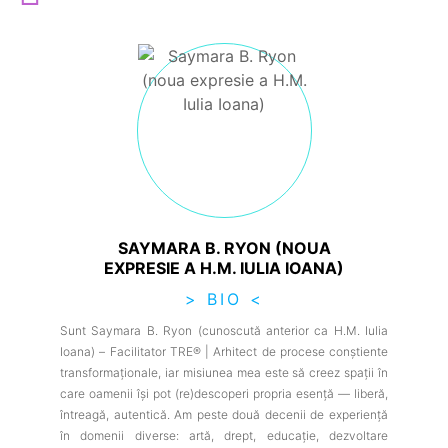
SAYMARA B. RYON (NOUA
EXPRESIE A H.M. IULIA IOANA)
> BIO <
Sunt Saymara B. Ryon (cunoscută anterior ca H.M. Iulia
Ioana) – Facilitator TRE® | Arhitect de procese conștiente
transformaționale, iar misiunea mea este să creez spații în
care oamenii își pot (re)descoperi propria esență — liberă,
întreagă, autentică. Am peste două decenii de experiență
în domenii diverse: artă, drept, educație, dezvoltare