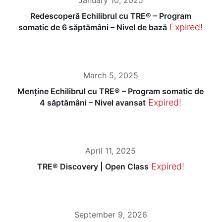
herfrom 
n, full of 
Redescoperă Echilibrul cu TRE® – Program
first 
question
Expired!
somatic de 6 săptămâni – Nivel de bază
moment 
s and 
until the 
moment
last she 
s of 
is 
doubt. 
March 5, 2025
making 
But 
u feel 
those 
Menține Echilibrul cu TRE® – Program somatic de
unique 
challeng
Expired!
4 săptămâni – Nivel avansat
and well 
es 
taken 
become 
care 🤗
lighter 
🤗U 
when 
April 11, 2025
cannot 
you’re 
Expired!
TRE® Discovery | Open Class
understa
surroun
nd what 
ded by 
I am 
the right 
explainin
people 
September 9, 2026
g until u 
— those 