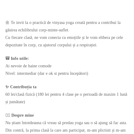
🌼 Te invit la o practică de vinyasa yoga creată pentru a contribui la
găsirea echilibrului corp-minte-suflet.
Cu fiecare clasă, ne vom conecta cu emoțiile și le vom elibera pe cele
depozitate în corp, cu ajutorul corpului și a respirației.
🎒 Info utile:
Ai nevoie de haine comode
Nivel: intermediar (dar e ok si pentru începători)
✨ Contribuția ta
60 lei/clasă fizică (180 lei pentru 4 clase pe o perioadă de maxim 1 lună
și jumătate)
🧘‍♀️ Despre mine
Nu știam întotdeauna că vreau să predau yoga sau o să ajung să fac asta.
Din contră, la prima clasă la care am participat, m-am plictisit și m-am