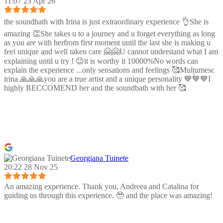
11:07 23 Apr 26
the soundbath with Irina is just extraordinary experience 👌She is
amazing 👏She takes u to a journey and u forget everything as long
as you are with herfrom first moment until the last she is making u
feel unique and well taken care 🤗🤗U cannot understand what I am
explaining until u try ! 😉it is worthy it 10000%No words can
explain the experience ...only sensations and feelings 🥰Mulțumesc
irina 🙏🙏🙏you are a true artist and a unique personality 💙💙💙I
highly RECCOMEND her and the soundbath with her 🥰
Georgiana Tuinete
20:22 28 Nov 25
An amazing experience. Thank you, Andreea and Catalina for
guiding us through this experience. 🥹 and the place was amazing!