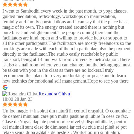
I went to Sambodhi every week in the past month, to yoga classes,
guided meditation, reflexology, workshops on manifestation,
feminity and family constellations and I can say that the place has a
magic of its own. The energy created around there is nothing but
pure bliss and enlightenment.The people coming there and the
facilitators are kind, open and willing to provide help or support to
all the other participants.The facilitators are mostly freelancers so the
bookings are made with each of them in particular, also the payment,
directly to the facilitator.The studio easily reachable by public
transport, being at 13 min walk from University metro station.There
is also a small room where you can change, but the belongings must
be taken with you in the class as there are no lockers.I truly
recommend this place for everyone looking for peace and to learn
new technics for emotional self management.Hope to see you there
:)
Roxandra Chivu
18:00 28 Jan 23
Un loc magic ✨ inspirat din natură în centrul orașului. O comunitate
de oameni minunați care pun multă pasiune și iubire în ceea ce fac.
Clase de Yoga adaptate pentru orice nivel și disponibilitate, pentru
cei matinali sunt clase de dimineață iar cei cu ziua mai plină se pot
relaxa seara după agitația de peste zi. Workshop-uri și ritualuri,