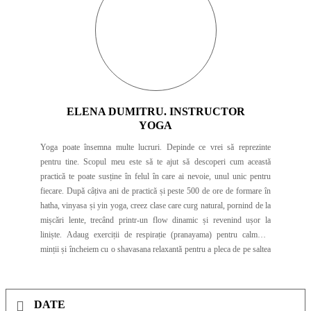
ELENA DUMITRU. INSTRUCTOR
YOGA
Yoga poate însemna multe lucruri. Depinde ce vrei să reprezinte
pentru tine. Scopul meu este să te ajut să descoperi cum această
practică te poate susține în felul în care ai nevoie, unul unic pentru
fiecare. După câțiva ani de practică și peste 500 de ore de formare în
hatha, vinyasa și yin yoga, creez clase care curg natural, pornind de la
mișcări lente, trecând printr-un flow dinamic și revenind ușor la
liniște. Adaug exerciții de respirație (pranayama) pentru calmarea
minții și încheiem cu o shavasana relaxantă pentru a pleca de pe saltea
reîncărcat(ă) și împăcat(ă). Când nu predau yoga, îmi iau energia din
mișcare și călătorii, mă reconectez cu natura și petrec timp alături de
prieteni și my fur baby. Mă bucură muzica, festivalurile și concertele,
DATE
dar și momente de liniște, și de interiorizare. Hai să ne mișcăm