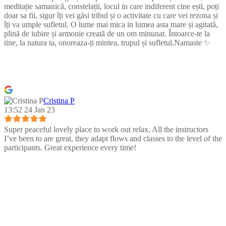
meditație samanică, constelații, locul in care indiferent cine ești, poți
doar sa fii, sigur îți vei găsi tribul și o activitate cu care vei rezona și
îți va umple sufletul. O lume mai mica in lumea asta mare și agitată,
plină de iubire și armonie creată de un om minunat. Întoarce-te la
tine, la natura ta, onoreaza-ți mintea, trupul și sufletul.Namaste ✨
Cristina P
13:52 24 Jan 23
Super peaceful lovely place to work out relax. All the instructors
I’ve been to are great, they adapt flows and classes to the level of the
participants. Great experience every time!