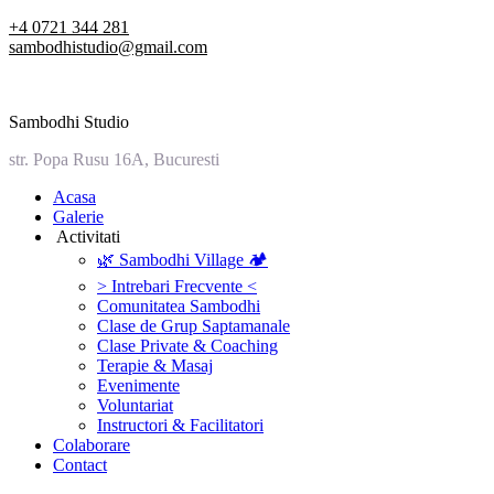
Skip
+4 0721 344 281
to
sambodhistudio@gmail.com
content
Sambodhi Studio
str. Popa Rusu 16A, Bucuresti
‎Acasa
Galerie
‎ ‎Activitati‎
🌿 Sambodhi Village 🏕️
> Intrebari Frecvente <
Comunitatea Sambodhi
Clase de Grup Saptamanale
Clase Private & Coaching
Terapie & Masaj
‎Evenimente
Voluntariat
‏‏‎Instructori & Facilitatori
Colaborare
Contact