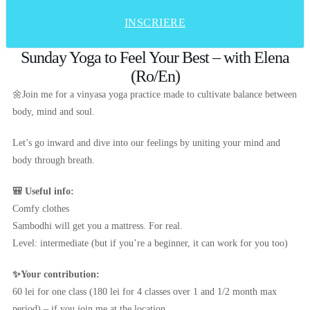
INSCRIERE
Sunday Yoga to Feel Your Best – with Elena
(Ro/En)
🌼Join me for a vinyasa yoga practice made to cultivate balance between
body, mind and soul.
Let’s go inward and dive into our feelings by uniting your mind and
body through breath.
🎒 Useful info:
Comfy clothes
Sambodhi will get you a mattress. For real.
Level: intermediate (but if you’re a beginner, it can work for you too)
✨Your contribution:
60 lei for one class (180 lei for 4 classes over 1 and 1/2 month max
period) – if you join me at the location