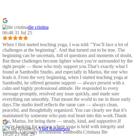
ilie cristina
06:48 31 Jul 25
When I first started teaching yoga, I was told: "You’ll face a lot of
challenges at the beginning". And that turned out to be true. The
beginning can be uncertain, full of questions and moments of doubt.
But those challenges become lighter when you’re surrounded by the
right people — those who truly support you.That’s exactly what I
found at Sambodhi Studio, and especially in Marius, the one who
leads it. From the very beginning, when I started teaching yoga at
Sambodhi, he offered genuine support — always present with a
calm and highly professional attitude. He responded to every
message promptly, resolved any issue quickly, and made sure
everything ran smoothly. That meant the world to me in those early
days.The studio itself reflects the same care — always clean,
peaceful, and thoughtfully organized. You can clearly see that it’s
maintained by someone who puts real heart into this work.Thank
you, Marius, for being there — steady, kind, and supportive.If
you’re looking for a place where yoga is held with integrity and
Vlad Rusanescu
warmth, I strongly recommend Sambodhi.Cristiana Ilie
18:20 23 Mar 25