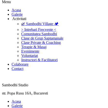
Menu
‎Acasa
Galerie
‎ ‎Activitati‎
🌿 Sambodhi Village 🏕️
> Intrebari Frecvente <
Comunitatea Sambodhi
Clase de Grup Saptamanale
Clase Private & Coaching
Terapie & Masaj
‎Evenimente
Voluntariat
‏‏‎Instructori & Facilitatori
Colaborare
Contact
Sambodhi Studio
str. Popa Rusu 16A, Bucuresti
‎Acasa
Galerie