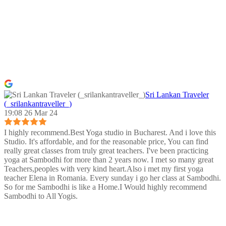
Sri Lankan Traveler
(_srilankantraveller_)
19:08 26 Mar 24
I highly recommend.Best Yoga studio in Bucharest. And i love this
Studio. It's affordable, and for the reasonable price, You can find
really great classes from truly great teachers. I've been practicing
yoga at Sambodhi for more than 2 years now. I met so many great
Teachers,peoples with very kind heart.Also i met my first yoga
teacher Elena in Romania. Every sunday i go her class at Sambodhi.
So for me Sambodhi is like a Home.I Would highly recommend
Sambodhi to All Yogis.