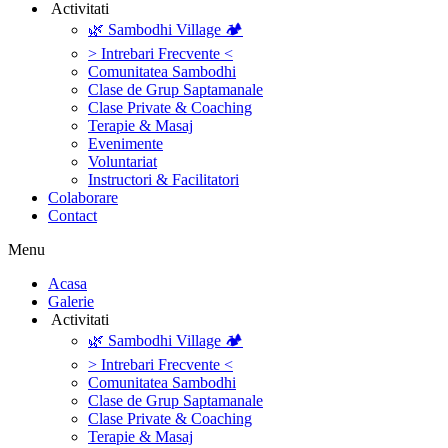
‎ ‎Activitati‎
🌿 Sambodhi Village 🏕️
> Intrebari Frecvente <
Comunitatea Sambodhi
Clase de Grup Saptamanale
Clase Private & Coaching
Terapie & Masaj
‎Evenimente
Voluntariat
‏‏‎Instructori & Facilitatori
Colaborare
Contact
Menu
‎Acasa
Galerie
‎ ‎Activitati‎
🌿 Sambodhi Village 🏕️
> Intrebari Frecvente <
Comunitatea Sambodhi
Clase de Grup Saptamanale
Clase Private & Coaching
Terapie & Masaj