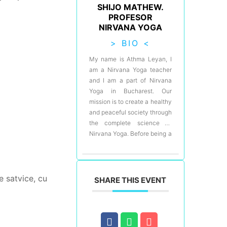
SHIJO MATHEW.
locuiti in Londra · 1 an locuit
PROFESOR
in India · 3 luni locuite in Abu
NIRVANA YOGA
Dhabi · 1 master in marketing,
specializare in
> BIO <
managementul brandurilor de
My name is Athma Leyan, I
lux, internshipuri si job-uri in
am a Nirvana Yoga teacher
Londra in moda si beauty. ·
and I am a part of Nirvana
10 ani de practica yoga · 8
Yoga in Bucharest. Our
ani profesoara in sistemul
mission is to create a healthy
Nirvana Yoga · certificata in
and peaceful society through
terapie yoga, yoga prenatal,
the complete science of
meditatie si coaching pe
Nirvana Yoga. Before being a
nutritie. De multe ori nici eu
yoga teacher, I used to
nu realizez cat de subtila a
practice yoga for 12 years. I
fost trecerea de la o viata
moved to Bahrain in my late
agitata, plina de emotii
twenties and I continued
e satvice, cu
SHARE THIS EVENT
negative si nesiguranta la o
enjoying the benefits of
viata linistita, plina de
practicing yoga daily, even
satisfactie sufleteasca si
though it had nothing in
cunoastere. Am avut norocul
common with what I was
sa imi doresc toate lucrurile