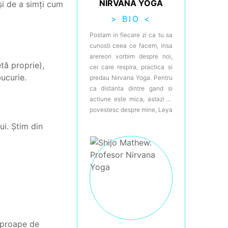
NIRVANA YOGA
 și de a simți cum
> BIO <
Postam in fiecare zi ca tu sa
cunosti ceea ce facem, insa
arereori vorbim despre noi,
tă proprie),
cei care respira, practica si
bucurie.
predau Nirvana Yoga. Pentru
ca distanta dintre gand si
actiune este mica, astazi iti
povestesc despre mine, Leya
Swamini, cea care scrie cu
ui. Știm din
drag articolele despre
minunata Indie si care iti
povesteste pe-ndelete
despre beneficiile practicii
de yoga pentru minte, corp si
suflet. Ca sa nu imi ia mult
timp, dar ca sa iti povestesc
destule, te plimb prin cateva
bullet point-uri care acopera
 aproape de
ani din viata mea: · 6 ani