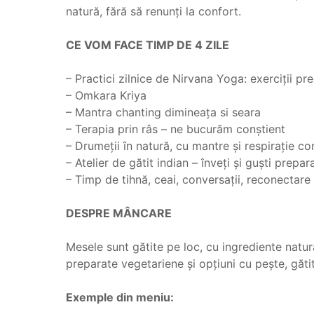
natură, fără să renunți la confort.
‎ ‎
CE VOM FACE TIMP DE 4 ZILE
‎ ‎
– Practici zilnice de Nirvana Yoga: exerciții p
– Omkara Kriya
– Mantra chanting dimineața si seara
– Terapia prin râs – ne bucurăm conștient
– Drumeții în natură, cu mantre și respirație co
– Atelier de gătit indian – înveți și guști prepa
– Timp de tihnă, ceai, conversații, reconectare 
‎ ‎
DESPRE MÂNCARE
‎ ‎
Mesele sunt gătite pe loc, cu ingrediente natural
preparate vegetariene și opțiuni cu pește, gătit
‎ ‎
Exemple din meniu:
‎ ‎