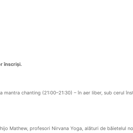
 înscriși.
 la mantra chanting (21:00–21:30) – în aer liber, sub cerul î
Shijo Mathew, profesori Nirvana Yoga, alături de băietelul n