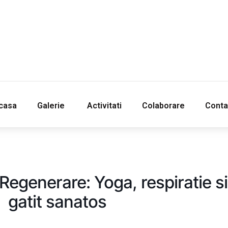
‎Acasa
Galerie
‎ ‎Activitati‎
Colaborare
Conta
Acasa
Galerie
‎ ‎Activitati‎
Colaborare
Conta
Regenerare: Yoga, respiratie si
gatit sanatos