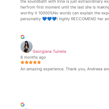
the soundbath with Irina is just extraordinary 
herfrom first moment until the last she is makin
worthy it 10000%No words can explain the exper
personality 💙💙💙I highly RECCOMEND her and
Georgiana Tuinete
8 months ago
An amazing experience. Thank you, Andreea and 