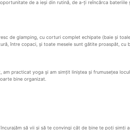
oportunitate de a ieși din rutină, de a-ți reîncărca bateriile
sc de glamping, cu corturi complet echipate (baie și toale
atură, între copaci, și toate mesele sunt gătite proaspăt, cu 
am practicat yoga și am simțit liniștea și frumusețea locul
foarte bine organizat.
 încurajăm să vii și să te convingi cât de bine te poți simți