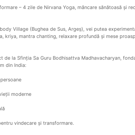
sformare – 4 zile de Nirvana Yoga, mâncare sănătoasă și re
Sambody Village (Bughea de Sus, Argeș), vei putea experimen
oga, kriya, mantra chanting, relaxare profundă și mese proasp
ect de la Sfinția Sa Guru Bodhisattva Madhavacharyan, fond
m din India:
i persoane
vieții moderne
ală
entru vindecare și transformare.