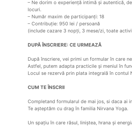
– Ne dorim o experiență intimă și autentică, de
locuri.
– Număr maxim de participanți: 18
– Contribuție: 950 lei / persoană
(include cazare 3 nopți, 3 mese/zi, toate activit
‎ ‎
DUPĂ ÎNSCRIERE: CE URMEAZĂ
‎ ‎
După înscriere, vei primi un formular în care n
Astfel, putem adapta practicile și meniul în fun
Locul se rezervă prin plata integrală în contul
‎ ‎
CUM TE ÎNSCRII
‎ ‎
Completand formularul de mai jos, si daca ai in
Te așteptăm cu drag în familia Nirvana Yoga.
‎ ‎
Un spațiu în care râsul, liniștea, hrana și ener
‎ ‎