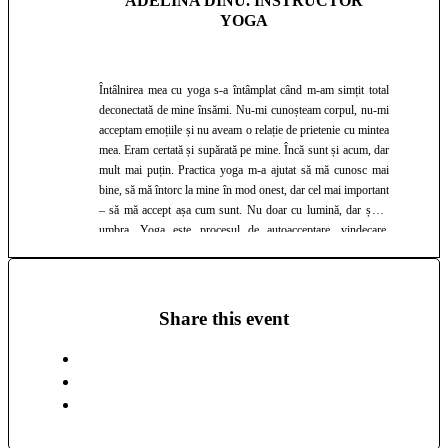
ADELINA DINU. INSTRUCTOR
YOGA
Întâlnirea mea cu yoga s-a întâmplat când m-am simțit total
deconectată de mine însămi. Nu-mi cunoșteam corpul, nu-mi
acceptam emoțiile și nu aveam o relație de prietenie cu mintea
mea. Eram certată și supărată pe mine. Încă sunt și acum, dar
mult mai puțin. Practica yoga m-a ajutat să mă cunosc mai
bine, să mă întorc la mine în mod onest, dar cel mai important
– să mă accept așa cum sunt. Nu doar cu lumină, dar și cu
umbra. Yoga este procesul de autoacceptare, vindecare,
iertare și iubire de sine. Fac yoga de 7 ani și predau de 3 ani.
Sunt instructor certificat internațional la Yoga Alliance, cu
200 RYT încheiate în 2018 și instructor de Kids & Family
Yoga cu certificare internațională obținută la Yoga si Kids
Share this event
International în 2020. În ultimii 7 ani am trecut prin multe
transformări, însă yoga a rămas constantă. Mă menține
stabilă, conștientă, îmi ține sub control egoul, îmi oferă
claritate, mă conectează la divinitate și îmi este momentan cea
mai bună metodă de prevenție în fața dezechilibrelor și cea
mai bună metodă de self-therapy pentru mine.