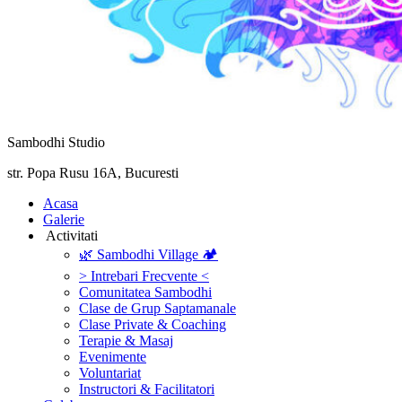
Sambodhi Studio
str. Popa Rusu 16A, Bucuresti
‎Acasa
Galerie
‎ ‎Activitati‎
🌿 Sambodhi Village 🏕️
> Intrebari Frecvente <
Comunitatea Sambodhi
Clase de Grup Saptamanale
Clase Private & Coaching
Terapie & Masaj
‎Evenimente
Voluntariat
‏‏‎Instructori & Facilitatori