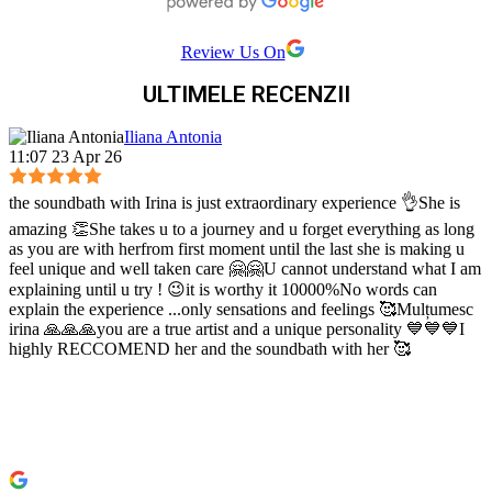
Review Us On
ULTIMELE RECENZII
Iliana Antonia
11:07 23 Apr 26
the soundbath with Irina is just extraordinary experience 👌She is
amazing 👏She takes u to a journey and u forget everything as long
as you are with herfrom first moment until the last she is making u
feel unique and well taken care 🤗🤗U cannot understand what I am
explaining until u try ! 😉it is worthy it 10000%No words can
explain the experience ...only sensations and feelings 🥰Mulțumesc
irina 🙏🙏🙏you are a true artist and a unique personality 💙💙💙I
highly RECCOMEND her and the soundbath with her 🥰