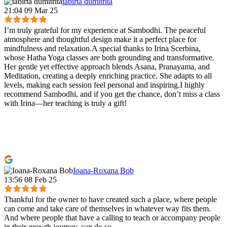
tabirta dumitrita
21:04 09 Mar 25
I’m truly grateful for my experience at Sambodhi. The peaceful
atmosphere and thoughtful design make it a perfect place for
mindfulness and relaxation.A special thanks to Irina Scerbina,
whose Hatha Yoga classes are both grounding and transformative.
Her gentle yet effective approach blends Asana, Pranayama, and
Meditation, creating a deeply enriching practice. She adapts to all
levels, making each session feel personal and inspiring.I highly
recommend Sambodhi, and if you get the chance, don’t miss a class
with Irina—her teaching is truly a gift!
Ioana-Roxana Bob
13:56 08 Feb 25
Thankful for the owner to have created such a place, where people
can come and take care of themselves in whatever way fits them.
And where people that have a calling to teach or accompany people
in their growth journey, can do so.