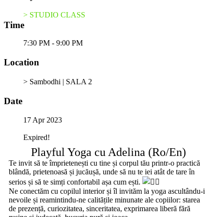
> STUDIO CLASS
Time
7:30 PM - 9:00 PM
Location
> Sambodhi | SALA 2
Date
17 Apr 2023
Expired!
Playful Yoga cu Adelina (Ro/En)
Te invit să te împrietenești cu tine și corpul tău printr-o practică
blândă, prietenoasă și jucăușă, unde să nu te iei atât de tare în
serios și să te simți confortabil așa cum ești.
Ne conectăm cu copilul interior și îl invităm la yoga ascultându-i
nevoile și reamintindu-ne calitățile minunate ale copiilor: starea
de prezență, curiozitatea, sinceritatea, exprimarea liberă fără