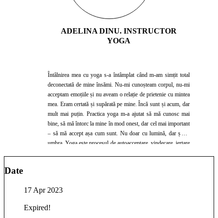
ADELINA DINU. INSTRUCTOR
YOGA
Întâlnirea mea cu yoga s-a întâmplat când m-am simțit total
deconectată de mine însămi. Nu-mi cunoșteam corpul, nu-mi
acceptam emoțiile și nu aveam o relație de prietenie cu mintea
mea. Eram certată și supărată pe mine. Încă sunt și acum, dar
mult mai puțin. Practica yoga m-a ajutat să mă cunosc mai
bine, să mă întorc la mine în mod onest, dar cel mai important
– să mă accept așa cum sunt. Nu doar cu lumină, dar și cu
umbra. Yoga este procesul de autoacceptare, vindecare, iertare
și iubire de sine. Fac yoga de 7 ani și predau de 3 ani. Sunt
instructor certificat internațional la Yoga Alliance, cu 200
Date
RYT încheiate în 2018 și instructor de Kids & Family Yoga
cu certificare internațională obținută la Yoga si Kids
17 Apr 2023
International în 2020. În ultimii 7 ani am trecut prin multe
transformări, însă yoga a rămas constantă. Mă menține
Expired!
stabilă, conștientă, îmi ține sub control egoul, îmi oferă