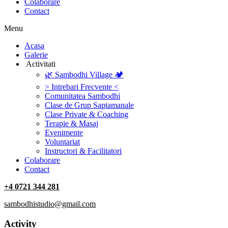
Colaborare
Contact
Menu
‎Acasa
Galerie
‎ ‎Activitati‎
🌿 Sambodhi Village 🏕️
> Intrebari Frecvente <
Comunitatea Sambodhi
Clase de Grup Saptamanale
Clase Private & Coaching
Terapie & Masaj
‎Evenimente
Voluntariat
‏‏‎Instructori & Facilitatori
Colaborare
Contact
+4 0721 344 281
sambodhistudio@gmail.com
Activity