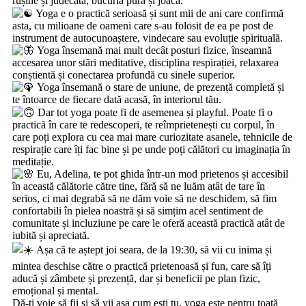
rușine și judecată, bucuria pură și joaca.
Yoga e o practică serioasă și sunt mii de ani care confirmă
asta, cu milioane de oameni care s-au folosit de ea pe post de
instrument de autocunoaștere, vindecare sau evoluție spirituală.
Yoga însemană mai mult decât posturi fizice, înseamnă
accesarea unor stări meditative, disciplina respirației, relaxarea
conștientă și conectarea profundă cu sinele superior.
Yoga însemană o stare de uniune, de prezență completă și
te întoarce de fiecare dată acasă, în interiorul tău.
Dar tot yoga poate fi de asemenea și playful. Poate fi o
practică în care te redescoperi, te reîmprietenești cu corpul, în
care poți explora cu cea mai mare curiozitate asanele, tehnicile de
respirație care îți fac bine și pe unde poți călători cu imaginația în
meditație.
Eu, Adelina, te pot ghida într-un mod prietenos și accesibil
în această călătorie către tine, fără să ne luăm atât de tare în
serios, ci mai degrabă să ne dăm voie să ne deschidem, să fim
confortabili în pielea noastră și să simțim acel sentiment de
comunitate și incluziune pe care le oferă această practică atât de
iubită și apreciată.
Așa că te aștept joi seara, de la 19:30, să vii cu inima și
mintea deschise către o practică prietenoasă și fun, care să îți
aducă și zâmbete și prezență, dar și beneficii pe plan fizic,
emoțional și mental.
Dă-ți voie să fii și să vii așa cum ești tu, yoga este pentru toată