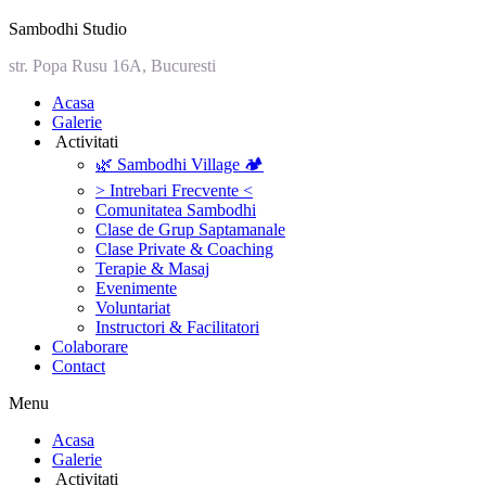
Sambodhi Studio
str. Popa Rusu 16A, Bucuresti
‎Acasa
Galerie
‎ ‎Activitati‎
🌿 Sambodhi Village 🏕️
> Intrebari Frecvente <
Comunitatea Sambodhi
Clase de Grup Saptamanale
Clase Private & Coaching
Terapie & Masaj
‎Evenimente
Voluntariat
‏‏‎Instructori & Facilitatori
Colaborare
Contact
Menu
‎Acasa
Galerie
‎ ‎Activitati‎