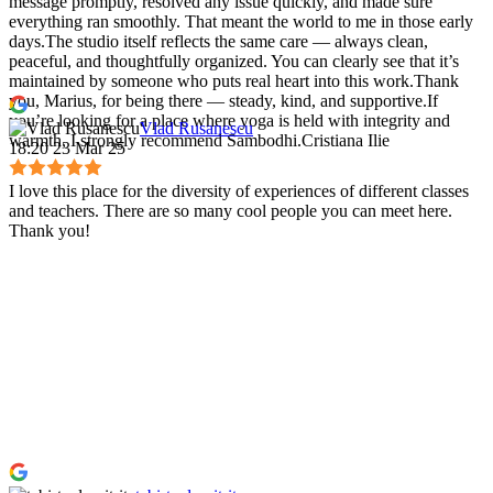
message promptly, resolved any issue quickly, and made sure
everything ran smoothly. That meant the world to me in those early
days.The studio itself reflects the same care — always clean,
peaceful, and thoughtfully organized. You can clearly see that it’s
maintained by someone who puts real heart into this work.Thank
you, Marius, for being there — steady, kind, and supportive.If
you’re looking for a place where yoga is held with integrity and
Vlad Rusanescu
warmth, I strongly recommend Sambodhi.Cristiana Ilie
18:20 23 Mar 25
I love this place for the diversity of experiences of different classes
and teachers. There are so many cool people you can meet here.
Thank you!