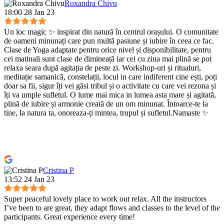
Roxandra Chivu
18:00 28 Jan 23
Un loc magic ✨ inspirat din natură în centrul orașului. O comunitate
de oameni minunați care pun multă pasiune și iubire în ceea ce fac.
Clase de Yoga adaptate pentru orice nivel și disponibilitate, pentru
cei matinali sunt clase de dimineață iar cei cu ziua mai plină se pot
relaxa seara după agitația de peste zi. Workshop-uri și ritualuri,
meditație samanică, constelații, locul in care indiferent cine ești, poți
doar sa fii, sigur îți vei găsi tribul și o activitate cu care vei rezona și
îți va umple sufletul. O lume mai mica in lumea asta mare și agitată,
plină de iubire și armonie creată de un om minunat. Întoarce-te la
tine, la natura ta, onoreaza-ți mintea, trupul și sufletul.Namaste ✨
Cristina P
13:52 24 Jan 23
Super peaceful lovely place to work out relax. All the instructors
I’ve been to are great, they adapt flows and classes to the level of the
participants. Great experience every time!