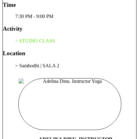
claritate, mă conectează la divinitate și îmi este momentan cea
Time
mai bună metodă de prevenție în fața dezechilibrelor și cea
mai bună metodă de self-therapy pentru mine.
7:30 PM - 9:00 PM
Activity
> STUDIO CLASS
Location
> Sambodhi | SALA 2