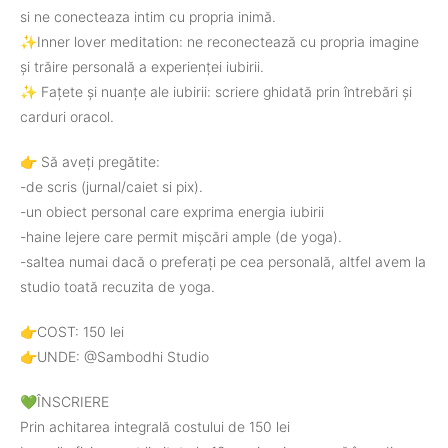
si ne conecteaza intim cu propria inimă.
✨Inner lover meditation: ne reconectează cu propria imagine
și trăire personală a experienței iubirii.
✨ Fațete și nuanțe ale iubirii: scriere ghidată prin întrebări și
carduri oracol.
👉 Să aveți pregătite:
-de scris (jurnal/caiet si pix).
-un obiect personal care exprima energia iubirii
-haine lejere care permit mișcări ample (de yoga).
-saltea numai dacă o preferați pe cea personală, altfel avem la
studio toată recuzita de yoga.
👉COST: 150 lei
👉UNDE: @Sambodhi Studio
💚ÎNSCRIERE
Prin achitarea integrală costului de 150 lei