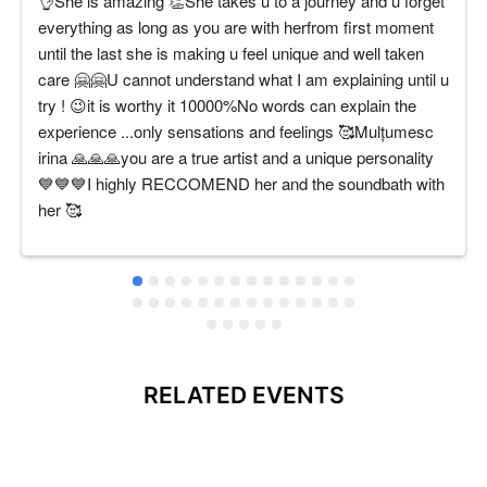
👌She is amazing 👏She takes u to a journey and u forget 
everything as long as you are with herfrom first moment 
until the last she is making u feel unique and well taken 
care 🤗🤗U cannot understand what I am explaining until u 
try ! 😉it is worthy it 10000%No words can explain the 
experience ...only sensations and feelings 🥰Mulțumesc 
irina 🙏🙏🙏you are a true artist and a unique personality 
💙💙💙I highly RECCOMEND her and the soundbath with 
her 🥰
RELATED EVENTS