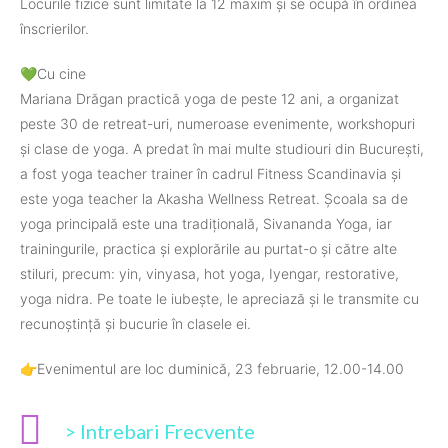
Locurile fizice sunt limitate la 12 maxim și se ocupă în ordinea
înscrierilor.
💚Cu cine
Mariana Drăgan practică yoga de peste 12 ani, a organizat
peste 30 de retreat-uri, numeroase evenimente, workshopuri
și clase de yoga. A predat în mai multe studiouri din București,
a fost yoga teacher trainer în cadrul Fitness Scandinavia și
este yoga teacher la Akasha Wellness Retreat. Școala sa de
yoga principală este una tradițională, Sivananda Yoga, iar
trainingurile, practica și explorările au purtat-o și către alte
stiluri, precum: yin, vinyasa, hot yoga, Iyengar, restorative,
yoga nidra. Pe toate le iubește, le apreciază și le transmite cu
recunoștință și bucurie în clasele ei.
👉Evenimentul are loc duminică, 23 februarie, 12.00-14.00
> Intrebari Frecvente