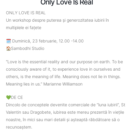
Only Love Is Real
ONLY LOVE IS REAL
Un workshop despre puterea și generozitatea iubirii în
multiplele ei fațete
🗓️ Duminică, 23 februarie, 12.00 -14.00
🏠Sambodhi Studio
“Love is the essential reality and our purpose on earth. To be
consciously aware of it, to experience love in ourselves and
others, is the meaning of life. Meaning does not lie in things.
Meaning lies in us.” Marianne Williamson
💚DE CE
Dincolo de conceptele devenite comerciale de “luna iubirii”, St
Valentin sau Dragobete, iubirea este mereu prezentă în viețile
noastre, în mici sau mari detalii și așteaptă răbdătoare să o
recunoaștem.