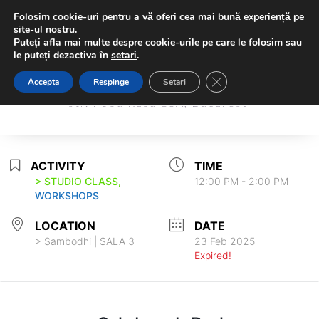
Folosim cookie-uri pentru a vă oferi cea mai bună experiență pe
site-ul nostru.
Puteți afla mai multe despre cookie-urile pe care le folosim sau
le puteți dezactiva în
setari
.
Sambodhi Studio
Close GDPR Cookie Ba
Accepta
Respinge
Setari
Sambodhi Studio
str. Popa Rusu 16A, Bucuresti
str. Popa Rusu 16A, Bucuresti
ACTIVITY
TIME
> STUDIO CLASS,
12:00 PM - 2:00 PM
WORKSHOPS
LOCATION
DATE
> Sambodhi | SALA 3
23 Feb 2025
Expired!