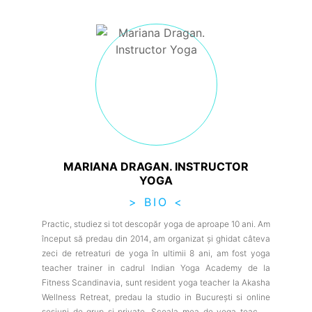
MARIANA DRAGAN. INSTRUCTOR
YOGA
> BIO <
Practic, studiez si tot descopăr yoga de aproape 10 ani. Am
început să predau din 2014, am organizat și ghidat câteva
zeci de retreaturi de yoga în ultimii 8 ani, am fost yoga
teacher trainer in cadrul Indian Yoga Academy de la
Fitness Scandinavia, sunt resident yoga teacher la Akasha
Wellness Retreat, predau la studio in București si online
sesiuni de grup și private. Școala mea de yoga teacher