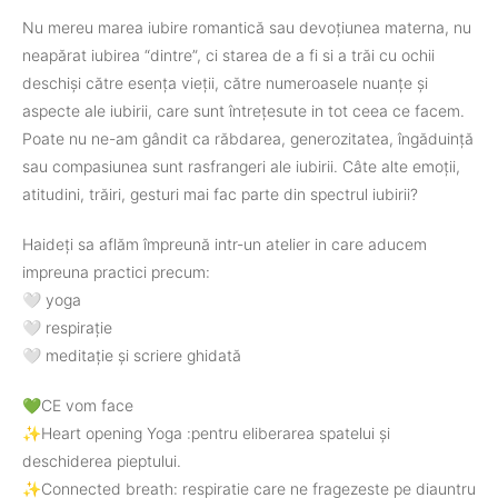
Nu mereu marea iubire romantică sau devoțiunea materna, nu
neapărat iubirea “dintre”, ci starea de a fi si a trăi cu ochii
deschiși către esența vieții, către numeroasele nuanțe și
aspecte ale iubirii, care sunt întrețesute in tot ceea ce facem.
Poate nu ne-am gândit ca răbdarea, generozitatea, îngăduință
sau compasiunea sunt rasfrangeri ale iubirii. Câte alte emoții,
atitudini, trăiri, gesturi mai fac parte din spectrul iubirii?
Haideți sa aflăm împreună intr-un atelier in care aducem
impreuna practici precum:
🤍 yoga
🤍 respirație
🤍 meditație și scriere ghidată
💚CE vom face
✨Heart opening Yoga :pentru eliberarea spatelui și
deschiderea pieptului.
✨Connected breath: respiratie care ne fragezeste pe diauntru