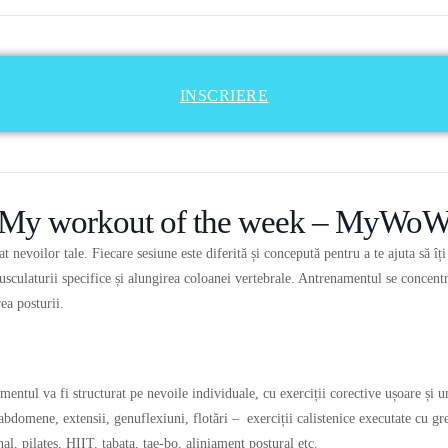
INSCRIERE
My workout of the week – MyWo
evoilor tale. Fiecare sesiune este diferită și concepută pentru a te ajuta să îți 
usculaturii specifice și alungirea coloanei vertebrale. Antrenamentul se concentr
rea posturii.
namentul va fi structurat pe nevoile individuale, cu exerciții corective ușoare și
abdomene, extensii, genuflexiuni, flotări – exerciții calistenice executate cu greu
, pilates, HIIT, tabata, tae-bo, aliniament postural etc.