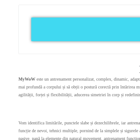
MyWoW
este un antrenament personalizat, complex, dinamic, adaptat n
mai profundă a corpului și să obții o postură corectă prin întărirea m
agilității, forței și flexibilității, aducerea simetriei în corp și redefini
Vom identifica limitările, punctele slabe și dezechilibrele, iar antre
funcție de nevoi, tehnici multiple, pornind de la simplele și sigurele 
pasive, pană la elemente din natural movement, antrenament funcțional