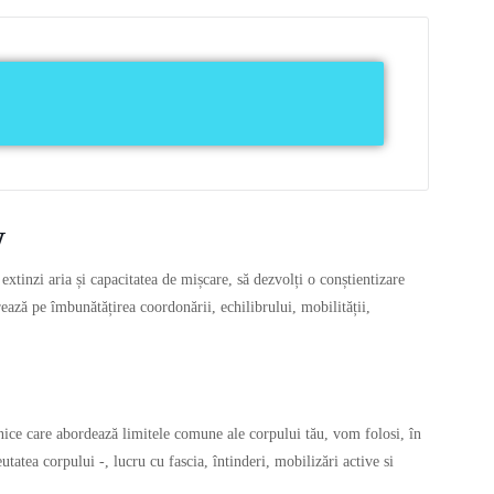
W
extinzi aria și capacitatea de mișcare, să dezvolți o conștientizare
ează pe îmbunătățirea coordonării, echilibrului, mobilității,
 unice care abordează limitele comune ale corpului tău, vom folosi, în
tatea corpului -, lucru cu fascia, întinderi, mobilizări active si