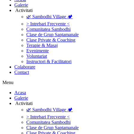
Galerie
‎ ‎Activitati‎
🌿 Sambodhi Village 🏕️
> Intrebari Frecvente <
Comunitatea Sambodhi
Clase de Grup Saptamanale
Clase Private & Coaching
Terapie & Masaj
‎Evenimente
Voluntariat
‏‏‎Instructori & Facilitatori
Colaborare
Contact
Menu
‎Acasa
Galerie
‎ ‎Activitati‎
🌿 Sambodhi Village 🏕️
> Intrebari Frecvente <
Comunitatea Sambodhi
Clase de Grup Saptamanale
Clase Private & Coaching