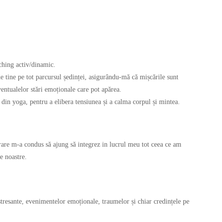
tching activ/dinamic.
de tine pe tot parcursul ședinței, asigurându-mă că mișcările sunt
ventualelor stări emoționale care pot apărea.
e din yoga, pentru a elibera tensiunea și a calma corpul și mintea.
orare m-a condus să ajung să integrez in lucrul meu tot ceea ce am
le noastre.
 stresante, evenimentelor emoționale, traumelor și chiar credințele pe