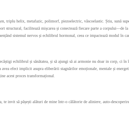
en, triplu helix, metafazic, polimorf, piezoelectric, vâscoelastic. Știu, sună sup
rt structural, facilitează mișcarea și conectează fiecare parte a corpului—de la p
luențând sistemul nervos și echilibrul hormonal, ceea ce impactează modul în care
ecâștigi echilibrul și sănătatea, și să ajungi să ai armonie nu doar in corp, ci î
a avea efect implicit asupra eliberării stagnărilor emoționale, mentale și energet
jine acest proces transformațional.
 te invit să pășești alături de mine într-o călătorie de aliniere, auto-descoperir