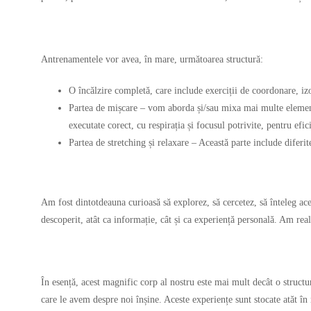
Antrenamentele vor avea, în mare, următoarea structură:
O încălzire completă, care include exerciții de coordonare, izol
Partea de mișcare – vom aborda și/sau mixa mai multe elemente, 
executate corect, cu respirația și focusul potrivite, pentru ef
Partea de stretching și relaxare – Această parte include diferit
Am fost dintotdeauna curioasă să explorez, să cercetez, să înteleg ac
descoperit, atât ca informație, cât și ca experiență personală. Am reali
În esență, acest magnific corp al nostru este mai mult decât o structu
care le avem despre noi înșine. Aceste experiențe sunt stocate atăt în mi