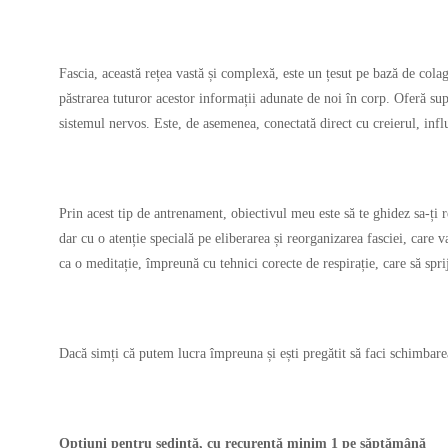
Fascia, această rețea vastă și complexă, este un țesut pe bază de colag
păstrarea tuturor acestor informații adunate de noi în corp. Oferă supo
sistemul nervos. Este, de asemenea, conectată direct cu creierul, inf
Prin acest tip de antrenament, obiectivul meu este să te ghidez sa-ți r
dar cu o atenție specială pe eliberarea și reorganizarea fasciei, care v
ca o meditație, împreună cu tehnici corecte de respirație, care să spri
Dacă simți că putem lucra împreuna și ești pregătit să faci schimbarea,
Opțiuni pentru ședință, cu recurență minim 1 pe săptămână