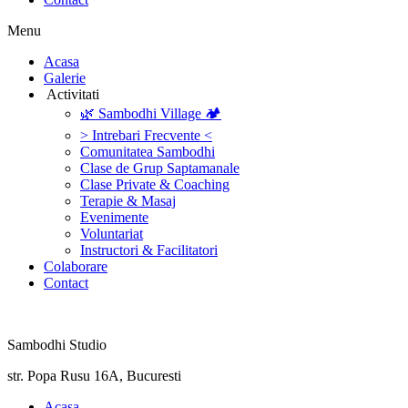
Menu
‎Acasa
Galerie
‎ ‎Activitati‎
🌿 Sambodhi Village 🏕️
> Intrebari Frecvente <
Comunitatea Sambodhi
Clase de Grup Saptamanale
Clase Private & Coaching
Terapie & Masaj
‎Evenimente
Voluntariat
‏‏‎Instructori & Facilitatori
Colaborare
Contact
Sambodhi Studio
str. Popa Rusu 16A, Bucuresti
‎Acasa