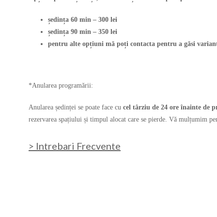
ședința 60 min – 300 lei
ședința 90 min – 350 lei
pentru alte opțiuni mă poți contacta pentru a găsi varia
*Anularea programării:
Anularea ședinței se poate face cu
cel târziu de 24 ore înainte de
rezervarea spațiului și timpul alocat care se pierde. Vă mulțumim pen
> Intrebari Frecvente