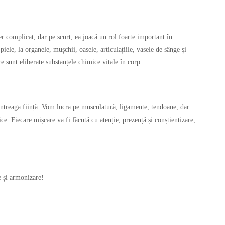
er complicat, dar pe scurt, ea joacă un rol foarte important în
iele, la organele, mușchii, oasele, articulațiile, vasele de sânge și
 sunt eliberate substanțele chimice vitale în corp.
n întreaga ființă. Vom lucra pe musculatură, ligamente, tendoane, dar
ice. Fiecare mișcare va fi făcută cu atenție, prezență și conștientizare,
e și armonizare!