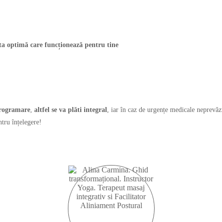
nta optimă care funcționează pentru tine
 programare
,
altfel se va plăti integral
, iar în caz de urgențe medicale neprevăzu
tru înțelegere!