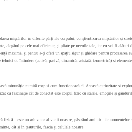
area mișcărilor în diferite părți ale corpului, conștientizarea mișcărilor și stre
alegând pe cele mai eficiente, și pliate pe nevoile tale, iar eu voi fi alături 
iciență maximă, și pentru a-ți oferi un spațiu sigur și ghidare pentru procesarea e
e tehnici de întindere (activă, pasivă, dinamică, asistată, izometrică) și element
eastă minunăție numită corp si cum functionează el. Această curiozitate și expl
zat cu fascinație cât de conectat este corpul fizic cu stările, emoțiile și gânduri
ră fizică – este un arhivator al vieții noastre, păstrând amintiri ale momentelor
nte, cât și în țesuturile, fascia și celulele noastre.