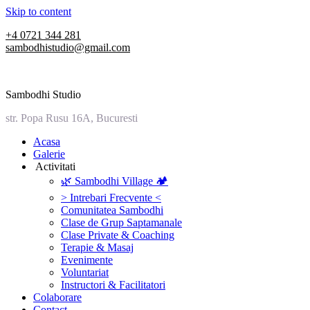
Skip to content
+4 0721 344 281
sambodhistudio@gmail.com
Sambodhi Studio
str. Popa Rusu 16A, Bucuresti
‎Acasa
Galerie
‎ ‎Activitati‎
🌿 Sambodhi Village 🏕️
> Intrebari Frecvente <
Comunitatea Sambodhi
Clase de Grup Saptamanale
Clase Private & Coaching
Terapie & Masaj
‎Evenimente
Voluntariat
‏‏‎Instructori & Facilitatori
Colaborare
Contact