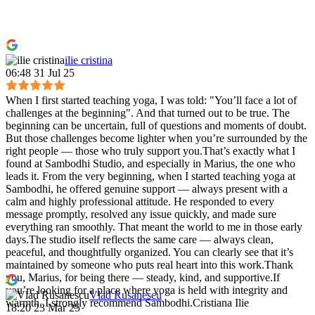
ilie cristina
06:48 31 Jul 25
When I first started teaching yoga, I was told: "You’ll face a lot of
challenges at the beginning". And that turned out to be true. The
beginning can be uncertain, full of questions and moments of doubt.
But those challenges become lighter when you’re surrounded by the
right people — those who truly support you.That’s exactly what I
found at Sambodhi Studio, and especially in Marius, the one who
leads it. From the very beginning, when I started teaching yoga at
Sambodhi, he offered genuine support — always present with a
calm and highly professional attitude. He responded to every
message promptly, resolved any issue quickly, and made sure
everything ran smoothly. That meant the world to me in those early
days.The studio itself reflects the same care — always clean,
peaceful, and thoughtfully organized. You can clearly see that it’s
maintained by someone who puts real heart into this work.Thank
you, Marius, for being there — steady, kind, and supportive.If
you’re looking for a place where yoga is held with integrity and
Vlad Rusanescu
warmth, I strongly recommend Sambodhi.Cristiana Ilie
18:20 23 Mar 25