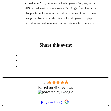
să predau în 2019, cu focus pe Hatha yoga și Vinyasa, iar din
2024 am adăugat si specializarea Yin Yoga. Îmi place să le
ofer practicanților oportunitatea de a experimenta tot ce e mai
bun și mai frumos din diferitele stiluri de yoga. Te aștept cu
mare drag să explorăm împreună această practică, unde vei fi
primit/ă cu deschidere și susținere, sesiuni variate de la o
ședință la alta, tehnici de respirație, meditații și un strop de
umor ca să nu ne luăm prea în serios.
Share this event
5.0
Based on 413 reviews
Review Us On