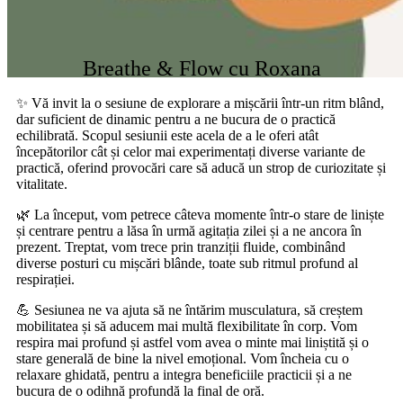
Breathe & Flow cu Roxana
✨ Vă invit la o sesiune de explorare a mișcării într-un ritm blând,
dar suficient de dinamic pentru a ne bucura de o practică
echilibrată. Scopul sesiunii este acela de a le oferi atât
începătorilor cât și celor mai experimentați diverse variante de
practică, oferind provocări care să aducă un strop de curiozitate și
vitalitate.
🌿 La început, vom petrece câteva momente într-o stare de liniște
și centrare pentru a lăsa în urmă agitația zilei și a ne ancora în
prezent. Treptat, vom trece prin tranziții fluide, combinând
diverse posturi cu mișcări blânde, toate sub ritmul profund al
respirației.
💪 Sesiunea ne va ajuta să ne întărim musculatura, să creștem
mobilitatea și să aducem mai multă flexibilitate în corp. Vom
respira mai profund și astfel vom avea o minte mai liniștită și o
stare generală de bine la nivel emoțional. Vom încheia cu o
relaxare ghidată, pentru a integra beneficiile practicii și a ne
bucura de o odihnă profundă la final de oră.