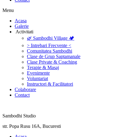
Menu
‎Acasa
Galerie
‎ ‎Activitati‎
🌿 Sambodhi Village 🏕️
> Intrebari Frecvente <
Comunitatea Sambodhi
Clase de Grup Saptamanale
Clase Private & Coaching
Terapie & Masaj
‎Evenimente
Voluntariat
‏‏‎Instructori & Facilitatori
Colaborare
Contact
Sambodhi Studio
str. Popa Rusu 16A, Bucuresti
‎Acasa