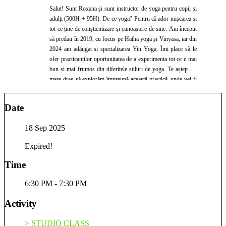
Salut! Sunt Roxana și sunt instructor de yoga pentru copii și
adulți (500H + 95H). De ce yoga? Pentru că ador mișcarea și
tot ce ține de conștientizare și cunoaștere de sine. Am început
să predau în 2019, cu focus pe Hatha yoga și Vinyasa, iar din
2024 am adăugat si specializarea Yin Yoga. Îmi place să le
ofer practicanților oportunitatea de a experimenta tot ce e mai
bun și mai frumos din diferitele stiluri de yoga. Te aștept cu
mare drag să explorăm împreună această practică, unde vei fi
primit/ă cu deschidere și susținere, sesiuni variate de la o
ședință la alta, tehnici de respirație, meditații și un strop de
Date
umor ca să nu ne luăm prea în serios.
18 Sep 2025
Expired!
Time
6:30 PM - 7:30 PM
Activity
> STUDIO CLASS