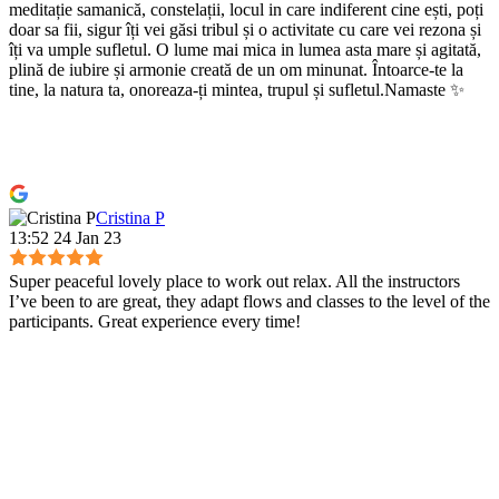
meditație samanică, constelații, locul in care indiferent cine ești, poți
doar sa fii, sigur îți vei găsi tribul și o activitate cu care vei rezona și
îți va umple sufletul. O lume mai mica in lumea asta mare și agitată,
plină de iubire și armonie creată de un om minunat. Întoarce-te la
tine, la natura ta, onoreaza-ți mintea, trupul și sufletul.Namaste ✨
Cristina P
13:52 24 Jan 23
Super peaceful lovely place to work out relax. All the instructors
I’ve been to are great, they adapt flows and classes to the level of the
participants. Great experience every time!