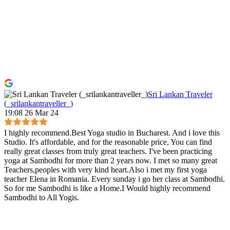
Sri Lankan Traveler
(_srilankantraveller_)
19:08 26 Mar 24
I highly recommend.Best Yoga studio in Bucharest. And i love this
Studio. It's affordable, and for the reasonable price, You can find
really great classes from truly great teachers. I've been practicing
yoga at Sambodhi for more than 2 years now. I met so many great
Teachers,peoples with very kind heart.Also i met my first yoga
teacher Elena in Romania. Every sunday i go her class at Sambodhi.
So for me Sambodhi is like a Home.I Would highly recommend
Sambodhi to All Yogis.