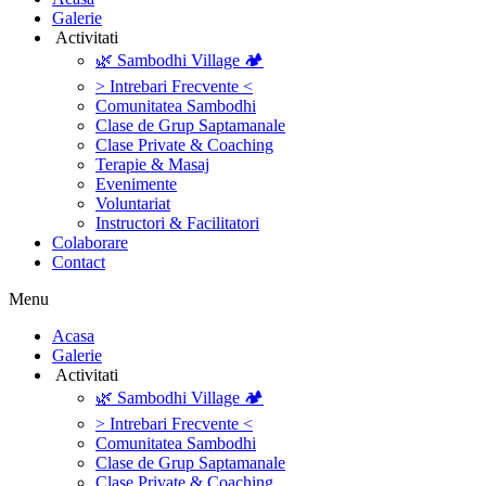
Galerie
‎ ‎Activitati‎
🌿 Sambodhi Village 🏕️
> Intrebari Frecvente <
Comunitatea Sambodhi
Clase de Grup Saptamanale
Clase Private & Coaching
Terapie & Masaj
‎Evenimente
Voluntariat
‏‏‎Instructori & Facilitatori
Colaborare
Contact
Menu
‎Acasa
Galerie
‎ ‎Activitati‎
🌿 Sambodhi Village 🏕️
> Intrebari Frecvente <
Comunitatea Sambodhi
Clase de Grup Saptamanale
Clase Private & Coaching