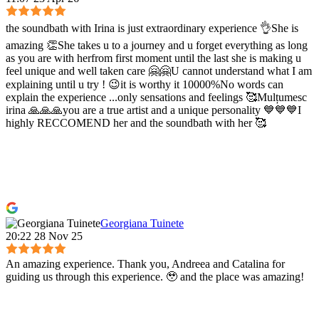
the soundbath with Irina is just extraordinary experience 👌She is
amazing 👏She takes u to a journey and u forget everything as long
as you are with herfrom first moment until the last she is making u
feel unique and well taken care 🤗🤗U cannot understand what I am
explaining until u try ! 😉it is worthy it 10000%No words can
explain the experience ...only sensations and feelings 🥰Mulțumesc
irina 🙏🙏🙏you are a true artist and a unique personality 💙💙💙I
highly RECCOMEND her and the soundbath with her 🥰
Georgiana Tuinete
20:22 28 Nov 25
An amazing experience. Thank you, Andreea and Catalina for
guiding us through this experience. 🥹 and the place was amazing!