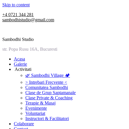
Skip to content
+4 0721 344 281
sambodhistudio@gmail.com
Sambodhi Studio
str. Popa Rusu 16A, Bucuresti
‎Acasa
Galerie
‎ ‎Activitati‎
🌿 Sambodhi Village 🏕️
> Intrebari Frecvente <
Comunitatea Sambodhi
Clase de Grup Saptamanale
Clase Private & Coaching
Terapie & Masaj
‎Evenimente
Voluntariat
‏‏‎Instructori & Facilitatori
Colaborare
Contact