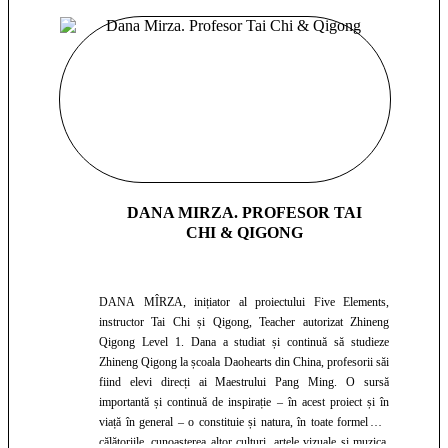
DANA MIRZA. PROFESOR TAI
CHI & QIGONG
DANA MÎRZA, inițiator al proiectului Five Elements,
instructor Tai Chi și Qigong, Teacher autorizat Zhineng
Qigong Level 1. Dana a studiat și continuă să studieze
Zhineng Qigong la școala Daohearts din China, profesorii săi
fiind elevi direcți ai Maestrului Pang Ming. O sursă
importantă și continuă de inspirație – în acest proiect și în
viață în general – o constituie și natura, în toate formele ei,
călătoriile, cunoașterea altor culturi, artele vizuale și muzica,