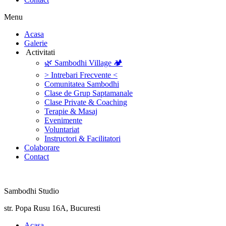
Menu
‎Acasa
Galerie
‎ ‎Activitati‎
🌿 Sambodhi Village 🏕️
> Intrebari Frecvente <
Comunitatea Sambodhi
Clase de Grup Saptamanale
Clase Private & Coaching
Terapie & Masaj
‎Evenimente
Voluntariat
‏‏‎Instructori & Facilitatori
Colaborare
Contact
Sambodhi Studio
str. Popa Rusu 16A, Bucuresti
‎Acasa