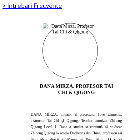
> Intrebari Frecvente
DANA MIRZA. PROFESOR TAI
CHI & QIGONG
DANA MÎRZA, inițiator al proiectului Five Elements,
instructor Tai Chi și Qigong, Teacher autorizat Zhineng
Qigong Level 1. Dana a studiat și continuă să studieze
Zhineng Qigong la școala Daohearts din China, profesorii săi
fiind elevi direcți ai Maestrului Pang Ming. O sursă