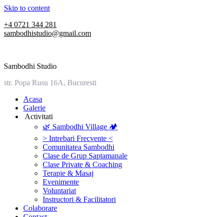
Skip to content
+4 0721 344 281
sambodhistudio@gmail.com
Sambodhi Studio
str. Popa Rusu 16A, Bucuresti
‎Acasa
Galerie
‎ ‎Activitati‎
🌿 Sambodhi Village 🏕️
> Intrebari Frecvente <
Comunitatea Sambodhi
Clase de Grup Saptamanale
Clase Private & Coaching
Terapie & Masaj
‎Evenimente
Voluntariat
‏‏‎Instructori & Facilitatori
Colaborare
Contact