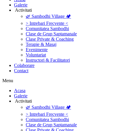
Galerie
‎ ‎Activitati‎
🌿 Sambodhi Village 🏕️
> Intrebari Frecvente <
Comunitatea Sambodhi
Clase de Grup Saptamanale
Clase Private & Coaching
Terapie & Masaj
‎Evenimente
Voluntariat
‏‏‎Instructori & Facilitatori
Colaborare
Contact
Menu
‎Acasa
Galerie
‎ ‎Activitati‎
🌿 Sambodhi Village 🏕️
> Intrebari Frecvente <
Comunitatea Sambodhi
Clase de Grup Saptamanale
Clase Private & Coaching