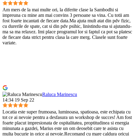
Am mers de la mai multe ori, la diferite clase la Sambodhi si
impreuna cu mine am mai convins 3 persoane sa vina. Cu totii am
fost foarte incantati de fiecare data.Ma ajuta mult atat din pdv fizic,
cu durerile de spate, cat si din pdv psihic, linistindu-ma si ajutandu-
ma sa ma relaxez. Imi place programul lor si faptul ca pot sa platesc
de fiecare data strict pentru clasa la care merg. Clasele sunt foarte
variate.
Raluca Marinescu
14:34 19 Sep 22
Locatia este super frumoasa, luminoasa, spatioasa, este echipata cu
tot ce ai nevoie pentru a desfasura un workshop de succes! Am fost
foarte placut impresionata de ospitalitatea, proptitudinea si energia
minunata a gazdei, Marius este un om deosebit care te asista cu
multa bucurie in orice ai nevoie.Recomand cu mare caldura oricui