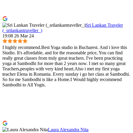
Sri Lankan Traveler
(_srilankantraveller_)
19:08 26 Mar 24
I highly recommend.Best Yoga studio in Bucharest. And i love this
Studio. It's affordable, and for the reasonable price, You can find
really great classes from truly great teachers. I've been practicing
yoga at Sambodhi for more than 2 years now. I met so many great
Teachers,peoples with very kind heart.Also i met my first yoga
teacher Elena in Romania. Every sunday i go her class at Sambodhi.
So for me Sambodhi is like a Home.I Would highly recommend
Sambodhi to All Yogis.
Laura Alexandra Nita