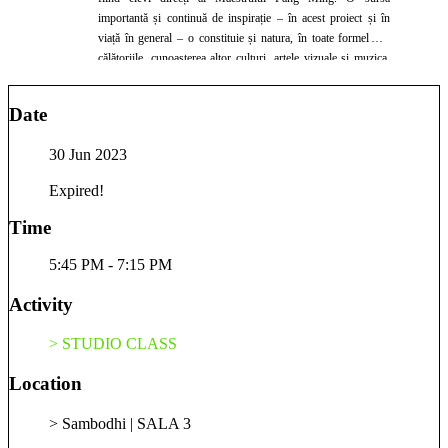
importantă și continuă de inspirație – în acest proiect și în
viață în general – o constituie și natura, în toate formele ei,
călătoriile, cunoașterea altor culturi, artele vizuale și muzica,
prietenii deosebiți pe care îi am și nu pe ultimul loc, elevii,
cărora le sunt recunoscătoare, așa cum le sunt și ghizilor și
Date
profesorilor mei.
30 Jun 2023
Expired!
Time
5:45 PM - 7:15 PM
Activity
> STUDIO CLASS
Location
> Sambodhi | SALA 3