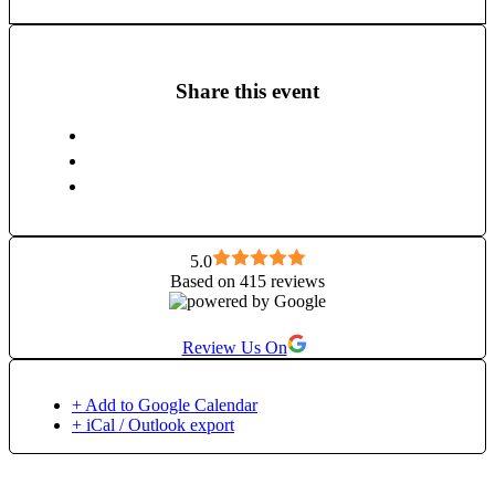
prietenii deosebiți pe care îi am și nu pe ultimul loc, elevii,
cărora le sunt recunoscătoare, așa cum le sunt și ghizilor și
profesorilor mei.
Share this event
5.0
Based on 415 reviews
Review Us On
+ Add to Google Calendar
+ iCal / Outlook export