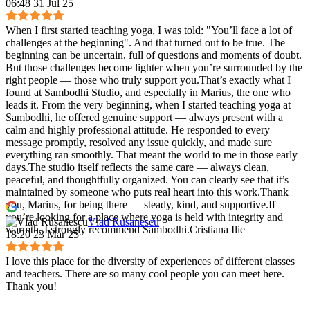
06:48 31 Jul 25
When I first started teaching yoga, I was told: "You’ll face a lot of
challenges at the beginning". And that turned out to be true. The
beginning can be uncertain, full of questions and moments of doubt.
But those challenges become lighter when you’re surrounded by the
right people — those who truly support you.That’s exactly what I
found at Sambodhi Studio, and especially in Marius, the one who
leads it. From the very beginning, when I started teaching yoga at
Sambodhi, he offered genuine support — always present with a
calm and highly professional attitude. He responded to every
message promptly, resolved any issue quickly, and made sure
everything ran smoothly. That meant the world to me in those early
days.The studio itself reflects the same care — always clean,
peaceful, and thoughtfully organized. You can clearly see that it’s
maintained by someone who puts real heart into this work.Thank
you, Marius, for being there — steady, kind, and supportive.If
you’re looking for a place where yoga is held with integrity and
Vlad Rusanescu
warmth, I strongly recommend Sambodhi.Cristiana Ilie
18:20 23 Mar 25
I love this place for the diversity of experiences of different classes
and teachers. There are so many cool people you can meet here.
Thank you!