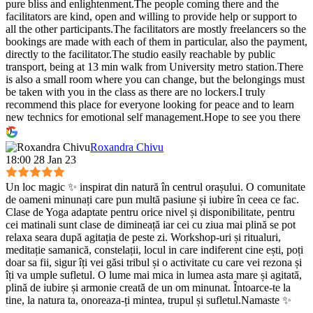
pure bliss and enlightenment.The people coming there and the
facilitators are kind, open and willing to provide help or support to
all the other participants.The facilitators are mostly freelancers so the
bookings are made with each of them in particular, also the payment,
directly to the facilitator.The studio easily reachable by public
transport, being at 13 min walk from University metro station.There
is also a small room where you can change, but the belongings must
be taken with you in the class as there are no lockers.I truly
recommend this place for everyone looking for peace and to learn
new technics for emotional self management.Hope to see you there
:)
Roxandra Chivu
18:00 28 Jan 23
Un loc magic ✨ inspirat din natură în centrul orașului. O comunitate
de oameni minunați care pun multă pasiune și iubire în ceea ce fac.
Clase de Yoga adaptate pentru orice nivel și disponibilitate, pentru
cei matinali sunt clase de dimineață iar cei cu ziua mai plină se pot
relaxa seara după agitația de peste zi. Workshop-uri și ritualuri,
meditație samanică, constelații, locul in care indiferent cine ești, poți
doar sa fii, sigur îți vei găsi tribul și o activitate cu care vei rezona și
îți va umple sufletul. O lume mai mica in lumea asta mare și agitată,
plină de iubire și armonie creată de un om minunat. Întoarce-te la
tine, la natura ta, onoreaza-ți mintea, trupul și sufletul.Namaste ✨