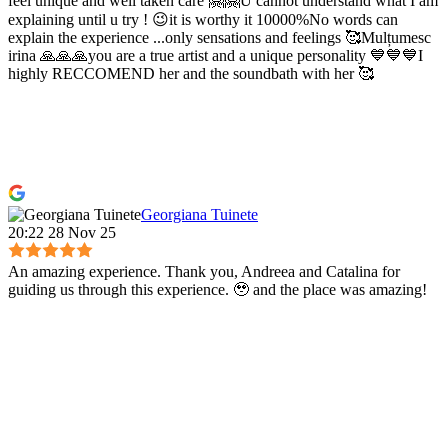
feel unique and well taken care 🤗🤗U cannot understand what I am
explaining until u try ! 😉it is worthy it 10000%No words can
explain the experience ...only sensations and feelings 🥰Mulțumesc
irina 🙏🙏🙏you are a true artist and a unique personality 💙💙💙I
highly RECCOMEND her and the soundbath with her 🥰
Georgiana Tuinete
20:22 28 Nov 25
An amazing experience. Thank you, Andreea and Catalina for
guiding us through this experience. 🥹 and the place was amazing!