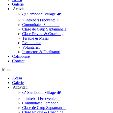
Galerie
‎ ‎Activitati‎
🌿 Sambodhi Village 🏕️
> Intrebari Frecvente <
Comunitatea Sambodhi
Clase de Grup Saptamanale
Clase Private & Coaching
Terapie & Masaj
‎Evenimente
Voluntariat
‏‏‎Instructori & Facilitatori
Colaborare
Contact
Menu
‎Acasa
Galerie
‎ ‎Activitati‎
🌿 Sambodhi Village 🏕️
> Intrebari Frecvente <
Comunitatea Sambodhi
Clase de Grup Saptamanale
Clase Private & Coaching