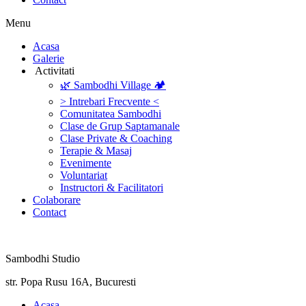
Menu
‎Acasa
Galerie
‎ ‎Activitati‎
🌿 Sambodhi Village 🏕️
> Intrebari Frecvente <
Comunitatea Sambodhi
Clase de Grup Saptamanale
Clase Private & Coaching
Terapie & Masaj
‎Evenimente
Voluntariat
‏‏‎Instructori & Facilitatori
Colaborare
Contact
Sambodhi Studio
str. Popa Rusu 16A, Bucuresti
‎Acasa