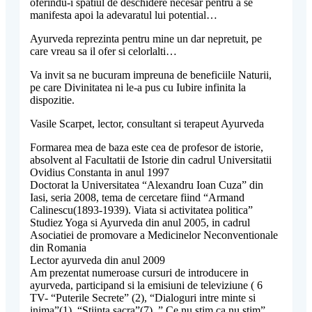
oferindu-i spatiul de deschidere necesar pentru a se
manifesta apoi la adevaratul lui potential…
Ayurveda reprezinta pentru mine un dar nepretuit, pe
care vreau sa il ofer si celorlalti…
Va invit sa ne bucuram impreuna de beneficiile Naturii,
pe care Divinitatea ni le-a pus cu Iubire infinita la
dispozitie.
Vasile Scarpet, lector, consultant si terapeut Ayurveda
Formarea mea de baza este cea de profesor de istorie,
absolvent al Facultatii de Istorie din cadrul Universitatii
Ovidius Constanta in anul 1997
Doctorat la Universitatea “Alexandru Ioan Cuza” din
Iasi, seria 2008, tema de cercetare fiind “Armand
Calinescu(1893-1939). Viata si activitatea politica”
Studiez Yoga si Ayurveda din anul 2005, in cadrul
Asociatiei de promovare a Medicinelor Neconventionale
din Romania
Lector ayurveda din anul 2009
Am prezentat numeroase cursuri de introducere in
ayurveda, participand si la emisiuni de televiziune ( 6
TV- “Puterile Secrete” (2), “Dialoguri intre minte si
inima”(1), “Stiinta sacra”(7), ” Ce nu stim ca nu stim”