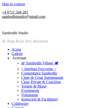
Skip to content
+4 0721 344 281
sambodhistudio@gmail.com
Sambodhi Studio
str. Popa Rusu 16A, Bucuresti
‎Acasa
Galerie
‎ ‎Activitati‎
🌿 Sambodhi Village 🏕️
> Intrebari Frecvente <
Comunitatea Sambodhi
Clase de Grup Saptamanale
Clase Private & Coaching
Terapie & Masaj
‎Evenimente
Voluntariat
‏‏‎Instructori & Facilitatori
Colaborare
Contact