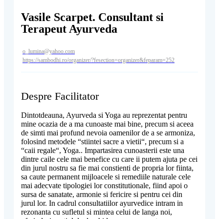
Vasile Scarpet. Consultant si
Terapeut Ayurveda
o_lumina@yahoo.com
https://sambodhi.ro/organizer/?fesection=organizer&feparam=252
Despre Facilitator
Dintotdeauna, Ayurveda si Yoga au reprezentat pentru
mine ocazia de a ma cunoaste mai bine, precum si aceea
de simti mai profund nevoia oamenilor de a se armoniza,
folosind metodele “stiintei sacre a vietii“, precum si a
“caii regale“, Yoga.. Impartasirea cunoasterii este una
dintre caile cele mai benefice cu care ii putem ajuta pe cei
din jurul nostru sa fie mai constienti de propria lor fiinta,
sa caute permanent mijloacele si remediile naturale cele
mai adecvate tipologiei lor constitutionale, fiind apoi o
sursa de sanatate, armonie si fericire si pentru cei din
jurul lor. In cadrul consultatiilor ayurvedice intram in
rezonanta cu sufletul si mintea celui de langa noi,