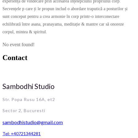
experiență de vindecare prin accesarea înțelepciunii propriului corp.
Secvențele p care ți le propun includ o abordare traputică a posturilor și
sunt conceput pentru a crea armonie în corp printr-o interconectare
echilibrată între asana, pranayama, meditație & mantre car să onoreze
corpul, mintea & spiritul.
No event found!
Contact
Sambodhi Studio
Str. Popa Rusu 16A, et2
Sector 2, Bucuresti
sambodhistudio@gmail.com
Tel: +40721344281