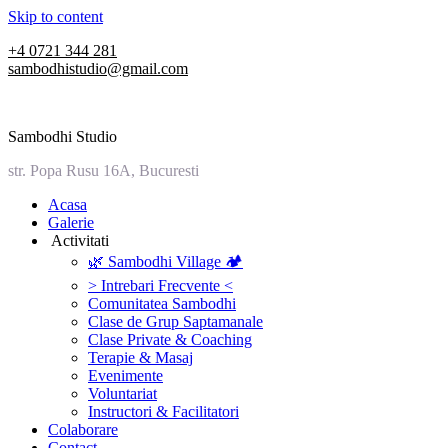
Skip to content
+4 0721 344 281
sambodhistudio@gmail.com
Sambodhi Studio
str. Popa Rusu 16A, Bucuresti
‎Acasa
Galerie
‎ ‎Activitati‎
🌿 Sambodhi Village 🏕️
> Intrebari Frecvente <
Comunitatea Sambodhi
Clase de Grup Saptamanale
Clase Private & Coaching
Terapie & Masaj
‎Evenimente
Voluntariat
‏‏‎Instructori & Facilitatori
Colaborare
Contact