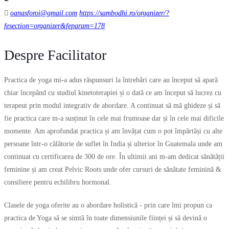
oanasforoi@gmail.com
https://sambodhi.ro/organizer/?
fesection=organizer&feparam=178
Despre Facilitator
Practica de yoga mi-a adus răspunsuri la întrebări care au început să apară
chiar începând cu studiul kinetoterapiei și o dată ce am început să lucrez cu
terapeut prin modul integrativ de abordare. A continuat să mă ghideze și să
fie practica care m-a susținut în cele mai frumoase dar și în cele mai dificile
momente. Am aprofundat practica și am învățat cum o pot împărtăși cu alte
persoane într-o călătorie de suflet în India și ulterior în Guatemala unde am
continuat cu certificarea de 300 de ore. În ultimii ani m-am dedicat sănătății
feminine și am creat Pelvic Roots unde ofer cursuri de sănătate feminină &
consiliere pentru echilibru hormonal.
Clasele de yoga oferite au o abordare holistică - prin care îmi propun ca
practica de Yoga să se simtă în toate dimensiunile ființei și să devină o