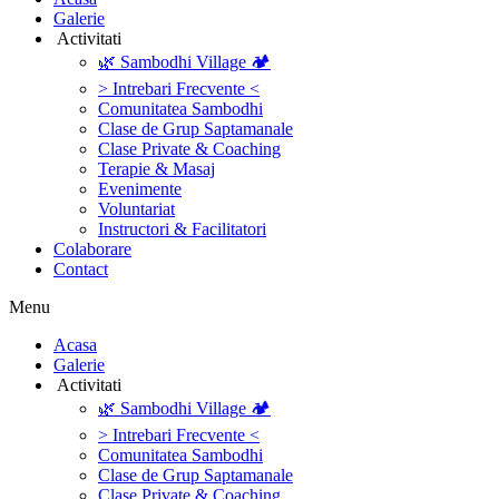
Galerie
‎ ‎Activitati‎
🌿 Sambodhi Village 🏕️
> Intrebari Frecvente <
Comunitatea Sambodhi
Clase de Grup Saptamanale
Clase Private & Coaching
Terapie & Masaj
‎Evenimente
Voluntariat
‏‏‎Instructori & Facilitatori
Colaborare
Contact
Menu
‎Acasa
Galerie
‎ ‎Activitati‎
🌿 Sambodhi Village 🏕️
> Intrebari Frecvente <
Comunitatea Sambodhi
Clase de Grup Saptamanale
Clase Private & Coaching