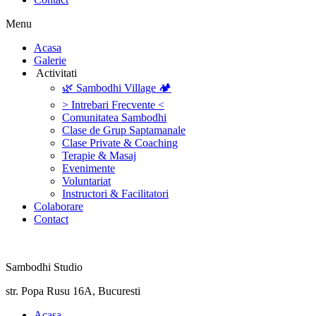
Menu
‎Acasa
Galerie
‎ ‎Activitati‎
🌿 Sambodhi Village 🏕️
> Intrebari Frecvente <
Comunitatea Sambodhi
Clase de Grup Saptamanale
Clase Private & Coaching
Terapie & Masaj
‎Evenimente
Voluntariat
‏‏‎Instructori & Facilitatori
Colaborare
Contact
Sambodhi Studio
str. Popa Rusu 16A, Bucuresti
‎Acasa