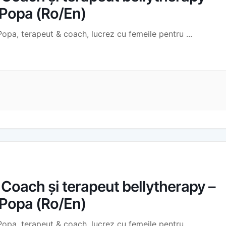
 Popa (Ro/En)
Popa, terapeut & coach, lucrez cu femeile pentru
...
oach și terapeut bellytherapy –
 Popa (Ro/En)
Popa, terapeut & coach, lucrez cu femeile pentru
...