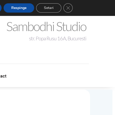
Close GDPR Cookie Banner
Respinge
Setari
Sambodhi Studio
str. Popa Rusu 16A, Bucuresti
+4 0721 344 281
act
act
sambodhistudio@gmail.com