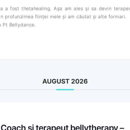
a a fost thetahealing. Așa am ales și sa devin terap
n profunzimea ființei mele și am căutat și alte formari.
 Pt Bellydance.
AUGUST 2026
oach și terapeut bellytherapy –