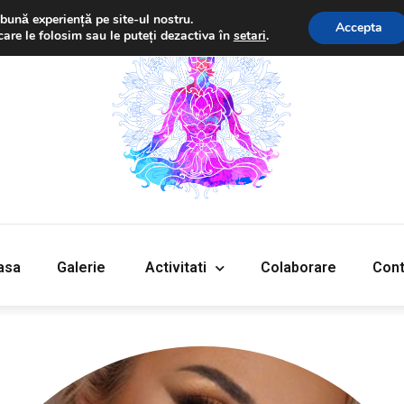
bună experiență pe site-ul nostru.
Accepta
care le folosim sau le puteți dezactiva în
setari
.
‎Acasa
Galerie
‎ ‎Activitati‎
Colaborare
Cont
asa
Galerie
‎ ‎Activitati‎
Colaborare
Cont