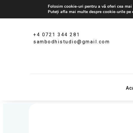
Folosim cookie-uri pentru a vă oferi cea mai 
Puteți afla mai multe despre cookie-urile pe 
+4 0721 344 281
sambodhistudio@gmail.com
Sambodhi Studio
‎Ac
str. Popa Rusu 16A, Bucuresti