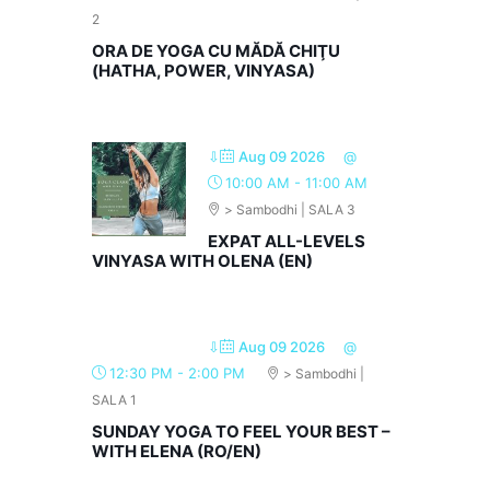
2
ORA DE YOGA CU MĂDĂ CHIŢU
(HATHA, POWER, VINYASA)
⇩
Aug 09 2026
@
10:00 AM
-
11:00 AM
> Sambodhi | SALA 3
EXPAT ALL-LEVELS
VINYASA WITH OLENA (EN)
⇩
Aug 09 2026
@
12:30 PM
-
2:00 PM
> Sambodhi |
SALA 1
SUNDAY YOGA TO FEEL YOUR BEST –
WITH ELENA (RO/EN)