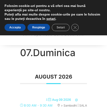
Folosim cookie-uri pentru a vă oferi cea mai bună
experiență pe site-ul nostru.
Puteți afla mai multe despre cookie-urile pe care le folosim
sau le puteți dezactiva în
setari
.
Sambodhi Studio
Close GDPR Cookie 
Accepta
Respinge
Setari
Sambodhi Studio
str. Popa Rusu 16A, Bucuresti
str. Popa Rusu 16A, Bucuresti
07.Duminica
AUGUST 2026
⇩
Aug 09 2026
@
8:00 AM
-
9:30 AM
> Sambodhi | SALA