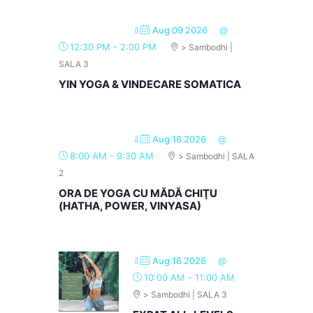
⇩
Aug 09 2026
@
12:30 PM
-
2:00 PM
> Sambodhi |
SALA 3
YIN YOGA & VINDECARE SOMATICA
⇩
Aug 16 2026
@
8:00 AM
-
9:30 AM
> Sambodhi | SALA
2
ORA DE YOGA CU MĂDĂ CHIŢU
(HATHA, POWER, VINYASA)
⇩
Aug 16 2026
@
10:00 AM
-
11:00 AM
> Sambodhi | SALA 3