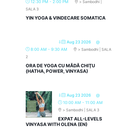
12:30 PM
-
2:00 PM
> Sambodhi |
SALA 3
YIN YOGA & VINDECARE SOMATICA
⇩
Aug 23 2026
@
8:00 AM
-
9:30 AM
> Sambodhi | SALA
2
ORA DE YOGA CU MĂDĂ CHIŢU
(HATHA, POWER, VINYASA)
⇩
Aug 23 2026
@
10:00 AM
-
11:00 AM
> Sambodhi | SALA 3
EXPAT ALL-LEVELS
VINYASA WITH OLENA (EN)