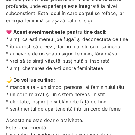
profundă, unde experiența este integrată la nivel
subconștient. Este locul în care corpul se reface, iar
energia feminină se așază calm și sigur.
💗 Acest eveniment este pentru tine dacă:
* simți că ești mereu „pe fugă” și deconectată de tine
* îți dorești să creezi, dar nu mai știi cum să începi
* ai nevoie de un spațiu sigur, feminin, fără măști
* vrei să te simți văzută, susținută și inspirată
* simți chemarea de a-ți onora feminitatea
🌙 Ce vei lua cu tine:
* mandala ta – un simbol personal al femininului tău
* un corp relaxat și un sistem nervos liniștit
* claritate, inspirație și blândețe față de tine
* sentimentul de apartenență într-un cerc de femei
Aceasta nu este doar o activitate.
Este o experiență.
Un spațiu de vindecare, creație și reconectare.