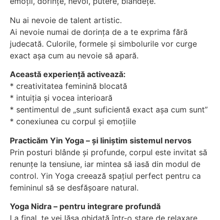
emoții, dorințe, nevoi, putere, blândețe.
Nu ai nevoie de talent artistic.
Ai nevoie numai de dorința de a te exprima fără
judecată. Culorile, formele și simbolurile vor curge
exact așa cum au nevoie să apară.
Această experiență activează:
* creativitatea feminină blocată
* intuiția și vocea interioară
* sentimentul de „sunt suficientă exact așa cum sunt”
* conexiunea cu corpul și emoțiile
Practicăm Yin Yoga – și liniștim sistemul nervos
Prin posturi blânde și profunde, corpul este invitat să
renunțe la tensiune, iar mintea să iasă din modul de
control. Yin Yoga creează spațiul perfect pentru ca
femininul să se desfășoare natural.
Yoga Nidra – pentru integrare profundă
La final, te vei lăsa ghidată într-o stare de relaxare