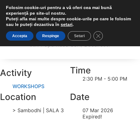
Folosim cookie-uri pentru a vă oferi cea mai bună
experiență pe site-ul nostru.
Puteți afla mai multe despre cookie-urile pe care le folosim
sau le puteți dezactiva în
setari
.
Sambodhi Studio
Close GDPR Cookie 
Accepta
Respinge
Setari
Sambodhi Studio
str. Popa Rusu 16A, Bucuresti
str. Popa Rusu 16A, Bucuresti
Time
Activity
2:30 PM - 5:00 PM
WORKSHOPS
Location
Date
> Sambodhi | SALA 3
07 Mar 2026
Expired!