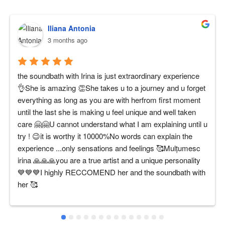
Iliana Antonia
3 months ago
the soundbath with Irina is just extraordinary experience 
👌She is amazing 👏She takes u to a journey and u forget 
everything as long as you are with herfrom first moment 
until the last she is making u feel unique and well taken 
care 🤗🤗U cannot understand what I am explaining until u 
try ! 😉it is worthy it 10000%No words can explain the 
experience ...only sensations and feelings 🥰Mulțumesc 
irina 🙏🙏🙏you are a true artist and a unique personality 
💙💙💙I highly RECCOMEND her and the soundbath with 
her 🥰