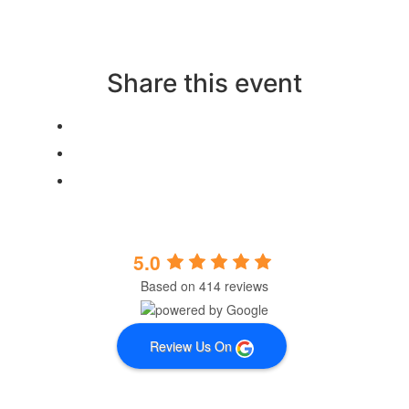
doresc să se simtă mai bine în corpurile lor, mai
centrate în minte și mai împăcate în viața lor de zi
cu zi. Dacă simți că e timpul să-ți oferi spațiu,
blândețe și reconectare – ești binevenită.
Share this event
5.0
Based on 414 reviews
Review Us On