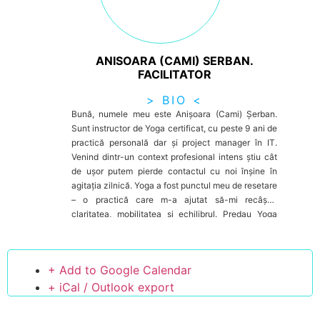
ANISOARA (CAMI) SERBAN.
FACILITATOR
> BIO <
Bună, numele meu este Anișoara (Cami) Șerban.
Sunt instructor de Yoga certificat, cu peste 9 ani de
practică personală dar și project manager în IT.
Venind dintr-un context profesional intens știu cât
de ușor putem pierde contactul cu noi înșine în
agitația zilnică. Yoga a fost punctul meu de resetare
– o practică care m-a ajutat să-mi recâștig
claritatea, mobilitatea si echilibrul. Predau Yoga
blândă, adaptată ritmului tău, cu accent pe
prezență, respirație conștientă și ritualuri simple. De
asemenea, formări complementare pe care le-am
+ Add to Google Calendar
abordat în timp, cum ar fi: Theta Healing, Reiki, NLP
imi oferă instrumentele necesare cu care să te
+ iCal / Outlook export
sustin atât la nivel fizic, cât și emoțional și
energetic. Construiesc o comunitate de femei care