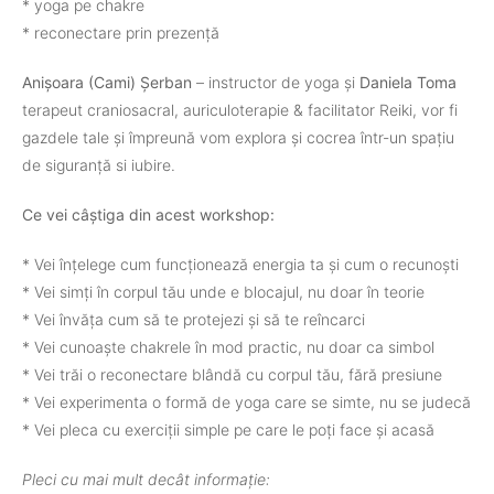
* yoga pe chakre
* reconectare prin prezență
Anișoara (Cami) Șerban
– instructor de yoga și
Daniela Toma
terapeut craniosacral, auriculoterapie & facilitator Reiki, vor fi
gazdele tale și împreună vom explora și cocrea într-un spațiu
de siguranță si iubire.
Ce vei câștiga din acest workshop:
* Vei înțelege cum funcționează energia ta și cum o recunoști
* Vei simți în corpul tău unde e blocajul, nu doar în teorie
* Vei învăța cum să te protejezi și să te reîncarci
* Vei cunoaște chakrele în mod practic, nu doar ca simbol
* Vei trăi o reconectare blândă cu corpul tău, fără presiune
* Vei experimenta o formă de yoga care se simte, nu se judecă
* Vei pleca cu exerciții simple pe care le poți face și acasă
Pleci cu mai mult decât informație: