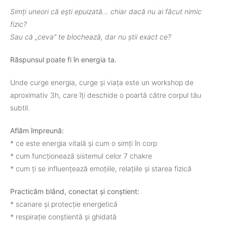
Simți uneori că ești epuizată… chiar dacă nu ai făcut nimic
fizic?
Sau că „ceva” te blochează, dar nu știi exact ce?
Răspunsul poate fi în energia ta.
Unde curge energia, curge și viața este un workshop de
aproximativ 3h, care îți deschide o poartă către corpul tău
subtil.
Aflăm împreună:
* ce este energia vitală și cum o simți în corp
* cum funcționează sistemul celor 7 chakre
* cum ți se influențează emoțiile, relațiile și starea fizică
Practicăm blând, conectat și conștient:
* scanare și protecție energetică
* respirație conștientă și ghidată