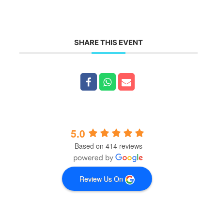
informatie, carti, cursuri, formari, deschidere catre nou,
practici, intelegerea si imbratisarea energiilor. Mometul in
care am inteles ca suntem doar o unealta in Univers, a fost
si momentul in care am inteles cat de mica sunt dar si cat
SHARE THIS EVENT
este de mare impactul actiunilor mele in Univers - precum
bataile aripilor unui fluture. Fiecare secunda a existentei
noastre este o alegere facuta constient!
5.0
Based on 414 reviews
Review Us On