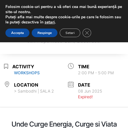
Folosim cookie-uri pentru a vă oferi cea mai bună experiență pe
site-ul nostru.
Puteți afla mai multe despre cookie-urile pe care le folosim sau
le puteți dezactiva în
setari
.
Sambodhi Studio
Close GDPR Cookie Ba
Accepta
Respinge
Setari
Sambodhi Studio
str. Popa Rusu 16A, Bucuresti
str. Popa Rusu 16A, Bucuresti
ACTIVITY
TIME
WORKSHOPS
2:00 PM - 5:00 PM
LOCATION
DATE
> Sambodhi | SALA 2
08 Jun 2025
Expired!
Unde Curge Energia, Curge si Viata