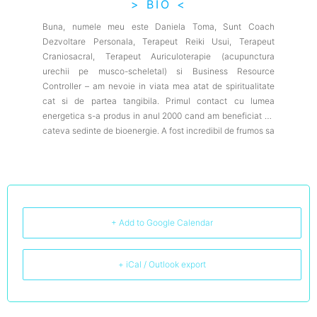
> BIO <
Buna, numele meu este Daniela Toma, Sunt Coach
Dezvoltare Personala, Terapeut Reiki Usui, Terapeut
Craniosacral, Terapeut Auriculoterapie (acupunctura
urechii pe musco-scheletal) si Business Resource
Controller – am nevoie in viata mea atat de spiritualitate
cat si de partea tangibila. Primul contact cu lumea
energetica s-a produs in anul 2000 cand am beneficiat de
cateva sedinte de bioenergie. A fost incredibil de frumos sa
simt vibratiile fara sa am nici o informatii legata de aceasta
lumea. In 2013 am cunoscut vindecarea cu ajutorul terapiei
Reiki. Acela a fost momentul in care am inteles cu adevarat
frumusetea si puterea nemeraginita a terapiilor
complementare. Tot aici am descoperit ce insemna starea
de meditati si starea de vindecare. In 2018 am primit cadou
+ Add to Google Calendar
de ziua mea de la o buna prietena cartea “Nectar Pentru
Suflet” scrisa de Valeria si Vladimir Dubkovskyi. Aceasta
carte a dat startul pe drumul trezirii si spiritualitatii. De la
+ iCal / Outlook export
trezire si spiritualitate pana la a deveni un vindicator
certificat nu a fost decat un pas care se cerea facut . M-
am bucurat de fiecare etapa care a urmat, multa