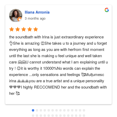
Iliana Antonia
3 months ago
the soundbath with Irina is just extraordinary experience 
👌She is amazing 👏She takes u to a journey and u forget 
everything as long as you are with herfrom first moment 
until the last she is making u feel unique and well taken 
care 🤗🤗U cannot understand what I am explaining until u 
try ! 😉it is worthy it 10000%No words can explain the 
experience ...only sensations and feelings 🥰Mulțumesc 
irina 🙏🙏🙏you are a true artist and a unique personality 
💙💙💙I highly RECCOMEND her and the soundbath with 
her 🥰