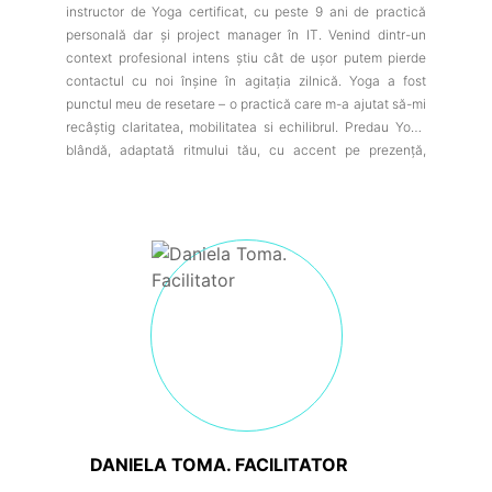
instructor de Yoga certificat, cu peste 9 ani de practică
personală dar și project manager în IT. Venind dintr-un
context profesional intens știu cât de ușor putem pierde
contactul cu noi înșine în agitația zilnică. Yoga a fost
punctul meu de resetare – o practică care m-a ajutat să-mi
recâștig claritatea, mobilitatea si echilibrul. Predau Yoga
blândă, adaptată ritmului tău, cu accent pe prezență,
respirație conștientă și ritualuri simple. De asemenea,
formări complementare pe care le-am abordat în timp, cum
ar fi: Theta Healing, Reiki, NLP imi oferă instrumentele
necesare cu care să te sustin atât la nivel fizic, cât și
emoțional și energetic. Construiesc o comunitate de femei
care doresc să se simtă mai bine în corpurile lor, mai
centrate în minte și mai împăcate în viața lor de zi cu zi.
Dacă simți că e timpul să-ți oferi spațiu, blândețe și
reconectare – ești binevenită.
DANIELA TOMA. FACILITATOR