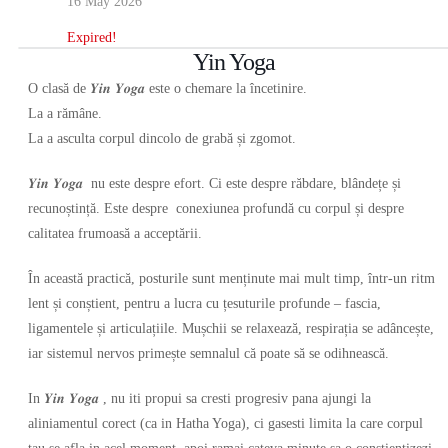
16 May 2026
Expired!
Yin Yoga
O clasă de 𝒀𝒊𝒏 𝒀𝒐𝒈𝒂 este o chemare la încetinire.
La a rămâne.
La a asculta corpul dincolo de grabă și zgomot.
𝒀𝒊𝒏 𝒀𝒐𝒈𝒂
nu este despre efort. Ci este despre răbdare, blândețe și
recunoștință. Este despre
conexiunea profundă cu corpul și despre
calitatea frumoasă a acceptării.
În această practică, posturile sunt menținute mai mult timp, într-un ritm
lent și conștient, pentru a lucra cu țesuturile profunde – fascia,
ligamentele și articulațiile. Mușchii se relaxează, respirația se adâncește,
iar sistemul nervos primește semnalul că poate să se odihnească.
In 𝒀𝒊𝒏 𝒀𝒐𝒈𝒂 , nu iti propui sa cresti progresiv pana ajungi la
aliniamentul corect (ca in Hatha Yoga), ci gasesti limita la care corpul