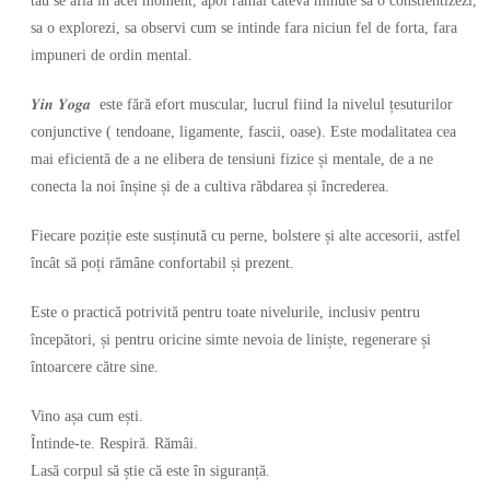
tau se afla in acel moment, apoi ramai cateva minute sa o constientizezi,
sa o explorezi, sa observi cum se intinde fara niciun fel de forta, fara
impuneri de ordin mental.
𝒀𝒊𝒏 𝒀𝒐𝒈𝒂
este fără efort muscular, lucrul fiind la nivelul țesuturilor
conjunctive ( tendoane, ligamente, fascii, oase). Este modalitatea cea
mai eficientă de a ne elibera de tensiuni fizice și mentale, de a ne
conecta la noi înșine și de a cultiva răbdarea și încrederea.
Fiecare poziție este susținută cu perne, bolstere și alte accesorii, astfel
încât să poți rămâne confortabil și prezent.
Este o practică potrivită pentru toate nivelurile, inclusiv pentru
începători, și pentru oricine simte nevoia de liniște, regenerare și
întoarcere către sine.
Vino așa cum ești.
Întinde-te. Respiră. Rămâi.
Lasă corpul să știe că este în siguranță.