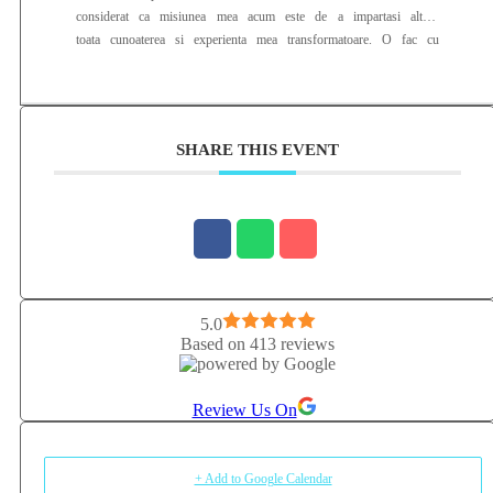
considerat ca misiunea mea acum este de a impartasi altora
toata cunoaterea si experienta mea transformatoare. O fac cu
pasiune, blandete, iubire si recunostinta de mai bine de 8 ani.
SHARE THIS EVENT
5.0
Based on 413 reviews
Review Us On
+ Add to Google Calendar