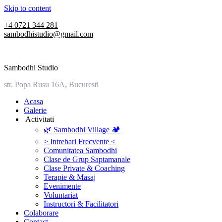
Skip to content
+4 0721 344 281
sambodhistudio@gmail.com
Sambodhi Studio
str. Popa Rusu 16A, Bucuresti
‎Acasa
Galerie
‎ ‎Activitati‎
🌿 Sambodhi Village 🏕️
> Intrebari Frecvente <
Comunitatea Sambodhi
Clase de Grup Saptamanale
Clase Private & Coaching
Terapie & Masaj
‎Evenimente
Voluntariat
‏‏‎Instructori & Facilitatori
Colaborare
Contact