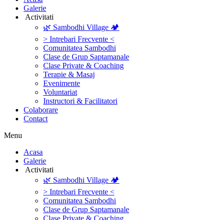
Galerie
‎ ‎Activitati‎
🌿 Sambodhi Village 🏕️
> Intrebari Frecvente <
Comunitatea Sambodhi
Clase de Grup Saptamanale
Clase Private & Coaching
Terapie & Masaj
‎Evenimente
Voluntariat
‏‏‎Instructori & Facilitatori
Colaborare
Contact
Menu
‎Acasa
Galerie
‎ ‎Activitati‎
🌿 Sambodhi Village 🏕️
> Intrebari Frecvente <
Comunitatea Sambodhi
Clase de Grup Saptamanale
Clase Private & Coaching