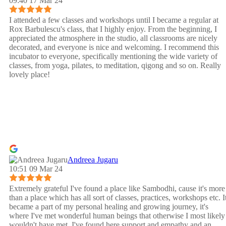
09:40 17 Mar 24
I attended a few classes and workshops until I became a regular at
Rox Barbulescu's class, that I highly enjoy. From the beginning, I
appreciated the atmosphere in the studio, all classrooms are nicely
decorated, and everyone is nice and welcoming. I recommend this
incubator to everyone, specifically mentioning the wide variety of
classes, from yoga, pilates, to meditation, qigong and so on. Really
lovely place!
Andreea Jugaru
10:51 09 Mar 24
Extremely grateful I've found a place like Sambodhi, cause it's more
than a place which has all sort of classes, practices, workshops etc. I
became a part of my personal healing and growing journey, it's
where I've met wonderful human beings that otherwise I most likely
wouldn't have met. I've found here support and empathy and an