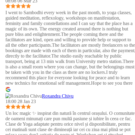
08:08 06 Mar 23
I went to Sambodhi every week in the past month, to yoga classes,
guided meditation, reflexology, workshops on manifestation,
feminity and family constellations and I can say that the place has a
magic of its own. The energy created around there is nothing but
pure bliss and enlightenment.The people coming there and the
facilitators are kind, open and willing to provide help or support to
all the other participants.The facilitators are mostly freelancers so the
bookings are made with each of them in particular, also the payment
directly to the facilitator.The studio easily reachable by public
transport, being at 13 min walk from University metro station.There
is also a small room where you can change, but the belongings must
be taken with you in the class as there are no lockers.I truly
recommend this place for everyone looking for peace and to learn
new technics for emotional self management.Hope to see you there
:)
Roxandra Chivu
18:00 28 Jan 23
Un loc magic ✨ inspirat din natură în centrul orașului. O comunitate
de oameni minunați care pun multă pasiune și iubire în ceea ce fac.
Clase de Yoga adaptate pentru orice nivel și disponibilitate, pentru
cei matinali sunt clase de dimineață iar cei cu ziua mai plină se pot
relaxa seara după agitația de peste zi. Workshop-uri și ritualuri,