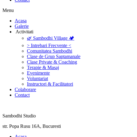
Menu
‎Acasa
Galerie
‎ ‎Activitati‎
🌿 Sambodhi Village 🏕️
> Intrebari Frecvente <
Comunitatea Sambodhi
Clase de Grup Saptamanale
Clase Private & Coaching
Terapie & Masaj
‎Evenimente
Voluntariat
‏‏‎Instructori & Facilitatori
Colaborare
Contact
Sambodhi Studio
str. Popa Rusu 16A, Bucuresti
‎Acasa