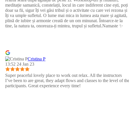
meditație samanică, constelații, locul in care indiferent cine ești, poți
doar sa fii, sigur îți vei găsi tribul și o activitate cu care vei rezona și
îți va umple sufletul. O lume mai mica in lumea asta mare și agitată,
plină de iubire și armonie creată de un om minunat. Întoarce-te la
tine, la natura ta, onoreaza-ți mintea, trupul și sufletul.Namaste ✨
Cristina P
13:52 24 Jan 23
Super peaceful lovely place to work out relax. All the instructors
I’ve been to are great, they adapt flows and classes to the level of th
participants. Great experience every time!