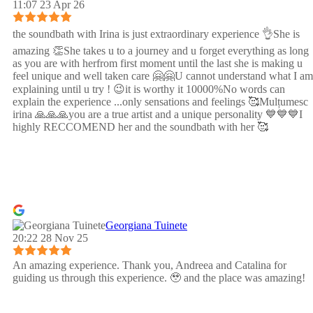
11:07 23 Apr 26
the soundbath with Irina is just extraordinary experience 👌She is
amazing 👏She takes u to a journey and u forget everything as long
as you are with herfrom first moment until the last she is making u
feel unique and well taken care 🤗🤗U cannot understand what I am
explaining until u try ! 😉it is worthy it 10000%No words can
explain the experience ...only sensations and feelings 🥰Mulțumesc
irina 🙏🙏🙏you are a true artist and a unique personality 💙💙💙I
highly RECCOMEND her and the soundbath with her 🥰
Georgiana Tuinete
20:22 28 Nov 25
An amazing experience. Thank you, Andreea and Catalina for
guiding us through this experience. 🥹 and the place was amazing!