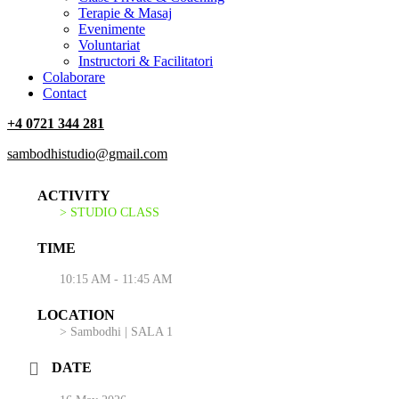
Terapie & Masaj
‎Evenimente
Voluntariat
‏‏‎Instructori & Facilitatori
Colaborare
Contact
+4 0721 344 281
sambodhistudio@gmail.com
ACTIVITY
> STUDIO CLASS
TIME
10:15 AM - 11:45 AM
LOCATION
> Sambodhi | SALA 1
DATE