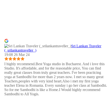
Sri Lankan Traveler
(_srilankantraveller_)
19:08 26 Mar 24
I highly recommend.Best Yoga studio in Bucharest. And i love this
Studio. It's affordable, and for the reasonable price, You can find
really great classes from truly great teachers. I've been practicing
yoga at Sambodhi for more than 2 years now. I met so many great
Teachers,peoples with very kind heart.Also i met my first yoga
teacher Elena in Romania. Every sunday i go her class at Sambodhi.
So for me Sambodhi is like a Home.I Would highly recommend
Sambodhi to All Yogis.