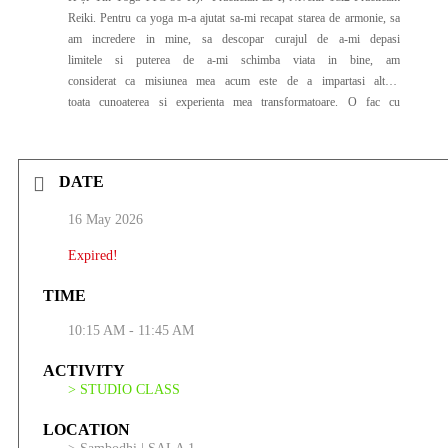
Reiki. Pentru ca yoga m-a ajutat sa-mi recapat starea de armonie, sa
am incredere in mine, sa descopar curajul de a-mi depasi
limitele si puterea de a-mi schimba viata in bine, am
considerat ca misiunea mea acum este de a impartasi altora
toata cunoaterea si experienta mea transformatoare. O fac cu
pasiune, blandete, iubire si recunostinta de mai bine de 8 ani.
DATE
16 May 2026
Expired!
TIME
10:15 AM - 11:45 AM
ACTIVITY
> STUDIO CLASS
LOCATION