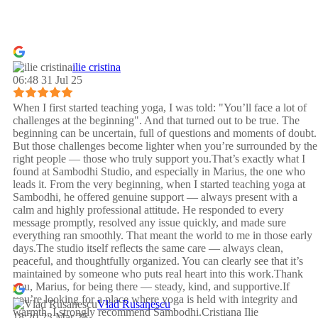
ilie cristina
06:48 31 Jul 25
When I first started teaching yoga, I was told: "You’ll face a lot of
challenges at the beginning". And that turned out to be true. The
beginning can be uncertain, full of questions and moments of doubt.
But those challenges become lighter when you’re surrounded by the
right people — those who truly support you.That’s exactly what I
found at Sambodhi Studio, and especially in Marius, the one who
leads it. From the very beginning, when I started teaching yoga at
Sambodhi, he offered genuine support — always present with a
calm and highly professional attitude. He responded to every
message promptly, resolved any issue quickly, and made sure
everything ran smoothly. That meant the world to me in those early
days.The studio itself reflects the same care — always clean,
peaceful, and thoughtfully organized. You can clearly see that it’s
maintained by someone who puts real heart into this work.Thank
you, Marius, for being there — steady, kind, and supportive.If
you’re looking for a place where yoga is held with integrity and
Vlad Rusanescu
warmth, I strongly recommend Sambodhi.Cristiana Ilie
18:20 23 Mar 25