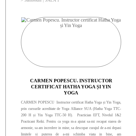
> Sambodhi | SALA 1
CARMEN POPESCU. INSTRUCTOR
CERTIFICAT HATHA YOGA ȘI YIN
YOGA
CARMEN POPESCU Instructor certificat Hatha Yoga și Yin Yoga,
prin cursurile acreditate de Yoga Alliance SUA (Hatha Yoga TTC-
200 H și Yin Yoga TTC-50 H). Practician EFT, Nivelul 1&2
Practicant Reiki. Pentru ca yoga m-a ajutat sa-mi recapat starea de
armonie, sa am incredere in mine, sa descopar curajul de a-mi depasi
limitele si puterea de a-mi schimba viata in bine, am