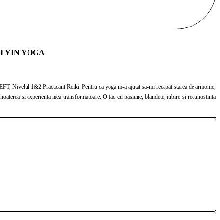
I YIN YOGA
Nivelul 1&2 Practicant Reiki. Pentru ca yoga m-a ajutat sa-mi recapat starea de armonie,
noaterea si experienta mea transformatoare. O fac cu pasiune, blandete, iubire si recunostinta