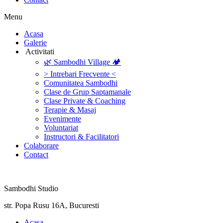
Menu
‎Acasa
Galerie
‎ ‎Activitati‎
🌿 Sambodhi Village 🏕️
> Intrebari Frecvente <
Comunitatea Sambodhi
Clase de Grup Saptamanale
Clase Private & Coaching
Terapie & Masaj
‎Evenimente
Voluntariat
‏‏‎Instructori & Facilitatori
Colaborare
Contact
Sambodhi Studio
str. Popa Rusu 16A, Bucuresti
‎Acasa