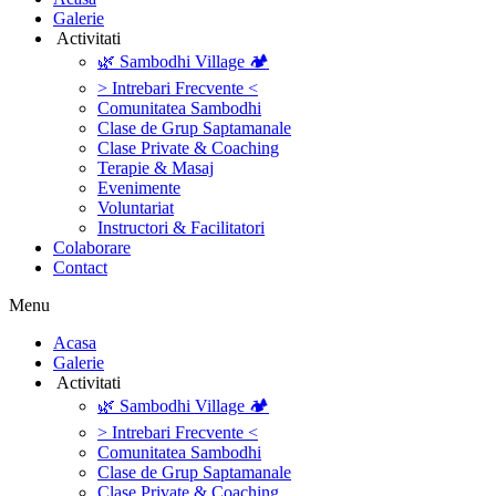
Galerie
‎ ‎Activitati‎
🌿 Sambodhi Village 🏕️
> Intrebari Frecvente <
Comunitatea Sambodhi
Clase de Grup Saptamanale
Clase Private & Coaching
Terapie & Masaj
‎Evenimente
Voluntariat
‏‏‎Instructori & Facilitatori
Colaborare
Contact
Menu
‎Acasa
Galerie
‎ ‎Activitati‎
🌿 Sambodhi Village 🏕️
> Intrebari Frecvente <
Comunitatea Sambodhi
Clase de Grup Saptamanale
Clase Private & Coaching