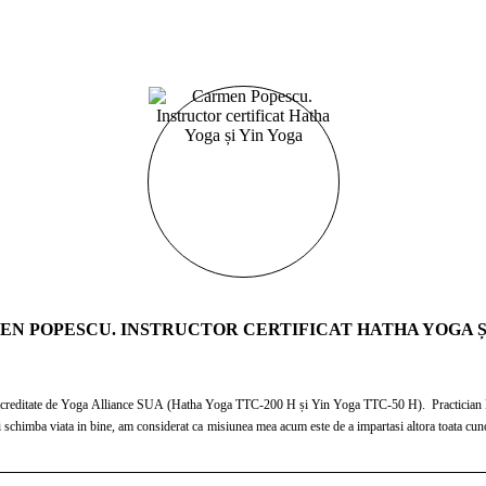
N POPESCU. INSTRUCTOR CERTIFICAT HATHA YOGA Ș
editate de Yoga Alliance SUA (Hatha Yoga TTC-200 H și Yin Yoga TTC-50 H). Practician EFT, 
i schimba viata in bine, am considerat ca misiunea mea acum este de a impartasi altora toata cuno