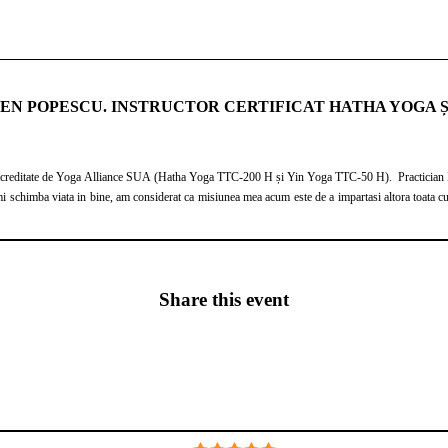
N POPESCU. INSTRUCTOR CERTIFICAT HATHA YOGA Ș
editate de Yoga Alliance SUA (Hatha Yoga TTC-200 H și Yin Yoga TTC-50 H). Practician EFT, 
mi schimba viata in bine, am considerat ca misiunea mea acum este de a impartasi altora toata cu
Share this event