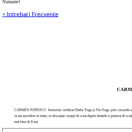
Namaste!
> Intrebari Frecvente
CARME
CARMEN POPESCU Instructor certificat Hatha Yoga și Yin Yoga, prin cursurile acr
sa am incredere in mine, sa descopar curajul de a-mi depasi limitele si puterea de a-m
mai bine de 8 ani.