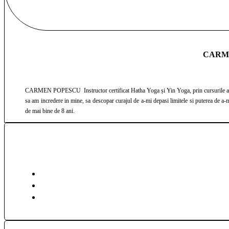
CARME
CARMEN POPESCU Instructor certificat Hatha Yoga și Yin Yoga, prin cursurile acr
sa am incredere in mine, sa descopar curajul de a-mi depasi limitele si puterea de a-
de mai bine de 8 ani.