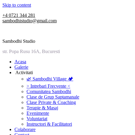
Skip to content
+4 0721 344 281
sambodhistudio@gmail.com
Sambodhi Studio
str. Popa Rusu 16A, Bucuresti
‎Acasa
Galerie
‎ ‎Activitati‎
🌿 Sambodhi Village 🏕️
> Intrebari Frecvente <
Comunitatea Sambodhi
Clase de Grup Saptamanale
Clase Private & Coaching
Terapie & Masaj
‎Evenimente
Voluntariat
‏‏‎Instructori & Facilitatori
Colaborare
Contact