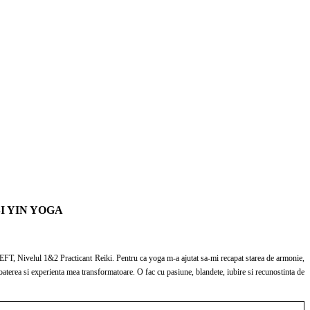
I YIN YOGA
Nivelul 1&2 Practicant Reiki. Pentru ca yoga m-a ajutat sa-mi recapat starea de armonie,
aterea si experienta mea transformatoare. O fac cu pasiune, blandete, iubire si recunostinta de