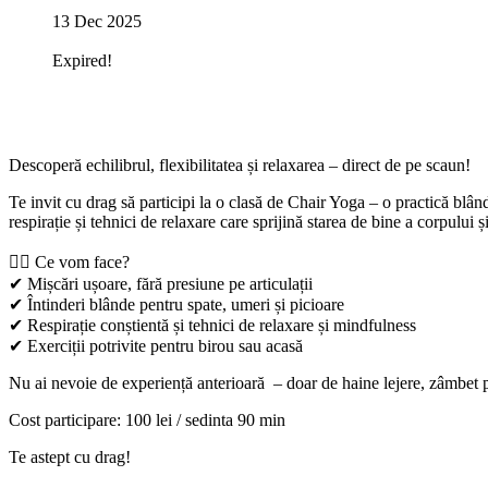
13 Dec 2025
Expired!
Descoperă echilibrul, flexibilitatea și relaxarea – direct de pe scaun!
Te invit cu drag să participi la o clasă de
Chair Yoga
– o practică blând
respirație și tehnici de relaxare care sprijină starea de bine a corpului și
🧘‍♀️
Ce vom face?
✔ Mișcări ușoare, fără presiune pe articulații
✔ Întinderi blânde pentru spate, umeri și picioare
✔ Respirație conștientă și tehnici de relaxare și mindfulness
✔ Exerciții potrivite pentru birou sau acasă
Nu ai nevoie de experiență anterioară
– doar de haine lejere, zâmbet p
Cost participare: 100 lei / sedinta 90 min
Te astept cu drag!