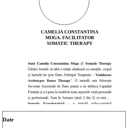
CAMELIA CONSTANTINA
MOGA. FACILITATOR
SOMATIC THERAPY
𝐒𝐮𝐧𝐭 𝐂𝐚𝐦𝐞𝐥𝐢𝐚 𝐂𝐨𝐧𝐬𝐭𝐚𝐧𝐭𝐢𝐧𝐚 𝐌𝐨𝐠𝐚 @ 𝐒𝐨𝐦𝐚𝐭𝐢𝐜 𝐓𝐡𝐞𝐫𝐚𝐩𝐲
Ghidez femeile să aibă o relație sănătoasă cu emoțiile, corpul
și harurile lor prin Dans Arhetipal Terapeutic - ‘𝐆𝐨𝐝𝐝𝐞𝐬𝐬𝐞𝐬
𝐀𝐫𝐜𝐡𝐞𝐭𝐲𝐩𝐞𝐬 𝐃𝐚𝐧𝐜𝐞 𝐓𝐡𝐞𝐫𝐚𝐩𝐲’. O metodă care folosește
Secvențe Ancestrale de Dans pentru a ne debloca Capitalul
Feminin și a-l pune la treabă în toate aspectele vieții personale
și profesionale. Sunt în formare (anul 2 din 3) ca terapeut
𝐒𝐨𝐦𝐚𝐭𝐢𝐜 𝐄𝐱𝐩𝐞𝐫𝐢𝐞𝐧𝐜𝐢𝐧𝐠® - o metodă psiho-somatică
dezvoltată de Dr. Peter Levine pentru identificarea şi
vindecarea traumelor fizice şi emoționale. Am explorat și
Date
aprofundat, mai bine de 15 ani, diverse metode de terapie
somatică, dezvoltare personală și spirituală. Cu traineri locali