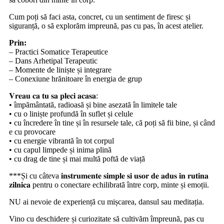
Cum poți să faci asta, concret, cu un sentiment de firesc și
siguranță, o să explorăm impreună, pas cu pas, în acest atelier.
Prin:
– Practici Somatice Terapeutice
– Dans Arhetipal Terapeutic
– Momente de liniște și integrare
– Conexiune hrănitoare în energia de grup
𝐕𝐫𝐞𝐚𝐮 𝐜𝐚 𝐭𝐮 𝐬𝐚 𝐩𝐥𝐞𝐜𝐢 𝐚𝐜𝐚𝐬𝐚:
• împământată, radioasă și bine asezată în limitele tale
• cu o liniște profundă în suflet și celule
• cu încredere în tine și în resursele tale, că poți să fii bine, și când
e cu provocare
• cu energie vibrantă în tot corpul
• cu capul limpede și inima plină
• cu drag de tine și mai multă poftă de viață
***Și cu câteva 𝐢𝐧𝐬𝐭𝐫𝐮𝐦𝐞𝐧𝐭𝐞 𝐬𝐢𝐦𝐩𝐥𝐞 𝐬𝐢 𝐮𝐬𝐨𝐫 𝐝𝐞 𝐚𝐝𝐮𝐬 𝐢𝐧 𝐫𝐮𝐭𝐢𝐧𝐚
𝐳𝐢𝐥𝐧𝐢𝐜𝐚 pentru o conectare echilibrată între corp, minte și emoții.
NU ai nevoie de experiență cu mișcarea, dansul sau meditația.
Vino cu deschidere și curiozitate să cultivăm împreună, pas cu