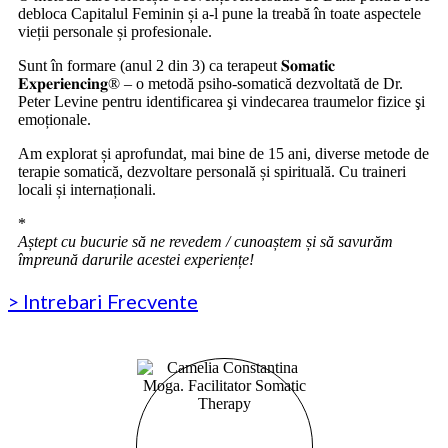
debloca Capitalul Feminin și a-l pune la treabă în toate aspectele
vieții personale și profesionale.
Sunt în formare (anul 2 din 3) ca terapeut 𝐒𝐨𝐦𝐚𝐭𝐢𝐜
𝐄𝐱𝐩𝐞𝐫𝐢𝐞𝐧𝐜𝐢𝐧𝐠® – o metodă psiho-somatică dezvoltată de Dr.
Peter Levine pentru identificarea şi vindecarea traumelor fizice şi
emoționale.
Am explorat și aprofundat, mai bine de 15 ani, diverse metode de
terapie somatică, dezvoltare personală și spirituală. Cu traineri
locali și internaționali.
*
Aștept cu bucurie să ne revedem / cunoaștem și să savurăm
împreună darurile acestei experiențe!
> Intrebari Frecvente