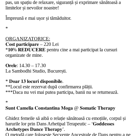
pas, un spațiu de relaxare, siguranță și exprimare sănătoasă a
limitelor și nevoilor noastre!
Împreună e mai ușor și tămăduitor.
*
ORGANIZATORICE:
𝐂𝐨𝐬𝐭 𝐩𝐚𝐫𝐭𝐢𝐜𝐢𝐩𝐚𝐫𝐞 – 220 Lei
*𝟏𝟎% 𝐑𝐄𝐃𝐔𝐂𝐄𝐑𝐄 pentru cine a mai participat la cursuri
organizate de mine.
𝐎𝐫𝐞𝐥𝐞: 14.30 – 17.30
La Sambodhi Studio, București.
* 𝐃𝐨𝐚𝐫 𝟏𝟑 𝐥𝐨𝐜𝐮𝐫𝐢 𝐝𝐢𝐬𝐩𝐨𝐧𝐢𝐛𝐢𝐥𝐞.
**Locul este rezervat după confirmarea plății.
***Daca nu vei mai putea participa, banii nu se returnează.
*
𝐒𝐮𝐧𝐭 𝐂𝐚𝐦𝐞𝐥𝐢𝐚 𝐂𝐨𝐧𝐬𝐭𝐚𝐧𝐭𝐢𝐧𝐚 𝐌𝐨𝐠𝐚 @ 𝐒𝐨𝐦𝐚𝐭𝐢𝐜 𝐓𝐡𝐞𝐫𝐚𝐩𝐲
Ghidez femeile să aibă o relație sănătoasă cu emoțiile, corpul și
harurile lor prin Dans Arhetipal Terapeutic – ‘𝐆𝐨𝐝𝐝𝐞𝐬𝐬𝐞𝐬
𝐀𝐫𝐜𝐡𝐞𝐭𝐲𝐩𝐞𝐬 𝐃𝐚𝐧𝐜𝐞 𝐓𝐡𝐞𝐫𝐚𝐩𝐲’.
O metodă care folosește Secvențe Ancestrale de Dans pentru a ne