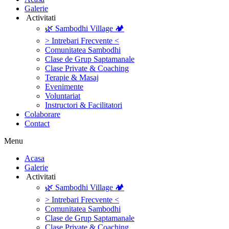
Galerie
‎ ‎Activitati‎
🌿 Sambodhi Village 🏕️
> Intrebari Frecvente <
Comunitatea Sambodhi
Clase de Grup Saptamanale
Clase Private & Coaching
Terapie & Masaj
‎Evenimente
Voluntariat
‏‏‎Instructori & Facilitatori
Colaborare
Contact
Menu
‎Acasa
Galerie
‎ ‎Activitati‎
🌿 Sambodhi Village 🏕️
> Intrebari Frecvente <
Comunitatea Sambodhi
Clase de Grup Saptamanale
Clase Private & Coaching