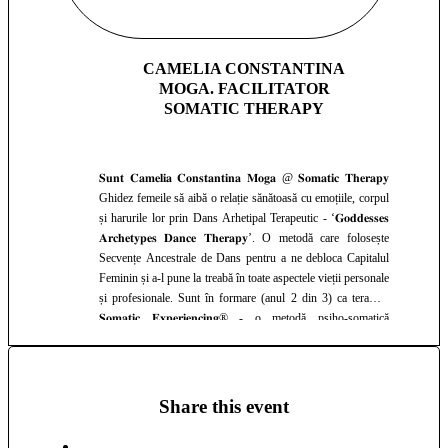
CAMELIA CONSTANTINA
MOGA. FACILITATOR
SOMATIC THERAPY
𝐒𝐮𝐧𝐭 𝐂𝐚𝐦𝐞𝐥𝐢𝐚 𝐂𝐨𝐧𝐬𝐭𝐚𝐧𝐭𝐢𝐧𝐚 𝐌𝐨𝐠𝐚 @ 𝐒𝐨𝐦𝐚𝐭𝐢𝐜 𝐓𝐡𝐞𝐫𝐚𝐩𝐲
Ghidez femeile să aibă o relație sănătoasă cu emoțiile, corpul
și harurile lor prin Dans Arhetipal Terapeutic - ‘𝐆𝐨𝐝𝐝𝐞𝐬𝐬𝐞𝐬
𝐀𝐫𝐜𝐡𝐞𝐭𝐲𝐩𝐞𝐬 𝐃𝐚𝐧𝐜𝐞 𝐓𝐡𝐞𝐫𝐚𝐩𝐲’. O metodă care folosește
Secvențe Ancestrale de Dans pentru a ne debloca Capitalul
Feminin și a-l pune la treabă în toate aspectele vieții personale
și profesionale. Sunt în formare (anul 2 din 3) ca terapeut
𝐒𝐨𝐦𝐚𝐭𝐢𝐜 𝐄𝐱𝐩𝐞𝐫𝐢𝐞𝐧𝐜𝐢𝐧𝐠® - o metodă psiho-somatică
dezvoltată de Dr. Peter Levine pentru identificarea şi
vindecarea traumelor fizice şi emoționale. Am explorat și
aprofundat, mai bine de 15 ani, diverse metode de terapie
somatică, dezvoltare personală și spirituală. Cu traineri locali
Share this event
și internaționali