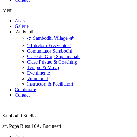
Menu
‎Acasa
Galerie
‎ ‎Activitati‎
🌿 Sambodhi Village 🏕️
> Intrebari Frecvente <
Comunitatea Sambodhi
Clase de Grup Saptamanale
Clase Private & Coaching
Terapie & Masaj
‎Evenimente
Voluntariat
‏‏‎Instructori & Facilitatori
Colaborare
Contact
Sambodhi Studio
str. Popa Rusu 16A, Bucuresti
‎Acasa