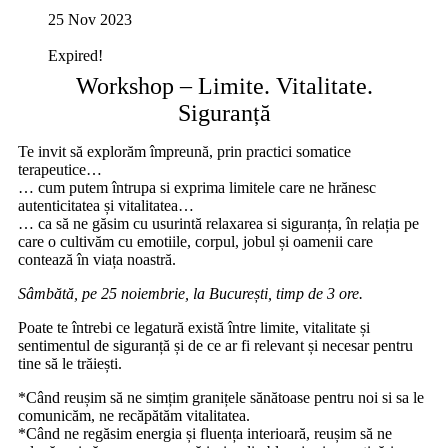
25 Nov 2023
Expired!
Workshop – Limite. Vitalitate.
Siguranță
Te invit să explorăm împreună, prin practici somatice
terapeutice…
… cum putem întrupa si exprima limitele care ne hrănesc
autenticitatea și vitalitatea…
… ca să ne găsim cu usurintă relaxarea si siguranța, în relația pe
care o cultivăm cu emotiile, corpul, jobul și oamenii care
contează în viața noastră.
Sâmbătă, pe 25 noiembrie, la București, timp de 3 ore.
Poate te întrebi ce legatură există între limite, vitalitate și
sentimentul de siguranță și de ce ar fi relevant și necesar pentru
tine să le trăiești.
*Când reușim să ne simțim granițele sănătoase pentru noi si sa le
comunicăm, ne recăpătăm vitalitatea.
*Când ne regăsim energia și fluența interioară, reușim să ne