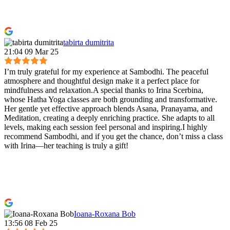
tabirta dumitrita
21:04 09 Mar 25
I’m truly grateful for my experience at Sambodhi. The peaceful
atmosphere and thoughtful design make it a perfect place for
mindfulness and relaxation.A special thanks to Irina Scerbina,
whose Hatha Yoga classes are both grounding and transformative.
Her gentle yet effective approach blends Asana, Pranayama, and
Meditation, creating a deeply enriching practice. She adapts to all
levels, making each session feel personal and inspiring.I highly
recommend Sambodhi, and if you get the chance, don’t miss a class
with Irina—her teaching is truly a gift!
Ioana-Roxana Bob
13:56 08 Feb 25