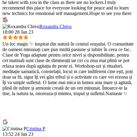
be taken with you in the class as there are no lockers.I truly
recommend this place for everyone looking for peace and to learn
new technics for emotional self management.Hope to see you there
:)
Roxandra Chivu
18:00 28 Jan 23
Un loc magic ✨ inspirat din natură în centrul orașului. O comunitate
de oameni minunați care pun multă pasiune și iubire în ceea ce fac.
Clase de Yoga adaptate pentru orice nivel și disponibilitate, pentru
cei matinali sunt clase de dimineață iar cei cu ziua mai plină se pot
relaxa seara după agitația de peste zi. Workshop-uri și ritualuri,
meditație samanică, constelații, locul in care indiferent cine ești, poți
doar sa fii, sigur îți vei găsi tribul și o activitate cu care vei rezona și
îți va umple sufletul. O lume mai mica in lumea asta mare și agitată,
plină de iubire și armonie creată de un om minunat. Întoarce-te la
tine, la natura ta, onoreaza-ți mintea, trupul și sufletul.Namaste ✨
Cristina P
13:52 24 Jan 23