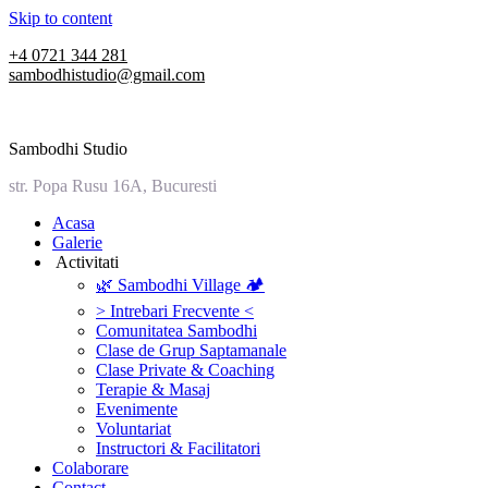
Skip to content
+4 0721 344 281
sambodhistudio@gmail.com
Sambodhi Studio
str. Popa Rusu 16A, Bucuresti
‎Acasa
Galerie
‎ ‎Activitati‎
🌿 Sambodhi Village 🏕️
> Intrebari Frecvente <
Comunitatea Sambodhi
Clase de Grup Saptamanale
Clase Private & Coaching
Terapie & Masaj
‎Evenimente
Voluntariat
‏‏‎Instructori & Facilitatori
Colaborare
Contact