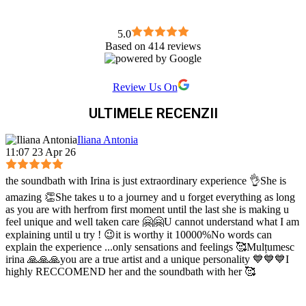
5.0
Based on 414 reviews
Review Us On
ULTIMELE RECENZII
Iliana Antonia
11:07 23 Apr 26
the soundbath with Irina is just extraordinary experience 👌She is
amazing 👏She takes u to a journey and u forget everything as long
as you are with herfrom first moment until the last she is making u
feel unique and well taken care 🤗🤗U cannot understand what I am
explaining until u try ! 😉it is worthy it 10000%No words can
explain the experience ...only sensations and feelings 🥰Mulțumesc
irina 🙏🙏🙏you are a true artist and a unique personality 💙💙💙I
highly RECCOMEND her and the soundbath with her 🥰