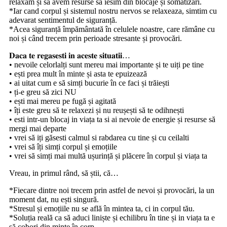
relaxăm și să avem resurse să iesim din blocaje și somatizări.
*Iar cand corpul și sistemul nostru nervos se relaxeaza, simtim cu
adevarat sentimentul de siguranță.
*Acea siguranță împământată în celulele noastre, care rămâne cu
noi și când trecem prin perioade stresante și provocări.
𝐃𝐚𝐜𝐚 𝐭𝐞 𝐫𝐞𝐠𝐚𝐬𝐞𝐬𝐭𝐢 𝐢𝐧 𝐚𝐜𝐞𝐬𝐭𝐞 𝐬𝐢𝐭𝐮𝐚𝐭𝐢𝐢…
• nevoile celorlalți sunt mereu mai importante și te uiți pe tine
• ești prea mult în minte și asta te epuizează
• ai uitat cum e să simți bucurie în ce faci și trăiești
• ți-e greu să zici NU
• ești mai mereu pe fugă și agitată
• îți este greu să te relaxezi și nu reușești să te odihnești
• esti intr-un blocaj in viața ta si ai nevoie de energie și resurse să
mergi mai departe
• vrei să iți găsesti calmul si rabdarea cu tine și cu ceilalti
• vrei să îți simți corpul și emoțiile
• vrei să simți mai multă ușurință și plăcere în corpul și viața ta
Vreau, in primul rând, să știi, că…
*Fiecare dintre noi trecem prin astfel de nevoi și provocări, la un
moment dat, nu ești singură.
*Stresul și emoțiile nu se află în mintea ta, ci in corpul tău.
*Soluția reală ca să aduci liniște și echilibru în tine și in viața ta e
să cobori din minte în corp.