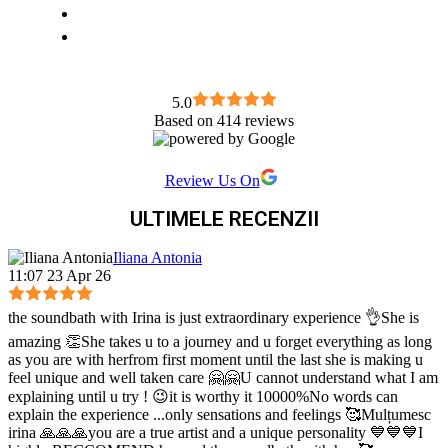
5.0
Based on 414 reviews
Review Us On
ULTIMELE RECENZII
Iliana Antonia
11:07 23 Apr 26
the soundbath with Irina is just extraordinary experience 👌She is
amazing 👏She takes u to a journey and u forget everything as long
as you are with herfrom first moment until the last she is making u
feel unique and well taken care 🤗🤗U cannot understand what I am
explaining until u try ! 😉it is worthy it 10000%No words can
explain the experience ...only sensations and feelings 🥰Mulțumesc
irina 🙏🙏🙏you are a true artist and a unique personality 💙💙💙I