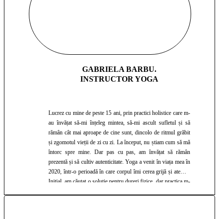
prezenți, reali și bine cu noi.
GABRIELA BARBU.
INSTRUCTOR YOGA
Lucrez cu mine de peste 15 ani, prin practici holistice care m-
au învățat să-mi înțeleg mintea, să-mi ascult sufletul și să
rămân cât mai aproape de cine sunt, dincolo de ritmul grăbit
și zgomotul vieții de zi cu zi. La început, nu știam cum să mă
întorc spre mine. Dar pas cu pas, am învățat să rămân
prezentă și să cultiv autenticitate. Yoga a venit în viața mea în
2020, într-o perioadă în care corpul îmi cerea grijă și atenție.
Inițial, am căutat o soluție pentru dureri fizice, dar practica m-
a dus mult mai departe: spre un spațiu profund de
reconectare, prezență și ascultare. Am început cu stiluri
blânde – Yin și Slow Vinyasa – și, treptat, m-am apropiat și