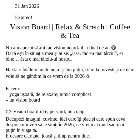
31 Jan 2026
Expired!
Vision Board | Relax & Stretch | Coffee
& Tea
Nu am apucat să-mi fac vision board-ul la final de an 😅
Dacă ești în situația mea și ai zis „lasă, fac eu mai târziu”, ei
bine… ăsta e mai târziu-ul nostru.
Hai la o întâlnire unde ne mișcăm puțin, stăm la povești și ne dăm
voie să ne gândim la ce vrem de la 2026 ☕
Facem:
– yoga ușoară, de relaxare, nimic complicat
– un vision board
👉 Vision board-ul e, pe scurt, un colaj.
Decupezi imagini, cuvinte, idei care îți plac și care spun ceva
despre cum vrei să te simți în 2026, ce vrei mai mult sau mai
puțin în viața ta.
E despre claritate, joacă și timp pentru tine.