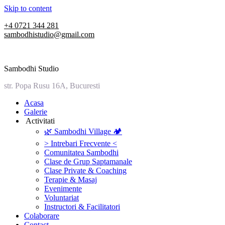
Skip to content
+4 0721 344 281
sambodhistudio@gmail.com
Sambodhi Studio
str. Popa Rusu 16A, Bucuresti
‎Acasa
Galerie
‎ ‎Activitati‎
🌿 Sambodhi Village 🏕️
> Intrebari Frecvente <
Comunitatea Sambodhi
Clase de Grup Saptamanale
Clase Private & Coaching
Terapie & Masaj
‎Evenimente
Voluntariat
‏‏‎Instructori & Facilitatori
Colaborare
Contact