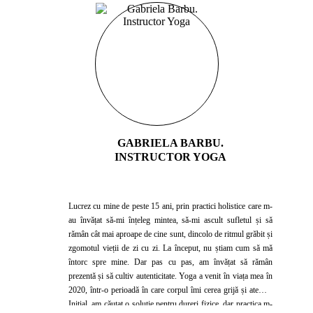
GABRIELA BARBU.
INSTRUCTOR YOGA
Lucrez cu mine de peste 15 ani, prin practici holistice care m-
au învățat să-mi înțeleg mintea, să-mi ascult sufletul și să
rămân cât mai aproape de cine sunt, dincolo de ritmul grăbit și
zgomotul vieții de zi cu zi. La început, nu știam cum să mă
întorc spre mine. Dar pas cu pas, am învățat să rămân
prezentă și să cultiv autenticitate. Yoga a venit în viața mea în
2020, într-o perioadă în care corpul îmi cerea grijă și atenție.
Inițial, am căutat o soluție pentru dureri fizice, dar practica m-