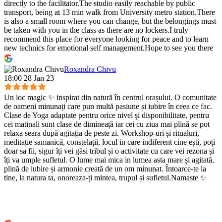
directly to the facilitator.The studio easily reachable by public
transport, being at 13 min walk from University metro station.There
is also a small room where you can change, but the belongings must
be taken with you in the class as there are no lockers.I truly
recommend this place for everyone looking for peace and to learn
new technics for emotional self management.Hope to see you there
:)
Roxandra Chivu
18:00 28 Jan 23
Un loc magic ✨ inspirat din natură în centrul orașului. O comunitate
de oameni minunați care pun multă pasiune și iubire în ceea ce fac.
Clase de Yoga adaptate pentru orice nivel și disponibilitate, pentru
cei matinali sunt clase de dimineață iar cei cu ziua mai plină se pot
relaxa seara după agitația de peste zi. Workshop-uri și ritualuri,
meditație samanică, constelații, locul in care indiferent cine ești, poți
doar sa fii, sigur îți vei găsi tribul și o activitate cu care vei rezona și
îți va umple sufletul. O lume mai mica in lumea asta mare și agitată,
plină de iubire și armonie creată de un om minunat. Întoarce-te la
tine, la natura ta, onoreaza-ți mintea, trupul și sufletul.Namaste ✨