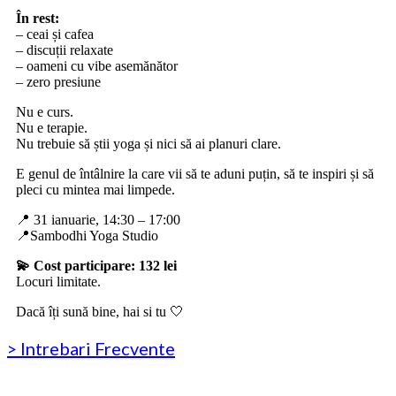
În rest:
– ceai și cafea
– discuții relaxate
– oameni cu vibe asemănător
– zero presiune
Nu e curs.
Nu e terapie.
Nu trebuie să știi yoga și nici să ai planuri clare.
E genul de întâlnire la care vii să te aduni puțin, să te inspiri și să
pleci cu mintea mai limpede.
📍 31 ianuarie, 14:30 – 17:00
📍Sambodhi Yoga Studio
💫 Cost participare: 132 lei
Locuri limitate.
Dacă îți sună bine, hai si tu 🤍
> Intrebari Frecvente