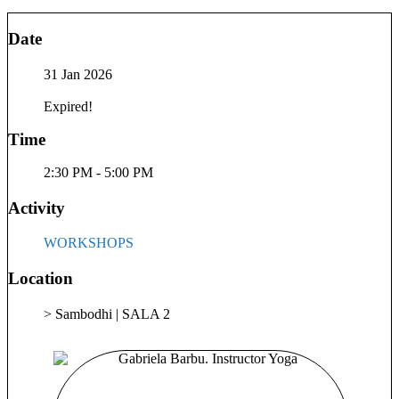
a dus mult mai departe: spre un spațiu profund de reconectare,
prezență și ascultare. Am început cu stiluri blânde – Yin și
Date
Slow Vinyasa – și, treptat, m-am apropiat și de practici mai
dinamice, cum ar fi Ashtanga. Yoga a devenit o ancoră, o
31 Jan 2026
punte de echilibru între minte, trup și suflet. Experiența
profesională în coordonarea echipelor și proiectelor mă ajută
Expired!
să înțeleg oamenii în contexte reale – în presiune, în deadline-
uri, în oboseală. În plus, rolurile de mamă și soție îmi aduc o
Time
înțelegere profundă a provocărilor emoționale, a epuizării
tăcute și a nevoii de a ne regăsi pe noi, dincolo de toate
2:30 PM - 5:00 PM
rolurile pe care le împlinim. Știu cum arată zilele pline, cu
responsabilități, emoții și presiuni – și cât de valoros e să ai
Activity
un spațiu unde să respiri, să te aduni și să revii la tine. În tot
ceea ce ofer – workshopuri, clase sau sesiuni individuale –
WORKSHOPS
aduc această perspectivă integrativă: că fiecare dintre noi are
în interior o sursă profundă de claritate, forță, blândețe și
Location
frumusețe. Eu nu vin cu soluții, ci creez spații sigure, în care
aceste calități pot fi redescoperite și ancorate în viața de zi cu
> Sambodhi | SALA 2
zi. Cred că fiecare provocare are o soluție, iar primul pas este
acceptarea. Că orice bine făcut din inimă se întoarce înzecit. Și
că, dacă ne ascultăm sincer, răspunsurile sunt deja în noi.
Putem învăța să trăim în echilibru, în bucurie, cu sens – fără
să ne pierdem în tot ceea ce avem de făcut, ci rămânând