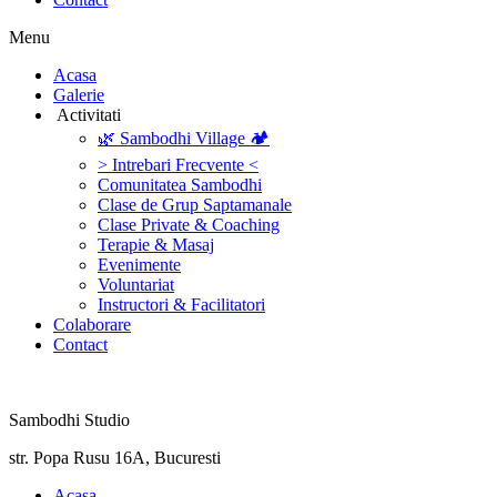
Menu
‎Acasa
Galerie
‎ ‎Activitati‎
🌿 Sambodhi Village 🏕️
> Intrebari Frecvente <
Comunitatea Sambodhi
Clase de Grup Saptamanale
Clase Private & Coaching
Terapie & Masaj
‎Evenimente
Voluntariat
‏‏‎Instructori & Facilitatori
Colaborare
Contact
Sambodhi Studio
str. Popa Rusu 16A, Bucuresti
‎Acasa