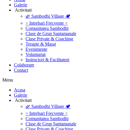
Galerie
‎ ‎Activitati‎
🌿 Sambodhi Village 🏕️
> Intrebari Frecvente <
Comunitatea Sambodhi
Clase de Grup Saptamanale
Clase Private & Coaching
Terapie & Masaj
‎Evenimente
Voluntariat
‏‏‎Instructori & Facilitatori
Colaborare
Contact
Menu
‎Acasa
Galerie
‎ ‎Activitati‎
🌿 Sambodhi Village 🏕️
> Intrebari Frecvente <
Comunitatea Sambodhi
Clase de Grup Saptamanale
Clase Private & Coaching