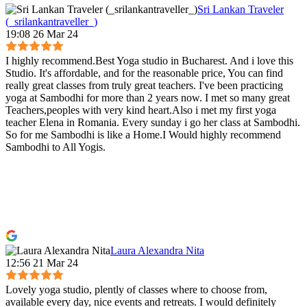
Sri Lankan Traveler
(_srilankantraveller_)
19:08 26 Mar 24
I highly recommend.Best Yoga studio in Bucharest. And i love this
Studio. It's affordable, and for the reasonable price, You can find
really great classes from truly great teachers. I've been practicing
yoga at Sambodhi for more than 2 years now. I met so many great
Teachers,peoples with very kind heart.Also i met my first yoga
teacher Elena in Romania. Every sunday i go her class at Sambodhi.
So for me Sambodhi is like a Home.I Would highly recommend
Sambodhi to All Yogis.
Laura Alexandra Nita
12:56 21 Mar 24
Lovely yoga studio, plently of classes where to choose from,
available every day, nice events and retreats. I would definitely