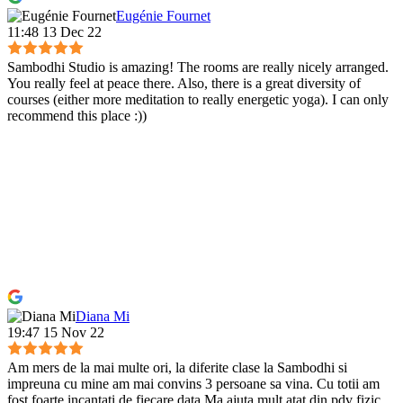
Eugénie Fournet
11:48 13 Dec 22
Sambodhi Studio is amazing! The rooms are really nicely arranged.
You really feel at peace there. Also, there is a great diversity of
courses (either more meditation to really energetic yoga). I can only
recommend this place :))
Diana Mi
19:47 15 Nov 22
Am mers de la mai multe ori, la diferite clase la Sambodhi si
impreuna cu mine am mai convins 3 persoane sa vina. Cu totii am
fost foarte incantati de fiecare data.Ma ajuta mult atat din pdv fizic,