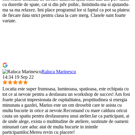
cu durerile de spate, cat si din pdv psihic, linistindu-ma si ajutandu-
ma sa ma relaxez. Imi place programul lor si faptul ca pot sa platesc
de fiecare data strict pentru clasa la care merg. Clasele sunt foarte
variate.
Raluca Marinescu
14:34 19 Sep 22
Locatia este super frumoasa, luminoasa, spatioasa, este echipata cu
tot ce ai nevoie pentru a desfasura un workshop de succes! Am fost
foarte placut impresionata de ospitalitatea, proptitudinea si energia
minunata a gazdei, Marius este un om deosebit care te asista cu
multa bucurie in orice ai nevoie.Recomand cu mare caldura oricui
cauta un spatiu pentru desfasurarea unui atelier.Iar ca participant, ai
de unde alege, exista o multitudine de ateliere, sustinute de oameni
minunati care aduc atat de multa bucurie in inimile
participantilor.Mereu revin cu placere!