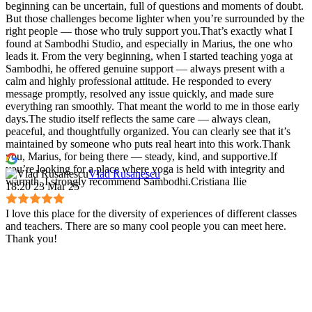
beginning can be uncertain, full of questions and moments of doubt.
But those challenges become lighter when you’re surrounded by the
right people — those who truly support you.That’s exactly what I
found at Sambodhi Studio, and especially in Marius, the one who
leads it. From the very beginning, when I started teaching yoga at
Sambodhi, he offered genuine support — always present with a
calm and highly professional attitude. He responded to every
message promptly, resolved any issue quickly, and made sure
everything ran smoothly. That meant the world to me in those early
days.The studio itself reflects the same care — always clean,
peaceful, and thoughtfully organized. You can clearly see that it’s
maintained by someone who puts real heart into this work.Thank
you, Marius, for being there — steady, kind, and supportive.If
you’re looking for a place where yoga is held with integrity and
Vlad Rusanescu
warmth, I strongly recommend Sambodhi.Cristiana Ilie
18:20 23 Mar 25
I love this place for the diversity of experiences of different classes
and teachers. There are so many cool people you can meet here.
Thank you!