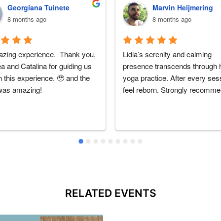
Georgiana Tuinete
Marvin Heijmering
8 months ago
8 months ago
zing experience.  Thank you, 
Lidia’s serenity and calming 
 and Catalina for guiding us 
presence transcends through h
 this experience. 🥹 and the 
yoga practice. After every sess
was amazing!
feel reborn. Strongly recomm
RELATED EVENTS