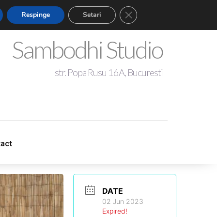
Close GDPR Cookie Banner
Respinge
Setari
Sambodhi Studio
str. Popa Rusu 16A, Bucuresti
+4 0721 344 281
act
act
sambodhistudio@gmail.com
DATE
02 Jun 2023
Expired!