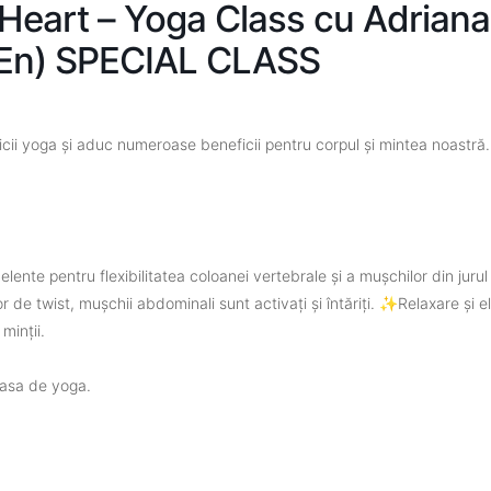
 Heart – Yoga Class cu Adriana
/En) SPECIAL CLASS
icii yoga și aduc numeroase beneficii pentru corpul și mintea noastră.
lente pentru flexibilitatea coloanei vertebrale și a mușchilor din jurul
de twist, mușchii abdominali sunt activați și întăriți. ✨Relaxare și eli
minții.
clasa de yoga.