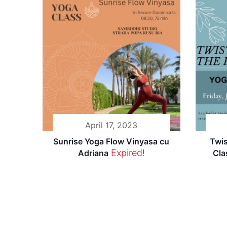
soundbath with her 🥰
April 17, 2023
Sunrise Yoga Flow Vinyasa cu
Twis
Expired!
Adriana
Cla