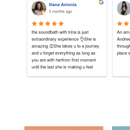
Iliana Antonia
3 months ago
the soundbath with Irina is just 
An ama
extraordinary experience 👌She is 
Andreea
amazing 👏She takes u to a journey 
through
and u forget everything as long as 
place 
you are with herfrom first moment 
until the last she is making u feel 
unique and well taken care 🤗🤗U 
cannot understand what I am 
explaining until u try ! 😉it is worthy it 
10000%No words can explain the 
experience ...only sensations and 
feelings 🥰Mulțumesc irina 🙏🙏🙏
you are a true artist and a unique 
personality 💙💙💙I highly 
RECCOMEND her and the 