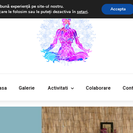
bună experiență pe site-ul nostru.
Accepta
care le folosim sau le puteți dezactiva în
setari
.
‎Acasa
Galerie
‎ ‎Activitati‎
Colaborare
Cont
asa
Galerie
‎ ‎Activitati‎
Colaborare
Cont