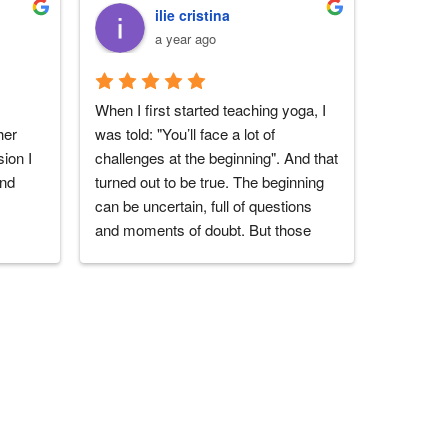
ilie cristina
a year ago
When I first started teaching yoga, I 
I love thi
er 
was told: "You’ll face a lot of 
experienc
ion I 
challenges at the beginning". And that 
teachers
end
turned out to be true. The beginning 
people y
can be uncertain, full of questions 
you!
and moments of doubt. But those 
challenges become lighter when 
you’re surrounded by the right people 
— those who truly support you.That’s 
exactly what I found at Sambodhi 
Studio, and especially in Marius, the 
one who leads it. From the very 
beginning, when I started teaching 
yoga at Sambodhi, he offered 
genuine support — always present 