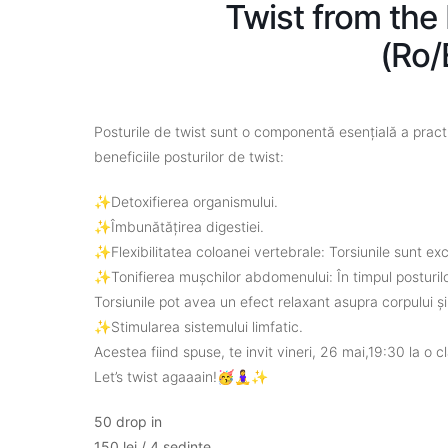
Twist from the
(Ro
Posturile de twist sunt o componentă esențială a pract
beneficiile posturilor de twist:
✨Detoxifierea organismului.
✨Îmbunătățirea digestiei.
✨Flexibilitatea coloanei vertebrale: Torsiunile sunt exce
✨Tonifierea mușchilor abdomenului: În timpul posturilor 
Torsiunile pot avea un efect relaxant asupra corpului și 
✨Stimularea sistemului limfatic.
Acestea fiind spuse, te invit vineri, 26 mai,19:30 la o 
Let’s twist agaaain!🥳🧘‍♀️✨
50 drop in
150 lei / 4 sedinte