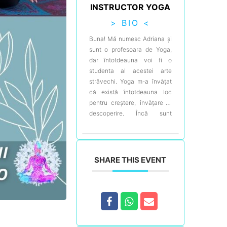
INSTRUCTOR YOGA
> BIO <
Buna! Mă numesc Adriana și
sunt o profesoara de Yoga,
dar întotdeauna voi fi o
studenta al acestei arte
străvechi. Yoga m-a învățat
că există întotdeauna loc
pentru creștere, învățare și
descoperire. Încă sunt
fascinata de profunzimea și
complexitatea yoga și îmi
place să împărtășesc ceea
ce am învățat de la profesorii
SHARE THIS EVENT
mei. Cu o certificare de
500YTT și experiență vastă
în predarea stilurilor de yoga
precum Hatha, Vinyasa și
Yin, încerc mereu să-mi
îmbunătățesc cunoștințele și