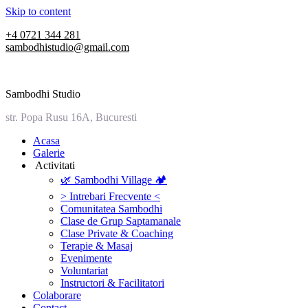
Skip to content
+4 0721 344 281
sambodhistudio@gmail.com
Sambodhi Studio
str. Popa Rusu 16A, Bucuresti
‎Acasa
Galerie
‎ ‎Activitati‎
🌿 Sambodhi Village 🏕️
> Intrebari Frecvente <
Comunitatea Sambodhi
Clase de Grup Saptamanale
Clase Private & Coaching
Terapie & Masaj
‎Evenimente
Voluntariat
‏‏‎Instructori & Facilitatori
Colaborare
Contact