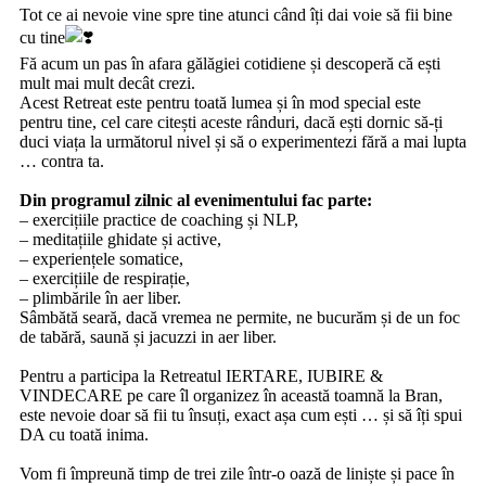
Tot ce ai nevoie vine spre tine atunci când îți dai voie să fii bine
cu tine
Fă acum un pas în afara gălăgiei cotidiene și descoperă că ești
mult mai mult decât crezi.
Acest Retreat este pentru toată lumea și în mod special este
pentru tine, cel care citești aceste rânduri, dacă ești dornic să-ți
duci viața la următorul nivel și să o experimentezi fără a mai lupta
… contra ta.
‎ ‎
Din programul zilnic al evenimentului fac parte:
– exercițiile practice de coaching și NLP,
– meditațiile ghidate și active,
– experiențele somatice,
– exercițiile de respirație,
– plimbările în aer liber.
Sâmbătă seară, dacă vremea ne permite, ne bucurăm și de un foc
de tabără, saună și jacuzzi in aer liber.
‎ ‎
Pentru a participa la Retreatul IERTARE, IUBIRE &
VINDECARE pe care îl organizez în această toamnă la Bran,
este nevoie doar să fii tu însuți, exact așa cum ești … și să îți spui
DA cu toată inima.
‎ ‎
Vom fi împreună timp de trei zile într-o oază de liniște și pace în