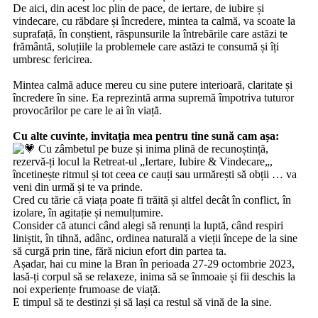
De aici, din acest loc plin de pace, de iertare, de iubire și
vindecare, cu răbdare și încredere, mintea ta calmă, va scoate la
suprafață, în conștient, răspunsurile la întrebările care astăzi te
frământă, soluțiile la problemele care astăzi te consumă și îți
umbresc fericirea.
‎ ‎
Mintea calmă aduce mereu cu sine putere interioară, claritate și
încredere în sine. Ea reprezintă arma supremă împotriva tuturor
provocărilor pe care le ai în viață.
‎ ‎
Cu alte cuvinte, invitația mea pentru tine sună cam așa:
Cu zâmbetul pe buze și inima plină de recunoștință,
rezervă-ți locul la Retreat-ul „Iertare, Iubire & Vindecare„,
încetinește ritmul și tot ceea ce cauți sau urmărești să obții … va
veni din urmă și te va prinde.
Cred cu tărie că viața poate fi trăită și altfel decât în conflict, în
izolare, în agitație și nemulțumire.
Consider că atunci când alegi să renunți la luptă, când respiri
liniștit, în tihnă, adânc, ordinea naturală a vieții începe de la sine
să curgă prin tine, fără niciun efort din partea ta.
Așadar, hai cu mine la Bran în perioada 27-29 octombrie 2023,
lasă-ți corpul să se relaxeze, inima să se înmoaie și fii deschis la
noi experiențe frumoase de viață.
E timpul să te destinzi și să lași ca restul să vină de la sine.
‎ ‎