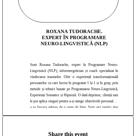
ROXANA TUDORACHE.
EXPERT ÎN PROGRAMARE
NEURO-LINGVISTICĂ (NLP)
Sunt Roxana Tudorache, expert în Programare Neuro-
Lingvistică (NLP), inforenergetician și coach specializat în
vindecarea traumelor. Ofer o experiență transformațională
persoanelor cu care lucrez în programe 1 la 1 și în grup, prin
metode și tehnici bazate pe Programarea Neuro-Lingvistică,
Experiențe Somatice și Hipnoză. O dată deprinse, clienții mei
le pot aplica singuri pentru a-și atinge obiectivele personale și
a se bucura adesea de o stare de bine. Sunt aici pentru tine
dacă vrei să-ți duci viața la următorul nivel! Misiunea mea
este să te ajut să-ți antrenezi abilitatea de a fi fericit!
Share this event