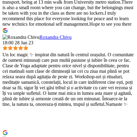
transport, being at 13 min walk from University metro station.There
is also a small room where you can change, but the belongings must
be taken with you in the class as there are no lockers.I truly
recommend this place for everyone looking for peace and to learn
new technics for emotional self management.Hope to see you there
:)
Roxandra Chivu
18:00 28 Jan 23
Un loc magic ✨ inspirat din natură în centrul orașului. O comunitate
de oameni minunați care pun multă pasiune și iubire în ceea ce fac.
Clase de Yoga adaptate pentru orice nivel și disponibilitate, pentru
cei matinali sunt clase de dimineață iar cei cu ziua mai plină se pot
relaxa seara după agitația de peste zi. Workshop-uri și ritualuri,
meditație samanică, constelații, locul in care indiferent cine ești, poți
doar sa fii, sigur îți vei găsi tribul și o activitate cu care vei rezona și
îți va umple sufletul. O lume mai mica in lumea asta mare și agitată,
plină de iubire și armonie creată de un om minunat. Întoarce-te la
tine, la natura ta, onoreaza-ți mintea, trupul și sufletul.Namaste ✨