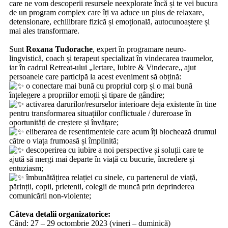
care ne vom descoperii resursele neexplorate încă și te vei bucura
de un program complex care îți va aduce un plus de relaxare,
detensionare, echilibrare fizică și emoțională, autocunoaștere și
mai ales transformare.
‎ ‎
Sunt
Roxana Tudorache
, expert în programare neuro-
lingvistică, coach și terapeut specializat în vindecarea traumelor,
iar în cadrul Retreat-ului „Iertare, Iubire & Vindecare„ ajut
persoanele care participă la acest eveniment să obțină:
o conectare mai bună cu propriul corp și o mai bună
înțelegere a propriilor emoții și tipare de gândire;
activarea darurilor/resurselor interioare deja existente în tine
pentru transformarea situațiilor conflictuale / dureroase în
oportunități de creștere și învățare;
eliberarea de resentimentele care acum îți blochează drumul
către o viața frumoasă și împlinită;
descoperirea cu iubire a noi perspective și soluții care te
ajută să mergi mai departe în viață cu bucurie, încredere și
entuziasm;
îmbunătățirea relației cu sinele, cu partenerul de viață,
părinții, copii, prietenii, colegii de muncă prin deprinderea
comunicării non-violente;
‎ ‎
Câteva detalii organizatorice:
Când: 27 – 29 octombrie 2023 (vineri – duminică)