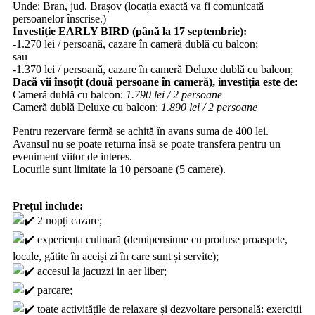
Unde: Bran, jud. Brașov (locația exactă va fi comunicată
persoanelor înscrise.)
Investiție EARLY BIRD (până la 17 septembrie):
-1.270 lei / persoană, cazare în cameră dublă cu balcon;
sau
-1.370 lei / persoană, cazare în cameră Deluxe dublă cu balcon;
Dacă vii însoțit (două persoane în cameră), investiția este de:
Cameră dublă cu balcon:
1.790 lei / 2 persoane
Cameră dublă Deluxe cu balcon:
1.890 lei / 2 persoane
Pentru rezervare fermă se achită în avans suma de 400 lei.
Avansul nu se poate returna însă se poate transfera pentru un
eveniment viitor de interes.
Locurile sunt limitate la 10 persoane (5 camere).
‎ ‎
Prețul include:
2 nopți cazare;
experiența culinară (demipensiune cu produse proaspete,
locale, gătite în aceiși zi în care sunt și servite);
accesul la jacuzzi in aer liber;
parcare;
toate activitățile de relaxare și dezvoltare personală: exerciții