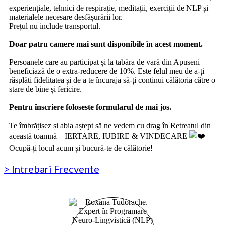
experiențiale, tehnici de respirație, meditații, exerciții de NLP și
materialele necesare desfășurării lor.
Prețul nu include transportul.
‎ ‎
Doar patru camere mai sunt disponibile în acest moment.
‎ ‎
Persoanele care au participat și la tabăra de vară din Apuseni
beneficiază de o extra-reducere de 10%. Este felul meu de a-ți
răsplăti fidelitatea și de a te încuraja să-ți continui călătoria către o
stare de bine și fericire.
‎ ‎‎
Pentru înscriere foloseste formularul de mai jos.
‎ ‎‎‎
Te îmbrățișez și abia aștept să ne vedem cu drag în Retreatul din
această toamnă – IERTARE, IUBIRE & VINDECARE
‎Ocupă-ți locul acum și bucură-te de călătorie!
> Intrebari Frecvente