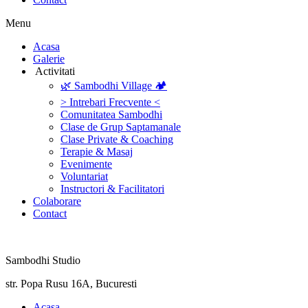
Menu
‎Acasa
Galerie
‎ ‎Activitati‎
🌿 Sambodhi Village 🏕️
> Intrebari Frecvente <
Comunitatea Sambodhi
Clase de Grup Saptamanale
Clase Private & Coaching
Terapie & Masaj
‎Evenimente
Voluntariat
‏‏‎Instructori & Facilitatori
Colaborare
Contact
Sambodhi Studio
str. Popa Rusu 16A, Bucuresti
‎Acasa