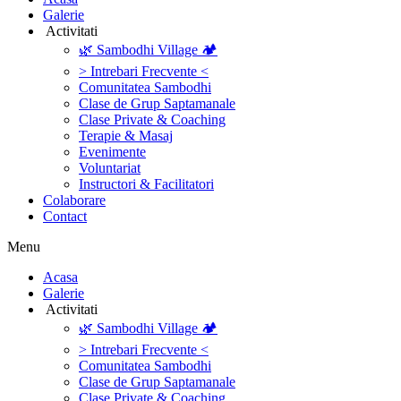
Galerie
‎ ‎Activitati‎
🌿 Sambodhi Village 🏕️
> Intrebari Frecvente <
Comunitatea Sambodhi
Clase de Grup Saptamanale
Clase Private & Coaching
Terapie & Masaj
‎Evenimente
Voluntariat
‏‏‎Instructori & Facilitatori
Colaborare
Contact
Menu
‎Acasa
Galerie
‎ ‎Activitati‎
🌿 Sambodhi Village 🏕️
> Intrebari Frecvente <
Comunitatea Sambodhi
Clase de Grup Saptamanale
Clase Private & Coaching