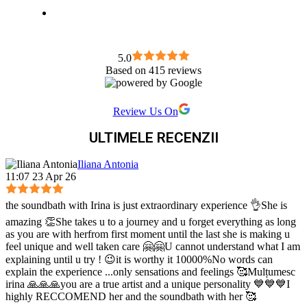
5.0
Based on 415 reviews
Review Us On
ULTIMELE RECENZII
Iliana Antonia
11:07 23 Apr 26
the soundbath with Irina is just extraordinary experience 👌She is
amazing 👏She takes u to a journey and u forget everything as long
as you are with herfrom first moment until the last she is making u
feel unique and well taken care 🤗🤗U cannot understand what I am
explaining until u try ! 😉it is worthy it 10000%No words can
explain the experience ...only sensations and feelings 🥰Mulțumesc
irina 🙏🙏🙏you are a true artist and a unique personality 💙💙💙I
highly RECCOMEND her and the soundbath with her 🥰