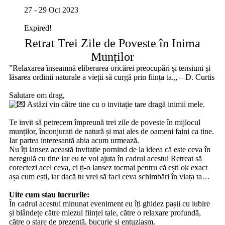
27 - 29 Oct 2023
Expired!
Retrat Trei Zile de Poveste în Inima
Munților
”Relaxarea înseamnă eliberarea oricărei preocupări și tensiuni și
lăsarea ordinii naturale a vieții să curgă prin ființa ta.„ – D. Curtis
‎ ‎
Salutare om drag,
Astăzi vin către tine cu o invitație tare dragă inimii mele.
‎ ‎
Te invit să petrecem împreună trei zile de poveste în mijlocul
munților, înconjurați de natură și mai ales de oameni faini ca tine.
Iar partea interesantă abia acum urmează.
Nu îți lansez această invitație pornind de la ideea că este ceva în
neregulă cu tine iar eu te voi ajuta în cadrul acestui Retreat să
corectezi acel ceva, ci ți-o lansez tocmai pentru că ești ok exact
așa cum ești, iar dacă tu vrei să faci ceva schimbări în viața ta…
‎ ‎
Uite cum stau lucrurile:
În cadrul acestui minunat eveniment eu îți ghidez pașii cu iubire
și blândețe către miezul ființei tale, către o relaxare profundă,
către o stare de prezență, bucurie și entuziasm.