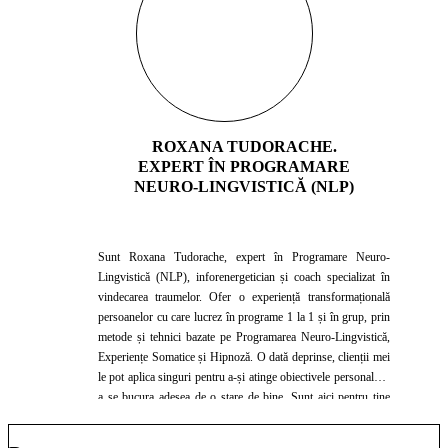
ROXANA TUDORACHE.
EXPERT ÎN PROGRAMARE
NEURO-LINGVISTICĂ (NLP)
Sunt Roxana Tudorache, expert în Programare Neuro-
Lingvistică (NLP), inforenergetician și coach specializat în
vindecarea traumelor. Ofer o experiență transformațională
persoanelor cu care lucrez în programe 1 la 1 și în grup, prin
metode și tehnici bazate pe Programarea Neuro-Lingvistică,
Experiențe Somatice și Hipnoză. O dată deprinse, clienții mei
le pot aplica singuri pentru a-și atinge obiectivele personale și
a se bucura adesea de o stare de bine. Sunt aici pentru tine
dacă vrei să-ți duci viața la următorul nivel! Misiunea mea
este să te ajut să-ți antrenezi abilitatea de a fi fericit!