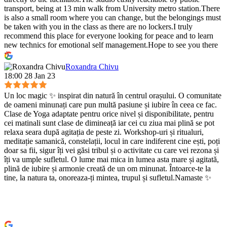
transport, being at 13 min walk from University metro station.There
is also a small room where you can change, but the belongings must
be taken with you in the class as there are no lockers.I truly
recommend this place for everyone looking for peace and to learn
new technics for emotional self management.Hope to see you there
:)
Roxandra Chivu
18:00 28 Jan 23
Un loc magic ✨ inspirat din natură în centrul orașului. O comunitate
de oameni minunați care pun multă pasiune și iubire în ceea ce fac.
Clase de Yoga adaptate pentru orice nivel și disponibilitate, pentru
cei matinali sunt clase de dimineață iar cei cu ziua mai plină se pot
relaxa seara după agitația de peste zi. Workshop-uri și ritualuri,
meditație samanică, constelații, locul in care indiferent cine ești, poți
doar sa fii, sigur îți vei găsi tribul și o activitate cu care vei rezona și
îți va umple sufletul. O lume mai mica in lumea asta mare și agitată,
plină de iubire și armonie creată de un om minunat. Întoarce-te la
tine, la natura ta, onoreaza-ți mintea, trupul și sufletul.Namaste ✨