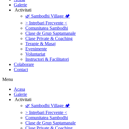
Galerie
‎ ‎Activitati‎
🌿 Sambodhi Village 🏕️
> Intrebari Frecvente <
Comunitatea Sambodhi
Clase de Grup Saptamanale
Clase Private & Coaching
Terapie & Masaj
‎Evenimente
Voluntariat
‏‏‎Instructori & Facilitatori
Colaborare
Contact
Menu
‎Acasa
Galerie
‎ ‎Activitati‎
🌿 Sambodhi Village 🏕️
> Intrebari Frecvente <
Comunitatea Sambodhi
Clase de Grup Saptamanale
Clase Private & Coaching