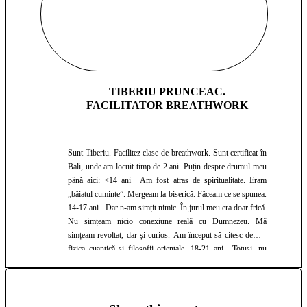
propus ca ceea ce fac de acum înainte să servească următoarea
idee: „Oameni fericiți. Lucrând împreună. Construind
proiecte care contează.” Clasa de breathwork este o cale prin
care oamenii (inclusiv eu) pot fi - cu adevărat - fericiți. Fac tot
posibilul să re-creez acel spațiu sacru pe care l-am simțit în
Amazon. Senzația aceea de a fi cu adevărat acasă. Cu adevărat
în comunitate. Un spațiu unde te poți elibera de orice povară
TIBERIU PRUNCEAC.
și de cine crezi că ești. Ca să experimentezi cum e cu adevărat
FACILITATOR BREATHWORK
să fii - tu. Namaste!
Sunt Tiberiu. Facilitez clase de breathwork. Sunt certificat în
Bali, unde am locuit timp de 2 ani. Puțin despre drumul meu
până aici: <14 ani Am fost atras de spiritualitate. Eram
„băiatul cuminte”. Mergeam la biserică. Făceam ce se spunea.
14-17 ani Dar n-am simțit nimic. În jurul meu era doar frică.
Nu simțeam nicio conexiune reală cu Dumnezeu. Mă
simțeam revoltat, dar și curios. Am început să citesc despre
fizica cuantică și filosofii orientale. 18-21 ani Totuși, nu
știam ce să fac practic cu ele. Așa că m-am oprit. Am intrat la
facultate, la Cibernetică. Am devenit obsedat de „a reuși”.
Am avut câteva rezultate notabile în tehnologie, afaceri și
actorie. 21 ani În Peru, am participat la ceremonii de