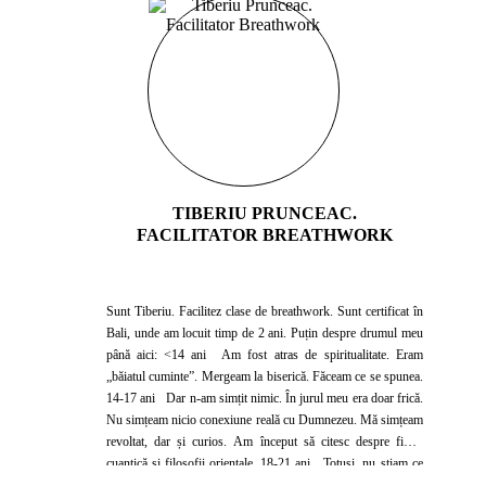
TIBERIU PRUNCEAC.
FACILITATOR BREATHWORK
Sunt Tiberiu. Facilitez clase de breathwork. Sunt certificat în
Bali, unde am locuit timp de 2 ani. Puțin despre drumul meu
până aici: <14 ani Am fost atras de spiritualitate. Eram
„băiatul cuminte”. Mergeam la biserică. Făceam ce se spunea.
14-17 ani Dar n-am simțit nimic. În jurul meu era doar frică.
Nu simțeam nicio conexiune reală cu Dumnezeu. Mă simțeam
revoltat, dar și curios. Am început să citesc despre fizica
cuantică și filosofii orientale. 18-21 ani Totuși, nu știam ce
să fac practic cu ele. Așa că m-am oprit. Am intrat la facultate,