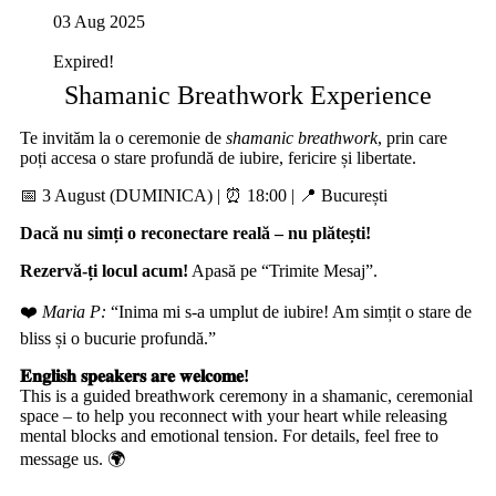
03 Aug 2025
Expired!
Shamanic Breathwork Experience
Te invităm la o ceremonie de
shamanic breathwork
, prin care
poți accesa o stare profundă de iubire, fericire și libertate.
📅 3 August (DUMINICA) | ⏰ 18:00 | 📍 București
Dacă nu simți o reconectare reală – nu plătești!
Rezervă-ți locul acum!
Apasă pe “Trimite Mesaj”.
❤️
Maria P:
“Inima mi s-a umplut de iubire! Am simțit o stare de
bliss și o bucurie profundă.”
𝐄𝐧𝐠𝐥𝐢𝐬𝐡 𝐬𝐩𝐞𝐚𝐤𝐞𝐫𝐬 𝐚𝐫𝐞 𝐰𝐞𝐥𝐜𝐨𝐦𝐞!
This is a guided breathwork ceremony in a shamanic, ceremonial
space – to help you reconnect with your heart while releasing
mental blocks and emotional tension. For details, feel free to
message us. 🌍