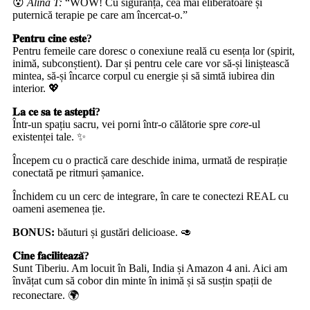
😮
Alina T:
“WOW! Cu siguranță, cea mai eliberatoare și
puternică terapie pe care am încercat-o.”
𝐏𝐞𝐧𝐭𝐫𝐮 𝐜𝐢𝐧𝐞 𝐞𝐬𝐭𝐞?
Pentru femeile care doresc o conexiune reală cu esența lor (spirit,
inimă, subconștient). Dar și pentru cele care vor să-și liniștească
mintea, să-și încarce corpul cu energie și să simtă iubirea din
interior. 💖
𝐋𝐚 𝐜𝐞 𝐬𝐚 𝐭𝐞 𝐚𝐬𝐭𝐞𝐩𝐭𝐢?
Într-un spațiu sacru, vei porni într-o călătorie spre
core
-ul
existenței tale. ✨
Începem cu o practică care deschide inima, urmată de respirație
conectată pe ritmuri șamanice.
Închidem cu un cerc de integrare, în care te conectezi REAL cu
oameni asemenea ție.
BONUS:
băuturi și gustări delicioase. 🥑
𝐂𝐢𝐧𝐞 𝐟𝐚𝐜𝐢𝐥𝐢𝐭𝐞𝐚𝐳𝐚̆?
Sunt Tiberiu. Am locuit în Bali, India și Amazon 4 ani. Aici am
învățat cum să cobor din minte în inimă și să susțin spații de
reconectare. 🌍