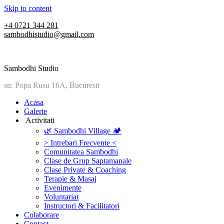
Skip to content
+4 0721 344 281
sambodhistudio@gmail.com
Sambodhi Studio
str. Popa Rusu 16A, Bucuresti
‎Acasa
Galerie
‎ ‎Activitati‎
🌿 Sambodhi Village 🏕️
> Intrebari Frecvente <
Comunitatea Sambodhi
Clase de Grup Saptamanale
Clase Private & Coaching
Terapie & Masaj
‎Evenimente
Voluntariat
‏‏‎Instructori & Facilitatori
Colaborare
Contact