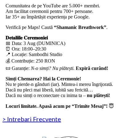
Comunitatea de pe YouTube are 5.000+ membri.
Am facilitat ceremonii pentru 700+ persoane.
Iar 35+ au împărtășit experiența pe Google.
Verifică pe Maps! Caută
“Shamanic Breathwork”
.
𝐃𝐞𝐭𝐚𝐥𝐢𝐢𝐥𝐞 𝐂𝐞𝐫𝐞𝐦𝐨𝐧𝐢𝐞𝐢
📅 Data: 3 Aug (DUMINICA)
⏰ Ora: 18:00–20:30
📍 Locație: Sambodhi Studio
💰 Contribuție: 250 RON
📜 Garanție:
N-o simți? Nu plătești.
Expiră curând!
Simți Chemarea? Hai la Ceremonie!
Nu te pierde-n gânduri (iar). Mintea-i mereu îngrijorată.
Dacă nu pleci mai liberă, iubită sau fericită…
Dacă nu simți o reconectare cu inima ta –
nu plătești!
Locuri limitate. Apasă acum pe “Trimite Mesaj”!
😇
> Intrebari Frecvente