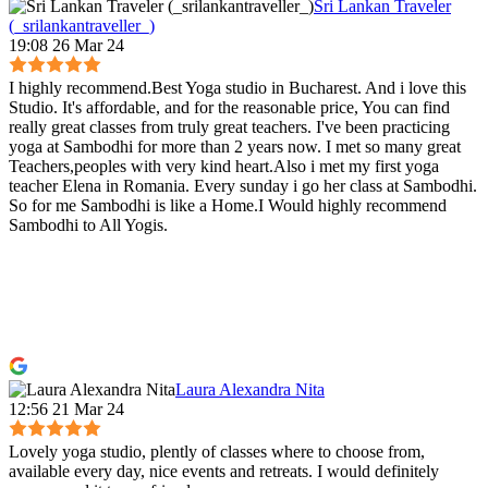
Sri Lankan Traveler
(_srilankantraveller_)
19:08 26 Mar 24
I highly recommend.Best Yoga studio in Bucharest. And i love this
Studio. It's affordable, and for the reasonable price, You can find
really great classes from truly great teachers. I've been practicing
yoga at Sambodhi for more than 2 years now. I met so many great
Teachers,peoples with very kind heart.Also i met my first yoga
teacher Elena in Romania. Every sunday i go her class at Sambodhi.
So for me Sambodhi is like a Home.I Would highly recommend
Sambodhi to All Yogis.
Laura Alexandra Nita
12:56 21 Mar 24
Lovely yoga studio, plently of classes where to choose from,
available every day, nice events and retreats. I would definitely