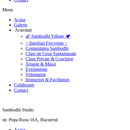
Menu
‎Acasa
Galerie
‎ ‎Activitati‎
🌿 Sambodhi Village 🏕️
> Intrebari Frecvente <
Comunitatea Sambodhi
Clase de Grup Saptamanale
Clase Private & Coaching
Terapie & Masaj
‎Evenimente
Voluntariat
‏‏‎Instructori & Facilitatori
Colaborare
Contact
Sambodhi Studio
str. Popa Rusu 16A, Bucuresti
‎Acasa