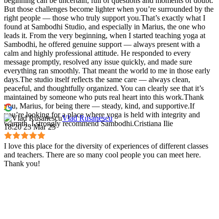
beginning can be uncertain, full of questions and moments of doubt.
But those challenges become lighter when you’re surrounded by the
right people — those who truly support you.That’s exactly what I
found at Sambodhi Studio, and especially in Marius, the one who
leads it. From the very beginning, when I started teaching yoga at
Sambodhi, he offered genuine support — always present with a
calm and highly professional attitude. He responded to every
message promptly, resolved any issue quickly, and made sure
everything ran smoothly. That meant the world to me in those early
days.The studio itself reflects the same care — always clean,
peaceful, and thoughtfully organized. You can clearly see that it’s
maintained by someone who puts real heart into this work.Thank
you, Marius, for being there — steady, kind, and supportive.If
you’re looking for a place where yoga is held with integrity and
Vlad Rusanescu
warmth, I strongly recommend Sambodhi.Cristiana Ilie
18:20 23 Mar 25
I love this place for the diversity of experiences of different classes
and teachers. There are so many cool people you can meet here.
Thank you!