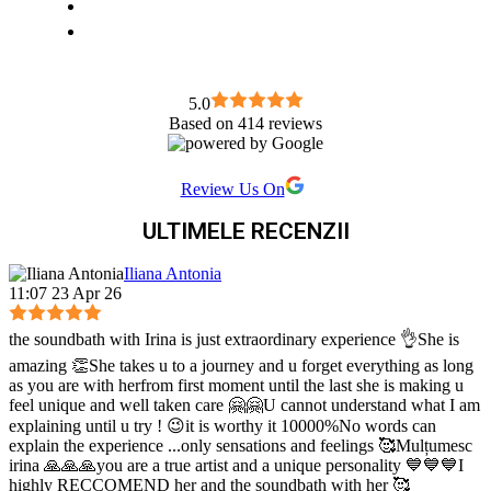
breathwork este o cale prin care oamenii (inclusiv eu) pot fi -
cu adevărat - fericiți. Fac tot posibilul să re-creez acel spațiu
sacru pe care l-am simțit în Amazon. Senzația aceea de a fi cu
adevărat acasă. Cu adevărat în comunitate. Un spațiu unde te
poți elibera de orice povară și de cine crezi că ești. Ca să
5.0
experimentezi cum e cu adevărat să fii - tu. Namaste!
Based on 414 reviews
Review Us On
ULTIMELE RECENZII
Iliana Antonia
11:07 23 Apr 26
the soundbath with Irina is just extraordinary experience 👌She is
amazing 👏She takes u to a journey and u forget everything as long
as you are with herfrom first moment until the last she is making u
feel unique and well taken care 🤗🤗U cannot understand what I am
explaining until u try ! 😉it is worthy it 10000%No words can
explain the experience ...only sensations and feelings 🥰Mulțumesc
irina 🙏🙏🙏you are a true artist and a unique personality 💙💙💙I
highly RECCOMEND her and the soundbath with her 🥰