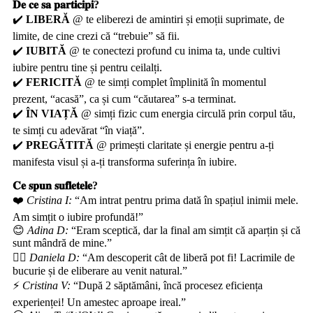
𝐃𝐞 𝐜𝐞 𝐬𝐚 𝐩𝐚𝐫𝐭𝐢𝐜𝐢𝐩𝐢?
✔️
LIBERĂ
@ te eliberezi de amintiri și emoții suprimate, de
limite, de cine crezi că “trebuie” să fii.
✔️
IUBITĂ
@ te conectezi profund cu inima ta, unde cultivi
iubire pentru tine și pentru ceilalți.
✔️
FERICITĂ
@ te simți complet împlinită în momentul
prezent, “acasă”, ca și cum “căutarea” s-a terminat.
✔️
ÎN VIAȚĂ
@ simți fizic cum energia circulă prin corpul tău,
te simți cu adevărat “în viață”.
✔️
PREGĂTITĂ
@ primești claritate și energie pentru a-ți
manifesta visul și a-ți transforma suferința în iubire.
𝐂𝐞 𝐬𝐩𝐮𝐧 𝐬𝐮𝐟𝐥𝐞𝐭𝐞𝐥𝐞?
❤️
Cristina I:
“Am intrat pentru prima dată în spațiul inimii mele.
Am simțit o iubire profundă!”
😊
Adina D:
“Eram sceptică, dar la final am simțit că aparțin și că
sunt mândră de mine.”
🧚‍♀️
Daniela D:
“Am descoperit cât de liberă pot fi! Lacrimile de
bucurie și de eliberare au venit natural.”
⚡
Cristina V:
“După 2 săptămâni, încă procesez eficiența
experienței! Un amestec aproape ireal.”