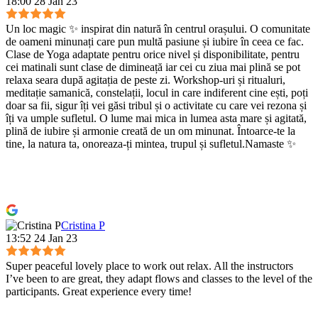
18:00 28 Jan 23
Un loc magic ✨ inspirat din natură în centrul orașului. O comunitate
de oameni minunați care pun multă pasiune și iubire în ceea ce fac.
Clase de Yoga adaptate pentru orice nivel și disponibilitate, pentru
cei matinali sunt clase de dimineață iar cei cu ziua mai plină se pot
relaxa seara după agitația de peste zi. Workshop-uri și ritualuri,
meditație samanică, constelații, locul in care indiferent cine ești, poți
doar sa fii, sigur îți vei găsi tribul și o activitate cu care vei rezona și
îți va umple sufletul. O lume mai mica in lumea asta mare și agitată,
plină de iubire și armonie creată de un om minunat. Întoarce-te la
tine, la natura ta, onoreaza-ți mintea, trupul și sufletul.Namaste ✨
Cristina P
13:52 24 Jan 23
Super peaceful lovely place to work out relax. All the instructors
I’ve been to are great, they adapt flows and classes to the level of the
participants. Great experience every time!