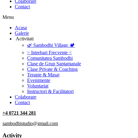
Colaborare
Contact
Menu
‎Acasa
Galerie
‎ ‎Activitati‎
🌿 Sambodhi Village 🏕️
> Intrebari Frecvente <
Comunitatea Sambodhi
Clase de Grup Saptamanale
Clase Private & Coaching
Terapie & Masaj
‎Evenimente
Voluntariat
‏‏‎Instructori & Facilitatori
Colaborare
Contact
+4 0721 344 281
sambodhistudio@gmail.com
Activity