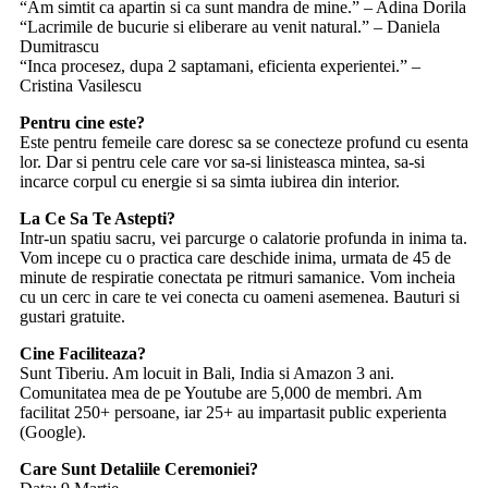
“Am simtit ca apartin si ca sunt mandra de mine.” – Adina Dorila
“Lacrimile de bucurie si eliberare au venit natural.” – Daniela
Dumitrascu
“Inca procesez, dupa 2 saptamani, eficienta experientei.” –
Cristina Vasilescu
Pentru cine este?
Este pentru femeile care doresc sa se conecteze profund cu esenta
lor. Dar si pentru cele care vor sa-si linisteasca mintea, sa-si
incarce corpul cu energie si sa simta iubirea din interior.
La Ce Sa Te Astepti?
Intr-un spatiu sacru, vei parcurge o calatorie profunda in inima ta.
Vom incepe cu o practica care deschide inima, urmata de 45 de
minute de respiratie conectata pe ritmuri samanice. Vom incheia
cu un cerc in care te vei conecta cu oameni asemenea. Bauturi si
gustari gratuite.
Cine Faciliteaza?
Sunt Tiberiu. Am locuit in Bali, India si Amazon 3 ani.
Comunitatea mea de pe Youtube are 5,000 de membri. Am
facilitat 250+ persoane, iar 25+ au impartasit public experienta
(Google).
Care Sunt Detaliile Ceremoniei?