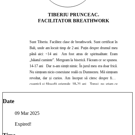
TIBERIU PRUNCEAC.
FACILITATOR BREATHWORK
Sunt Tiberiu. Facilitez clase de breathwork. Sunt certificat în
Bali, unde am locuit timp de 2 ani. Puțin despre drumul meu
până aici: <14 ani Am fost atras de spiritualitate. Eram
„băiatul cuminte”. Mergeam la biserică. Făceam ce se spunea.
14-17 ani Dar n-am simțit nimic. În jurul meu era doar frică.
Nu simțeam nicio conexiune reală cu Dumnezeu. Mă simțeam
revoltat, dar și curios. Am început să citesc despre fizica
cuantică și filosofii orientale. 18-21 ani Totuși, nu știam ce
să fac practic cu ele. Așa că m-am oprit. Am intrat la facultate,
la Cibernetică. Am devenit obsedat de „a reuși”. Am avut
Date
câteva rezultate notabile în tehnologie, afaceri și actorie. 21 ani
În Peru, am participat la ceremonii de ayahuasca timp de
09 Mar 2025
câteva săptămâni. Intenția mea era să mă conectez cu
Dumnezeu și să-mi descopăr dharma. Am primit exact ceea ce
Expired!
căutam. 21-24 ani După Peru, lucrurile au devenit dificile.
Nu voiam să mă întorc în societate – mi se părea rece și goală.