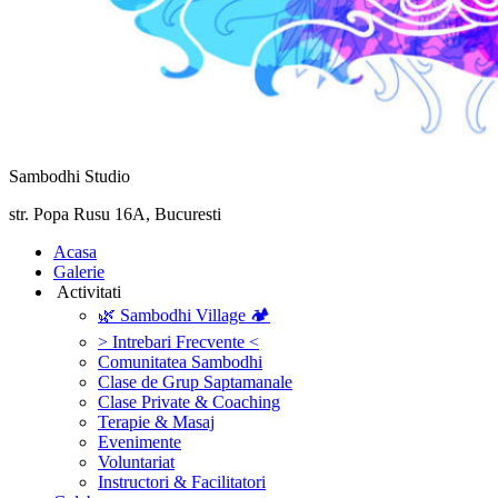
Sambodhi Studio
str. Popa Rusu 16A, Bucuresti
‎Acasa
Galerie
‎ ‎Activitati‎
🌿 Sambodhi Village 🏕️
> Intrebari Frecvente <
Comunitatea Sambodhi
Clase de Grup Saptamanale
Clase Private & Coaching
Terapie & Masaj
‎Evenimente
Voluntariat
‏‏‎Instructori & Facilitatori