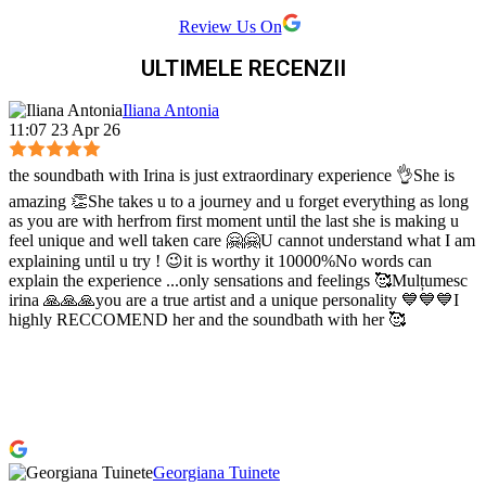
Review Us On
ULTIMELE RECENZII
Iliana Antonia
11:07 23 Apr 26
the soundbath with Irina is just extraordinary experience 👌She is
amazing 👏She takes u to a journey and u forget everything as long
as you are with herfrom first moment until the last she is making u
feel unique and well taken care 🤗🤗U cannot understand what I am
explaining until u try ! 😉it is worthy it 10000%No words can
explain the experience ...only sensations and feelings 🥰Mulțumesc
irina 🙏🙏🙏you are a true artist and a unique personality 💙💙💙I
highly RECCOMEND her and the soundbath with her 🥰
Georgiana Tuinete