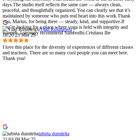
days.The studio itself reflects the same care — always clean,
peaceful, and thoughtfully organized. You can clearly see that it’s
maintained by someone who puts real heart into this work.Thank
you, Marius, for being there — steady, kind, and supportive.If
you’re looking for a place where yoga is held with integrity and
Vlad Rusanescu
warmth, I strongly recommend Sambodhi.Cristiana Ilie
18:20 23 Mar 25
I love this place for the diversity of experiences of different classes
and teachers. There are so many cool people you can meet here.
Thank you!
tabirta dumitrita
21:04 09 Mar 25