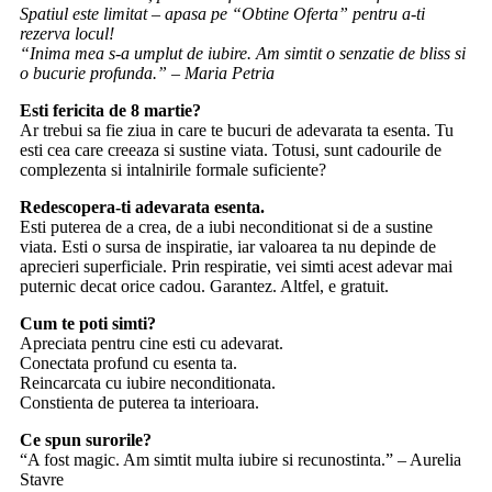
Spatiul este limitat – apasa pe “Obtine Oferta” pentru a-ti
rezerva locul!
“Inima mea s-a umplut de iubire. Am simtit o senzatie de bliss si
o bucurie profunda.” – Maria Petria
Esti fericita de 8 martie?
Ar trebui sa fie ziua in care te bucuri de adevarata ta esenta. Tu
esti cea care creeaza si sustine viata. Totusi, sunt cadourile de
complezenta si intalnirile formale suficiente?
Redescopera-ti adevarata esenta.
Esti puterea de a crea, de a iubi neconditionat si de a sustine
viata. Esti o sursa de inspiratie, iar valoarea ta nu depinde de
aprecieri superficiale. Prin respiratie, vei simti acest adevar mai
puternic decat orice cadou. Garantez. Altfel, e gratuit.
Cum te poti simti?
Apreciata pentru cine esti cu adevarat.
Conectata profund cu esenta ta.
Reincarcata cu iubire neconditionata.
Constienta de puterea ta interioara.
Ce spun surorile?
“A fost magic. Am simtit multa iubire si recunostinta.” – Aurelia
Stavre