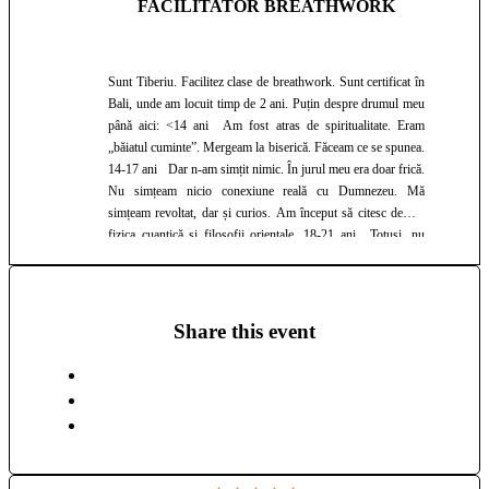
și de cine crezi că ești. Ca să experimentezi cum e cu adevărat
FACILITATOR BREATHWORK
să fii - tu. Namaste!
Sunt Tiberiu. Facilitez clase de breathwork. Sunt certificat în
Bali, unde am locuit timp de 2 ani. Puțin despre drumul meu
până aici: <14 ani Am fost atras de spiritualitate. Eram
„băiatul cuminte”. Mergeam la biserică. Făceam ce se spunea.
14-17 ani Dar n-am simțit nimic. În jurul meu era doar frică.
Nu simțeam nicio conexiune reală cu Dumnezeu. Mă
simțeam revoltat, dar și curios. Am început să citesc despre
fizica cuantică și filosofii orientale. 18-21 ani Totuși, nu
știam ce să fac practic cu ele. Așa că m-am oprit. Am intrat la
facultate, la Cibernetică. Am devenit obsedat de „a reuși”.
Am avut câteva rezultate notabile în tehnologie, afaceri și
actorie. 21 ani În Peru, am participat la ceremonii de
Share this event
ayahuasca timp de câteva săptămâni. Intenția mea era să mă
conectez cu Dumnezeu și să-mi descopăr dharma. Am primit
exact ceea ce căutam. 21-24 ani După Peru, lucrurile au
devenit dificile. Nu voiam să mă întorc în societate – mi se
părea rece și goală. Dar nici nu aveam curajul să trăiesc așa
cum văzusem în ceremonii. Totuși, am ajuns la Londra, unde
am construit o platformă educațională care ajuta elevii să