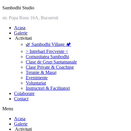
Sambodhi Studio
str. Popa Rusu 16A, Bucuresti
‎Acasa
Galerie
‎ ‎Activitati‎
🌿 Sambodhi Village 🏕️
> Intrebari Frecvente <
Comunitatea Sambodhi
Clase de Grup Saptamanale
Clase Private & Coaching
Terapie & Masaj
‎Evenimente
Voluntariat
‏‏‎Instructori & Facilitatori
Colaborare
Contact
Menu
‎Acasa
Galerie
‎ ‎Activitati‎