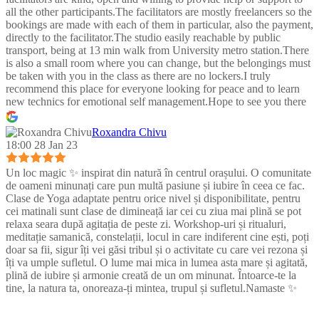
all the other participants.The facilitators are mostly freelancers so the
bookings are made with each of them in particular, also the payment,
directly to the facilitator.The studio easily reachable by public
transport, being at 13 min walk from University metro station.There
is also a small room where you can change, but the belongings must
be taken with you in the class as there are no lockers.I truly
recommend this place for everyone looking for peace and to learn
new technics for emotional self management.Hope to see you there
:)
Roxandra Chivu
18:00 28 Jan 23
Un loc magic ✨ inspirat din natură în centrul orașului. O comunitate
de oameni minunați care pun multă pasiune și iubire în ceea ce fac.
Clase de Yoga adaptate pentru orice nivel și disponibilitate, pentru
cei matinali sunt clase de dimineață iar cei cu ziua mai plină se pot
relaxa seara după agitația de peste zi. Workshop-uri și ritualuri,
meditație samanică, constelații, locul in care indiferent cine ești, poți
doar sa fii, sigur îți vei găsi tribul și o activitate cu care vei rezona și
îți va umple sufletul. O lume mai mica in lumea asta mare și agitată,
plină de iubire și armonie creată de un om minunat. Întoarce-te la
tine, la natura ta, onoreaza-ți mintea, trupul și sufletul.Namaste ✨