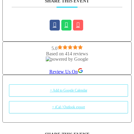
SHARE THIS EVENT
vreau sa il ofer si celorlalti… Va invit sa ne bucuram impreuna de
beneficiile Naturii, pe care Divinitatea ni le-a pus cu Iubire infinita la
dispozitie. Vasile Scarpet, lector, consultant si terapeut Ayurveda
Formarea mea de baza este cea de profesor de istorie, absolvent al
Facultatii de Istorie din cadrul Universitatii Ovidius Constanta in anul
1997 Doctorat la Universitatea “Alexandru Ioan Cuza” din Iasi, seria
2008, tema de cercetare fiind “Armand Calinescu(1893-1939). Viata
si activitatea politica” Studiez Yoga si Ayurveda din anul 2005, in
5.0
cadrul Asociatiei de promovare a Medicinelor Neconventionale din
Based on 414 reviews
Romania Lector ayurveda din anul 2009 Am prezentat numeroase
cursuri de introducere in ayurveda, participand si la emisiuni de
Review Us On
televiziune ( 6 TV- “Puterile Secrete” (2), “Dialoguri intre minte si
inima”(1), “Stiinta sacra”(7), ” Ce nu stim ca nu stim” (2)) si TVR 2,
(“Arta Fericirii”) pana acum Autor a numeroase articole despre
ayurveda- nutritie, terapii personalizate, consultanta ayurvedica, masaj
+ Add to Google Calendar
ayurvedic integral, yoga integrala, terapii orientale. Pasiuni- terapii
alternative, meditatia, fotografia, calatoriile in natura in special, teatrul,
+ iCal / Outlook export
antichitatile, numismatica, etc