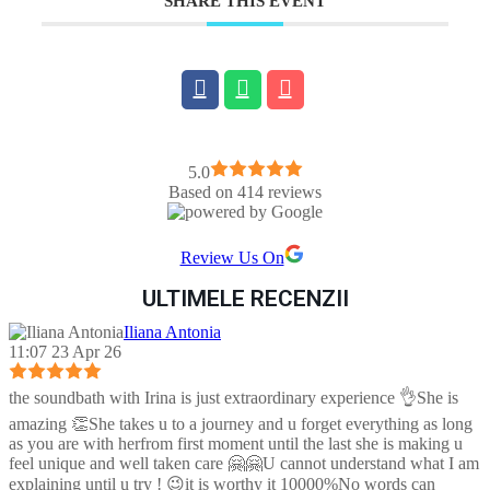
SHARE THIS EVENT
5.0
Based on 414 reviews
Review Us On
ULTIMELE RECENZII
Iliana Antonia
11:07 23 Apr 26
the soundbath with Irina is just extraordinary experience 👌She is
amazing 👏She takes u to a journey and u forget everything as long
as you are with herfrom first moment until the last she is making u
feel unique and well taken care 🤗🤗U cannot understand what I am
explaining until u try ! 😉it is worthy it 10000%No words can