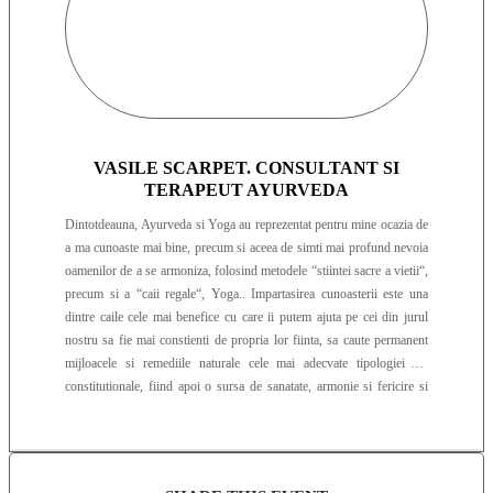
VASILE SCARPET. CONSULTANT SI
TERAPEUT AYURVEDA
Dintotdeauna, Ayurveda si Yoga au reprezentat pentru mine ocazia de
a ma cunoaste mai bine, precum si aceea de simti mai profund nevoia
oamenilor de a se armoniza, folosind metodele “stiintei sacre a vietii“,
precum si a “caii regale“, Yoga.. Impartasirea cunoasterii este una
dintre caile cele mai benefice cu care ii putem ajuta pe cei din jurul
nostru sa fie mai constienti de propria lor fiinta, sa caute permanent
mijloacele si remediile naturale cele mai adecvate tipologiei lor
constitutionale, fiind apoi o sursa de sanatate, armonie si fericire si
pentru cei din jurul lor. In cadrul consultatiilor ayurvedice intram in
rezonanta cu sufletul si mintea celui de langa noi, oferindu-i spatiul de
deschidere necesar pentru a se manifesta apoi la adevaratul lui
potential… Ayurveda reprezinta pentru mine un dar nepretuit, pe care