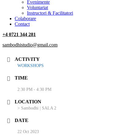
‎Evenimente
Voluntariat
‏‏‎Instructori & Facilitatori
Colaborare
Contact
+4 0721 344 281
sambodhistudio@gmail.com
ACTIVITY
WORKSHOPS
TIME
2:30 PM - 4:30 PM
LOCATION
> Sambodhi | SALA 2
DATE
22 Oct 2023