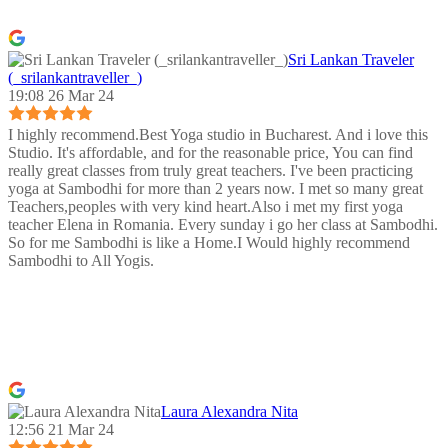
Sri Lankan Traveler
(_srilankantraveller_)
19:08 26 Mar 24
I highly recommend.Best Yoga studio in Bucharest. And i love this
Studio. It's affordable, and for the reasonable price, You can find
really great classes from truly great teachers. I've been practicing
yoga at Sambodhi for more than 2 years now. I met so many great
Teachers,peoples with very kind heart.Also i met my first yoga
teacher Elena in Romania. Every sunday i go her class at Sambodhi.
So for me Sambodhi is like a Home.I Would highly recommend
Sambodhi to All Yogis.
Laura Alexandra Nita
12:56 21 Mar 24