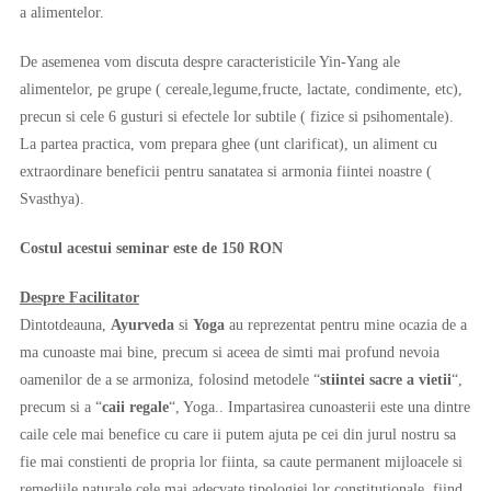
a alimentelor.
De asemenea vom discuta despre caracteristicile Yin-Yang ale
alimentelor, pe grupe ( cereale,legume,fructe, lactate, condimente, etc),
precun si cele 6 gusturi si efectele lor subtile ( fizice si psihomentale).
La partea practica, vom prepara ghee (unt clarificat), un aliment cu
extraordinare beneficii pentru sanatatea si armonia fiintei noastre (
Svasthya).
Costul acestui seminar este de 150 RON
Despre Facilitator
Dintotdeauna,
Ayurveda
si
Yoga
au reprezentat pentru mine ocazia de a
ma cunoaste mai bine, precum si aceea de simti mai profund nevoia
oamenilor de a se armoniza, folosind metodele “
stiintei sacre a vietii
“,
precum si a “
caii regale
“, Yoga.. Impartasirea cunoasterii este una dintre
caile cele mai benefice cu care ii putem ajuta pe cei din jurul nostru sa
fie mai constienti de propria lor fiinta, sa caute permanent mijloacele si
remediile naturale cele mai adecvate tipologiei lor constitutionale, fiind