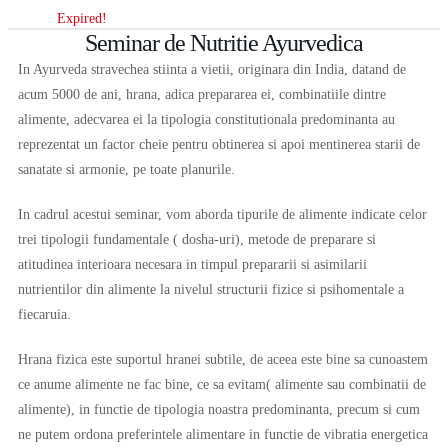
Expired!
Seminar de Nutritie Ayurvedica
In Ayurveda stravechea stiinta a vietii, originara din India, datand de
acum 5000 de ani, hrana, adica prepararea ei, combinatiile dintre
alimente, adecvarea ei la tipologia constitutionala predominanta au
reprezentat un factor cheie pentru obtinerea si apoi mentinerea starii de
sanatate si armonie, pe toate planurile.
In cadrul acestui seminar, vom aborda tipurile de alimente indicate celor
trei tipologii fundamentale ( dosha-uri), metode de preparare si
atitudinea interioara necesara in timpul prepararii si asimilarii
nutrientilor din alimente la nivelul structurii fizice si psihomentale a
fiecaruia.
Hrana fizica este suportul hranei subtile, de aceea este bine sa cunoastem
ce anume alimente ne fac bine, ce sa evitam( alimente sau combinatii de
alimente), in functie de tipologia noastra predominanta, precum si cum
ne putem ordona preferintele alimentare in functie de vibratia energetica