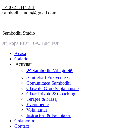
Skip
+4 0721 344 281
to
sambodhistudio@gmail.com
content
Sambodhi Studio
str. Popa Rusu 16A, Bucuresti
‎Acasa
Galerie
‎ ‎Activitati‎
🌿 Sambodhi Village 🏕️
> Intrebari Frecvente <
Comunitatea Sambodhi
Clase de Grup Saptamanale
Clase Private & Coaching
Terapie & Masaj
‎Evenimente
Voluntariat
‏‏‎Instructori & Facilitatori
Colaborare
Contact