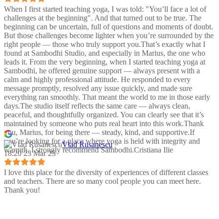
When I first started teaching yoga, I was told: "You’ll face a lot of
challenges at the beginning". And that turned out to be true. The
beginning can be uncertain, full of questions and moments of doubt.
But those challenges become lighter when you’re surrounded by the
right people — those who truly support you.That’s exactly what I
found at Sambodhi Studio, and especially in Marius, the one who
leads it. From the very beginning, when I started teaching yoga at
Sambodhi, he offered genuine support — always present with a
calm and highly professional attitude. He responded to every
message promptly, resolved any issue quickly, and made sure
everything ran smoothly. That meant the world to me in those early
days.The studio itself reflects the same care — always clean,
peaceful, and thoughtfully organized. You can clearly see that it’s
maintained by someone who puts real heart into this work.Thank
you, Marius, for being there — steady, kind, and supportive.If
you’re looking for a place where yoga is held with integrity and
Vlad Rusanescu
warmth, I strongly recommend Sambodhi.Cristiana Ilie
18:20 23 Mar 25
I love this place for the diversity of experiences of different classes
and teachers. There are so many cool people you can meet here.
Thank you!