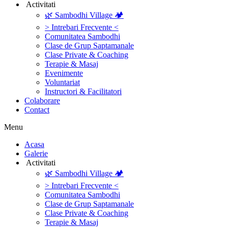
‎ ‎Activitati‎
🌿 Sambodhi Village 🏕️
> Intrebari Frecvente <
Comunitatea Sambodhi
Clase de Grup Saptamanale
Clase Private & Coaching
Terapie & Masaj
‎Evenimente
Voluntariat
‏‏‎Instructori & Facilitatori
Colaborare
Contact
Menu
‎Acasa
Galerie
‎ ‎Activitati‎
🌿 Sambodhi Village 🏕️
> Intrebari Frecvente <
Comunitatea Sambodhi
Clase de Grup Saptamanale
Clase Private & Coaching
Terapie & Masaj