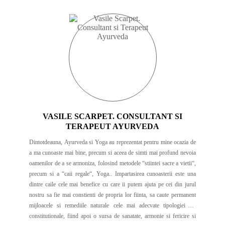
VASILE SCARPET. CONSULTANT SI
TERAPEUT AYURVEDA
Dintotdeauna, Ayurveda si Yoga au reprezentat pentru mine ocazia de
a ma cunoaste mai bine, precum si aceea de simti mai profund nevoia
oamenilor de a se armoniza, folosind metodele “stiintei sacre a vietii“,
precum si a “caii regale“, Yoga.. Impartasirea cunoasterii este una
dintre caile cele mai benefice cu care ii putem ajuta pe cei din jurul
nostru sa fie mai constienti de propria lor fiinta, sa caute permanent
mijloacele si remediile naturale cele mai adecvate tipologiei lor
constitutionale, fiind apoi o sursa de sanatate, armonie si fericire si