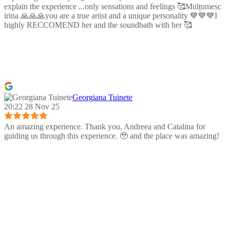
explain the experience ...only sensations and feelings 🥰Mulțumesc
irina 🙏🙏🙏you are a true artist and a unique personality 💙💙💙I
highly RECCOMEND her and the soundbath with her 🥰
Georgiana Tuinete
20:22 28 Nov 25
An amazing experience. Thank you, Andreea and Catalina for
guiding us through this experience. 🥹 and the place was amazing!