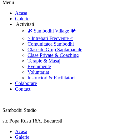
Menu
‎Acasa
Galerie
‎ ‎Activitati‎
🌿 Sambodhi Village 🏕️
> Intrebari Frecvente <
Comunitatea Sambodhi
Clase de Grup Saptamanale
Clase Private & Coaching
Terapie & Masaj
‎Evenimente
Voluntariat
‏‏‎Instructori & Facilitatori
Colaborare
Contact
Sambodhi Studio
str. Popa Rusu 16A, Bucuresti
‎Acasa
Galerie