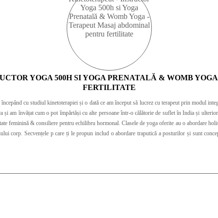
RUCTOR YOGA 500H SI YOGA PRENATALĂ & WOMB YOG
FERTILITATE
 începând cu studiul kinetoterapiei și o dată ce am început să lucrez cu terapeut prin modul inte
și am învățat cum o pot împărtăși cu alte persoane într-o călătorie de suflet în India și ulteri
ite au o abordare holistică - prin care îmi propun ca practica de Yoga să se simtă în toate dimensiunile
iului corp. Secvențele p care ți le propun includ o abordare traputică a posturilor și sunt conce