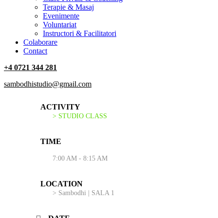
Terapie & Masaj
‎Evenimente
Voluntariat
‏‏‎Instructori & Facilitatori
Colaborare
Contact
+4 0721 344 281
sambodhistudio@gmail.com
ACTIVITY
> STUDIO CLASS
TIME
7:00 AM - 8:15 AM
LOCATION
> Sambodhi | SALA 1