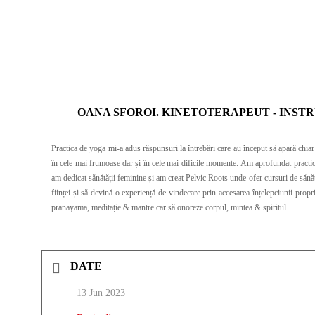
OANA SFOROI. KINETOTERAPEUT - INST
Practica de yoga mi-a adus răspunsuri la întrebări care au început să apară chiar
în cele mai frumoase dar și în cele mai dificile momente. Am aprofundat practica 
am dedicat sănătății feminine și am creat Pelvic Roots unde ofer cursuri de sănătate feminină & consiliere pentru echilibru hormonal. Clasele de yoga ofer
ființei și să devină o experiență de vindecare prin accesarea înțelepciunii propr
pranayama, meditație & mantre car să onoreze corpul, mintea & spiritul.
DATE
13 Jun 2023