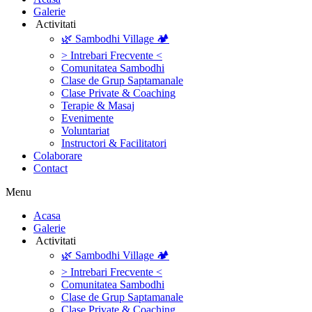
Galerie
‎ ‎Activitati‎
🌿 Sambodhi Village 🏕️
> Intrebari Frecvente <
Comunitatea Sambodhi
Clase de Grup Saptamanale
Clase Private & Coaching
Terapie & Masaj
‎Evenimente
Voluntariat
‏‏‎Instructori & Facilitatori
Colaborare
Contact
Menu
‎Acasa
Galerie
‎ ‎Activitati‎
🌿 Sambodhi Village 🏕️
> Intrebari Frecvente <
Comunitatea Sambodhi
Clase de Grup Saptamanale
Clase Private & Coaching