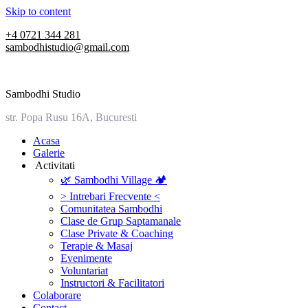
Skip to content
+4 0721 344 281
sambodhistudio@gmail.com
Sambodhi Studio
str. Popa Rusu 16A, Bucuresti
‎Acasa
Galerie
‎ ‎Activitati‎
🌿 Sambodhi Village 🏕️
> Intrebari Frecvente <
Comunitatea Sambodhi
Clase de Grup Saptamanale
Clase Private & Coaching
Terapie & Masaj
‎Evenimente
Voluntariat
‏‏‎Instructori & Facilitatori
Colaborare
Contact