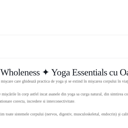
 Wholeness ✦ Yoga Essentials cu O
de mișcare care ghidează practica de yoga și se extind în mișcarea corpului în viaț
 mișcările în corp astfel incat asanele din yoga sa curga natural, din simtirea c
ationare corecta, incredere si interconectivitate.
 toate sistemele corpului (nervos, digestiv, musculoskeletal, endocrin) și calit