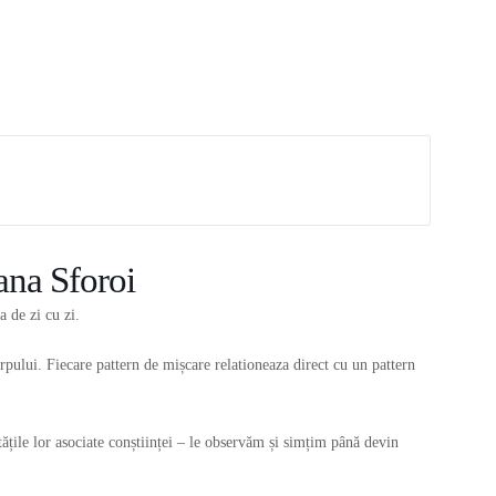
ana Sforoi
a de zi cu zi.
orpului. Fiecare pattern de mișcare relationeaza direct cu un pattern
ățile lor asociate conștiinței – le observăm și simțim până devin