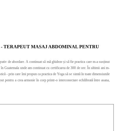
A - TERAPEUT MASAJ ABDOMINAL PENTRU
grativ de abordare. A continuat să mă ghideze și să fie practica care m-a susținut
or în Guatemala unde am continuat cu certificarea de 300 de ore. În ultimii ani m-
put pentru a crea armonie în corp printr-o interconectare echilibrată între asana,