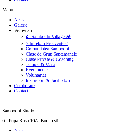
Menu
‎Acasa
Galerie
‎ ‎Activitati‎
🌿 Sambodhi Village 🏕️
> Intrebari Frecvente <
Comunitatea Sambodhi
Clase de Grup Saptamanale
Clase Private & Coaching
Terapie & Masaj
‎Evenimente
Voluntariat
‏‏‎Instructori & Facilitatori
Colaborare
Contact
Sambodhi Studio
str. Popa Rusu 16A, Bucuresti
‎Acasa