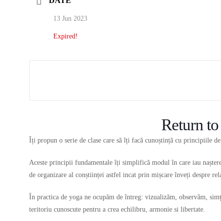
DATE
13 Jun 2023
Expired!
Return to
Îți propun o serie de clase care să îți facă cunoștință cu principiile 
Aceste principii fundamentale îți simplifică modul în care iau naștere
de organizare al conștiinței astfel incat prin mișcare înveți despre rel
În practica de yoga ne ocupăm de întreg: vizualizăm, observăm, simțim
teritoriu cunoscute pentru a crea echilibru, armonie si libertate.