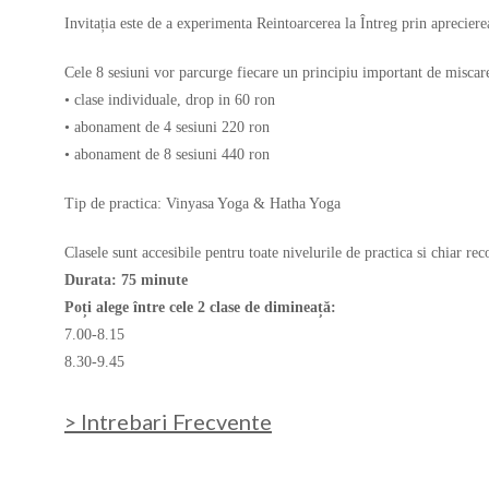
Invitația este de a experimenta Reintoarcerea la Întreg prin apreciere
Cele 8 sesiuni vor parcurge fiecare un principiu important de miscar
• clase individuale, drop in 60 ron
• abonament de 4 sesiuni 220 ron
• abonament de 8 sesiuni 440 ron
Tip de practica: Vinyasa Yoga & Hatha Yoga
Clasele sunt accesibile pentru toate nivelurile de practica si chiar r
Durata: 75 minute
Poți alege între cele 2 clase de dimineață:
7.00-8.15
8.30-9.45
> Intrebari Frecvente