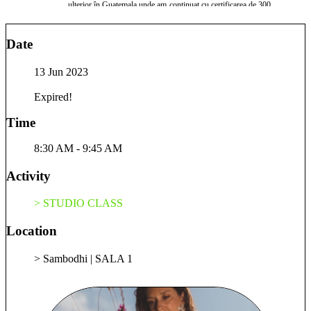
ulterior în Guatemala unde am continuat cu certificarea de 300
de ore. În ultimii ani m-am dedicat sănătății feminine și am
creat Pelvic Roots unde ofer cursuri de sănătate feminină &
Date
consiliere pentru echilibru hormonal. Clasele de yoga oferite
au o abordare holistică - prin care îmi propun ca practica de
13 Jun 2023
Yoga să se simtă în toate dimensiunile ființei și să devină o
experiență de vindecare prin accesarea înțelepciunii propriului
Expired!
corp. Secvențele p care ți le propun includ o abordare
traputică a posturilor și sunt conceput pentru a crea armonie în
Time
corp printr-o interconectare echilibrată între asana, pranayama,
meditație & mantre car să onoreze corpul, mintea & spiritul.
8:30 AM - 9:45 AM
Activity
> STUDIO CLASS
Location
> Sambodhi | SALA 1