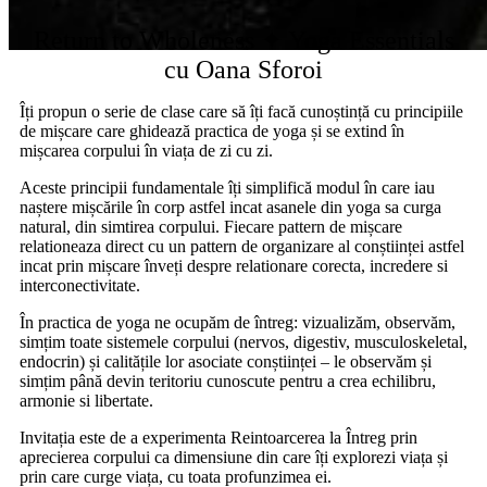
Return to Wholeness ✦ Yoga Essentials
cu Oana Sforoi
Îți propun o serie de clase care să îți facă cunoștință cu principiile
de mișcare care ghidează practica de yoga și se extind în
mișcarea corpului în viața de zi cu zi.
Aceste principii fundamentale îți simplifică modul în care iau
naștere mișcările în corp astfel incat asanele din yoga sa curga
natural, din simtirea corpului. Fiecare pattern de mișcare
relationeaza direct cu un pattern de organizare al conștiinței astfel
incat prin mișcare înveți despre relationare corecta, incredere si
interconectivitate.
În practica de yoga ne ocupăm de întreg: vizualizăm, observăm,
simțim toate sistemele corpului (nervos, digestiv, musculoskeletal,
endocrin) și calitățile lor asociate conștiinței – le observăm și
simțim până devin teritoriu cunoscute pentru a crea echilibru,
armonie si libertate.
Invitația este de a experimenta Reintoarcerea la Întreg prin
aprecierea corpului ca dimensiune din care îți explorezi viața și
prin care curge viața, cu toata profunzimea ei.