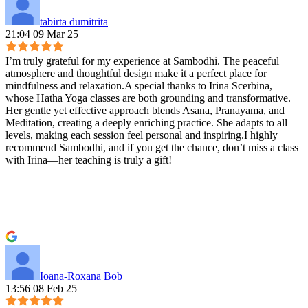
tabirta dumitrita
21:04 09 Mar 25
I’m truly grateful for my experience at Sambodhi. The peaceful
atmosphere and thoughtful design make it a perfect place for
mindfulness and relaxation.A special thanks to Irina Scerbina,
whose Hatha Yoga classes are both grounding and transformative.
Her gentle yet effective approach blends Asana, Pranayama, and
Meditation, creating a deeply enriching practice. She adapts to all
levels, making each session feel personal and inspiring.I highly
recommend Sambodhi, and if you get the chance, don’t miss a class
with Irina—her teaching is truly a gift!
Ioana-Roxana Bob
13:56 08 Feb 25