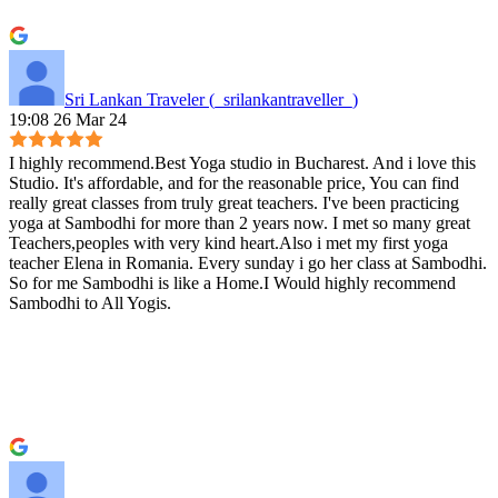
Sri Lankan Traveler (_srilankantraveller_)
19:08 26 Mar 24
I highly recommend.Best Yoga studio in Bucharest. And i love this
Studio. It's affordable, and for the reasonable price, You can find
really great classes from truly great teachers. I've been practicing
yoga at Sambodhi for more than 2 years now. I met so many great
Teachers,peoples with very kind heart.Also i met my first yoga
teacher Elena in Romania. Every sunday i go her class at Sambodhi.
So for me Sambodhi is like a Home.I Would highly recommend
Sambodhi to All Yogis.