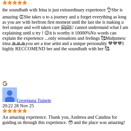
the soundbath with Irina is just extraordinary experience 👌She is
amazing 👏She takes u to a journey and u forget everything as long
as you are with herfrom first moment until the last she is making u
feel unique and well taken care 🤗🤗U cannot understand what I am
explaining until u try ! 😉it is worthy it 10000%No words can
explain the experience ...only sensations and feelings 🥰Mulțumesc
irina 🙏🙏🙏you are a true artist and a unique personality 💙💙💙I
highly RECCOMEND her and the soundbath with her 🥰
Georgiana Tuinete
20:22 28 Nov 25
An amazing experience. Thank you, Andreea and Catalina for
guiding us through this experience. 🥹 and the place was amazing!