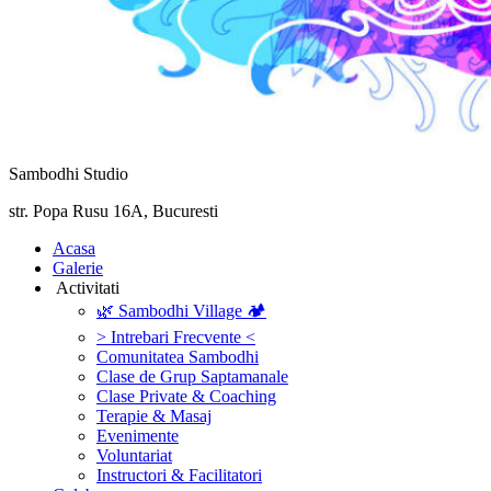
Sambodhi Studio
str. Popa Rusu 16A, Bucuresti
‎Acasa
Galerie
‎ ‎Activitati‎
🌿 Sambodhi Village 🏕️
> Intrebari Frecvente <
Comunitatea Sambodhi
Clase de Grup Saptamanale
Clase Private & Coaching
Terapie & Masaj
‎Evenimente
Voluntariat
‏‏‎Instructori & Facilitatori