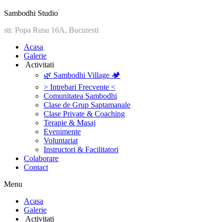
Sambodhi Studio
str. Popa Rusu 16A, Bucuresti
‎Acasa
Galerie
‎ ‎Activitati‎
🌿 Sambodhi Village 🏕️
> Intrebari Frecvente <
Comunitatea Sambodhi
Clase de Grup Saptamanale
Clase Private & Coaching
Terapie & Masaj
‎Evenimente
Voluntariat
‏‏‎Instructori & Facilitatori
Colaborare
Contact
Menu
‎Acasa
Galerie
‎ ‎Activitati‎