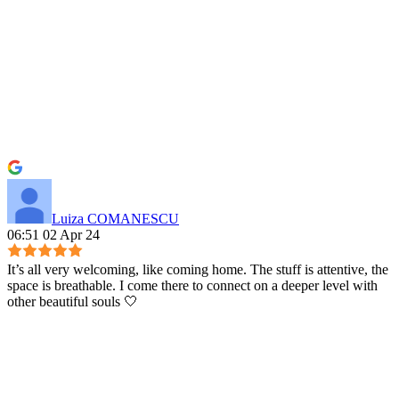
Luiza COMANESCU
06:51 02 Apr 24
It’s all very welcoming, like coming home. The stuff is attentive, the
space is breathable. I come there to connect on a deeper level with
other beautiful souls 🤍