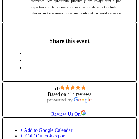
momente. Am aprofundat practica și am învățat cum o pot
împărtăși cu alte persoane într-o călătorie de suflet în India și
ulterior în Guatemala unde am continuat cu certificarea de
300 de ore. În ultimii ani m-am dedicat sănătății feminine și
am creat Pelvic Roots unde ofer cursuri de sănătate feminină
& consiliere pentru echilibru hormonal. Clasele de yoga
oferite au o abordare holistică - prin care îmi propun ca
Share this event
practica de Yoga să se simtă în toate dimensiunile ființei și să
devină o experiență de vindecare prin accesarea înțelepciunii
propriului corp. Secvențele p care ți le propun includ o
abordare traputică a posturilor și sunt conceput pentru a crea
armonie în corp printr-o interconectare echilibrată între asana,
pranayama, meditație & mantre car să onoreze corpul, mintea
& spiritul.
5.0
Based on 414 reviews
Review Us On
+ Add to Google Calendar
+ iCal / Outlook export