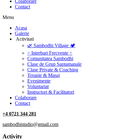
Colaborare
Contact
Menu
‎Acasa
Galerie
‎ ‎Activitati‎
🌿 Sambodhi Village 🏕️
> Intrebari Frecvente <
Comunitatea Sambodhi
Clase de Grup Saptamanale
Clase Private & Coaching
Terapie & Masaj
‎Evenimente
Voluntariat
‏‏‎Instructori & Facilitatori
Colaborare
Contact
+4 0721 344 281
sambodhistudio@gmail.com
Activity