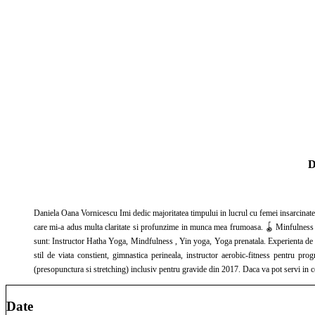
D
Daniela Oana Vornicescu Imi dedic majoritatea timpului in lucrul cu femei insarcinate si mamici, cu programe speciale de Mindfulness si miscare. Programele de Mindfulness sunt create 100% dupa MBSR – Mindfulness Based Stress Reduction by Jon Kabat Zinn. Un curs
care mi-a adus multa claritate si profunzime in munca mea frumoasa. 🪀 Minfulness in sarcina 🪀 Mindfulness mama si bebe 🪀 Un program complex pentru femei insarcinate – Calatoria prin sarcina (10 saptamani) Iar din specializarile ce m-au atras si le pretuiesc enorm,
sunt: Instructor Hatha Yoga, Mindfulness , Yin yoga, Yoga prenatala. Experienta de 10 ani in practica yoga cu aprofundare Hatha yoga traditionala – terapie prin posturi, respiratii, vizualizare, intentie. Terapeut holistic – tech. nutritionist, consilier echilibrare hormonala prin
stil de viata constient, gimnastica perineala, instructor aerobic-fitness pentru programe personalizate, prog
Date