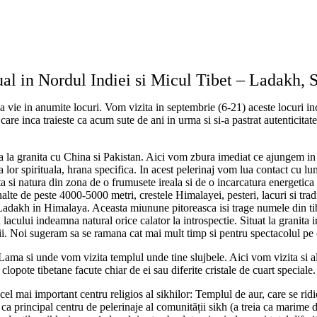
tual in Nordul Indiei si Micul Tibet – Ladakh,
aza vie in anumite locuri. Vom vizita in septembrie (6-21) aceste locuri in
 care inca traieste ca acum sute de ani in urma si si-a pastrat autenticitatea 
la la granita cu China si Pakistan. Aici vom zbura imediat ce ajungem in
 lor spirituala, hrana specifica. In acest pelerinaj vom lua contact cu lu
zita si natura din zona de o frumusete ireala si de o incarcatura energeti
nalte de peste 4000-5000 metri, crestele Himalayei, pesteri, lacuri si tradi
 Ladakh in Himalaya. Aceasta miunune pitoreasca isi trage numele din ti
a lacului indeamna natural orice calator la introspectie. Situat la granita 
 Noi sugeram sa se ramana cat mai mult timp si pentru spectacolul pe car
i Lama si unde vom vizita templul unde tine slujbele. Aici vom vizita si a
opote tibetane facute chiar de ei sau diferite cristale de cuart speciale.
cel mai important centru religios al sikhilor: Templul de aur, care se rid
a principal centru de pelerinaje al comunității sikh (a treia ca marime din 