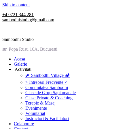
Skip to content
+4 0721 344 281
sambodhistudio@gmail.com
Sambodhi Studio
str. Popa Rusu 16A, Bucuresti
‎Acasa
Galerie
‎ ‎Activitati‎
🌿 Sambodhi Village 🏕️
> Intrebari Frecvente <
Comunitatea Sambodhi
Clase de Grup Saptamanale
Clase Private & Coaching
Terapie & Masaj
‎Evenimente
Voluntariat
‏‏‎Instructori & Facilitatori
Colaborare
Contact