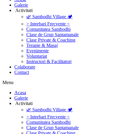
Galerie
‎ ‎Activitati‎
🌿 Sambodhi Village 🏕️
> Intrebari Frecvente <
Comunitatea Sambodhi
Clase de Grup Saptamanale
Clase Private & Coaching
Terapie & Masaj
‎Evenimente
Voluntariat
‏‏‎Instructori & Facilitatori
Colaborare
Contact
Menu
‎Acasa
Galerie
‎ ‎Activitati‎
🌿 Sambodhi Village 🏕️
> Intrebari Frecvente <
Comunitatea Sambodhi
Clase de Grup Saptamanale
Clase Private & Coaching