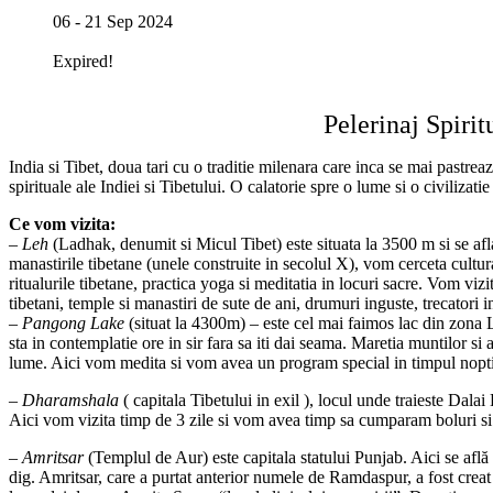
06 - 21 Sep 2024
Expired!
Pelerinaj Spiri
India si Tibet, doua tari cu o traditie milenara care inca se mai pastre
spirituale ale Indiei si Tibetului. O calatorie spre o lume si o civilizatie
Ce vom vizita:
–
Leh
(Ladhak, denumit si Micul Tibet) este situata la 3500 m si se af
manastirile tibetane (unele construite in secolul X), vom cerceta cultura
ritualurile tibetane, practica yoga si meditatia in locuri sacre. Vom vi
tibetani, temple si manastiri de sute de ani, drumuri inguste, trecatori i
–
Pangong Lake
(situat la 4300m) – este cel mai faimos lac din zona
sta in contemplatie ore in sir fara sa iti dai seama. Maretia muntilor si 
lume. Aici vom medita si vom avea un program special in timpul noptii.
–
Dharamshala
( capitala Tibetului in exil ), locul unde traieste Dala
Aici vom vizita timp de 3 zile si vom avea timp sa cumparam boluri si cl
–
Amritsar
(Templul de Aur) este capitala statului Punjab. Aici se află 
dig. Amritsar, care a purtat anterior numele de Ramdaspur, a fost creat c