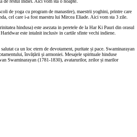
ta de restul Indiei. Aici vom sta o noapte.
coli de yoga cu program de manastire), maestrii yoghini, printre care
a, cel care i-a fost maestru lui Mircea Eliade. Aici vom sta 3 zile.
rinitatea hindusa) este asezata in peretele de la Har Ki Pauri din orasul
idwar este intalnit inclusiv in cartile sfinte vechi indiene.
 salutat ca un loc etern de devotament, puritate și pace. Swaminarayan
amentului, învățării și armoniei. Mesajele spirituale hinduse
hagwan Swaminarayan (1781-1830), avatarurilor, zeilor și marilor