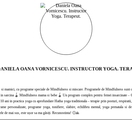
ANIELA OANA VORNICESCU. INSTRUCTOR YOGA. TER
rame yoga, tonifiere, slabire, echilibru mental, yoga prenatala si de recuperare/postpartum. Practic masajul Tailandez – T
(presopunctura si stretching) inclusiv pentru gravide din 2017. Daca va pot servi in cele de mai sus, este ușor sa ma găsiți. Recunostinta! 🙂🙏