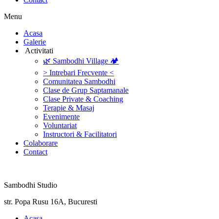
Menu
‎Acasa
Galerie
‎ ‎Activitati‎
🌿 Sambodhi Village 🏕️
> Intrebari Frecvente <
Comunitatea Sambodhi
Clase de Grup Saptamanale
Clase Private & Coaching
Terapie & Masaj
‎Evenimente
Voluntariat
‏‏‎Instructori & Facilitatori
Colaborare
Contact
Sambodhi Studio
str. Popa Rusu 16A, Bucuresti
‎Acasa