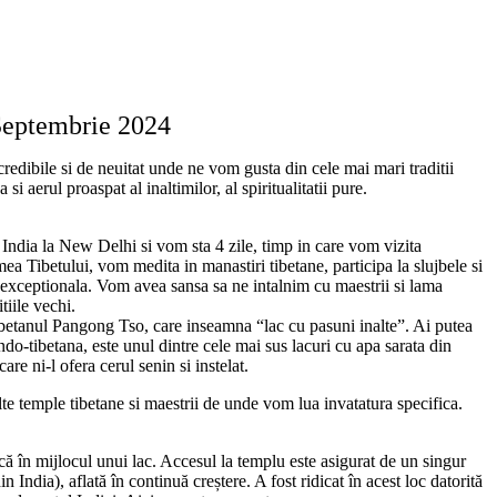
 Septembrie 2024
credibile si de neuitat unde ne vom gusta din cele mai mari traditii
si aerul proaspat al inaltimilor, al spiritualitatii pure.
 India la New Delhi si vom sta 4 zile, timp in care vom vizita
mea Tibetului, vom medita in manastiri tibetane, participa la slujbele si
ca exceptionala. Vom avea sansa sa ne intalnim cu maestrii si lama
tiile vechi.
betanul Pangong Tso, care inseamna “lac cu pasuni inalte”. Ai putea
indo-tibetana, este unul dintre cele mai sus lacuri cu apa sarata din
e ni-l ofera cerul senin si instelat.
lte temple tibetane si maestrii de unde vom lua invatatura specifica.
ică în mijlocul unui lac. Accesul la templu este asigurat de un singur
India), aflată în continuă creștere. A fost ridicat în acest loc datorită