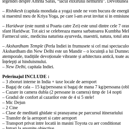
legendei despre Amrita Saras, “lacul elixirului nemuririi”. Devotiunea ad
–
Rishikesh
(capitala mondiala a yoga) unde ne vom bucura de energiile
si maestrul meu de Kriya Yoga, pe care l-am avut invitat si in emisiun
–
Haridwar
(este numit si Poarta catre Zei) este unul dintre cele 7 ora
sfant Haridwar. Tot aici se celebreaza marea sarbatoarea Kumbha Mela, 
Farmecul unic, medicina naturista ayurveda, maestrii, natura, totul atr
–
Akshardham Temple
(Perla Indiei in frumusete si cel mai spectacu
Akshardham din New Delhi este un Mandir – o locuință a lui Dumnezeu, 
atemporale, tradițiile devoționale vibrante și arhitectura antică, toate
înțelepți ai hinduismului.
–
New Delhi
, capitala Indiei.
Pelerinajul INCLUDE :
– 3 zboruri interne in India + taxe locale de aeroport
– Bagaj de cala – 15 kg/persoana si bagaj de mana 7 kg/persoana (obli
– Cazare in camera dubla (2 persoane in camera) timp de 14 nopti
– Gradul de confort al cazarilor este de 4 si 5 stele!
– Mic Dejun
– 2 Cine
– Clase de meditatii ghidate si pranayama pe parcursul itinerariului
– Transfer de la aeroport si catre aeroport
– Transport privat intre locatii in masini Toyota cu aer conditionat
– Intrari la anumite obiective