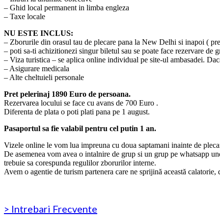
– Ghid local permanent in limba engleza
– Taxe locale
NU ESTE INCLUS:
– Zborurile din orasul tau de plecare pana la New Delhi si inapoi ( pr
– poti sa-ti achizitionezi singur biletul sau se poate face rezervare de g
– Viza turistica – se aplica online individual pe site-ul ambasadei. Daca 
– Asigurare medicala
– Alte cheltuieli personale
Pret pelerinaj 1890 Euro de persoana.
Rezervarea locului se face cu avans de 700 Euro .
Diferenta de plata o poti plati pana pe 1 august.
Pasaportul sa fie valabil pentru cel putin 1 an.
Vizele online le vom lua impreuna cu doua saptamani inainte de plecar
De asemenea vom avea o intalnire de grup si un grup pe whatsapp unde 
trebuie sa corespunda regulilor zborurilor interne.
Avem o agentie de turism partenera care ne sprijină această calatorie, 
> Intrebari Frecvente