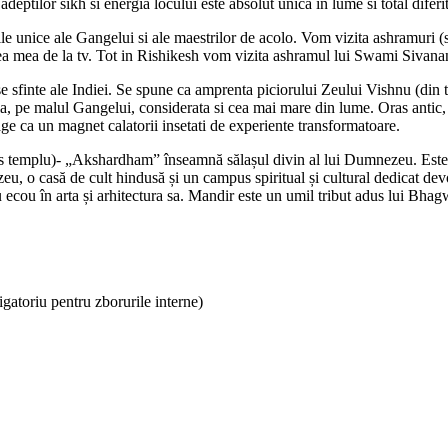
eptilor sikh si energia locului este absolut unica in lume si total diferi
 unice ale Gangelui si ale maestrilor de acolo. Vom vizita ashramuri (s
ea mea de la tv. Tot in Rishikesh vom vizita ashramul lui Swami Sivanand
se sfinte ale Indiei. Se spune ca amprenta piciorului Zeului Vishnu (din t
pe malul Gangelui, considerata si cea mai mare din lume. Oras antic, Har
age ca un magnet calatorii insetati de experiente transformatoare.
los templu)- „Akshardham” înseamnă sălașul divin al lui Dumnezeu. Este
o casă de cult hindusă și un campus spiritual și cultural dedicat devot
 au ecou în arta și arhitectura sa. Mandir este un umil tribut adus lui B
gatoriu pentru zborurile interne)