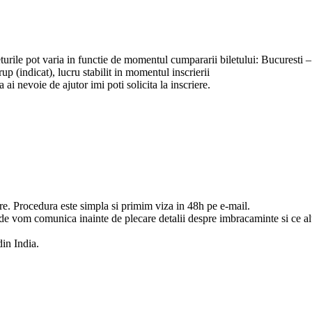
eturile pot varia in functie de momentul cumpararii biletului: Bucurest
rup (indicat), lucru stabilit in momentul inscrierii
ai nevoie de ajutor imi poti solicita la inscriere.
e. Procedura este simpla si primim viza in 48h pe e-mail.
vom comunica inainte de plecare detalii despre imbracaminte si ce alte 
din India.