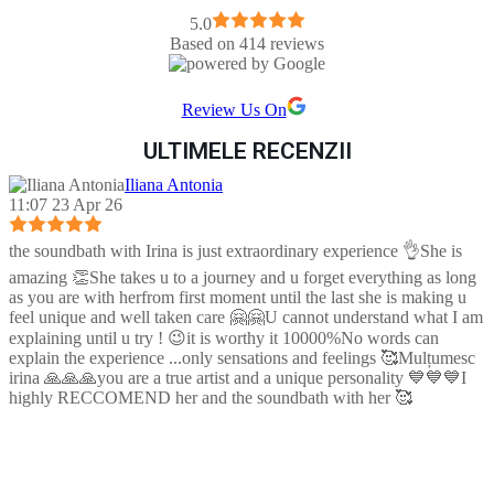
5.0
Based on 414 reviews
Review Us On
ULTIMELE RECENZII
Iliana Antonia
11:07 23 Apr 26
the soundbath with Irina is just extraordinary experience 👌She is
amazing 👏She takes u to a journey and u forget everything as long
as you are with herfrom first moment until the last she is making u
feel unique and well taken care 🤗🤗U cannot understand what I am
explaining until u try ! 😉it is worthy it 10000%No words can
explain the experience ...only sensations and feelings 🥰Mulțumesc
irina 🙏🙏🙏you are a true artist and a unique personality 💙💙💙I
highly RECCOMEND her and the soundbath with her 🥰