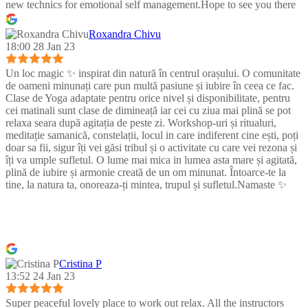
new technics for emotional self management.Hope to see you there
:)
Roxandra Chivu
18:00 28 Jan 23
Un loc magic ✨ inspirat din natură în centrul orașului. O comunitate
de oameni minunați care pun multă pasiune și iubire în ceea ce fac.
Clase de Yoga adaptate pentru orice nivel și disponibilitate, pentru
cei matinali sunt clase de dimineață iar cei cu ziua mai plină se pot
relaxa seara după agitația de peste zi. Workshop-uri și ritualuri,
meditație samanică, constelații, locul in care indiferent cine ești, poți
doar sa fii, sigur îți vei găsi tribul și o activitate cu care vei rezona și
îți va umple sufletul. O lume mai mica in lumea asta mare și agitată,
plină de iubire și armonie creată de un om minunat. Întoarce-te la
tine, la natura ta, onoreaza-ți mintea, trupul și sufletul.Namaste ✨
Cristina P
13:52 24 Jan 23
Super peaceful lovely place to work out relax. All the instructors