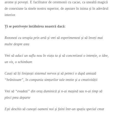
arome și povești. E facilitator de ceremonii cu cacao, ca unealtă magică
de conexiune la sinele nostru superior, de așezare în inima și în adevărul
interior.
Ți se potrivește întâlnirea noastră dacă:
Rezonezi cu terapia prin artă și vrei să experimentezi și să înveți mai
multe despre asta
Vrei să aduci un suflu nou în viața ta și să concretizezi o intenție, o idee,
un vis, o schimbare.
Cauți să îți liniștești sistemul nervos și să petreci o după amiază
“hrănitoare”, în compania simțurilor tale trezite și a creativității
Vrei să “evadezi” din oraș duminică și n-ai mașină sau n-ai timp să
pleci prea departe
Ești deschis să cunoști oameni noi și faini într-un spațiu special creat