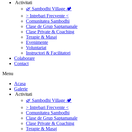
‎ ‎Activitati‎
🌿 Sambodhi Village 🏕️
> Intrebari Frecvente <
Comunitatea Sambodhi
Clase de Grup Saptamanale
Clase Private & Coaching
Terapie & Masaj
‎Evenimente
Voluntariat
‏‏‎Instructori & Facilitatori
Colaborare
Contact
Menu
‎Acasa
Galerie
‎ ‎Activitati‎
🌿 Sambodhi Village 🏕️
> Intrebari Frecvente <
Comunitatea Sambodhi
Clase de Grup Saptamanale
Clase Private & Coaching
Terapie & Masaj