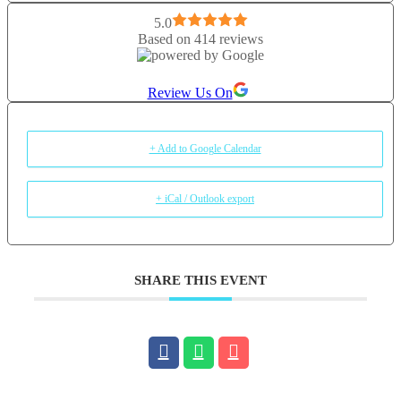
Ceremoniile de cacao sunt un prilej de centrare si reconectare la
5.0
propriul corp, la nevoile sale reale. Bautura servita este preparata din
Based on 414 reviews
cacao ceremoniala, aceasta avand cel mai inalt grad terapeutic si cel
mai bogat profil nutrititional. Cacaoa este deschizatoare de inimi,
Review Us On
ancora puternica in lutul corpului si aliat desavarsit in manifestarea
intentiilor stabilite cu claritate din spațiul adevarului propriu.
+ Add to Google Calendar
+ iCal / Outlook export
SHARE THIS EVENT