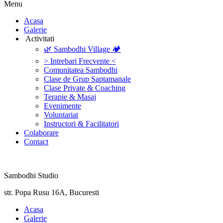
Menu
‎Acasa
Galerie
‎ ‎Activitati‎
🌿 Sambodhi Village 🏕️
> Intrebari Frecvente <
Comunitatea Sambodhi
Clase de Grup Saptamanale
Clase Private & Coaching
Terapie & Masaj
‎Evenimente
Voluntariat
‏‏‎Instructori & Facilitatori
Colaborare
Contact
Sambodhi Studio
str. Popa Rusu 16A, Bucuresti
‎Acasa
Galerie