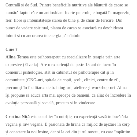
Centrală și de Sud. Printre beneficiile nutritive ale băuturii de cacao se
numără faptul că e un antioxidant foarte puternic, e bogată în magneziu,
fier, fibre și îmbunătățește starea de bine și de chiar de fericire. Din
punct de vedere spiritual, planta de cacao se asociază cu deschiderea
inimii și cu ancorarea în energia pământului.
Cine ?
Alina Tomșa
este psihoterapeut cu specializare în terapia prin arte
expresive (Elveția). Are o experiență de peste 15 ani de lucru în
domeniul psihologiei, atât în cabinetul de psihoterapie cât și în
comunitate (ONG-uri, spitale de copii, școli, clinici, centre de zi),
precum și în facilitarea de training-uri, ateliere și workshop-uri. Alina
își propune să aducă arta mai aproape de oameni, ca aliat de încredere în
evoluția personală și socială, precum și în vindecare.
Cristina Niță
este consilier în nutriție, cu experiență vastă în bucătăria
vegană și raw vegană. E pasionată de hrană ca mijloc de așezare în corp
și conectare la noi înșine, dar și la cei din jurul nostru, cu care împărțim