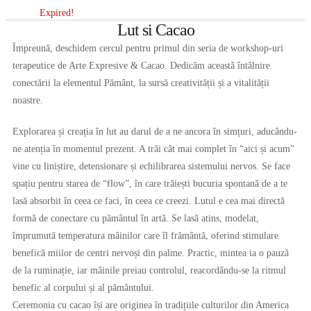
Expired!
Lut si Cacao
Împreună, deschidem cercul pentru primul din seria de workshop-uri
terapeutice de Arte Expresive & Cacao. Dedicăm această întâlnire
conectării la elementul Pământ, la sursă creativității și a vitalității
noastre.
Explorarea și creația în lut au darul de a ne ancora în simțuri, aducându-
ne atenția în momentul prezent. A trăi cât mai complet în “aici și acum”
vine cu liniștire, detensionare și echilibrarea sistemului nervos. Se face
spațiu pentru starea de “flow”, în care trăiești bucuria spontană de a te
lasă absorbit în ceea ce faci, în ceea ce creezi. Lutul e cea mai directă
formă de conectare cu pământul în artă. Se lasă atins, modelat,
împrumută temperatura mâinilor care îl frământă, oferind stimulare
benefică miilor de centri nervoși din palme. Practic, mintea ia o pauză
de la ruminație, iar mâinile preiau controlul, reacordându-se la ritmul
benefic al corpului și al pământului.
Ceremonia cu cacao își are originea în tradițiile culturilor din America