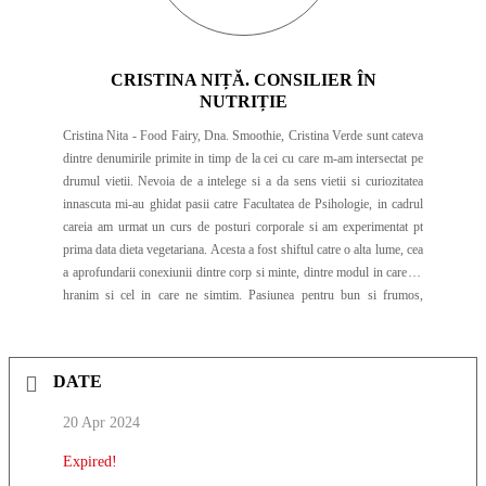
creez contexte în care femeile să găsească un spațiu sigur pentru a
creste individual si impreuna. Urmăresc, totodată, să organizez anual
retreat-uri de terapie prin Arte Expresive, unde oamenii pot găsi noi
fațete ale vindecării si evolutiei personale cu ajutorul artei. Susțin,
CRISTINA NIȚĂ. CONSILIER ÎN
acolo unde este necesar, traininguri pentru specialiști in sanatate
NUTRIȚIE
mintala și ateliere de dezvoltare a aptitudinilor de utilizare a artelor
Cristina Nita - Food Fairy, Dna. Smoothie, Cristina Verde sunt cateva
expresive cu tineri cu traumă psihologică sau cu alte categorii
dintre denumirile primite in timp de la cei cu care m-am intersectat pe
defavorizate.
drumul vietii. Nevoia de a intelege si a da sens vietii si curiozitatea
innascuta mi-au ghidat pasii catre Facultatea de Psihologie, in cadrul
careia am urmat un curs de posturi corporale si am experimentat pt
prima data dieta vegetariana. Acesta a fost shiftul catre o alta lume, cea
a aprofundarii conexiunii dintre corp si minte, dintre modul in care ne
hranim si cel in care ne simtim. Pasiunea pentru bun si frumos,
gusturi, arome si culori si-a gasit directia, iar calatoria in lumea
bucatariei, începută in casa bunicii cu aromele ei inconfundabile, a
continuat in bucătării mai mari sau mai mici, experimentând pe rand
DATE
hrana vegetariana, ayurvedica si raw vegana si aducandu-mi
contributia la infiintarea unuia dintre cele mai cunoscute restaurante de
20 Apr 2024
profil din tara, Rawdia. Am capatat ulterior experienta colaborand cu
grupuri atat de copii, cat si de adulti in cadrul workshopurilor de gatit
Expired!
tinute. Cacaoa a aparut in calea mea natural, ca o amintire ingropata