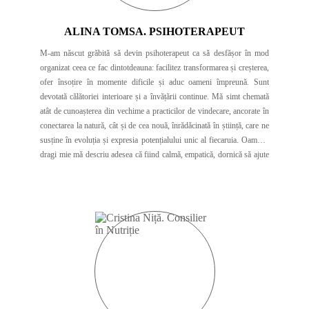
ALINA TOMSA. PSIHOTERAPEUT
M-am născut grăbită să devin psihoterapeut ca să desfășor în mod
organizat ceea ce fac dintotdeauna: facilitez transformarea și creșterea,
ofer însoțire în momente dificile și aduc oameni împreună. Sunt
devotată călătoriei interioare și a învățării continue. Mă simt chemată
atât de cunoașterea din vechime a practicilor de vindecare, ancorate în
conectarea la natură, cât și de cea nouă, înrădăcinată în știință, care ne
susține în evoluția și expresia potențialului unic al fiecaruia. Oamenii
dragi mie mă descriu adesea că fiind calmă, empatică, dornică să ajute
și cu un simț al umorului năzdrăvan. Sunt absolventă a Facultății de
Psihologie a Universității București. Am încheiat primul master în
Terapii prin Arte Expresive, la European Graduate School, în Elveția,
în 2011. În prezent, sunt singurul psiholog cu această specializare din
România. Am absolvit apoi cel de-al doilea master în Psihoterapie
Experiențială Unificatoare pentru copil, cuplu și familie, în anul 2012,
la Universitatea București. Dincolo de ușile cabinetului sau ale
spitalului de copii, de când mă știu, adun oameni în jurul meu în fel și
chip, fie sub formă de cercuri de femei, retreat-uri, workshop-uri sau
training-uri. De mai bine de 10 ani, susțin grupuri de feminitate și