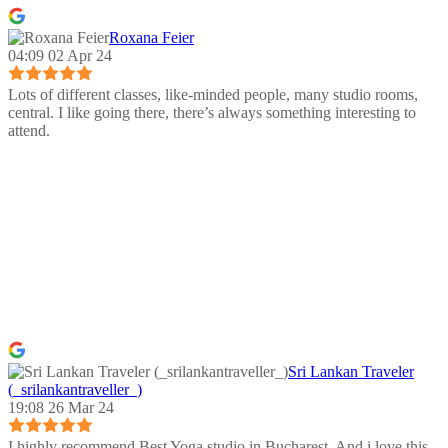
Roxana Feier
04:09 02 Apr 24
Lots of different classes, like-minded people, many studio rooms,
central. I like going there, there’s always something interesting to
attend.
Sri Lankan Traveler
(_srilankantraveller_)
19:08 26 Mar 24
I highly recommend.Best Yoga studio in Bucharest. And i love this