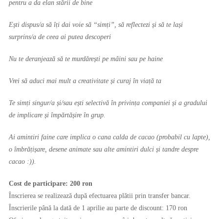
pentru a da elan stării de bine
Ești dispus/a să îți dai voie să “simți”, să reflectezi și să te lași
surprins/a de ceea ai putea descoperi
Nu te deranjează să te murdărești pe mâini sau pe haine
Vrei să aduci mai mult a creativitate și curaj în viață ta
Te simți singur/a și/sau ești selectivă în privința companiei și a gradului
de implicare și împărtășire în grup.
Ai amintiri faine care implica o cana calda de cacao (probabil cu lapte),
o îmbrățișare, desene animate sau alte amintiri dulci și tandre despre
cacao :)).
Cost de participare: 200 ron
Înscrierea se realizează după efectuarea plătii prin transfer bancar.
Înscrierile până la dată de 1 aprilie au parte de discount: 170 ron