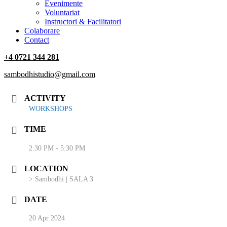
‎Evenimente
Voluntariat
‏‏‎Instructori & Facilitatori
Colaborare
Contact
+4 0721 344 281
sambodhistudio@gmail.com
ACTIVITY
WORKSHOPS
TIME
2:30 PM - 5:30 PM
LOCATION
> Sambodhi | SALA 3
DATE
20 Apr 2024