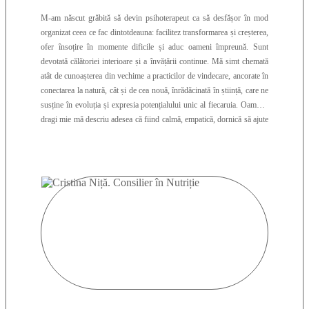
M-am născut grăbită să devin psihoterapeut ca să desfășor în mod
organizat ceea ce fac dintotdeauna: facilitez transformarea și creșterea,
ofer însoțire în momente dificile și aduc oameni împreună. Sunt
devotată călătoriei interioare și a învățării continue. Mă simt chemată
atât de cunoașterea din vechime a practicilor de vindecare, ancorate în
conectarea la natură, cât și de cea nouă, înrădăcinată în știință, care ne
susține în evoluția și expresia potențialului unic al fiecaruia. Oamenii
dragi mie mă descriu adesea că fiind calmă, empatică, dornică să ajute
și cu un simț al umorului năzdrăvan. Sunt absolventă a Facultății de
Psihologie a Universității București. Am încheiat primul master în
Terapii prin Arte Expresive, la European Graduate School, în Elveția,
în 2011. În prezent, sunt singurul psiholog cu această specializare din
România. Am absolvit apoi cel de-al doilea master în Psihoterapie
Experiențială Unificatoare pentru copil, cuplu și familie, în anul 2012,
la Universitatea București. Dincolo de ușile cabinetului sau ale
spitalului de copii, de când mă știu, adun oameni în jurul meu în fel și
chip, fie sub formă de cercuri de femei, retreat-uri, workshop-uri sau
training-uri. De mai bine de 10 ani, susțin grupuri de feminitate și
creez contexte în care femeile să găsească un spațiu sigur pentru a
creste individual si impreuna. Urmăresc, totodată, să organizez anual
retreat-uri de terapie prin Arte Expresive, unde oamenii pot găsi noi