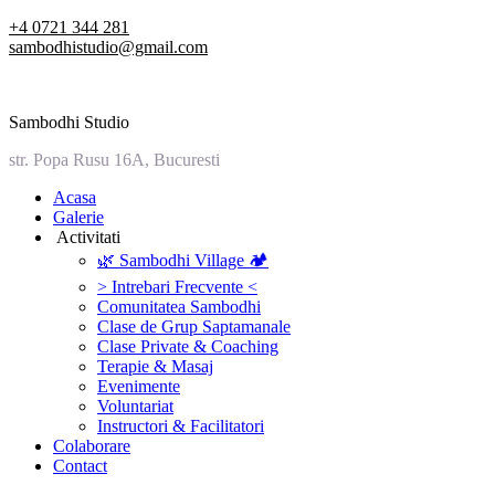
Skip
+4 0721 344 281
to
sambodhistudio@gmail.com
content
Sambodhi Studio
str. Popa Rusu 16A, Bucuresti
‎Acasa
Galerie
‎ ‎Activitati‎
🌿 Sambodhi Village 🏕️
> Intrebari Frecvente <
Comunitatea Sambodhi
Clase de Grup Saptamanale
Clase Private & Coaching
Terapie & Masaj
‎Evenimente
Voluntariat
‏‏‎Instructori & Facilitatori
Colaborare
Contact