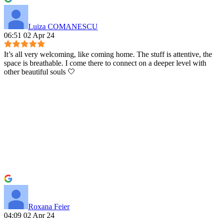
Luiza COMANESCU
06:51 02 Apr 24
It’s all very welcoming, like coming home. The stuff is attentive, the
space is breathable. I come there to connect on a deeper level with
other beautiful souls 🤍
Roxana Feier
04:09 02 Apr 24