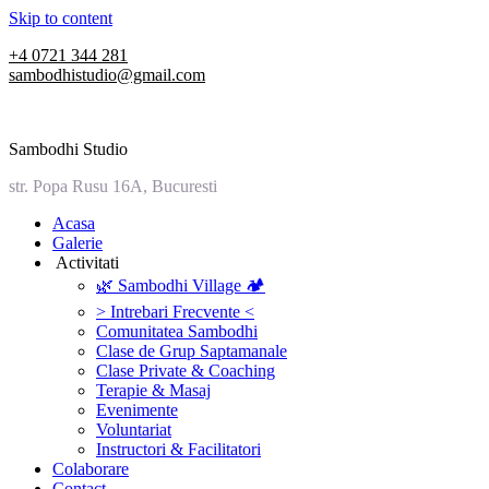
Skip to content
+4 0721 344 281
sambodhistudio@gmail.com
Sambodhi Studio
str. Popa Rusu 16A, Bucuresti
‎Acasa
Galerie
‎ ‎Activitati‎
🌿 Sambodhi Village 🏕️
> Intrebari Frecvente <
Comunitatea Sambodhi
Clase de Grup Saptamanale
Clase Private & Coaching
Terapie & Masaj
‎Evenimente
Voluntariat
‏‏‎Instructori & Facilitatori
Colaborare
Contact