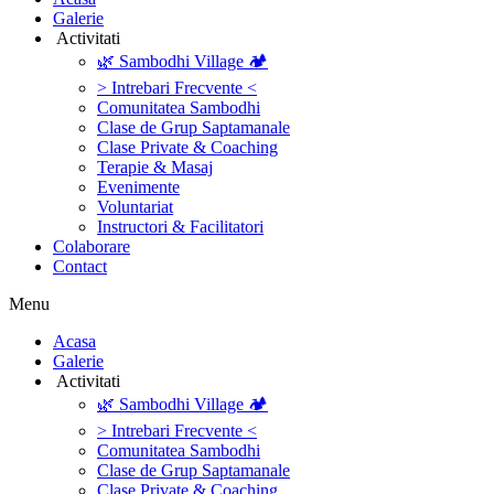
Galerie
‎ ‎Activitati‎
🌿 Sambodhi Village 🏕️
> Intrebari Frecvente <
Comunitatea Sambodhi
Clase de Grup Saptamanale
Clase Private & Coaching
Terapie & Masaj
‎Evenimente
Voluntariat
‏‏‎Instructori & Facilitatori
Colaborare
Contact
Menu
‎Acasa
Galerie
‎ ‎Activitati‎
🌿 Sambodhi Village 🏕️
> Intrebari Frecvente <
Comunitatea Sambodhi
Clase de Grup Saptamanale
Clase Private & Coaching