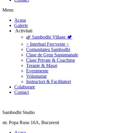
Menu
‎Acasa
Galerie
‎ ‎Activitati‎
🌿 Sambodhi Village 🏕️
> Intrebari Frecvente <
Comunitatea Sambodhi
Clase de Grup Saptamanale
Clase Private & Coaching
Terapie & Masaj
‎Evenimente
Voluntariat
‏‏‎Instructori & Facilitatori
Colaborare
Contact
Sambodhi Studio
str. Popa Rusu 16A, Bucuresti
‎Acasa