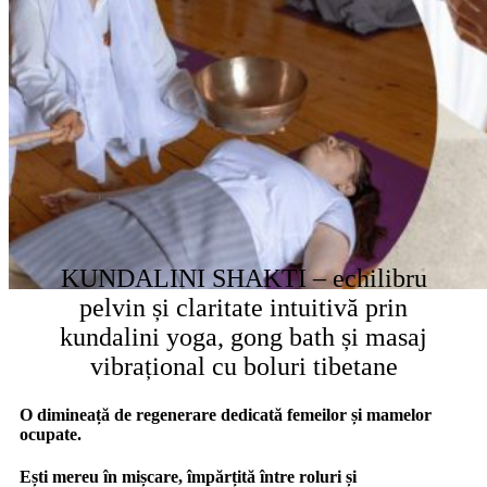
KUNDALINI SHAKTI – echilibru
pelvin și claritate intuitivă prin
kundalini yoga, gong bath și masaj
vibrațional cu boluri tibetane
O dimineață de regenerare dedicată femeilor și mamelor
ocupate.
Ești mereu în mișcare, împărțită între roluri și