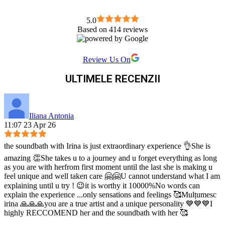
5.0
Based on 414 reviews
Review Us On
ULTIMELE RECENZII
Iliana Antonia
11:07 23 Apr 26
the soundbath with Irina is just extraordinary experience 👌She is
amazing 👏She takes u to a journey and u forget everything as long
as you are with herfrom first moment until the last she is making u
feel unique and well taken care 🤗🤗U cannot understand what I am
explaining until u try ! 😉it is worthy it 10000%No words can
explain the experience ...only sensations and feelings 🥰Mulțumesc
irina 🙏🙏🙏you are a true artist and a unique personality 💙💙💙I
highly RECCOMEND her and the soundbath with her 🥰