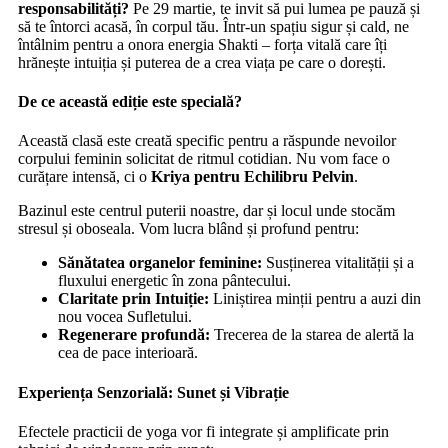
responsabilități?
Pe 29 martie, te invit să pui lumea pe pauză și
să te întorci acasă, în corpul tău. Într-un spațiu sigur și cald, ne
întâlnim pentru a onora energia Shakti – forța vitală care îți
hrănește intuiția și puterea de a crea viața pe care o dorești.
De ce această ediție este specială?
Această clasă este creată specific pentru a răspunde nevoilor
corpului feminin solicitat de ritmul cotidian. Nu vom face o
curățare intensă, ci o
Kriya pentru Echilibru Pelvin
.
Bazinul este centrul puterii noastre, dar și locul unde stocăm
stresul și oboseala. Vom lucra blând și profund pentru:
Sănătatea organelor feminine:
Susținerea vitalității și a
fluxului energetic în zona pântecului.
Claritate prin Intuiție:
Liniștirea minții pentru a auzi din
nou vocea Sufletului.
Regenerare profundă:
Trecerea de la starea de alertă la
cea de pace interioară.
Experiența Senzorială: Sunet și Vibrație
Efectele practicii de yoga vor fi integrate și amplificate prin