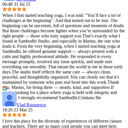
06:48 31 Jul 25
When I first started teaching yoga, I was told: "You’ll face a lot of
challenges at the beginning". And that turned out to be true. The
beginning can be uncertain, full of questions and moments of doubt.
But those challenges become lighter when you’re surrounded by the
right people — those who truly support you.That’s exactly what I
found at Sambodhi Studio, and especially in Marius, the one who
leads it. From the very beginning, when I started teaching yoga at
Sambodhi, he offered genuine support — always present with a
calm and highly professional attitude. He responded to every
message promptly, resolved any issue quickly, and made sure
everything ran smoothly. That meant the world to me in those early
days.The studio itself reflects the same care — always clean,
peaceful, and thoughtfully organized. You can clearly see that it’s
maintained by someone who puts real heart into this work.Thank
you, Marius, for being there — steady, kind, and supportive.If
you’re looking for a place where yoga is held with integrity and
warmth, I strongly recommend Sambodhi.Cristiana Ilie
Vlad Rusanescu
18:20 23 Mar 25
I love this place for the diversity of experiences of different classes
and teachers. There are so many cool people you can meet here.