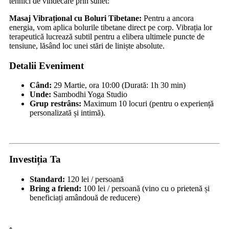
tehnici de vindecare prin sunet:
Masaj Vibrațional cu Boluri Tibetane:
Pentru a ancora
energia, vom aplica bolurile tibetane direct pe corp. Vibrația lor
terapeutică lucrează subtil pentru a elibera ultimele puncte de
tensiune, lăsând loc unei stări de liniște absolute.
Detalii Eveniment
Când:
29 Martie, ora 10:00 (Durată: 1h 30 min)
Unde:
Sambodhi Yoga Studio
Grup restrâns:
Maximum 10 locuri (pentru o experiență
personalizată și intimă).
Investiția Ta
Standard:
120 lei / persoană
Bring a friend:
100 lei / persoană (vino cu o prietenă și
beneficiați amândouă de reducere)