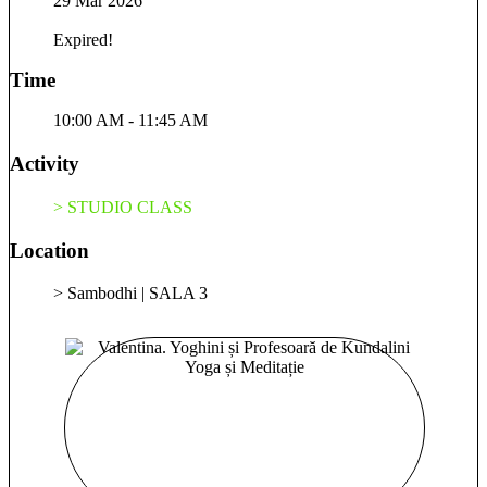
29 Mar 2026
conștiinței tale și lumina pe care o aduci în această existență.
Folosesc în sesiuni vibrația sunetului ca maestru susținător,
Expired!
prin intonarea mantrelor și soundhealing. Sunt practician
certificat în vindecare prin sunet și folosesc boluri cântătoare
Time
tibetane și gong pentru a crea o stare de relaxare profundă,
unde să poți integra efectele practicii, să te poți cufunda adânc
10:00 AM - 11:45 AM
în propria conștiință și să te poți deschide spre ceea ce ai de
primit, văzut, experimentat. Satnam
Activity
> STUDIO CLASS
Location
> Sambodhi | SALA 3