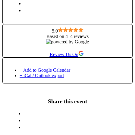
prin intonarea mantrelor și soundhealing. Sunt practician
certificat în vindecare prin sunet și folosesc boluri cântătoare
tibetane și gong pentru a crea o stare de relaxare profundă,
unde să poți integra efectele practicii, să te poți cufunda adânc
în propria conștiință și să te poți deschide spre ceea ce ai de
primit, văzut, experimentat. Satnam
5.0
Based on 414 reviews
Review Us On
+ Add to Google Calendar
+ iCal / Outlook export
Share this event