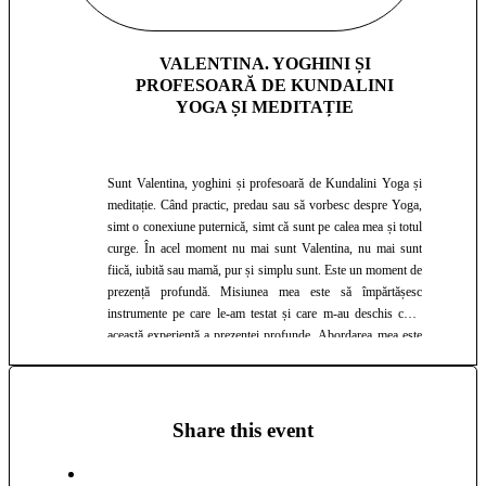
VALENTINA. YOGHINI ȘI
PROFESOARĂ DE KUNDALINI
YOGA ȘI MEDITAȚIE
Sunt Valentina, yoghini și profesoară de Kundalini Yoga și
meditație. Când practic, predau sau să vorbesc despre Yoga,
simt o conexiune puternică, simt că sunt pe calea mea și totul
curge. În acel moment nu mai sunt Valentina, nu mai sunt
fiică, iubită sau mamă, pur și simplu sunt. Este un moment de
prezență profundă. Misiunea mea este să împărtășesc
instrumente pe care le-am testat și care m-au deschis către
această experiență a prezenței profunde. Abordarea mea este
să te provoc și, în același timp, să te susțin, astfel încât să te
poți privi cu autenticitate, să-ți recunoști cine ești cu adevărat,
să accepți ambele polarități ale tale ca ființă umană și divină,
să faci în mod conștient alegerile care sporesc lumina asupra
Share this event
conștiinței tale și lumina pe care o aduci în această existență.
Folosesc în sesiuni vibrația sunetului ca maestru susținător,