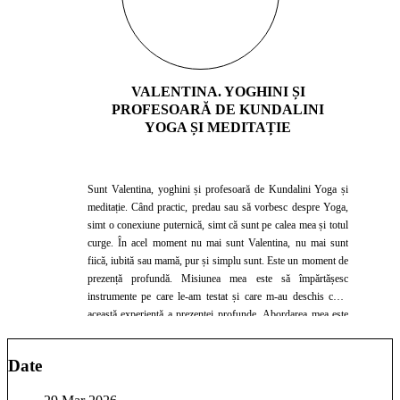
VALENTINA. YOGHINI ȘI
PROFESOARĂ DE KUNDALINI
YOGA ȘI MEDITAȚIE
Sunt Valentina, yoghini și profesoară de Kundalini Yoga și
meditație. Când practic, predau sau să vorbesc despre Yoga,
simt o conexiune puternică, simt că sunt pe calea mea și totul
curge. În acel moment nu mai sunt Valentina, nu mai sunt
fiică, iubită sau mamă, pur și simplu sunt. Este un moment de
prezență profundă. Misiunea mea este să împărtășesc
instrumente pe care le-am testat și care m-au deschis către
această experiență a prezenței profunde. Abordarea mea este
să te provoc și, în același timp, să te susțin, astfel încât să te
poți privi cu autenticitate, să-ți recunoști cine ești cu adevărat,
Date
să accepți ambele polarități ale tale ca ființă umană și divină,
să faci în mod conștient alegerile care sporesc lumina asupra