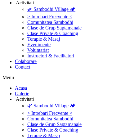
‎ ‎Activitati‎
🌿 Sambodhi Village 🏕️
> Intrebari Frecvente <
Comunitatea Sambodhi
Clase de Grup Saptamanale
Clase Private & Coaching
Terapie & Masaj
‎Evenimente
Voluntariat
‏‏‎Instructori & Facilitatori
Colaborare
Contact
Menu
‎Acasa
Galerie
‎ ‎Activitati‎
🌿 Sambodhi Village 🏕️
> Intrebari Frecvente <
Comunitatea Sambodhi
Clase de Grup Saptamanale
Clase Private & Coaching
Terapie & Masaj