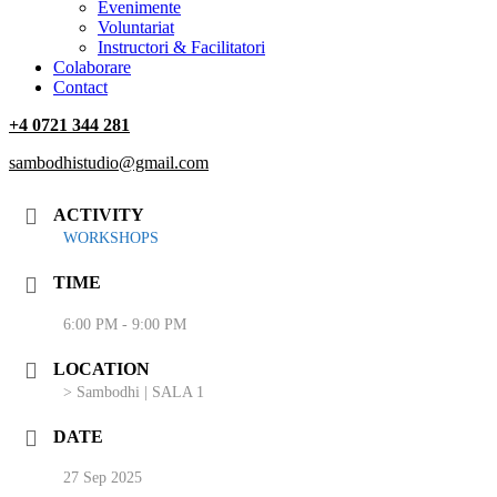
‎Evenimente
Voluntariat
‏‏‎Instructori & Facilitatori
Colaborare
Contact
+4 0721 344 281
sambodhistudio@gmail.com
ACTIVITY
WORKSHOPS
TIME
6:00 PM - 9:00 PM
LOCATION
> Sambodhi | SALA 1
DATE
27 Sep 2025