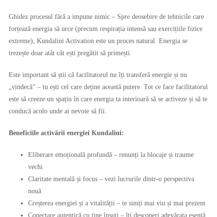
Ghidez procesul fără a impune nimic – Spre deosebire de tehnicile care
forțează energia să urce (precum respirația intensă sau exercițiile fizice
extreme), Kundalini Activation este un proces natural. Energia se
trezește doar atât cât ești pregătit să primești.
Este important să știi că facilitatorul nu îți transferă energie și nu
„vindecă” – tu ești cel care deține această putere. Tot ce face facilitatorul
este să creeze un spațiu în care energia ta interioară să se activeze și să te
conducă acolo unde ai nevoie să fii.
Beneficiile activării energiei Kundalini:
Eliberare emoțională profundă – renunți la blocaje și traume
vechi
Claritate mentală și focus – vezi lucrurile dintr-o perspectiva
nouă
Creșterea energiei și a vitalității – te simți mai viu și mai prezent
Conectare autentică cu tine însuți – îți descoperi adevărata esență