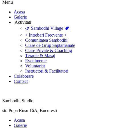
Menu
‎Acasa
Galerie
‎ ‎Activitati‎
🌿 Sambodhi Village 🏕️
> Intrebari Frecvente <
Comunitatea Sambodhi
Clase de Grup Saptamanale
Clase Private & Coaching
Terapie & Masaj
‎Evenimente
Voluntariat
‏‏‎Instructori & Facilitatori
Colaborare
Contact
Sambodhi Studio
str. Popa Rusu 16A, Bucuresti
‎Acasa
Galerie