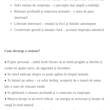
Stări extinse de conștiința – o percepție mai amplă a realității
Relaxare profundă și reducerea stresului – o stare de pace
interioară
Libertate interioară – renunți la frici și limitări autoimpuse
Creativitate sporită și intuiție clară – accesezi inspirația autentică
Cum decurge o sesiune?
● Explic procesul – astfel încât fiecare să se simtă pregătit și deschis și
creăm un spațiu sacru, de siguranță și încredere.
● Se oferă indicații despre ce poate apărea în timpul sesiunii.
● Te întinzi pe saltea – cu ochii închiși, acoperiți de o mască de somn
într-o stare de relaxare totală.
● Se ghidează o relaxare profundă și o conectare cu respirația.
● Muzica începe la un nivel ridicat– iar energia se activează și începe să
curgă în mod natural.