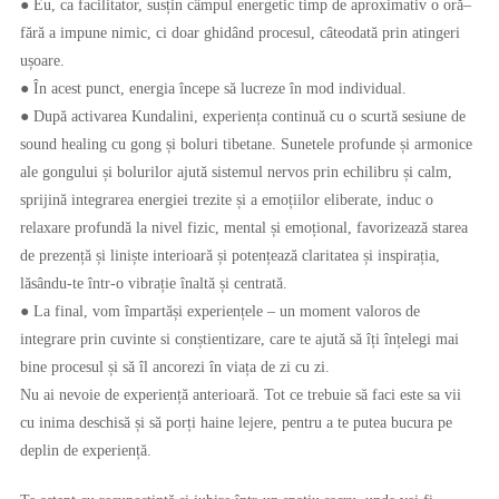
● Eu, ca facilitator, susțin câmpul energetic timp de aproximativ o oră–
fără a impune nimic, ci doar ghidând procesul, câteodată prin atingeri
ușoare.
● În acest punct, energia începe să lucreze în mod individual.
● După activarea Kundalini, experiența continuă cu o scurtă sesiune de
sound healing cu gong și boluri tibetane. Sunetele profunde și armonice
ale gongului și bolurilor ajută sistemul nervos prin echilibru și calm,
sprijină integrarea energiei trezite și a emoțiilor eliberate, induc o
relaxare profundă la nivel fizic, mental și emoțional, favorizează starea
de prezență și liniște interioară și potențează claritatea și inspirația,
lăsându-te într-o vibrație înaltă și centrată.
● La final, vom împartăși experiențele – un moment valoros de
integrare prin cuvinte si conștientizare, care te ajută să îți înțelegi mai
bine procesul și să îl ancorezi în viața de zi cu zi.
Nu ai nevoie de experiență anterioară. Tot ce trebuie să faci este sa vii
cu inima deschisă și să porți haine lejere, pentru a te putea bucura pe
deplin de experiență.