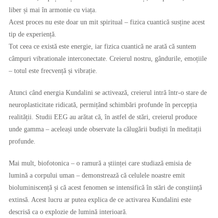
liber și mai în armonie cu viața.
Acest proces nu este doar un mit spiritual – fizica cuantică susține acest
tip de experiență.
Tot ceea ce există este energie, iar fizica cuantică ne arată că suntem
câmpuri vibrationale interconectate. Creierul nostru, gândurile, emoțiile
– totul este frecvență și vibrație.
Atunci când energia Kundalini se activează, creierul intră într-o stare de
neuroplasticitate ridicată, permițând schimbări profunde în percepția
realității. Studii EEG au arătat că, în astfel de stări, creierul produce
unde gamma – aceleași unde observate la călugării budiști în meditații
profunde.
Mai mult, biofotonica – o ramură a științei care studiază emisia de
lumină a corpului uman – demonstrează că celulele noastre emit
bioluminiscență și că acest fenomen se intensifică în stări de conștiință
extinsă. Acest lucru ar putea explica de ce activarea Kundalini este
descrisă ca o explozie de lumină interioară.