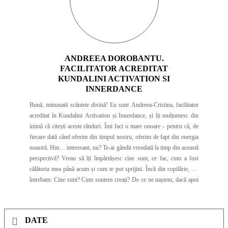
ANDREEA DOROBANTU.
FACILITATOR ACREDITAT
KUNDALINI ACTIVATION SI
INNERDANCE
Bună, minunată scânteie divină! Eu sunt Andreea-Cristina, facilitator
acreditat în Kundalini Activation și Innerdance, și îți mulțumesc din
inimă că citești aceste rânduri. Îmi faci o mare onoare – pentru că, de
fiecare dată când oferim din timpul nostru, oferim de fapt din energia
noastră. Hm… interesant, nu? Te-ai gândit vreodată la timp din această
perspectivă? Vreau să îți împărtășesc cine sunt, ce fac, cum a fost
călătoria mea până acum și cum te pot sprijini. Încă din copilărie, mă
întrebam: Cine sunt? Cum suntem creați? De ce ne naștem, dacă apoi
murim? Și unde mergem după? Îmi aduc aminte cum, pe furiș, citeam
revistele părinților despre paranormal – fascinată de tot ce însemna
mister și existență. Dar anii au trecut, iar viața m-a îndepărtat de acea
DATE
curiozitate pură. Au fost momente dureroase, lecții profunde. La 28 de