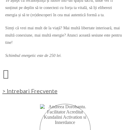
Te aștept cu recunoștință și iubire într-un spațiu sacru, unde vei fi
susținut pe deplin să te conectezi cu forța ta vitală, să îți eliberezi
energia și să te (re)descoperi în cea mai autentică formă a ta.
Simți că vrei mai mult de la viață? Mai multă libertate interioară, mai
multă conexiune, mai multă energie? Atunci această sesiune este pentru
tine!
Schimbul energetic este de 250 lei.
> Intrebari Frecvente