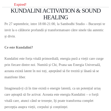
Expired!
KUNDALINI ACTIVATION & SOUND
HEALING
Pe 27 septembrie, intre 18:00-21:00, la Sambodhi Studio – București te
invit la o călătorie profundă și transformatoare către sinele tău autentic
și divin.
Ce este Kundalini?
Kundalini este forța vitală primordială, energia pură a vieții care curge
prin fiecare dintre noi. Numită și Chi, Prana sau Energia Universală,
aceasta există latent în noi toți, așteptând să fie trezită și lăsată să se
manifeste liber.
Imaginează-ți că în tine există o energie latentă, ca un potențial uriaș
care așteaptă să fie activat. Aceasta este energia Kundalini – o forță
vitală care, atunci când se trezește, îți poate transforma complet
percepția asupra vieții, corpului și conștiinței.