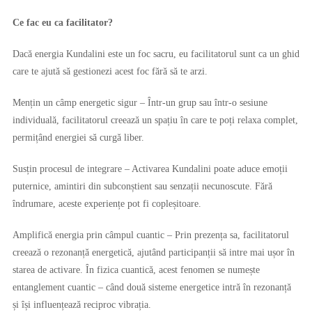
Ce fac eu ca facilitator?
Dacă energia Kundalini este un foc sacru, eu facilitatorul sunt ca un ghid
care te ajută să gestionezi acest foc fără să te arzi.
Mențin un câmp energetic sigur – Într-un grup sau într-o sesiune
individuală, facilitatorul creează un spațiu în care te poți relaxa complet,
permițând energiei să curgă liber.
Susțin procesul de integrare – Activarea Kundalini poate aduce emoții
puternice, amintiri din subconștient sau senzații necunoscute. Fără
îndrumare, aceste experiențe pot fi copleșitoare.
Amplifică energia prin câmpul cuantic – Prin prezența sa, facilitatorul
creează o rezonanță energetică, ajutând participanții să intre mai ușor în
starea de activare. În fizica cuantică, acest fenomen se numește
entanglement cuantic – când două sisteme energetice intră în rezonanță
și își influențează reciproc vibrația.