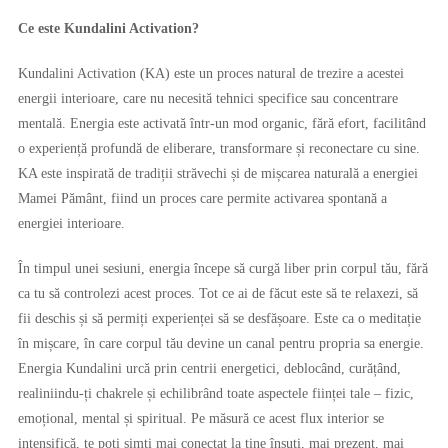
Ce este Kundalini Activation?
Kundalini Activation (KA) este un proces natural de trezire a acestei
energii interioare, care nu necesită tehnici specifice sau concentrare
mentală. Energia este activată într-un mod organic, fără efort, facilitând
o experiență profundă de eliberare, transformare și reconectare cu sine.
KA este inspirată de tradiții străvechi și de mișcarea naturală a energiei
Mamei Pământ, fiind un proces care permite activarea spontană a
energiei interioare.
În timpul unei sesiuni, energia începe să curgă liber prin corpul tău, fără
ca tu să controlezi acest proces. Tot ce ai de făcut este să te relaxezi, să
fii deschis și să permiți experienței să se desfășoare. Este ca o meditație
în mișcare, în care corpul tău devine un canal pentru propria sa energie.
Energia Kundalini urcă prin centrii energetici, deblocând, curățând,
realiniindu-ți chakrele și echilibrând toate aspectele ființei tale – fizic,
emoțional, mental și spiritual. Pe măsură ce acest flux interior se
intensifică, te poți simți mai conectat la tine însuți, mai prezent, mai