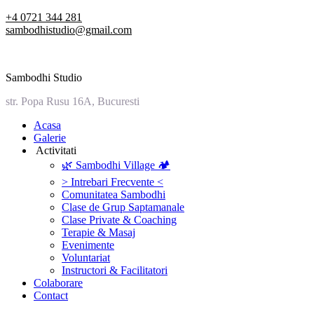
Skip
+4 0721 344 281
to
sambodhistudio@gmail.com
content
Sambodhi Studio
str. Popa Rusu 16A, Bucuresti
‎Acasa
Galerie
‎ ‎Activitati‎
🌿 Sambodhi Village 🏕️
> Intrebari Frecvente <
Comunitatea Sambodhi
Clase de Grup Saptamanale
Clase Private & Coaching
Terapie & Masaj
‎Evenimente
Voluntariat
‏‏‎Instructori & Facilitatori
Colaborare
Contact