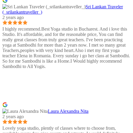
Sri Lankan Traveler
(_srilankantraveller_)
2 years ago
I highly recommend.Best Yoga studio in Bucharest. And i love this
Studio. It's affordable, and for the reasonable price, You can find
really great classes from truly great teachers. I've been practicing
yoga at Sambodhi for more than 2 years now. I met so many great
Teachers,peoples with very kind heart.Also i met my first yoga
teacher Elena in Romania. Every sunday i go her class at Sambodhi.
So for me Sambodhi is like a Home.I Would highly recommend
Sambodhi to All Yogis.
Laura Alexandra Nita
2 years ago
Lovely yoga studio, plently of classes where to choose from,