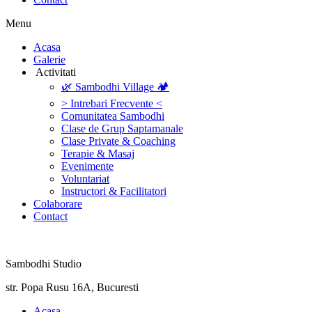
Menu
‎Acasa
Galerie
‎ ‎Activitati‎
🌿 Sambodhi Village 🏕️
> Intrebari Frecvente <
Comunitatea Sambodhi
Clase de Grup Saptamanale
Clase Private & Coaching
Terapie & Masaj
‎Evenimente
Voluntariat
‏‏‎Instructori & Facilitatori
Colaborare
Contact
Sambodhi Studio
str. Popa Rusu 16A, Bucuresti
‎Acasa