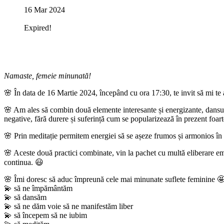
16 Mar 2024
Expired!
Namaste, femeie minunată!
🌸 În data de 16 Martie 2024, începând cu ora 17:30, te invit să mi te a
🌸 Am ales să combin două elemente interesante și energizante, dansul 
negative, fără durere și suferință cum se popularizează în prezent foart
🌸 Prin meditație permitem energiei să se așeze frumos și armonios în c
🌸 Aceste două practici combinate, vin la pachet cu multă eliberare emoți
continua. 😃
🌸 Îmi doresc să aduc împreună cele mai minunate suflete feminine 
💫 să ne împământăm
💫 să dansăm
💫 să ne dăm voie să ne manifestăm liber
💫 să începem să ne iubim