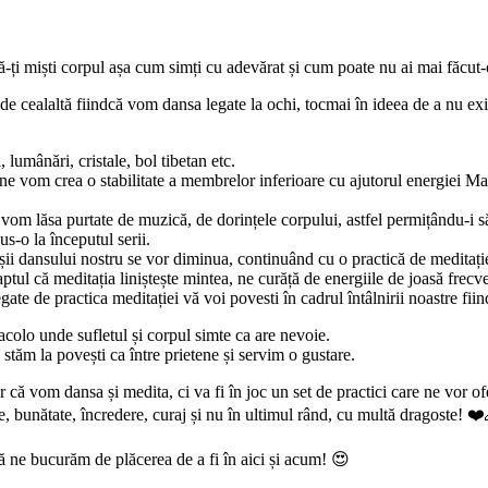
ie să-ți miști corpul așa cum simți cu adevărat și cum poate nu ai mai făcut
de cealaltă fiindcă vom dansa legate la ochi, tocmai în ideea de a nu exis
 lumânări, cristale, bol tibetan etc.
ne vom crea o stabilitate a membrelor inferioare cu ajutorul energiei 
om lăsa purtate de muzică, de dorințele corpului, astfel permițându-i să 
us-o la începutul serii.
șii dansului nostru se vor diminua, continuând cu o practică de meditație 
tul că meditația liniștește mintea, ne curăță de energiile de joasă frec
gate de practica meditației vă voi povesti în cadrul întâlnirii noastre fii
acolo unde sufletul și corpul simte ca are nevoie.
 stăm la povești ca între prietene și servim o gustare.
ar că vom dansa și medita, ci va fi în joc un set de practici care ne vor o
e, bunătate, încredere, curaj și nu în ultimul rând, cu multă dragoste! ❤
ă ne bucurăm de plăcerea de a fi în aici și acum! 😍