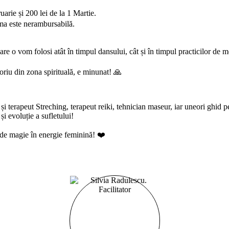
ruarie și 200 lei de la 1 Martie.
suma este nerambursabilă.
care o vom folosi atât în timpul dansului, cât și în timpul practicilor de m
soriu din zona spirituală, e minunat! 🙏
și terapeut Streching, terapeut reiki, tehnician maseur, iar uneori ghid pen
și evoluție a sufletului!
 de magie în energie feminină! ❤️