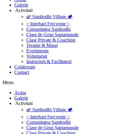
Galerie
‎ ‎Activitati‎
🌿 Sambodhi Village 🏕️
> Intrebari Frecvente <
Comunitatea Sambodhi
Clase de Grup Saptamanale
Clase Private & Coaching
Terapie & Masaj
‎Evenimente
Voluntariat
‏‏‎Instructori & Facilitatori
Colaborare
Contact
Menu
‎Acasa
Galerie
‎ ‎Activitati‎
🌿 Sambodhi Village 🏕️
> Intrebari Frecvente <
Comunitatea Sambodhi
Clase de Grup Saptamanale
Clase Private & Coaching