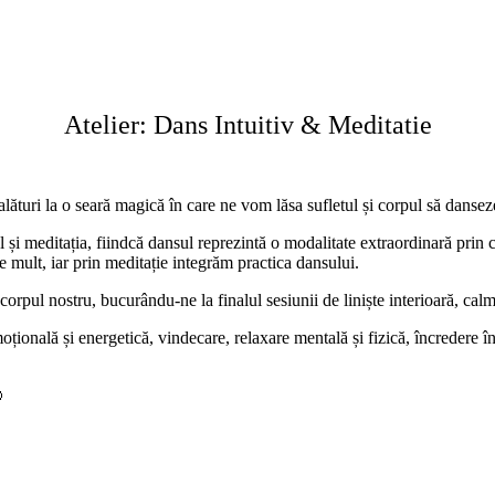
Atelier: Dans Intuitiv & Meditatie
lături la o seară magică în care ne vom lăsa sufletul și corpul să danseze
și meditația, fiindcă dansul reprezintă o modalitate extraordinară prin c
e mult, iar prin meditație integrăm practica dansului.
orpul nostru, bucurându-ne la finalul sesiunii de liniște interioară, cal
onală și energetică, vindecare, relaxare mentală și fizică, încredere în s
