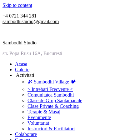
Skip to content
+4 0721 344 281
sambodhistudio@gmail.com
Sambodhi Studio
str. Popa Rusu 16A, Bucuresti
‎Acasa
Galerie
‎ ‎Activitati‎
🌿 Sambodhi Village 🏕️
> Intrebari Frecvente <
Comunitatea Sambodhi
Clase de Grup Saptamanale
Clase Private & Coaching
Terapie & Masaj
‎Evenimente
Voluntariat
‏‏‎Instructori & Facilitatori
Colaborare
Contact