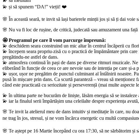
💫 să medităm
💫 și să spunem “DA!” vieții! ❤️
🌸 În această seară, te invit să lași barierele minții jos și să ți dai vo
🌸 Nu va fi loc de rușine, de critică, judecată sau amuzament una față 
🤩 Programul pe care îl vom parcurge împreună:
💫 deschidem seara construind un mic altar în centrul încăperii cu flori,
💫 începem seara propriu-zisă cu o practică de împământare prin care 
pregătindu-ne astfel de dans.
💫 atmosfera continuă în pași de dans pe diverse ritmuri muzicale. Ne v
eliberând în funcție de ceea ce are nevoie sau de intenția pe care și-a p
💫 ușor, ușor ne pregătim de punctul culminant al întâlnirii noastre. Pa
pusă în mișcare prin dans. Ca scurtă paranteză – vreau să menționez fap
când este practicată cu seriozitate și perseverență (mai multe aspecte le
💫 în ultima parte ne bucurăm de liniște, lăsăm energia să se instaleze 
💫 iar la finalul serii împărtășim una celeilalte despre experiența avută,
🌸 Te invit la atelierul meu de dans intuitiv și meditație în care, nu do
ne trag în jos, stresul, și ne vom încărca energetic cu multă compasiun
🌸 Te aștept pe 16 Martie începând cu ora 17:30, să ne sărbătorim și s