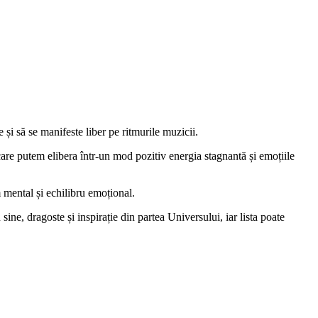
 și să se manifeste liber pe ritmurile muzicii.
are putem elibera într-un mod pozitiv energia stagnantă și emoțiile
m mental și echilibru emoțional.
ine, dragoste și inspirație din partea Universului, iar lista poate