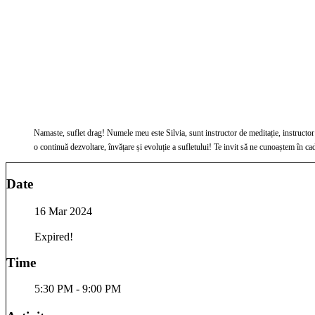
Namaste, suflet drag! Numele meu este Silvia, sunt instructor de meditație, instructor Pilates și terapeut Streching, terapeut reiki, tehnician maseur, iar uneori ghid pentru alte suflete în sesiunile 1:1 și nu numai. În rest, sunt un călător ca și tine prin această minunată viață, într-
Date
16 Mar 2024
Expired!
Time
5:30 PM - 9:00 PM