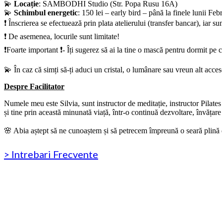
💫
Locație
: SAMBODHI Studio (Str. Popa Rusu 16A)
💫
Schimbul energetic
: 150 lei – early bird – până la finele lunii Feb
❗️ Înscrierea se efectuează prin plata atelierului (transfer bancar), iar 
❗️ De asemenea, locurile sunt limitate!
❗️Foarte important ❗️- Îți sugerez să ai la tine o mască pentru dormit pe 
💫 În caz că simți să-ți aduci un cristal, o lumânare sau vreun alt acce
Despre Facilitator
Numele meu este Silvia, sunt instructor de meditație, instructor Pilates 
și tine prin această minunată viață, într-o continuă dezvoltare, învățare 
🌸 Abia aștept să ne cunoaștem și să petrecem împreună o seară plină
> Intrebari Frecvente