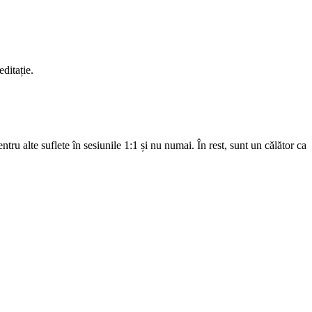
editație.
tru alte suflete în sesiunile 1:1 și nu numai. În rest, sunt un călător ca