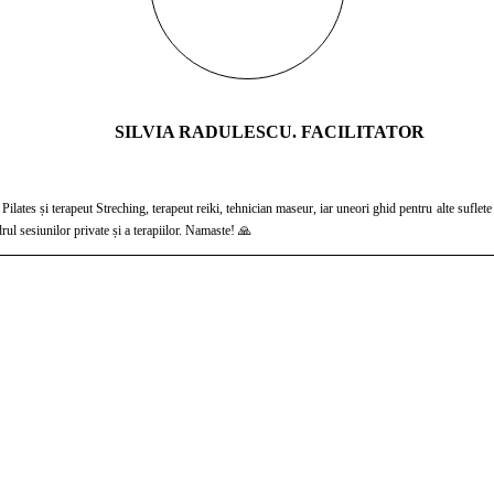
SILVIA RADULESCU. FACILITATOR
o continuă dezvoltare, învățare și evoluție a sufletului! Te invit să ne cunoaștem în cadrul sesiunilor private și a terapiilor. Namaste! 🙏