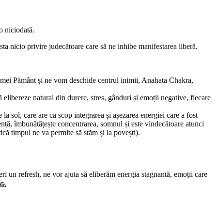
-o niciodată.
ta nicio privire judecătoare care să ne inhibe manifestarea liberă.
Mamei Pământ și ne vom deschide centrul inimii, Anahata Chakra,
elibereze natural din durere, stres, gânduri și emoții negative, fiecare
la sol, care are ca scop integrarea și așezarea energiei care a fost
vență, îmbunătățește concentrarea, somnul și este vindecătoare atunci
ndcă timpul ne va permite să stăm și la povești).
feri un refresh, ne vor ajuta să eliberăm energia stagnantă, emoții care
️🙏