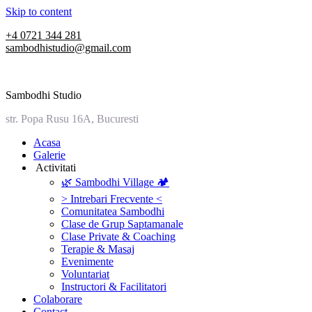
Skip to content
+4 0721 344 281
sambodhistudio@gmail.com
Sambodhi Studio
str. Popa Rusu 16A, Bucuresti
‎Acasa
Galerie
‎ ‎Activitati‎
🌿 Sambodhi Village 🏕️
> Intrebari Frecvente <
Comunitatea Sambodhi
Clase de Grup Saptamanale
Clase Private & Coaching
Terapie & Masaj
‎Evenimente
Voluntariat
‏‏‎Instructori & Facilitatori
Colaborare
Contact