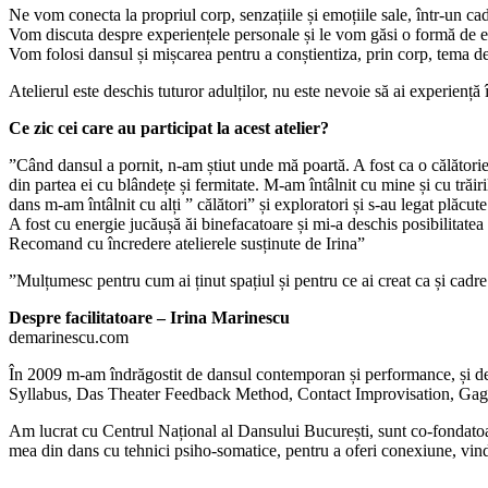
Ne vom conecta la propriul corp, senzațiile și emoțiile sale, într-un cad
Vom discuta despre experiențele personale și le vom găsi o formă de 
Vom folosi dansul și mișcarea pentru a conștientiza, prin corp, tema ded
Atelierul este deschis tuturor adulților, nu este nevoie să ai experiență
Ce zic cei care au participat la acest atelier?
”Când dansul a pornit, n-am știut unde mă poartă. A fost ca o călătorie 
din partea ei cu blândețe și fermitate. M-am întâlnit cu mine și cu trăi
dans m-am întâlnit cu alți ” călători” și exploratori și s-au legat plăcu
A fost cu energie jucăușă ăi binefacatoare și mi-a deschis posibilitatea s
Recomand cu încredere atelierele susținute de Irina”
”Mulțumesc pentru cum ai ținut spațiul și pentru ce ai creat ca și cadre
Despre facilitatoare – Irina Marinescu
demarinescu.com
În 2009 m-am îndrăgostit de dansul contemporan și performance, și de at
Syllabus, Das Theater Feedback Method, Contact Improvisation, Gag
Am lucrat cu Centrul Național al Dansului București, sunt co-fondatoa
mea din dans cu tehnici psiho-somatice, pentru a oferi conexiune, vindec