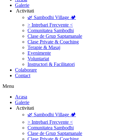
Galerie
‎ ‎Activitati‎
🌿 Sambodhi Village 🏕️
> Intrebari Frecvente <
Comunitatea Sambodhi
Clase de Grup Saptamanale
Clase Private & Coaching
Terapie & Masaj
‎Evenimente
Voluntariat
‏‏‎Instructori & Facilitatori
Colaborare
Contact
Menu
‎Acasa
Galerie
‎ ‎Activitati‎
🌿 Sambodhi Village 🏕️
> Intrebari Frecvente <
Comunitatea Sambodhi
Clase de Grup Saptamanale
Clase Private & Coaching