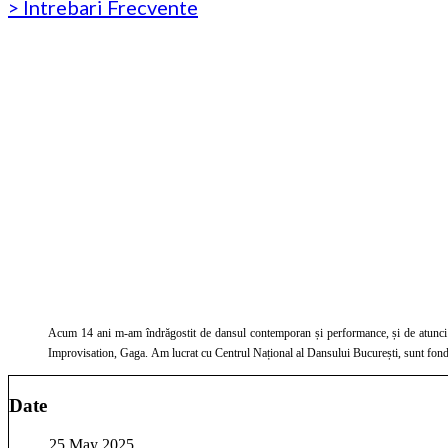
> Intrebari Frecvente
Acum 14 ani m-am îndrăgostit de dansul contemporan și performance, și de atunci a
Improvisation, Gaga. Am lucrat cu Centrul Național al Dansului Bucu
Date
25 May 2025