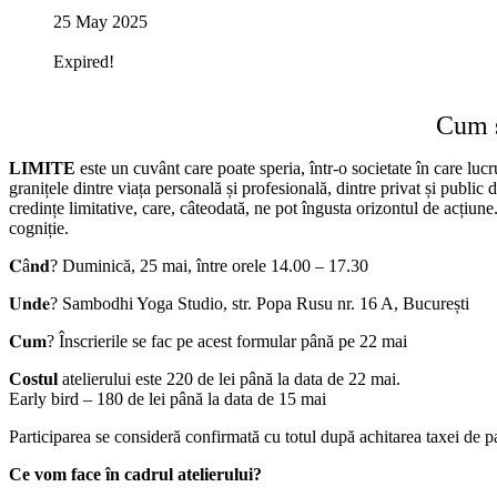
25 May 2025
Expired!
Cum s
LIMITE
este un cuvânt care poate speria, într-o societate în care lu
granițele dintre viața personală și profesională, dintre privat și public 
credințe limitative, care, câteodată, ne pot îngusta orizontul de acțiun
cogniție.
𝐂â𝐧𝐝? Duminică, 25 mai, între orele 14.00 – 17.30
𝐔𝐧𝐝𝐞? Sambodhi Yoga Studio, str. Popa Rusu nr. 16 A, București
𝐂𝐮𝐦? Înscrierile se fac pe acest formular până pe 22 mai
Costul
atelierului este 220 de lei până la data de 22 mai.
Early bird – 180 de lei până la data de 15 mai
Participarea se consideră confirmată cu totul după achitarea taxei de pa
Ce vom face în cadrul atelierului?