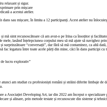
ru relaxant și sigur.
exprimare prin mișcare
icată a acestui atelier.
 în dans sau mișcare, în limita a 12 participanți. Acest atelier nu înlocuie
și mă simt recunoscătoare că am avut-o pe Irina ca însoțitor și facilitato
rile mele, lasând înțelepciunea corpului meu să mă ajute să navighez printr
te și surprinzătoare “conversații”, dar fără să mă contaminez, ca altă dată
ă fac legatura între toate acele părți din mine, căci în dans participi cu t
 de lucru explorativ”
unci am studiat cu profesioniști români și străini diferite limbaje de d
a.
re a Asociației Developing Art, iar din 2022 am început o specializare 
are și alinare, prin metode testate și recunoscute din sisteme și tehnici