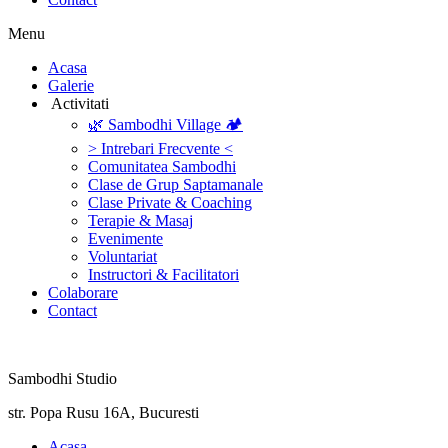
Menu
‎Acasa
Galerie
‎ ‎Activitati‎
🌿 Sambodhi Village 🏕️
> Intrebari Frecvente <
Comunitatea Sambodhi
Clase de Grup Saptamanale
Clase Private & Coaching
Terapie & Masaj
‎Evenimente
Voluntariat
‏‏‎Instructori & Facilitatori
Colaborare
Contact
Sambodhi Studio
str. Popa Rusu 16A, Bucuresti
‎Acasa