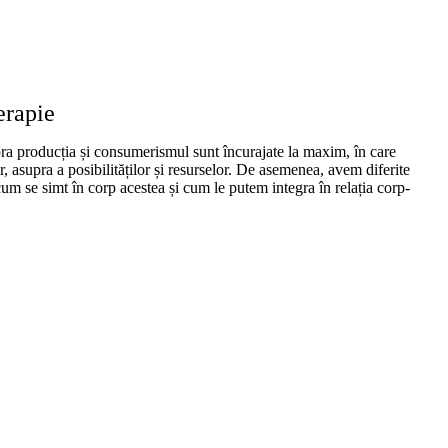
erapie
upra producția și consumerismul sunt încurajate la maxim, în care
or, asupra a posibilităților și resurselor. De asemenea, avem diferite
cum se simt în corp acestea și cum le putem integra în relația corp-