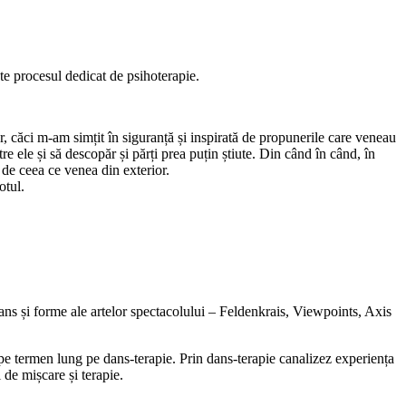
ște procesul dedicat de psihoterapie.
r, căci m-am simțit în siguranță și inspirată de propunerile care veneau
e ele și să descopăr și părți prea puțin știute. Din când în când, în
, de ceea ce venea din exterior.
otul.
ans și forme ale artelor spectacolului – Feldenkrais, Viewpoints, Axis
pe termen lung pe dans-terapie. Prin dans-terapie canalizez experiența
 de mișcare și terapie.