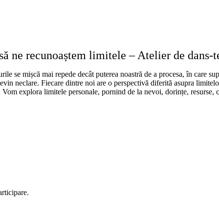
ă ne recunoaștem limitele – Atelier de dans-t
crurile se mișcă mai repede decât puterea noastră de a procesa, în care s
devin neclare. Fiecare dintre noi are o perspectivă diferită asupra limitel
e. Vom explora limitele personale, pornind de la nevoi, dorințe, resurse, 
rticipare.