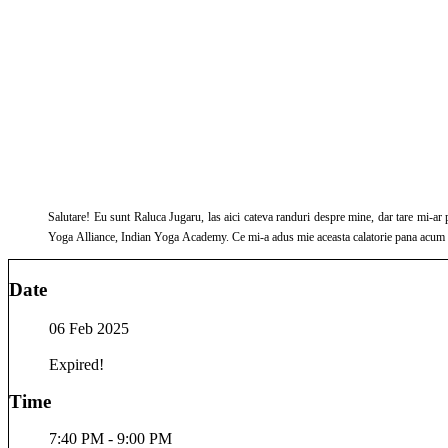
Salutare! Eu sunt Raluca Jugaru, las aici cateva randuri despre mine, dar tare mi-ar placea sa rupem bariera internetului si sa ne cunoastem fata in 
Yoga Alliance, Indian Yoga Academy. Ce mi-a adus mie aceasta calatorie pana acum este
Date
06 Feb 2025
Expired!
Time
7:40 PM - 9:00 PM