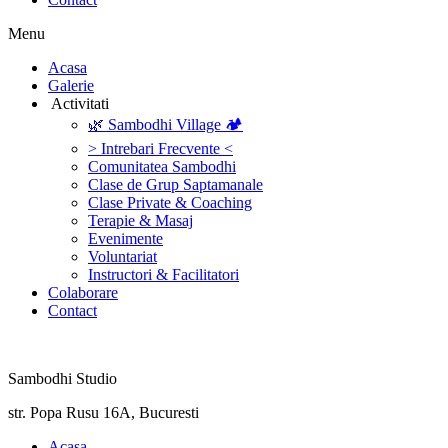
Menu
‎Acasa
Galerie
‎ ‎Activitati‎
🌿 Sambodhi Village 🏕️
> Intrebari Frecvente <
Comunitatea Sambodhi
Clase de Grup Saptamanale
Clase Private & Coaching
Terapie & Masaj
‎Evenimente
Voluntariat
‏‏‎Instructori & Facilitatori
Colaborare
Contact
Sambodhi Studio
str. Popa Rusu 16A, Bucuresti
‎Acasa