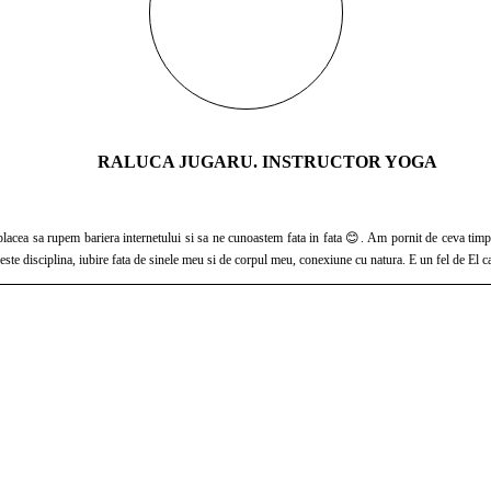
RALUCA JUGARU. INSTRUCTOR YOGA
fata 😊. Am pornit de ceva timp in aceasta calatorie, chiar inainte de a finaliza cursul de Instructor Yoga 200H TTC acreditat
 disciplina, iubire fata de sinele meu si de corpul meu, conexiune cu natura. E un fel de El ca