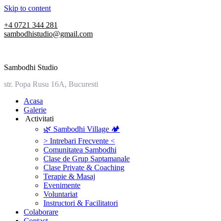
Skip to content
+4 0721 344 281
sambodhistudio@gmail.com
Sambodhi Studio
str. Popa Rusu 16A, Bucuresti
‎Acasa
Galerie
‎ ‎Activitati‎
🌿 Sambodhi Village 🏕️
> Intrebari Frecvente <
Comunitatea Sambodhi
Clase de Grup Saptamanale
Clase Private & Coaching
Terapie & Masaj
‎Evenimente
Voluntariat
‏‏‎Instructori & Facilitatori
Colaborare
Contact