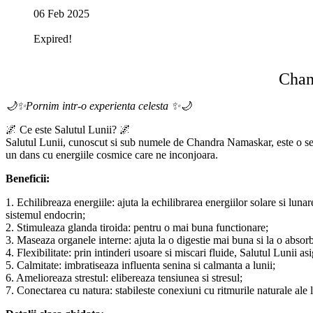
06 Feb 2025
Expired!
Chan
🌙✨Pornim intr-o experienta celesta ✨🌙
🌌 Ce este Salutul Lunii? 🌌
Salutul Lunii, cunoscut si sub numele de Chandra Namaskar, este o sec
un dans cu energiile cosmice care ne inconjoara.
Beneficii:
1. Echilibreaza energiile: ajuta la echilibrarea energiilor solare si luna
sistemul endocrin;
2. Stimuleaza glanda tiroida: pentru o mai buna functionare;
3. Maseaza organele interne: ajuta la o digestie mai buna si la o absorb
4. Flexibilitate: prin intinderi usoare si miscari fluide, Salutul Lunii as
5. Calmitate: imbratiseaza influenta senina si calmanta a lunii;
6. Amelioreaza strestul: elibereaza tensiunea si stresul;
7. Conectarea cu natura: stabileste conexiuni cu ritmurile naturale al