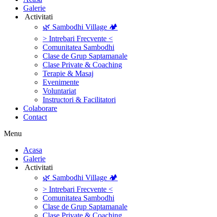
Galerie
‎ ‎Activitati‎
🌿 Sambodhi Village 🏕️
> Intrebari Frecvente <
Comunitatea Sambodhi
Clase de Grup Saptamanale
Clase Private & Coaching
Terapie & Masaj
‎Evenimente
Voluntariat
‏‏‎Instructori & Facilitatori
Colaborare
Contact
Menu
‎Acasa
Galerie
‎ ‎Activitati‎
🌿 Sambodhi Village 🏕️
> Intrebari Frecvente <
Comunitatea Sambodhi
Clase de Grup Saptamanale
Clase Private & Coaching