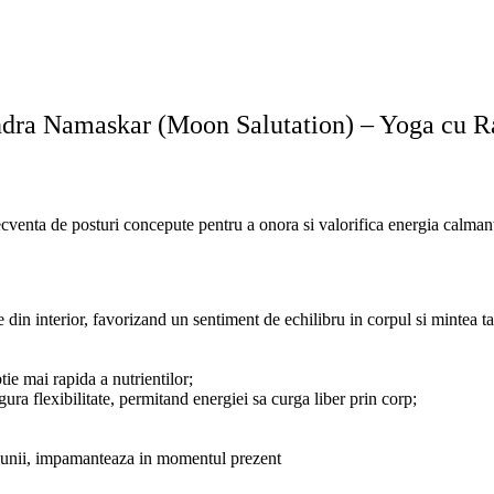
dra Namaskar (Moon Salutation) – Yoga cu R
venta de posturi concepute pentru a onora si valorifica energia calmant
re din interior, favorizand un sentiment de echilibru in corpul si mintea t
tie mai rapida a nutrientilor;
igura flexibilitate, permitand energiei sa curga liber prin corp;
e lunii, impamanteaza in momentul prezent