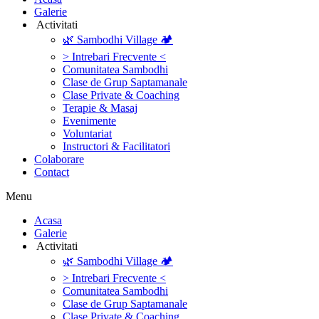
Galerie
‎ ‎Activitati‎
🌿 Sambodhi Village 🏕️
> Intrebari Frecvente <
Comunitatea Sambodhi
Clase de Grup Saptamanale
Clase Private & Coaching
Terapie & Masaj
‎Evenimente
Voluntariat
‏‏‎Instructori & Facilitatori
Colaborare
Contact
Menu
‎Acasa
Galerie
‎ ‎Activitati‎
🌿 Sambodhi Village 🏕️
> Intrebari Frecvente <
Comunitatea Sambodhi
Clase de Grup Saptamanale
Clase Private & Coaching