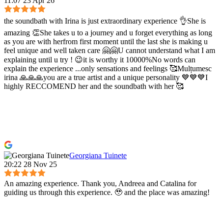
11:07 23 Apr 26
the soundbath with Irina is just extraordinary experience 👌She is
amazing 👏She takes u to a journey and u forget everything as long
as you are with herfrom first moment until the last she is making u
feel unique and well taken care 🤗🤗U cannot understand what I am
explaining until u try ! 😉it is worthy it 10000%No words can
explain the experience ...only sensations and feelings 🥰Mulțumesc
irina 🙏🙏🙏you are a true artist and a unique personality 💙💙💙I
highly RECCOMEND her and the soundbath with her 🥰
Georgiana Tuinete
20:22 28 Nov 25
An amazing experience. Thank you, Andreea and Catalina for
guiding us through this experience. 🥹 and the place was amazing!