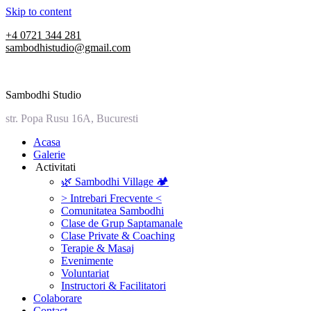
Skip to content
+4 0721 344 281
sambodhistudio@gmail.com
Sambodhi Studio
str. Popa Rusu 16A, Bucuresti
‎Acasa
Galerie
‎ ‎Activitati‎
🌿 Sambodhi Village 🏕️
> Intrebari Frecvente <
Comunitatea Sambodhi
Clase de Grup Saptamanale
Clase Private & Coaching
Terapie & Masaj
‎Evenimente
Voluntariat
‏‏‎Instructori & Facilitatori
Colaborare
Contact