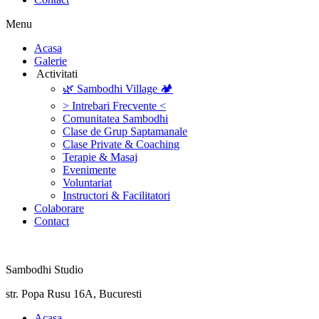
Menu
‎Acasa
Galerie
‎ ‎Activitati‎
🌿 Sambodhi Village 🏕️
> Intrebari Frecvente <
Comunitatea Sambodhi
Clase de Grup Saptamanale
Clase Private & Coaching
Terapie & Masaj
‎Evenimente
Voluntariat
‏‏‎Instructori & Facilitatori
Colaborare
Contact
Sambodhi Studio
str. Popa Rusu 16A, Bucuresti
‎Acasa