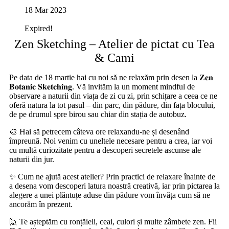
18 Mar 2023
Expired!
Zen Sketching – Atelier de pictat cu Tea
& Cami
Pe data de 18 martie hai cu noi să ne relaxăm prin desen la 𝐙𝐞𝐧
𝐁𝐨𝐭𝐚𝐧𝐢𝐜 𝐒𝐤𝐞𝐭𝐜𝐡𝐢𝐧𝐠. Vă invităm la un moment mindful de
observare a naturii din viața de zi cu zi, prin schițare a ceea ce ne
oferă natura la tot pasul – din parc, din pădure, din fața blocului,
de pe drumul spre birou sau chiar din stația de autobuz.
🎨 Hai să petrecem câteva ore relaxandu-ne și desenând
împreună. Noi venim cu uneltele necesare pentru a crea, iar voi
cu multă curiozitate pentru a descoperi secretele ascunse ale
naturii din jur.
✨ Cum ne ajută acest atelier? Prin practici de relaxare înainte de
a desena vom descoperi latura noastră creativă, iar prin pictarea la
alegere a unei plăntuțe aduse din pădure vom învăța cum să ne
ancorăm în prezent.
🙋 Te așteptăm cu ronțăieli, ceai, culori și multe zâmbete zen. Fii