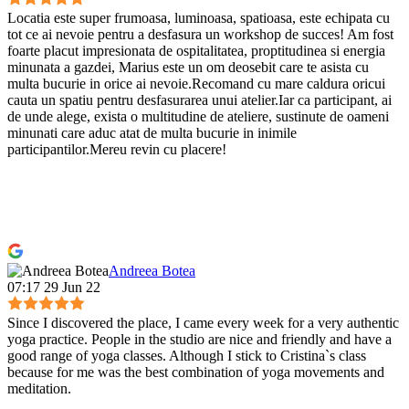
Locatia este super frumoasa, luminoasa, spatioasa, este echipata cu
tot ce ai nevoie pentru a desfasura un workshop de succes! Am fost
foarte placut impresionata de ospitalitatea, proptitudinea si energia
minunata a gazdei, Marius este un om deosebit care te asista cu
multa bucurie in orice ai nevoie.Recomand cu mare caldura oricui
cauta un spatiu pentru desfasurarea unui atelier.Iar ca participant, ai
de unde alege, exista o multitudine de ateliere, sustinute de oameni
minunati care aduc atat de multa bucurie in inimile
participantilor.Mereu revin cu placere!
Andreea Botea
07:17 29 Jun 22
Since I discovered the place, I came every week for a very authentic
yoga practice. People in the studio are nice and friendly and have a
good range of yoga classes. Although I stick to Cristina`s class
because for me was the best combination of yoga movements and
meditation.