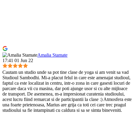
Amalia Stamate
17:41 01 Jun 22
Cautam un studio unde sa pot tine clase de yoga si am venit sa vad
Studioul Sambodhi. Mi-a placut felul in care este amenajat studioul,
faptul ca este localizat in centru, intr-o zona in care gasesti locuri de
parcare daca vii cu masina, dar poti ajunge usor si cu alte mijloace
de transport. De asemenea, m-a impresionat curatenia studioului,
acest lucru fiind remarcat si de participantii la clase :) Atmosfera este
una foarte prietenoasa, Marius are grija ca toti cei care trec pragul
studioului sa fie intampinati cu caldura si sa se simta bineveniti.