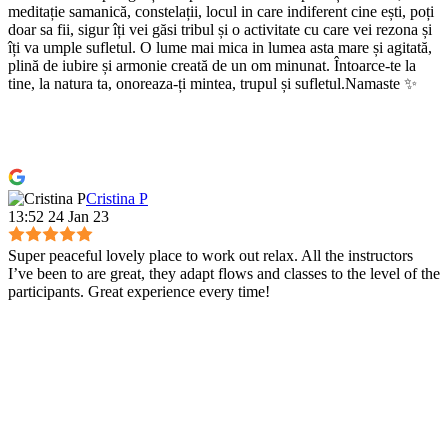
meditație samanică, constelații, locul in care indiferent cine ești, poți
doar sa fii, sigur îți vei găsi tribul și o activitate cu care vei rezona și
îți va umple sufletul. O lume mai mica in lumea asta mare și agitată,
plină de iubire și armonie creată de un om minunat. Întoarce-te la
tine, la natura ta, onoreaza-ți mintea, trupul și sufletul.Namaste ✨
Cristina P
13:52 24 Jan 23
Super peaceful lovely place to work out relax. All the instructors
I’ve been to are great, they adapt flows and classes to the level of the
participants. Great experience every time!