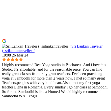
Sri Lankan Traveler
(_srilankantraveller_)
19:08 26 Mar 24
I highly recommend.Best Yoga studio in Bucharest. And i love this
Studio. It's affordable, and for the reasonable price, You can find
really great classes from truly great teachers. I've been practicing
yoga at Sambodhi for more than 2 years now. I met so many great
Teachers,peoples with very kind heart.Also i met my first yoga
teacher Elena in Romania. Every sunday i go her class at Sambodhi.
So for me Sambodhi is like a Home.I Would highly recommend
Sambodhi to All Yogis.