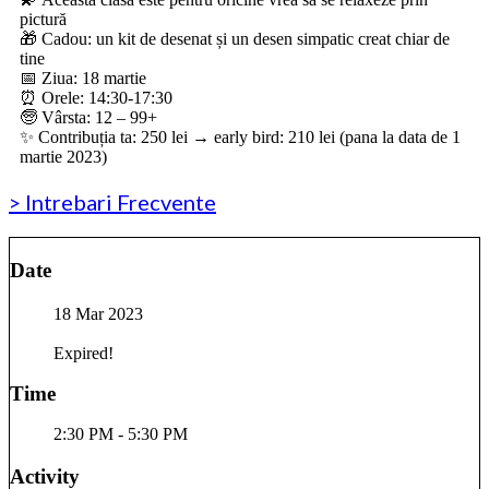
pictură
🎁 Cadou: un kit de desenat și un desen simpatic creat chiar de
tine
📅 Ziua: 18 martie
⏰ Orele: 14:30-17:30
🧓 Vârsta: 12 – 99+
✨ Contribuția ta: 250 lei → early bird: 210 lei (pana la data de 1
martie 2023)
> Intrebari Frecvente
Date
18 Mar 2023
Expired!
Time
2:30 PM - 5:30 PM
Activity