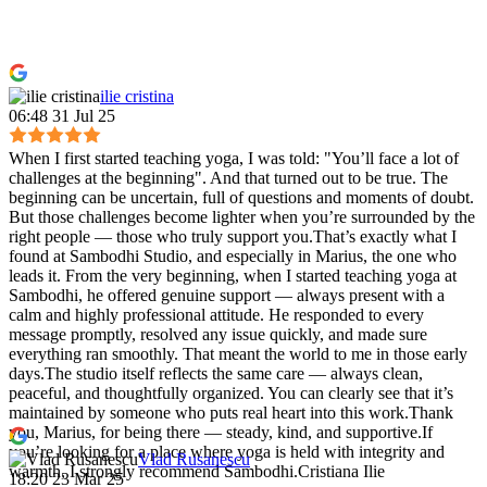
ilie cristina
06:48 31 Jul 25
When I first started teaching yoga, I was told: "You’ll face a lot of
challenges at the beginning". And that turned out to be true. The
beginning can be uncertain, full of questions and moments of doubt.
But those challenges become lighter when you’re surrounded by the
right people — those who truly support you.That’s exactly what I
found at Sambodhi Studio, and especially in Marius, the one who
leads it. From the very beginning, when I started teaching yoga at
Sambodhi, he offered genuine support — always present with a
calm and highly professional attitude. He responded to every
message promptly, resolved any issue quickly, and made sure
everything ran smoothly. That meant the world to me in those early
days.The studio itself reflects the same care — always clean,
peaceful, and thoughtfully organized. You can clearly see that it’s
maintained by someone who puts real heart into this work.Thank
you, Marius, for being there — steady, kind, and supportive.If
you’re looking for a place where yoga is held with integrity and
Vlad Rusanescu
warmth, I strongly recommend Sambodhi.Cristiana Ilie
18:20 23 Mar 25