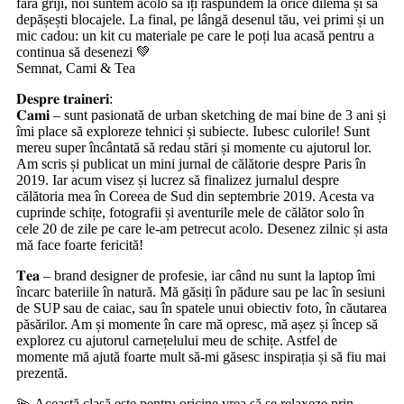
fără griji, noi suntem acolo să îți răspundem la orice dilemă și să
depășești blocajele. La final, pe lângă desenul tău, vei primi și un
mic cadou: un kit cu materiale pe care le poți lua acasă pentru a
continua să desenezi 💚
Semnat, Cami & Tea
𝐃𝐞𝐬𝐩𝐫𝐞 𝐭𝐫𝐚𝐢𝐧𝐞𝐫𝐢:
𝐂𝐚𝐦𝐢 – sunt pasionată de urban sketching de mai bine de 3 ani și
îmi place să exploreze tehnici și subiecte. Iubesc culorile! Sunt
mereu super încântată să redau stări și momente cu ajutorul lor.
Am scris și publicat un mini jurnal de călătorie despre Paris în
2019. Iar acum visez și lucrez să finalizez jurnalul despre
călătoria mea în Coreea de Sud din septembrie 2019. Acesta va
cuprinde schițe, fotografii și aventurile mele de călător solo în
cele 20 de zile pe care le-am petrecut acolo. Desenez zilnic și asta
mă face foarte fericită!
𝐓𝐞𝐚 – brand designer de profesie, iar când nu sunt la laptop îmi
încarc bateriile în natură. Mă găsiți în pădure sau pe lac în sesiuni
de SUP sau de caiac, sau în spatele unui obiectiv foto, în căutarea
păsărilor. Am și momente în care mă opresc, mă așez și încep să
explorez cu ajutorul carnețelului meu de schițe. Astfel de
momente mă ajută foarte mult să-mi găsesc inspirația și să fiu mai
prezentă.
💫 Această clasă este pentru oricine vrea să se relaxeze prin