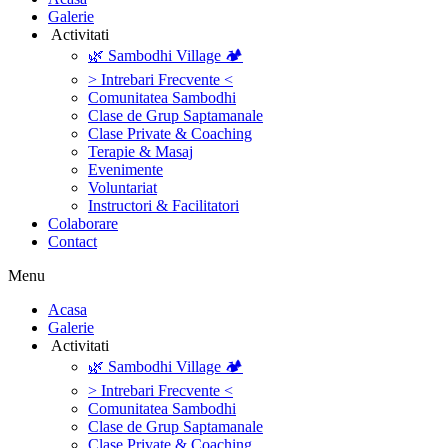
Galerie
‎ ‎Activitati‎
🌿 Sambodhi Village 🏕️
> Intrebari Frecvente <
Comunitatea Sambodhi
Clase de Grup Saptamanale
Clase Private & Coaching
Terapie & Masaj
‎Evenimente
Voluntariat
‏‏‎Instructori & Facilitatori
Colaborare
Contact
Menu
‎Acasa
Galerie
‎ ‎Activitati‎
🌿 Sambodhi Village 🏕️
> Intrebari Frecvente <
Comunitatea Sambodhi
Clase de Grup Saptamanale
Clase Private & Coaching