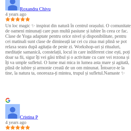
Roxandra Chivu
4 years ago
Un loc magic ✨ inspirat din natură în centrul orașului. O comunitate
de oameni minunați care pun multă pasiune și iubire în ceea ce fac.
Clase de Yoga adaptate pentru orice nivel și disponibilitate, pentru
cei matinali sunt clase de dimineață iar cei cu ziua mai plină se pot
relaxa seara după agitația de peste zi. Workshop-uri și ritualuri,
meditație samanică, constelații, locul in care indiferent cine ești, poți
doar sa fii, sigur îți vei găsi tribul și o activitate cu care vei rezona și
îți va umple sufletul. O lume mai mica in lumea asta mare și agitată,
plină de iubire și armonie creată de un om minunat. Întoarce-te la
tine, la natura ta, onoreaza-ți mintea, trupul și sufletul.Namaste ✨
Cristina P
4 years ago