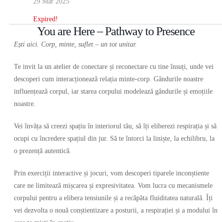
29 Mar 2025
Expired!
You are Here – Pathway to Presence
Ești aici.
Corp, minte, suflet – un tot unitar.
Te invit la un atelier de conectare și reconectare cu tine însuți, unde vei
descoperi cum interacționează relația minte-corp. Gândurile noastre
influențează corpul, iar starea corpului modelează gândurile și emoțiile
noastre.
Vei învăța să creezi spațiu în interiorul tău, să îți eliberezi respirația și să
ocupi cu încredere spațiul din jur. Să te întorci la liniște, la echilibru, la
o prezență autentică.
Prin exerciții interactive și jocuri, vom descoperi tiparele inconștiente
care ne limitează mișcarea și expresivitatea. Vom lucra cu mecanismele
corpului pentru a elibera tensiunile și a recăpăta fluiditatea naturală. Îți
vei dezvolta o nouă conștientizare a posturii, a respirației și a modului în