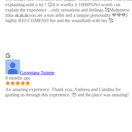
explaining until u try ! 😉it is worthy it 10000%No words can
explain the experience ...only sensations and feelings 🥰Mulțumesc
irina 🙏🙏🙏you are a true artist and a unique personality 💙💙💙I
highly RECCOMEND her and the soundbath with her 🥰
Georgiana Tuinete
8 months ago
An amazing experience. Thank you, Andreea and Catalina for
guiding us through this experience. 🥹 and the place was amazing!