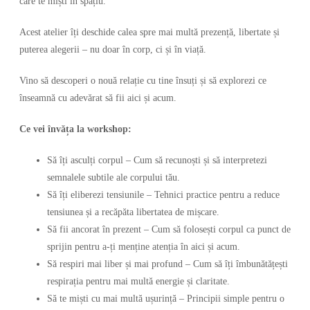
care te miști în spațiu.
Acest atelier îți deschide calea spre mai multă prezență, libertate și
puterea alegerii – nu doar în corp, ci și în viață.
Vino să descoperi o nouă relație cu tine însuți și să explorezi ce
înseamnă cu adevărat să fii
aici și acum
.
Ce vei învăța la workshop:
Să îți asculți corpul
– Cum să recunoști și să interpretezi
semnalele subtile ale corpului tău.
Să îți eliberezi tensiunile
– Tehnici practice pentru a reduce
tensiunea și a recăpăta libertatea de mișcare.
Să fii ancorat în prezent
– Cum să folosești corpul ca punct de
sprijin pentru a-ți menține atenția în aici și acum.
Să respiri mai liber și mai profund
– Cum să îți îmbunătățești
respirația pentru mai multă energie și claritate.
Să te miști cu mai multă ușurință
– Principii simple pentru o