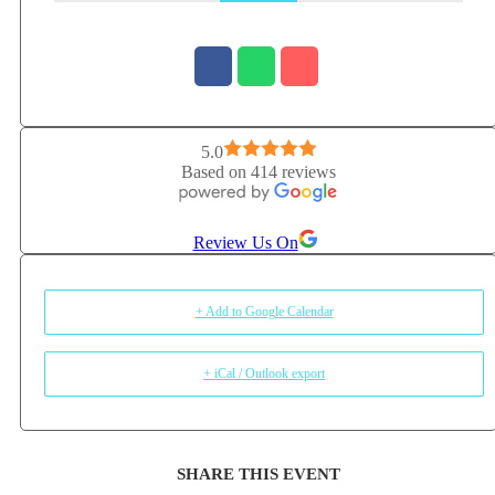
persoane, ghidând procesul de conștientizare și transformare într-un
mod blând, dar profund. Tehnica Alexander este pentru mine mai mult
decât o metodă de corectare a posturii – este o cale de întoarcere către
noi înșine, un proces de redescoperire a libertății de mișcare și a unei
stări de bine profunde. Lucrez cu oameni care își doresc să trăiască
mai conștient, să-și reducă stresul și să cultive o prezență autentică în
viața de zi cu zi.
5.0
Based on 414 reviews
Review Us On
+ Add to Google Calendar
+ iCal / Outlook export
SHARE THIS EVENT