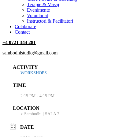
Terapie & Masaj
‎Evenimente
Voluntariat
‏‏‎Instructori & Facilitatori
Colaborare
Contact
+4 0721 344 281
sambodhistudio@gmail.com
ACTIVITY
WORKSHOPS
TIME
2:15 PM - 4:15 PM
LOCATION
> Sambodhi | SALA 2
DATE