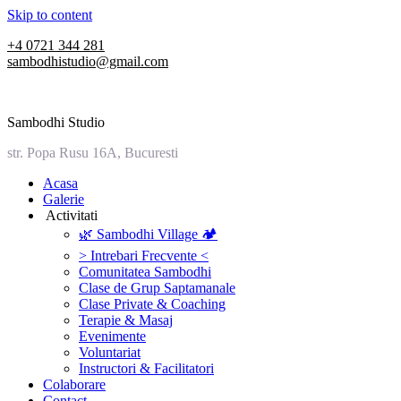
Skip to content
+4 0721 344 281
sambodhistudio@gmail.com
Sambodhi Studio
str. Popa Rusu 16A, Bucuresti
‎Acasa
Galerie
‎ ‎Activitati‎
🌿 Sambodhi Village 🏕️
> Intrebari Frecvente <
Comunitatea Sambodhi
Clase de Grup Saptamanale
Clase Private & Coaching
Terapie & Masaj
‎Evenimente
Voluntariat
‏‏‎Instructori & Facilitatori
Colaborare
Contact