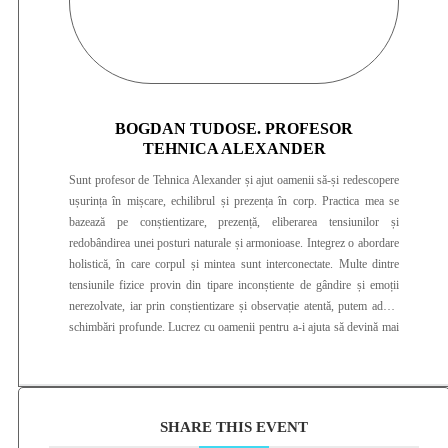
BOGDAN TUDOSE. PROFESOR
TEHNICA ALEXANDER
Sunt profesor de Tehnica Alexander și ajut oamenii să-și redescopere
ușurința în mișcare, echilibrul și prezența în corp. Practica mea se
bazează pe conștientizare, prezență, eliberarea tensiunilor și
redobândirea unei posturi naturale și armonioase. Integrez o abordare
holistică, în care corpul și mintea sunt interconectate. Multe dintre
tensiunile fizice provin din tipare inconștiente de gândire și emoții
nerezolvate, iar prin conștientizare și observație atentă, putem aduce
schimbări profunde. Lucrez cu oamenii pentru a-i ajuta să devină mai
prezenți în propriul corp, să înțeleagă și să transforme obiceiurile care
le provoacă disconfort și să regăsească o stare de echilibru și ușurință.
Prin Tehnica Alexander, ofer un spațiu în care corpul se poate elibera
de tensiuni și poate redescoperi mișcarea naturală. Abordarea mea este
SHARE THIS EVENT
una bazată pe ascultare, compasiune și respect pentru ritmul fiecărei