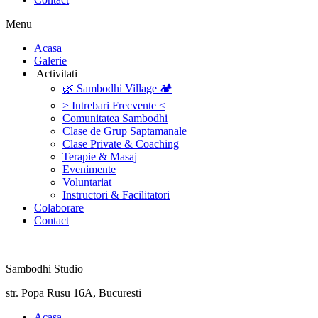
Menu
‎Acasa
Galerie
‎ ‎Activitati‎
🌿 Sambodhi Village 🏕️
> Intrebari Frecvente <
Comunitatea Sambodhi
Clase de Grup Saptamanale
Clase Private & Coaching
Terapie & Masaj
‎Evenimente
Voluntariat
‏‏‎Instructori & Facilitatori
Colaborare
Contact
Sambodhi Studio
str. Popa Rusu 16A, Bucuresti
‎Acasa