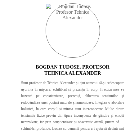
BOGDAN TUDOSE. PROFESOR
TEHNICA ALEXANDER
Sunt profesor de Tehnica Alexander și ajut oamenii să-și redescopere
ușurința în mișcare, echilibrul și prezența în corp. Practica mea se
bazează pe conștientizare, prezență, eliberarea tensiunilor și
redobândirea unei posturi naturale și armonioase. Integrez o abordare
holistică, în care corpul și mintea sunt interconectate. Multe dintre
tensiunile fizice provin din tipare inconștiente de gândire și emoții
nerezolvate, iar prin conștientizare și observație atentă, putem aduce
schimbări profunde. Lucrez cu oamenii pentru a-i ajuta să devină mai
prezenți în propriul corp, să înțeleagă și să transforme obiceiurile care