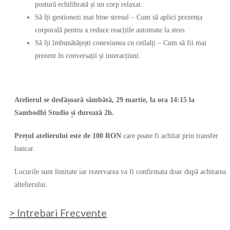
postură echilibrată și un corp relaxat.
Să îți gestionezi mai bine stresul
– Cum să aplici prezența
corporală pentru a reduce reacțiile automate la stres.
Să îți îmbunătățești conexiunea cu ceilalți
– Cum să fii mai
prezent în conversații și interacțiuni.
Atelierul
se desfășoară
s
âmbătă
, 29 martie,
la ora 1
4
:
15
la
Sambodhi Studio și durează 2h.
Prețul atelierului este de 1
0
0 RON
care poate fi achitat prin transfer
bancar.
Locurile sunt limitate iar rezervarea va fi confirmata doar după achitarea
altelierului.
> Intrebari Frecvente