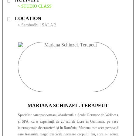
folosește moxibustia și auriculoterapia.
> STUDIO CLASS
LOCATION
> Sambodhi | SALA 2
MARIANA SCHINZEL. TERAPEUT
Specialist osteopatie-masaj, absolventă a Școlii Germane de Wellness
și SPA, cu o experiență de 25 ani de lucru în Germania, pe vase
internaționale de croazieră şi în România, Mariana este acea persoană
care transmite magic mișcările necesare corpului tău, spre a-l aduce