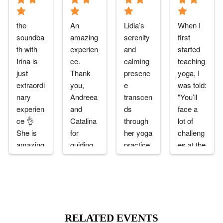
the 
An 
Lidia’s 
When I 
soundba
amazing 
serenity 
first 
th with 
experien
and 
started 
Irina is 
ce.  
calming 
teaching 
just 
Thank 
presenc
yoga, I 
extraordi
you, 
e 
was told: 
nary 
Andreea 
transcen
"You’ll 
experien
and 
ds 
face a 
ce 👌
Catalina 
through 
lot of 
She is 
for 
her yoga 
challeng
amazing 
guiding 
practice. 
es at the 
👏She 
us 
After 
beginnin
takes u 
through 
every 
g". And 
to a 
this 
session 
that 
journey 
experien
I feel 
turned 
and u 
ce. 🥹 
reborn. 
out to be 
forget 
and the 
Strongly 
true. The 
RELATED EVENTS