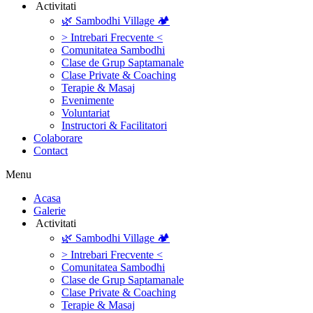
‎ ‎Activitati‎
🌿 Sambodhi Village 🏕️
> Intrebari Frecvente <
Comunitatea Sambodhi
Clase de Grup Saptamanale
Clase Private & Coaching
Terapie & Masaj
‎Evenimente
Voluntariat
‏‏‎Instructori & Facilitatori
Colaborare
Contact
Menu
‎Acasa
Galerie
‎ ‎Activitati‎
🌿 Sambodhi Village 🏕️
> Intrebari Frecvente <
Comunitatea Sambodhi
Clase de Grup Saptamanale
Clase Private & Coaching
Terapie & Masaj