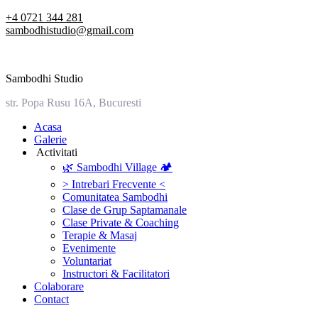
Skip
+4 0721 344 281
to
sambodhistudio@gmail.com
content
Sambodhi Studio
str. Popa Rusu 16A, Bucuresti
‎Acasa
Galerie
‎ ‎Activitati‎
🌿 Sambodhi Village 🏕️
> Intrebari Frecvente <
Comunitatea Sambodhi
Clase de Grup Saptamanale
Clase Private & Coaching
Terapie & Masaj
‎Evenimente
Voluntariat
‏‏‎Instructori & Facilitatori
Colaborare
Contact