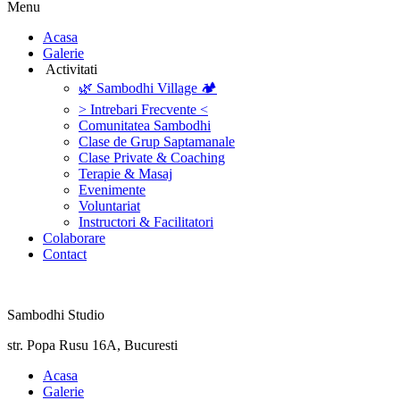
Menu
‎Acasa
Galerie
‎ ‎Activitati‎
🌿 Sambodhi Village 🏕️
> Intrebari Frecvente <
Comunitatea Sambodhi
Clase de Grup Saptamanale
Clase Private & Coaching
Terapie & Masaj
‎Evenimente
Voluntariat
‏‏‎Instructori & Facilitatori
Colaborare
Contact
Sambodhi Studio
str. Popa Rusu 16A, Bucuresti
‎Acasa
Galerie