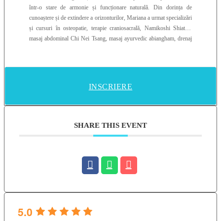
într-o stare de armonie și funcționare naturală. Din dorința de
cunoaștere și de extindere a orizonturilor, Mariana a urmat specializări
și cursuri în osteopatie, terapie craniosacrală, Namikoshi Shiatsu,
masaj abdominal Chi Nei Tsang, masaj ayurvedic abiangham, drenaj
limfatic Vodder, masaj thailandez, lifting facial, masajul scalpului,
yumeiho. De asemenea, a studiat acupunctura la Academia David
Simons din Elveția. Pentru că este un profesionist excepțional care
ține la starea de bine a omului cu care lucrează, Mariana execută toată
INSCRIERE
gama de masaje, pentru a se putea adapta perfect la nevoile celor cu
care lucrează. În urma ședințelor de masaj și posturologie pe care le
oferă, clienții Marianei au avut rezultate notabile pe toate ariile de
acțiune, precum scăderea în greutate, regenerarea părului sau face
SHARE THIS EVENT
rejuvenation. Iar pentru a înțelege gradul de măiestrie și dedicare al
Marianei atunci când se mulează pe nevoile clienților săi, trebuie să
știți că asociază masajului și acupunctura. Iar pentru persoanele care
au fobie de ace folosește moxibustia și auriculoterapia.
5.0