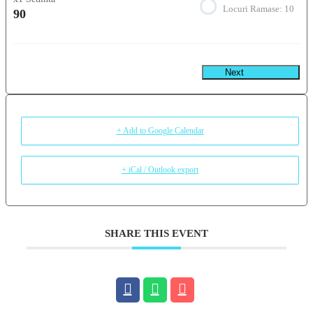
Locuri Ramase:
10
90
Next
+ Add to Google Calendar
+ iCal / Outlook export
SHARE THIS EVENT