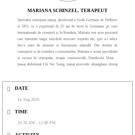
MARIANA SCHINZEL. TERAPEUT
Specialist osteopatie-masaj, absolventă a Școlii Germane de Wellness
și SPA, cu o experiență de 25 ani de lucru în Germania, pe vase
internaționale de croazieră şi în România, Mariana este acea persoană
care transmite magic mișcările necesare corpului tău, spre a-l aduce
într-o stare de armonie și funcționare naturală. Din dorința de
cunoaștere și de extindere a orizonturilor, Mariana a urmat specializări
și cursuri în osteopatie, terapie craniosacrală, Namikoshi Shiatsu,
masaj abdominal Chi Nei Tsang, masaj ayurvedic abiangham, drenaj
limfatic Vodder, masaj thailandez, lifting facial, masajul scalpului,
yumeiho. De asemenea, a studiat acupunctura la Academia David
Simons din Elveția. Pentru că este un profesionist excepțional care ține
DATE
la starea de bine a omului cu care lucrează, Mariana execută toată gama
de masaje, pentru a se putea adapta perfect la nevoile celor cu care
16 Aug 2026
lucrează. În urma ședințelor de masaj și posturologie pe care le oferă,
clienții Marianei au avut rezultate notabile pe toate ariile de acțiune,
TIME
precum scăderea în greutate, regenerarea părului sau face rejuvenation.
Iar pentru a înțelege gradul de măiestrie și dedicare al Marianei atunci
10:30 AM - 12:00 PM
când se mulează pe nevoile clienților săi, trebuie să știți că asociază
masajului și acupunctura. Iar pentru persoanele care au fobie de ace
ACTIVITY