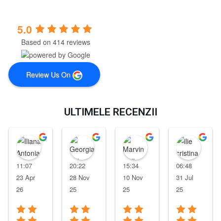
5.0
Based on 414 reviews
Review Us On
ULTIMELE RECENZII
Iliana Antonia
Georgiana Tuinete
Marvin Heijmering
ilie 
11:07
20:22
15:34
06:48
23 Apr
28 Nov
10 Nov
31 Jul
26
25
25
25