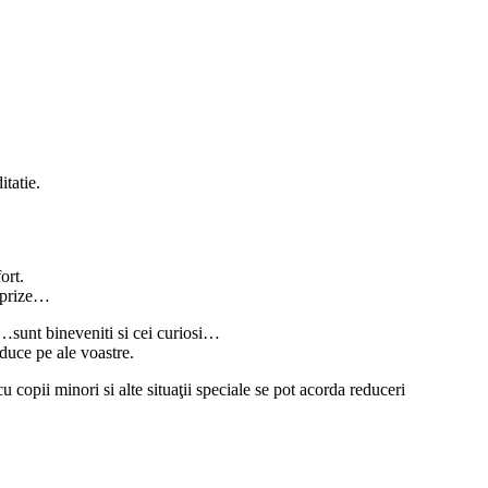
tatie.
ort.
urprize…
ri…sunt bineveniti si cei curiosi…
dduce pe ale voastre.
 copii minori si alte situaţii speciale se pot acorda reduceri