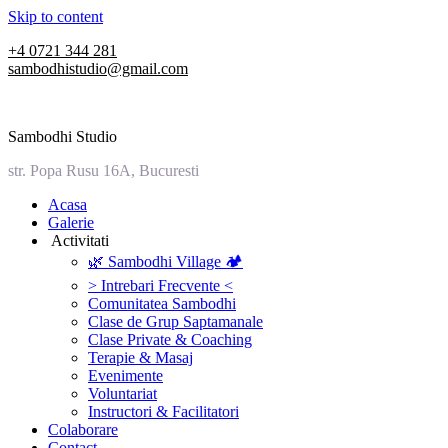
Skip to content
+4 0721 344 281
sambodhistudio@gmail.com
Sambodhi Studio
str. Popa Rusu 16A, Bucuresti
‎Acasa
Galerie
‎ ‎Activitati‎
🌿 Sambodhi Village 🏕️
> Intrebari Frecvente <
Comunitatea Sambodhi
Clase de Grup Saptamanale
Clase Private & Coaching
Terapie & Masaj
‎Evenimente
Voluntariat
‏‏‎Instructori & Facilitatori
Colaborare
Contact