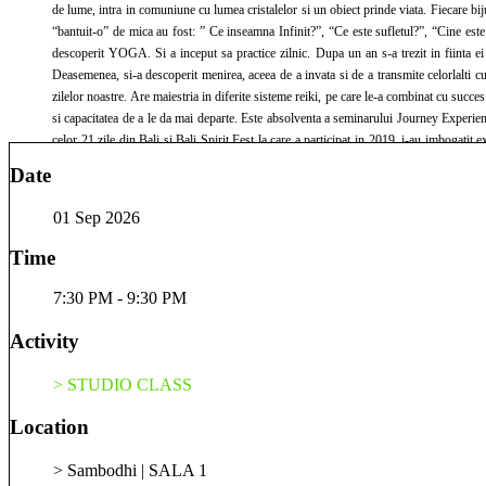
de lume, intra in comuniune cu lumea cristalelor si un obiect prinde viata. Fiecare bij
“bantuit-o” de mica au fost: ” Ce inseamna Infinit?”, “Ce este sufletul?”, “Cine e
descoperit YOGA. Si a inceput sa practice zilnic. Dupa un an s-a trezit in fiinta ei 
Deasemenea, si-a descoperit menirea, aceea de a invata si de a transmite celorlalti cu
zilelor noastre. Are maiestria in diferite sisteme reiki, pe care le-a combinat cu suc
si capacitatea de a le da mai departe. Este absolventa a seminarului Journey Expe
celor 21 zile din Bali si Bali Spirit Fest la care a participat in 2019, i-au imbogatit
TRANSFORMARII SPIRITUALE ESTE INSASI VIATA”💖
Date
01 Sep 2026
Time
7:30 PM - 9:30 PM
Activity
> STUDIO CLASS
Location
> Sambodhi | SALA 1