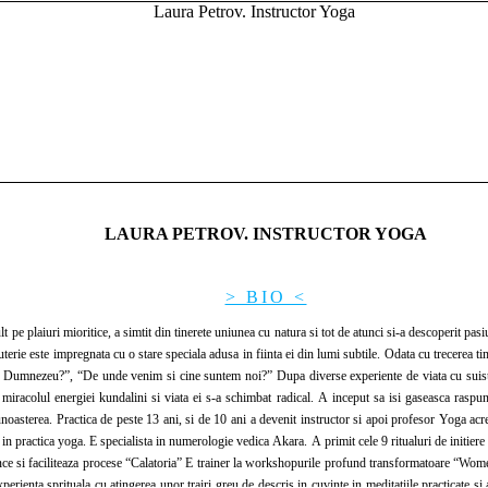
LAURA PETROV. INSTRUCTOR YOGA
> BIO <
e plaiuri mioritice, a simtit din tinerete uniunea cu natura si tot de atunci si-a descoperit pasiun
uterie este impregnata cu o stare speciala adusa in fiinta ei din lumi subtile. Odata cu trecerea 
ste Dumnezeu?”, “De unde venim si cine suntem noi?” Dupa diverse experiente de viata cu suisu
miracolul energiei kundalini si viata ei s-a schimbat radical. A inceput sa isi gaseasca raspun
noasterea. Practica de peste 13 ani, si de 10 ani a devenit instructor si apoi profesor Yoga acre
cces in practica yoga. E specialista in numerologie vedica Akara. A primit cele 9 ritualuri de in
rience si faciliteaza procese “Calatoria” E trainer la workshopurile profund transformatoare
 experienta sprituala cu atingerea unor trairi greu de descris in cuvinte in meditatiile practicat