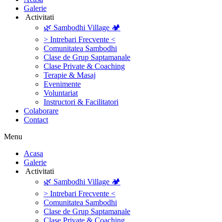
Galerie
‎ ‎Activitati‎
🌿 Sambodhi Village 🏕️
> Intrebari Frecvente <
Comunitatea Sambodhi
Clase de Grup Saptamanale
Clase Private & Coaching
Terapie & Masaj
‎Evenimente
Voluntariat
‏‏‎Instructori & Facilitatori
Colaborare
Contact
Menu
‎Acasa
Galerie
‎ ‎Activitati‎
🌿 Sambodhi Village 🏕️
> Intrebari Frecvente <
Comunitatea Sambodhi
Clase de Grup Saptamanale
Clase Private & Coaching