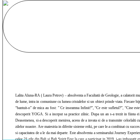
Lalita Aluna-RA ( Laura Petrov) – absolventa a Facultatii de Geologie, a calatorit mult p
de lume, intra in comuniune cu lumea cristalelor si un obiect prinde viata. Fiecare bij
“bantuit-o” de mica au fost: ” Ce inseamna Infinit?”, “Ce este sufletul?”, “Cine e
descoperit YOGA. Si a inceput sa practice zilnic. Dupa un an s-a trezit in fiinta ei 
Deasemenea, si-a descoperit menirea, aceea de a invata si de a transmite celorlalti cu
zilelor noastre. Are maiestria in diferite sisteme reiki, pe care le-a combinat cu su
si capacitatea de a le da mai departe. Este absolventa a seminarului Journey Expe
celor 21 zile din Bali si Bali Spirit Fest la care a participat in 2019, i-au imbogatit