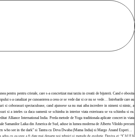
ea pentru pentru cristale, care s-a concretizat mai tarziu in creatii de bijuterii. Cand e obosita
timpului s-a canalizat pe cunoasterea a ceea ce se vede dar si ce nu se vede… Intrebarile care au
ri si coborasuri spectaculoase, cand ajunsese sa nu mai aiba incredere in nimeni si nimic, a
suri si a inteles ca daca oamenii se schimba in interior viata exterioara se va schimba si ea.
ditat Alliance International India. Preda metode de Yoga traditionala aplicate concret in viata
itiere ale Samanilor Laika din America de Sud, aduse in lumea moderna de Alberto Viloldo precum
 “Women who see in the dark” si Tantra cu Deva Dwaba (Mama India) si Margo Anand Experienta
e si a adus cu ea spre a fi date mai departe noi tehnici si metode de evolutie. Deviza ei: “CALEA