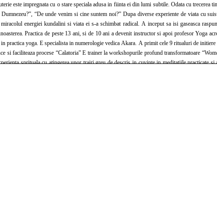
uterie este impregnata cu o stare speciala adusa in fiinta ei din lumi subtile. Odata cu trecerea 
ste Dumnezeu?”, “De unde venim si cine suntem noi?” Dupa diverse experiente de viata cu suisu
miracolul energiei kundalini si viata ei s-a schimbat radical. A inceput sa isi gaseasca raspun
noasterea. Practica de peste 13 ani, si de 10 ani a devenit instructor si apoi profesor Yoga acre
ces in practica yoga. E specialista in numerologie vedica Akara. A primit cele 9 ritualuri de in
rience si faciliteaza procese “Calatoria” E trainer la workshopurile profund transformatoare
 experienta sprituala cu atingerea unor trairi greu de descris in cuvinte in meditatiile practicat