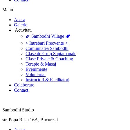
Menu
‎Acasa
Galerie
‎ ‎Activitati‎
🌿 Sambodhi Village 🏕️
> Intrebari Frecvente <
Comunitatea Sambodhi
Clase de Grup Saptamanale
Clase Private & Coaching
Terapie & Masaj
‎Evenimente
Voluntariat
‏‏‎Instructori & Facilitatori
Colaborare
Contact
Sambodhi Studio
str. Popa Rusu 16A, Bucuresti
‎Acasa