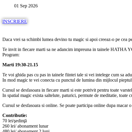
01 Sep 2026
INSCRIERE
Daca vrei sa schimbi lumea devino tu magic si apoi creeaz-o pe cea pe
Te invit in fiecare marti sa ne adancim impreuna in tainele HATHA Y
Program:
Marti 19:30-21.15
Te voi ghida pas cu pas in tainele fiintei tale si vei intelege cum sa aduc
In mod magic te vei conecta cu punctul de lumina din mijlocul pieptului
Cursul se desfasoara in fiecare marti si este potrivit pentru toate varst
In spatial magic exista saltelute, paturici, permute de meditatie, toate 
Cursul se desfasoara si online. Se poate participa online dupa macar o s
Contributie:
70 lei/şedinţă
260 lei/ abonament lunar
480 lei/ abonament 2 luni