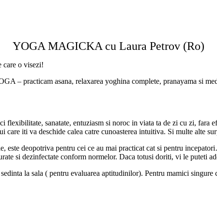
YOGA MAGICKA cu Laura Petrov (Ro)
 care o visezi!
OGA – practicam asana, relaxarea yoghina complete, pranayama si medi
i flexibilitate, sanatate, entuziasm si noroc in viata ta de zi cu zi, fara ef
 care iti va deschide calea catre cunoasterea intuitiva. Si multe alte s
ele, este deopotriva pentru cei ce au mai practicat cat si pentru incepato
curate si dezinfectate conform normelor. Daca totusi doriti, vi le puteti a
edinta la sala ( pentru evaluarea aptitudinilor). Pentru mamici singure cu