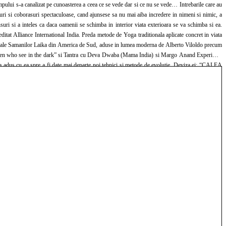
timpului s-a canalizat pe cunoasterea a ceea ce se vede dar si ce nu se vede… Intrebarile care au
ri si coborasuri spectaculoase, cand ajunsese sa nu mai aiba incredere in nimeni si nimic, a
suri si a inteles ca daca oamenii se schimba in interior viata exterioara se va schimba si ea.
ditat Alliance International India. Preda metode de Yoga traditionala aplicate concret in viata
itiere ale Samanilor Laika din America de Sud, aduse in lumea moderna de Alberto Viloldo precum
 “Women who see in the dark” si Tantra cu Deva Dwaba (Mama India) si Margo Anand Experienta
e si a adus cu ea spre a fi date mai departe noi tehnici si metode de evolutie. Deviza ei: “CALEA