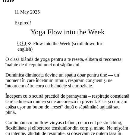
Date
11 May 2025
Expired!
Yoga Flow into the Week
🇷🇴🌞 Flow into the Week (scroll down for
english)
O clasă blândă de yoga pentru a te reseta, elibera și reconecta
înainte de începutul unei noi săptămâni.
Duminica dimineața devine un spațiu doar pentru tine — un
moment în care încetinim ritmul, respirăm conștient și ne
întoarcem către corp cu blândețe și curiozitate.
Începem cu o scurtă practică de pranayama – respirație conștientă
care calmează mintea și ne ancorează în prezent. E ca și cum am
apăsa ușor un buton de „reset” după o săptămână agitată sau
plină.
Continuăm cu un flow vinyasa blând, cu accent pe stretching,
flexibilitate și eliberarea tensiunilor din corp și minte. Ne mișcăm
cu intenție, ghidați de respirație, și observăm ce putem lăsa în