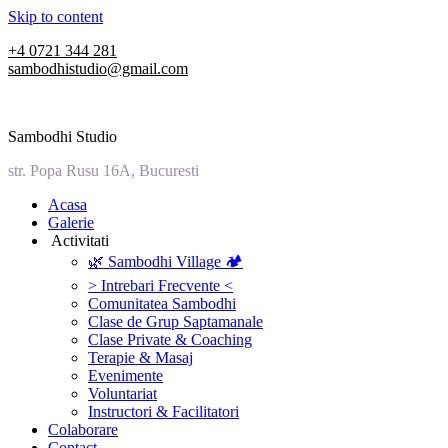
Skip to content
+4 0721 344 281
sambodhistudio@gmail.com
Sambodhi Studio
str. Popa Rusu 16A, Bucuresti
‎Acasa
Galerie
‎ ‎Activitati‎
🌿 Sambodhi Village 🏕️
> Intrebari Frecvente <
Comunitatea Sambodhi
Clase de Grup Saptamanale
Clase Private & Coaching
Terapie & Masaj
‎Evenimente
Voluntariat
‏‏‎Instructori & Facilitatori
Colaborare
Contact