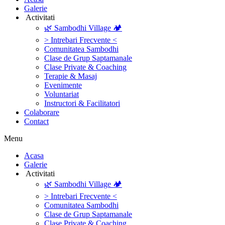
Galerie
‎ ‎Activitati‎
🌿 Sambodhi Village 🏕️
> Intrebari Frecvente <
Comunitatea Sambodhi
Clase de Grup Saptamanale
Clase Private & Coaching
Terapie & Masaj
‎Evenimente
Voluntariat
‏‏‎Instructori & Facilitatori
Colaborare
Contact
Menu
‎Acasa
Galerie
‎ ‎Activitati‎
🌿 Sambodhi Village 🏕️
> Intrebari Frecvente <
Comunitatea Sambodhi
Clase de Grup Saptamanale
Clase Private & Coaching