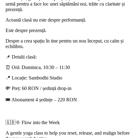
urmă pentru a face loc unei săptămâni noi, trăite cu claritate și
prezență.
Această clasă nu este despre performanță.
Este despre prezență.
Despre a crea spațiu în tine pentru un nou început, cu calm și
echilibru.
📌 Detalii clasă:
⏰ Oră: Duminica, 10:30 – 11:30
📍 Locație: Sambodhi Studio
💸 Preț: 60 RON / ședință drop-in
🎟️ Abonament 4 ședințe – 220 RON
🇬🇧🌞 Flow into the Week
A gentle yoga class to help you reset, release, and realign before