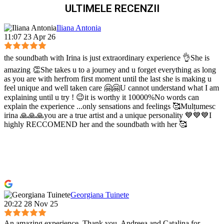
ULTIMELE RECENZII
Iliana Antonia
11:07 23 Apr 26
the soundbath with Irina is just extraordinary experience 👌She is
amazing 👏She takes u to a journey and u forget everything as long
as you are with herfrom first moment until the last she is making u
feel unique and well taken care 🤗🤗U cannot understand what I am
explaining until u try ! 😉it is worthy it 10000%No words can
explain the experience ...only sensations and feelings 🥰Mulțumesc
irina 🙏🙏🙏you are a true artist and a unique personality 💙💙💙I
highly RECCOMEND her and the soundbath with her 🥰
Georgiana Tuinete
20:22 28 Nov 25
An amazing experience. Thank you, Andreea and Catalina for