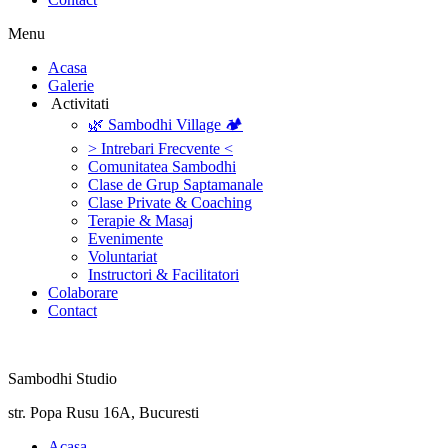
Menu
‎Acasa
Galerie
‎ ‎Activitati‎
🌿 Sambodhi Village 🏕️
> Intrebari Frecvente <
Comunitatea Sambodhi
Clase de Grup Saptamanale
Clase Private & Coaching
Terapie & Masaj
‎Evenimente
Voluntariat
‏‏‎Instructori & Facilitatori
Colaborare
Contact
Sambodhi Studio
str. Popa Rusu 16A, Bucuresti
‎Acasa