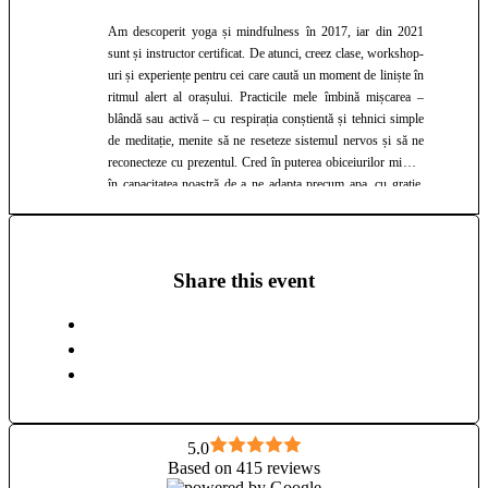
Am descoperit yoga și mindfulness în 2017, iar din 2021
sunt și instructor certificat. De atunci, creez clase, workshop-
uri și experiențe pentru cei care caută un moment de liniște în
ritmul alert al orașului. Practicile mele îmbină mișcarea –
blândă sau activă – cu respirația conștientă și tehnici simple
de meditație, menite să ne reseteze sistemul nervos și să ne
reconecteze cu prezentul. Cred în puterea obiceiurilor mici și
în capacitatea noastră de a ne adapta precum apa, cu grație,
indiferent de condițiile terenului pe care îl traversăm. Predau
cu bucurie vinyasa, yin, ashtanga și workshop-uri tematice
(backbends, hip openers). Hai să ne găsim împreună un
spațiu de prezență și stare de bine.
Share this event
5.0
Based on 415 reviews