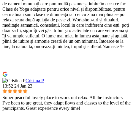
de oameni minunați care pun multă pasiune și iubire în ceea ce fac.
Clase de Yoga adaptate pentru orice nivel și disponibilitate, pentru
cei matinali sunt clase de dimineață iar cei cu ziua mai plină se pot
relaxa seara după agitația de peste zi. Workshop-uri și ritualuri,
meditație samanică, constelații, locul in care indiferent cine ești, poți
doar sa fii, sigur îți vei găsi tribul și o activitate cu care vei rezona și
îți va umple sufletul. O lume mai mica in lumea asta mare și agitată,
plină de iubire și armonie creată de un om minunat. Întoarce-te la
tine, la natura ta, onoreaza-ți mintea, trupul și sufletul.Namaste ✨
Cristina P
13:52 24 Jan 23
Super peaceful lovely place to work out relax. All the instructors
I’ve been to are great, they adapt flows and classes to the level of the
participants. Great experience every time!