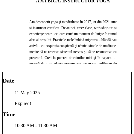
ANA BICA. INSTRUCTOR YOGA
Am descoperit yoga și mindfulness în 2017, iar din 2021 sunt
și instructor certificat. De atunci, creez clase, workshop-uri și
experiențe pentru cei care caută un moment de liniște în ritmul
alert al orașului. Practicile mele îmbină mișcarea – blândă sau
activă – cu respirația conștientă și tehnici simple de meditație,
menite să ne reseteze sistemul nervos și să ne reconecteze cu
prezentul. Cred în puterea obiceiurilor mici și în capacitatea
noastră de a ne adapta precum apa, cu grație, indiferent de
condițiile terenului pe care îl traversăm. Predau cu bucurie
vinyasa, yin, ashtanga și workshop-uri tematice (backbends,
Date
hip openers). Hai să ne găsim împreună un spațiu de prezență
și stare de bine.
11 May 2025
Expired!
Time
10:30 AM - 11:30 AM