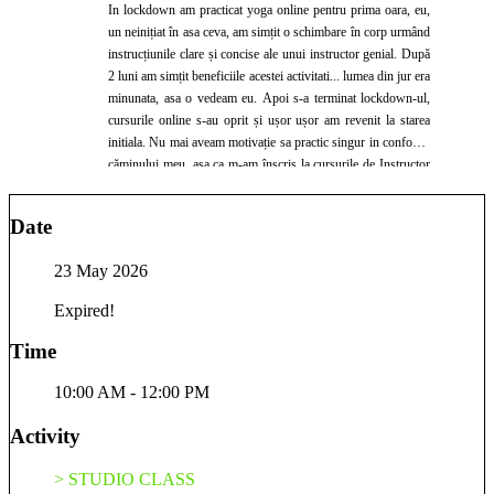
In lockdown am practicat yoga online pentru prima oara, eu,
un neinițiat în asa ceva, am simțit o schimbare în corp urmând
instrucțiunile clare și concise ale unui instructor genial. După
2 luni am simțit beneficiile acestei activitati... lumea din jur era
minunata, asa o vedeam eu. Apoi s-a terminat lockdown-ul,
cursurile online s-au oprit și ușor ușor am revenit la starea
initiala. Nu mai aveam motivație sa practic singur in confortul
căminului meu, asa ca m-am înscris la cursurile de Instructor
Hatha Yoga 200H. Tot asa, in decursul a 3 luni eram pe
culmile voii bune. S-a terminat cursul și iar am revenit la
Date
starea initiala. Atunci mi-am dat seama ca îmi place sa practic
yoga în compania altor oameni, asta ma motivează. Haideți sa
23 May 2026
practicam yoga împreună!
Expired!
Time
10:00 AM - 12:00 PM
Activity
> STUDIO CLASS