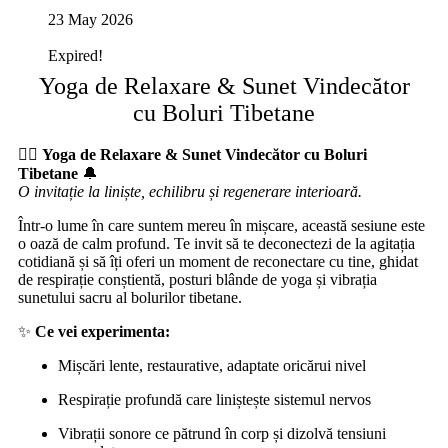
23 May 2026
Expired!
Yoga de Relaxare & Sunet Vindecător
cu Boluri Tibetane
🧘‍♀️
Yoga de Relaxare & Sunet Vindecător cu Boluri
Tibetane
🔔
O invitație la liniște, echilibru și regenerare interioară.
Într-o lume în care suntem mereu în mișcare, această sesiune este
o oază de calm profund. Te invit să te deconectezi de la agitația
cotidiană și să îți oferi un moment de reconectare cu tine, ghidat
de respirație conștientă, posturi blânde de yoga și vibrația
sunetului sacru al bolurilor tibetane.
✨
Ce vei experimenta:
Mișcări lente, restaurative, adaptate oricărui nivel
Respirație profundă care liniștește sistemul nervos
Vibrații sonore ce pătrund în corp și dizolvă tensiuni