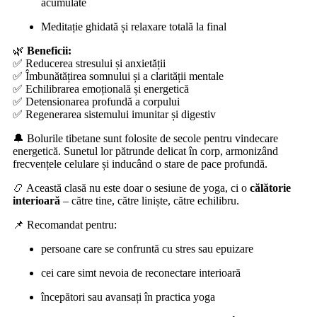
acumulate
Meditație ghidată și relaxare totală la final
🌿
Beneficii:
✅ Reducerea stresului și anxietății
✅ Îmbunătățirea somnului și a clarității mentale
✅ Echilibrarea emoțională și energetică
✅ Detensionarea profundă a corpului
✅ Regenerarea sistemului imunitar și digestiv
🔔 Bolurile tibetane sunt folosite de secole pentru vindecare
energetică. Sunetul lor pătrunde delicat în corp, armonizând
frecvențele celulare și inducând o stare de pace profundă.
📿 Această clasă nu este doar o sesiune de yoga, ci o
călătorie
interioară
– către tine, către liniște, către echilibru.
📌 Recomandat pentru:
persoane care se confruntă cu stres sau epuizare
cei care simt nevoia de reconectare interioară
începători sau avansați în practica yoga