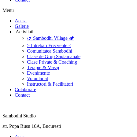
Menu
‎Acasa
Galerie
‎ ‎Activitati‎
🌿 Sambodhi Village 🏕️
> Intrebari Frecvente <
Comunitatea Sambodhi
Clase de Grup Saptamanale
Clase Private & Coaching
Terapie & Masaj
‎Evenimente
Voluntariat
‏‏‎Instructori & Facilitatori
Colaborare
Contact
Sambodhi Studio
str. Popa Rusu 16A, Bucuresti
‎Acasa