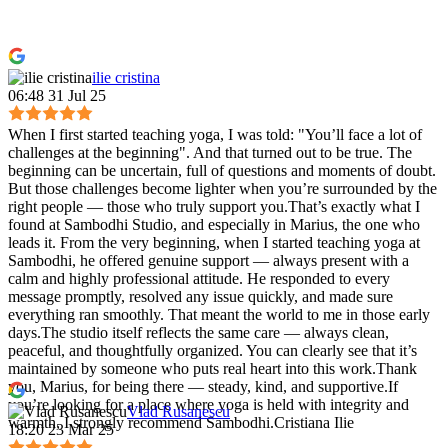
ilie cristina
06:48 31 Jul 25
When I first started teaching yoga, I was told: "You’ll face a lot of
challenges at the beginning". And that turned out to be true. The
beginning can be uncertain, full of questions and moments of doubt.
But those challenges become lighter when you’re surrounded by the
right people — those who truly support you.That’s exactly what I
found at Sambodhi Studio, and especially in Marius, the one who
leads it. From the very beginning, when I started teaching yoga at
Sambodhi, he offered genuine support — always present with a
calm and highly professional attitude. He responded to every
message promptly, resolved any issue quickly, and made sure
everything ran smoothly. That meant the world to me in those early
days.The studio itself reflects the same care — always clean,
peaceful, and thoughtfully organized. You can clearly see that it’s
maintained by someone who puts real heart into this work.Thank
you, Marius, for being there — steady, kind, and supportive.If
you’re looking for a place where yoga is held with integrity and
Vlad Rusanescu
warmth, I strongly recommend Sambodhi.Cristiana Ilie
18:20 23 Mar 25