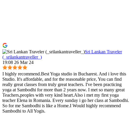
Sri Lankan Traveler
(_srilankantraveller_)
19:08 26 Mar 24
I highly recommend.Best Yoga studio in Bucharest. And i love this
Studio. It's affordable, and for the reasonable price, You can find
really great classes from truly great teachers. I've been practicing
yoga at Sambodhi for more than 2 years now. I met so many great
Teachers,peoples with very kind heart.Also i met my first yoga
teacher Elena in Romania. Every sunday i go her class at Sambodhi.
So for me Sambodhi is like a Home.I Would highly recommend
Sambodhi to All Yogis.