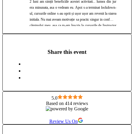
2 luni am simțit beneficiile acestei activitati... lumea din jur
era minunata, asa o vedeam eu. Apoi s-a terminat lockdown-
ul, cursurile online s-au oprit și ușor ușor am revenit la starea
initiala. Nu mai aveam motivație sa practic singur in confortul
căminului meu, asa ca m-am înscris la cursurile de Instructor
Hatha Yoga 200H. Tot asa, in decursul a 3 luni eram pe
culmile voii bune. S-a terminat cursul și iar am revenit la
starea initiala. Atunci mi-am dat seama ca îmi place sa practic
yoga în compania altor oameni, asta ma motivează. Haideți sa
Share this event
practicam yoga împreună!
5.0
Based on 414 reviews
Review Us On