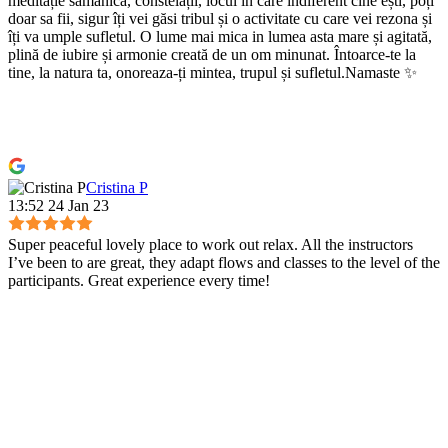
meditație samanică, constelații, locul in care indiferent cine ești, poți
doar sa fii, sigur îți vei găsi tribul și o activitate cu care vei rezona și
îți va umple sufletul. O lume mai mica in lumea asta mare și agitată,
plină de iubire și armonie creată de un om minunat. Întoarce-te la
tine, la natura ta, onoreaza-ți mintea, trupul și sufletul.Namaste ✨
Cristina P
13:52 24 Jan 23
Super peaceful lovely place to work out relax. All the instructors
I’ve been to are great, they adapt flows and classes to the level of the
participants. Great experience every time!