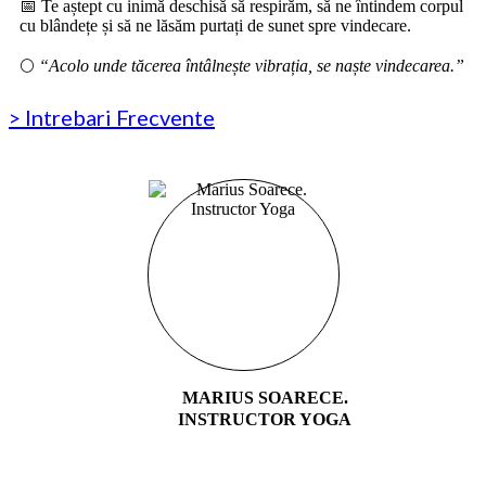
📅 Te aștept cu inimă deschisă să respirăm, să ne întindem corpul
cu blândețe și să ne lăsăm purtați de sunet spre vindecare.
🌕
“Acolo unde tăcerea întâlnește vibrația, se naște vindecarea.”
> Intrebari Frecvente
MARIUS SOARECE.
INSTRUCTOR YOGA