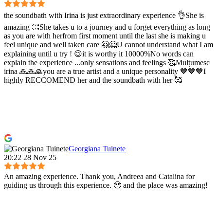
the soundbath with Irina is just extraordinary experience 👌She is
amazing 👏She takes u to a journey and u forget everything as long
as you are with herfrom first moment until the last she is making u
feel unique and well taken care 🤗🤗U cannot understand what I am
explaining until u try ! 😉it is worthy it 10000%No words can
explain the experience ...only sensations and feelings 🥰Mulțumesc
irina 🙏🙏🙏you are a true artist and a unique personality 💙💙💙I
highly RECCOMEND her and the soundbath with her 🥰
Georgiana Tuinete
20:22 28 Nov 25
An amazing experience. Thank you, Andreea and Catalina for
guiding us through this experience. 🥹 and the place was amazing!