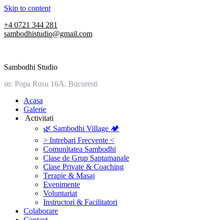
Skip to content
+4 0721 344 281
sambodhistudio@gmail.com
Sambodhi Studio
str. Popa Rusu 16A, Bucuresti
‎Acasa
Galerie
‎ ‎Activitati‎
🌿 Sambodhi Village 🏕️
> Intrebari Frecvente <
Comunitatea Sambodhi
Clase de Grup Saptamanale
Clase Private & Coaching
Terapie & Masaj
‎Evenimente
Voluntariat
‏‏‎Instructori & Facilitatori
Colaborare
Contact