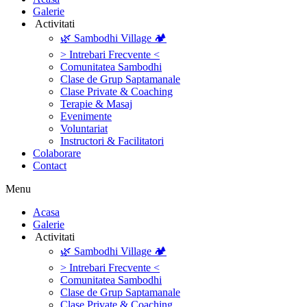
Galerie
‎ ‎Activitati‎
🌿 Sambodhi Village 🏕️
> Intrebari Frecvente <
Comunitatea Sambodhi
Clase de Grup Saptamanale
Clase Private & Coaching
Terapie & Masaj
‎Evenimente
Voluntariat
‏‏‎Instructori & Facilitatori
Colaborare
Contact
Menu
‎Acasa
Galerie
‎ ‎Activitati‎
🌿 Sambodhi Village 🏕️
> Intrebari Frecvente <
Comunitatea Sambodhi
Clase de Grup Saptamanale
Clase Private & Coaching