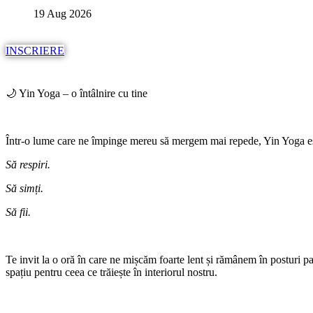
19 Aug 2026
INSCRIERE
🌙 Yin Yoga – o întâlnire cu tine
Într-o lume care ne împinge mereu să mergem mai repede, Yin Yoga este
Să respiri.
Să simți.
Să fii.
Te invit la o oră în care ne mișcăm foarte lent și rămânem în posturi p
spațiu pentru ceea ce trăiește în interiorul nostru.