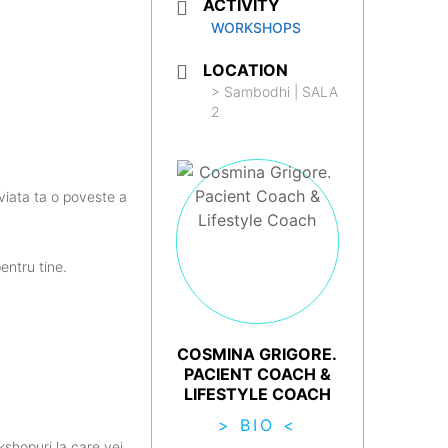
ACTIVITY
WORKSHOPS
LOCATION
> Sambodhi | SALA
2
n viata ta o poveste a
entru tine.
COSMINA GRIGORE.
PACIENT COACH &
LIFESTYLE COACH
> BIO <
shopuri la care vei