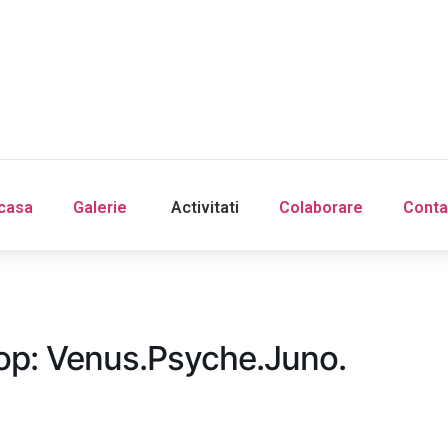
‎Acasa
Galerie
‎ ‎Activitati‎
Colaborare
Conta
Acasa
Galerie
‎ ‎Activitati‎
Colaborare
Conta
p: Venus.Psyche.Juno.