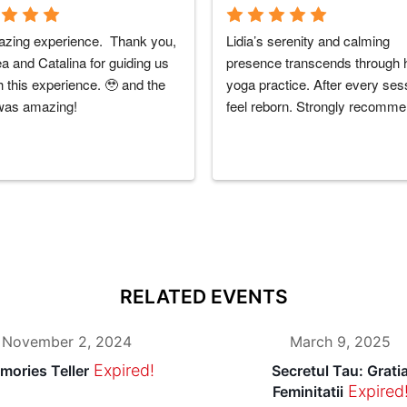
zing experience.  Thank you, 
Lidia’s serenity and calming 
 and Catalina for guiding us 
presence transcends through h
 this experience. 🥹 and the 
yoga practice. After every sess
was amazing!
feel reborn. Strongly recomm
RELATED EVENTS
November 2, 2024
March 9, 2025
Expired!
mories Teller
Secretul Tau: Grati
Expired
Feminitatii