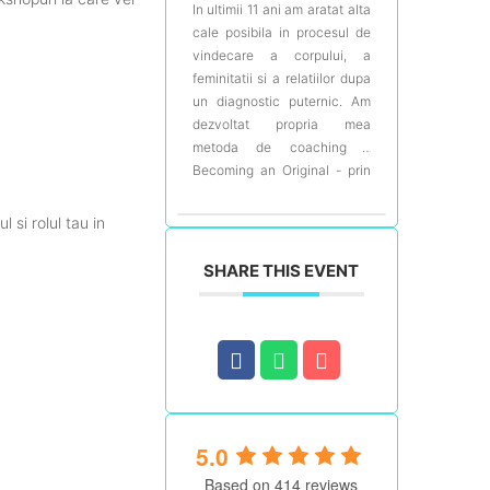
In ultimii 11 ani am aratat alta
cale posibila in procesul de
vindecare a corpului, a
feminitatii si a relatiilor dupa
un diagnostic puternic. Am
dezvoltat propria mea
metoda de coaching -
Becoming an Original - prin
care ii ajut pe oameni sa isi
rescrie povestea dintr-o
 si rolul tau in
conexiune autentica cu
sinele. Am creat programe
SHARE THIS EVENT
inovatoare pentru Romania si
continuu sa fac asta prin
munca mea. Sunt primul
pacient devenit Patient
Coach din Romania, cu
pregatire in nutritie,
nutrigenomica, mindfulness,
navigatie de pacienti, Pilates
5.0
si nursing. Dezvolt programe
Based on 414 reviews