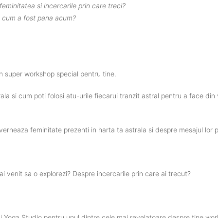
feminitatea si incercarile prin care treci?
sa cum a fost pana acum?
 super workshop special pentru tine.
rala si cum poti folosi atu-urile fiecarui tranzit astral pentru a face di
uverneaza feminitate prezenti in harta ta astrala si despre mesajul lor p
i venit sa o explorezi? Despre incercarile prin care ai trecut?
Yoga Studio pentru unul dintre cele mai revelatoare despre tine work