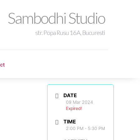
Sambodhi Studio
str. Popa Rusu 16A, Bucuresti
+4 0721 344 281
ct
ct
sambodhistudio@gmail.com
DATE
09 Mar 2024
Expired!
TIME
2:00 PM - 5:30 PM