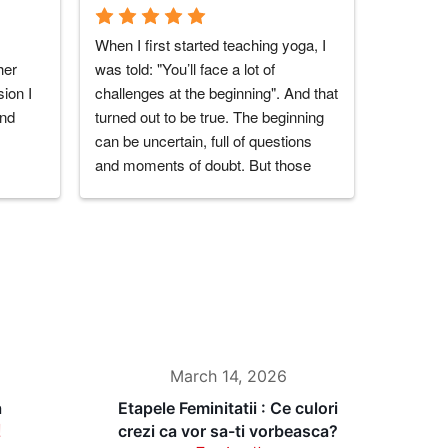
When I first started teaching yoga, I 
I love thi
er 
was told: "You’ll face a lot of 
experienc
ion I 
challenges at the beginning". And that 
teachers
end
turned out to be true. The beginning 
people y
can be uncertain, full of questions 
you!
and moments of doubt. But those 
challenges become lighter when 
you’re surrounded by the right people 
— those who truly support you.That’s 
exactly what I found at Sambodhi 
Studio, and especially in Marius, the 
one who leads it. From the very 
beginning, when I started teaching 
yoga at Sambodhi, he offered 
March 14, 2026
genuine support — always present 
with a calm and highly professional 
a
Etapele Feminitatii : Ce culori
attitude. He responded to every 
!
crezi ca vor sa-ti vorbeasca?