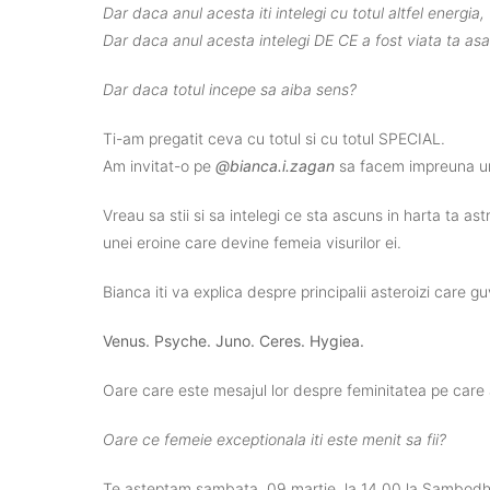
Dar daca anul acesta iti intelegi cu totul altfel energia, 
Dar daca anul acesta intelegi DE CE a fost viata ta a
Dar daca totul incepe sa aiba sens?
Ti-am pregatit ceva cu totul si cu totul SPECIAL.
Am invitat-o pe
@bianca.i.zagan
sa facem impreuna un
Vreau sa stii si sa intelegi ce sta ascuns in harta ta ast
unei eroine care devine femeia visurilor ei.
Bianca iti va explica despre principalii asteroizi care g
Venus. Psyche. Juno. Ceres. Hygiea.
Oare care este mesajul lor despre feminitatea pe care a
Oare ce femeie exceptionala iti este menit sa fii?
Te asteptam sambata, 09 martie, la 14.00 la Sambodhi 