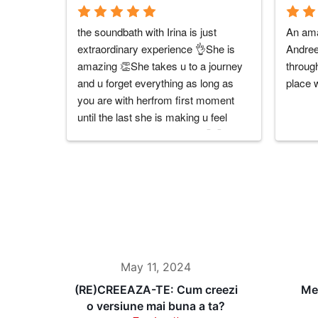
the soundbath with Irina is just 
An ama
extraordinary experience 👌She is 
Andreea
amazing 👏She takes u to a journey 
through
and u forget everything as long as 
place 
you are with herfrom first moment 
until the last she is making u feel 
unique and well taken care 🤗🤗U 
cannot understand what I am 
explaining until u try ! 😉it is worthy it 
10000%No words can explain the 
experience ...only sensations and 
feelings 🥰Mulțumesc irina 🙏🙏🙏
you are a true artist and a unique 
personality 💙💙💙I highly 
May 11, 2024
RECCOMEND her and the 
soundbath with her 🥰
(RE)CREEAZA-TE: Cum creezi
Me
o versiune mai buna a ta?