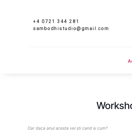
+4 0721 344 281
sambodhistudio@gmail.com
Sambodhi Studio
‎
str. Popa Rusu 16A, Bucuresti
Worksho
Dar daca anul acesta vei sti cand si cum?