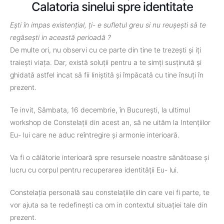
Calatoria sinelui spre identitate
Ești în impas existențial, ți- e sufletul greu si nu reușești să te
regăsești in această perioadă ?
De multe ori, nu observi cu ce parte din tine te trezești și iți
traiești viața. Dar, există soluții pentru a te simți susținută și
ghidată astfel incat să fii liniștită și împăcată cu tine însuți în
prezent.
Te invit, Sâmbata, 16 decembrie, în București, la ultimul
workshop de Constelații din acest an, să ne uităm la Intențiilor
Eu- lui care ne aduc reîntregire și armonie interioară.
Va fi o călătorie interioară spre resursele noastre sănătoase și
lucru cu corpul pentru recuperarea identității Eu- lui.
Constelația personală sau constelațiile din care vei fi parte, te
vor ajuta sa te redefinești ca om in contextul situației tale din
prezent.