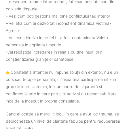
– descoperi traume intrauterine știute sau neștiute sau din
copilaria timpurie
– vezi cum poți gestiona mai bine conflictului tau interior
– vei afla cum ai dezvoltat inconstient dinamica Victima-
Agresor
– vei constientiza in ce fel ti- a fost contaminata Voința
personala în copilaria timpurie
-vei recâștiga încrederea în relația cu tine însuți prin
conștientizarea granițelor sănătoase
👉Constelația Intenției nu impune soluții din exterior, nu e un
curs sau terapie personală, ci înseamnă participarea într-un
grup de lucru sistemic, într-un cadru de siguranță si
confidențialitate in care participi activ și cu responsabilitate
incă de la inceput in propria constelație.
Cand ai ocazia să mergi in locul în care a avut loc trauma, se
deblocheaza un nivel de claritate fabulos pentru recuperarea
Identității Eului.