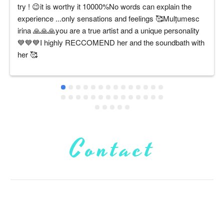
try ! 😉it is worthy it 10000%No words can explain the 
experience ...only sensations and feelings 🥰Mulțumesc 
irina 🙏🙏🙏you are a true artist and a unique personality 
💙💙💙I highly RECCOMEND her and the soundbath with 
her 🥰
Contact