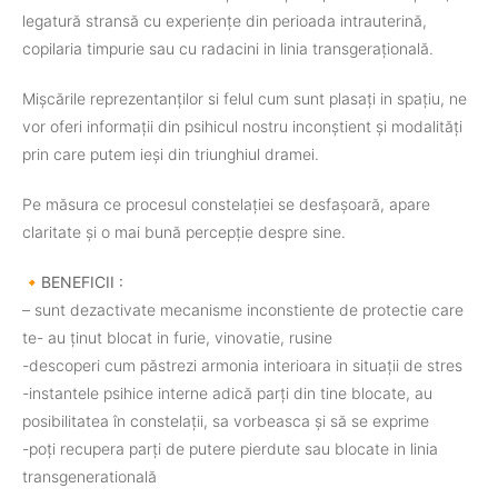
legatură stransă cu experiențe din perioada intrauterină,
copilaria timpurie sau cu radacini in linia transgerațională.
Mișcările reprezentanților si felul cum sunt plasați in spațiu, ne
vor oferi informații din psihicul nostru inconștient și modalități
prin care putem ieși din triunghiul dramei.
Pe măsura ce procesul constelației se desfașoară, apare
claritate și o mai bună percepție despre sine.
🔸️BENEFICII :
– sunt dezactivate mecanisme inconstiente de protectie care
te- au ținut blocat in furie, vinovatie, rusine
-descoperi cum păstrezi armonia interioara in situații de stres
-instantele psihice interne adică parți din tine blocate, au
posibilitatea în constelații, sa vorbeasca și să se exprime
-poți recupera parți de putere pierdute sau blocate in linia
transgeneratională