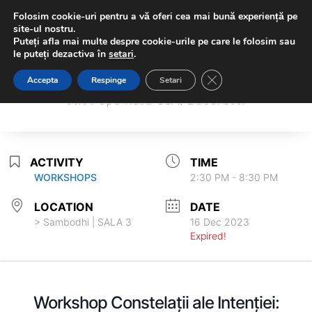
Folosim cookie-uri pentru a vă oferi cea mai bună experiență pe
site-ul nostru.
Puteți afla mai multe despre cookie-urile pe care le folosim sau
le puteți dezactiva în
setari
.
Sambodhi Studio
Close GDPR Cookie Ba
Accepta
Respinge
Setari
Sambodhi Studio
str. Popa Rusu 16A, Bucuresti
str. Popa Rusu 16A, Bucuresti
ACTIVITY
TIME
WORKSHOPS
2:30 PM - 8:30 PM
LOCATION
DATE
> Sambodhi | SALA 3
16 Dec 2023
Expired!
Workshop Constelații ale Intenției: