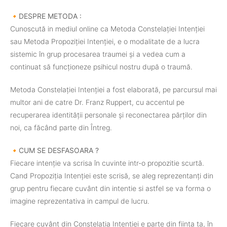
🔸️DESPRE METODA :
Cunoscută in mediul online ca Metoda Constelației Intenției
sau Metoda Propoziției Intenției, e o modalitate de a lucra
sistemic în grup procesarea traumei și a vedea cum a
continuat să funcționeze psihicul nostru după o traumă.
Metoda Constelației Intenției a fost elaborată, pe parcursul mai
multor ani de catre Dr. Franz Ruppert, cu accentul pe
recuperarea identității personale și reconectarea părților din
noi, ca făcând parte din Întreg.
🔸️CUM SE DESFASOARA ?
Fiecare intenție va scrisa în cuvinte intr-o propozitie scurtă.
Cand Propoziția Intenției este scrisă, se aleg reprezentanți din
grup pentru fiecare cuvânt din intentie si astfel se va forma o
imagine reprezentativa in campul de lucru.
Fiecare cuvânt din Constelația Intenției e parte din ființa ta, în