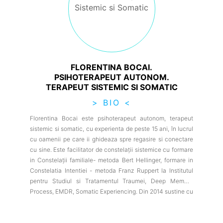
FLORENTINA BOCAI.
PSIHOTERAPEUT AUTONOM.
TERAPEUT SISTEMIC SI SOMATIC
> BIO <
Florentina Bocai este psihoterapeut autonom, terapeut
sistemic si somatic, cu experienta de peste 15 ani, în lucrul
cu oamenii pe care ii ghideaza spre regasire si conectare
cu sine. Este facilitator de constelații sistemice cu formare
in Constelații familiale- metoda Bert Hellinger, formare in
Constelatia Intentiei - metoda Franz Ruppert la Institutul
pentru Studiul si Tratamentul Traumei, Deep Memory
Process, EMDR, Somatic Experiencing. Din 2014 sustine cu
succes workshopuri si tabere de constelații sistemice cu
focus pe lucrul cu trauma personala si Identitatea Eu-lui.