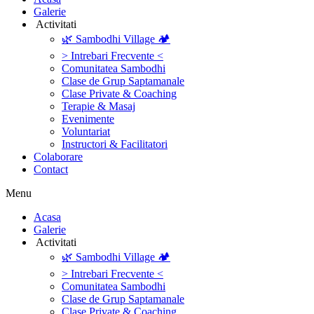
Galerie
‎ ‎Activitati‎
🌿 Sambodhi Village 🏕️
> Intrebari Frecvente <
Comunitatea Sambodhi
Clase de Grup Saptamanale
Clase Private & Coaching
Terapie & Masaj
‎Evenimente
Voluntariat
‏‏‎Instructori & Facilitatori
Colaborare
Contact
Menu
‎Acasa
Galerie
‎ ‎Activitati‎
🌿 Sambodhi Village 🏕️
> Intrebari Frecvente <
Comunitatea Sambodhi
Clase de Grup Saptamanale
Clase Private & Coaching