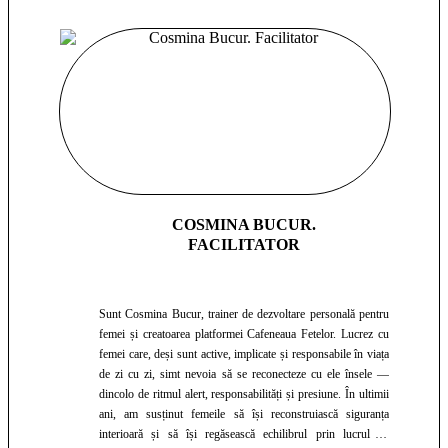
COSMINA BUCUR.
FACILITATOR
Sunt Cosmina Bucur, trainer de dezvoltare personală pentru
femei și creatoarea platformei Cafeneaua Fetelor. Lucrez cu
femei care, deși sunt active, implicate și responsabile în viața
de zi cu zi, simt nevoia să se reconecteze cu ele însele —
dincolo de ritmul alert, responsabilități și presiune. În ultimii
ani, am susținut femeile să își reconstruiască siguranța
interioară și să își regăsească echilibrul prin lucrul cu