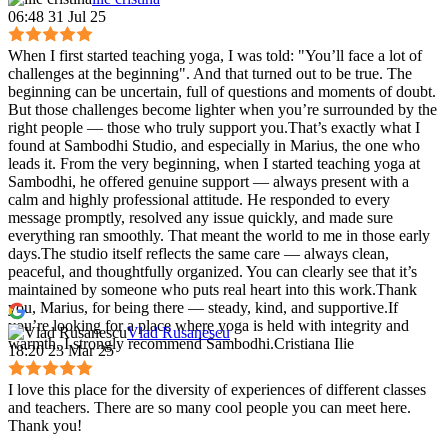
06:48 31 Jul 25
When I first started teaching yoga, I was told: "You’ll face a lot of
challenges at the beginning". And that turned out to be true. The
beginning can be uncertain, full of questions and moments of doubt.
But those challenges become lighter when you’re surrounded by the
right people — those who truly support you.That’s exactly what I
found at Sambodhi Studio, and especially in Marius, the one who
leads it. From the very beginning, when I started teaching yoga at
Sambodhi, he offered genuine support — always present with a
calm and highly professional attitude. He responded to every
message promptly, resolved any issue quickly, and made sure
everything ran smoothly. That meant the world to me in those early
days.The studio itself reflects the same care — always clean,
peaceful, and thoughtfully organized. You can clearly see that it’s
maintained by someone who puts real heart into this work.Thank
you, Marius, for being there — steady, kind, and supportive.If
you’re looking for a place where yoga is held with integrity and
Vlad Rusanescu
warmth, I strongly recommend Sambodhi.Cristiana Ilie
18:20 23 Mar 25
I love this place for the diversity of experiences of different classes
and teachers. There are so many cool people you can meet here.
Thank you!