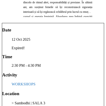
dincolo de ritmul alert, responsabilități și presiune. În ultimii
ani, am susținut femeile să își reconstruiască siguranța
interioară și să își regăsească echilibrul prin lucrul cu emoțiile,
corpul și energia feminină. Abordarea mea îmbină exerciții
practice, meditații ghidate și spații de reflecție, într-un mod
accesibil și blând, dar profund. Cred că feminitatea nu este
Date
ceva ce trebuie „învățat” din exterior, ci mai degrabă reactivat
— prin încetinire, prezență și conexiune autentică cu tine.
12 Oct 2025
Workshopurile pe care le facilitez sunt spații în care femeile
pot să lase jos presiunea, să se reconecteze cu ele și să își
Expired!
ofere, poate pentru prima dată după mult timp, un moment
real pentru ele. Pe lângă aceste întâlniri, sunt gazda
Time
podcastului „Inspirație la o cafea”, unde explorez teme legate
de echilibru interior, feminitate și relația cu sine. Pentru mine,
2:30 PM - 4:30 PM
aceste spații sunt mai mult decât workshopuri — sunt
momente în care ne întoarcem la noi.
Activity
WORKSHOPS
Location
> Sambodhi | SALA 3