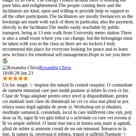
pure bliss and enlightenment.The people coming there and the
facilitators are kind, open and willing to provide help or support to
all the other participants.The facilitators are mostly freelancers so the
bookings are made with each of them in particular, also the payment,
directly to the facilitator.The studio easily reachable by public
transport, being at 13 min walk from University metro station.There
is also a small room where you can change, but the belongings must
be taken with you in the class as there are no lockers.I truly
recommend this place for everyone looking for peace and to learn
new technics for emotional self management.Hope to see you there
:)
Roxandra Chivu
18:00 28 Jan 23
Un loc magic ✨ inspirat din natură în centrul orașului. O comunitate
de oameni minunați care pun multă pasiune și iubire în ceea ce fac.
Clase de Yoga adaptate pentru orice nivel și disponibilitate, pentru
cei matinali sunt clase de dimineață iar cei cu ziua mai plină se pot
relaxa seara după agitația de peste zi. Workshop-uri și ritualuri,
meditație samanică, constelații, locul in care indiferent cine ești, poți
doar sa fii, sigur îți vei găsi tribul și o activitate cu care vei rezona și
îți va umple sufletul. O lume mai mica in lumea asta mare și agitată,
plină de iubire și armonie creată de un om minunat. Întoarce-te la
tine, la natura ta, onoreaza-ți mintea, trupul și sufletul.Namaste ✨