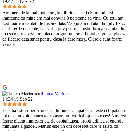
19:47 15 Nov 22
Am mers de la mai multe ori, la diferite clase la Sambodhi si
impreuna cu mine am mai convins 3 persoane sa vina. Cu totii am
fost foarte incantati de fiecare data.Ma ajuta mult atat din pdv fizic,
cu durerile de spate, cat si din pdv psihic, linistindu-ma si ajutandu-
ma sa ma relaxez. Imi place programul lor si faptul ca pot sa platesc
de fiecare data strict pentru clasa la care merg. Clasele sunt foarte
variate.
Raluca Marinescu
14:34 19 Sep 22
Locatia este super frumoasa, luminoasa, spatioasa, este echipata cu
tot ce ai nevoie pentru a desfasura un workshop de succes! Am fost
foarte placut impresionata de ospitalitatea, proptitudinea si energia
minunata a gazdei, Marius este un om deosebit care te asista cu