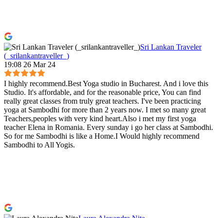
Sri Lankan Traveler
(_srilankantraveller_)
19:08 26 Mar 24
I highly recommend.Best Yoga studio in Bucharest. And i love this
Studio. It's affordable, and for the reasonable price, You can find
really great classes from truly great teachers. I've been practicing
yoga at Sambodhi for more than 2 years now. I met so many great
Teachers,peoples with very kind heart.Also i met my first yoga
teacher Elena in Romania. Every sunday i go her class at Sambodhi.
So for me Sambodhi is like a Home.I Would highly recommend
Sambodhi to All Yogis.