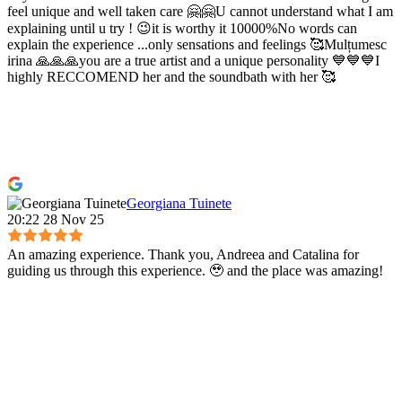
feel unique and well taken care 🤗🤗U cannot understand what I am
explaining until u try ! 😉it is worthy it 10000%No words can
explain the experience ...only sensations and feelings 🥰Mulțumesc
irina 🙏🙏🙏you are a true artist and a unique personality 💙💙💙I
highly RECCOMEND her and the soundbath with her 🥰
Georgiana Tuinete
20:22 28 Nov 25
An amazing experience. Thank you, Andreea and Catalina for
guiding us through this experience. 🥹 and the place was amazing!