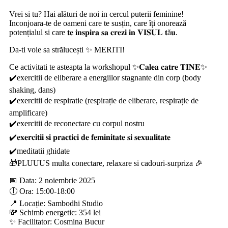
Vrei si tu? Hai alături de noi in cercul puterii feminine!
Inconjoara-te de oameni care te susțin, care îți onorează
potențialul si care 𝐭𝐞 𝐢𝐧𝐬𝐩𝐢𝐫𝐚 𝐬𝐚 𝐜𝐫𝐞𝐳𝐢 𝐢𝐧 𝐕𝐈𝐒𝐔𝐋 𝐭ă𝐮.
Da-ti voie sa strălucești ✨ MERITI!
Ce activitati te asteapta la workshopul ✨𝐂𝐚𝐥𝐞𝐚 𝐜𝐚𝐭𝐫𝐞 𝐓𝐈𝐍𝐄✨
✔️exercitii de eliberare a energiilor stagnante din corp (body
shaking, dans)
✔️exercitii de respiratie (respirație de eliberare, respirație de
amplificare)
✔️exercitii de reconectare cu corpul nostru
✔️𝐞𝐱𝐞𝐫𝐜𝐢𝐭𝐢𝐢 𝐬𝐢 𝐩𝐫𝐚𝐜𝐭𝐢𝐜𝐢 𝐝𝐞 𝐟𝐞𝐦𝐢𝐧𝐢𝐭𝐚𝐭𝐞 𝐬𝐢 𝐬𝐞𝐱𝐮𝐚𝐥𝐢𝐭𝐚𝐭𝐞
✔️meditatii ghidate
🎁PLUUUS multa conectare, relaxare si cadouri-surpriza 🎉
📅 Data: 2 noiembrie 2025
🕕 Ora: 15:00-18:00
📍 Locație: Sambodhi Studio
💸 Schimb energetic: 354 lei
✨ Facilitator: Cosmina Bucur