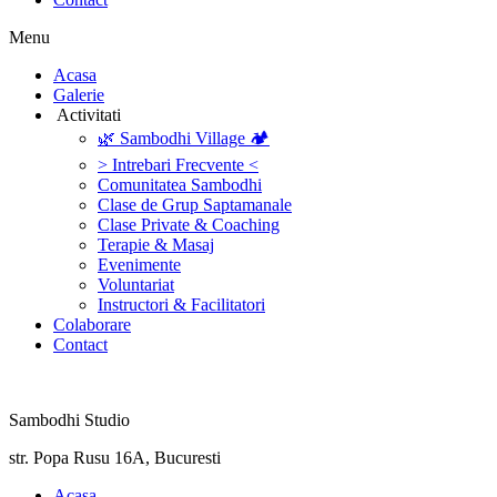
Menu
‎Acasa
Galerie
‎ ‎Activitati‎
🌿 Sambodhi Village 🏕️
> Intrebari Frecvente <
Comunitatea Sambodhi
Clase de Grup Saptamanale
Clase Private & Coaching
Terapie & Masaj
‎Evenimente
Voluntariat
‏‏‎Instructori & Facilitatori
Colaborare
Contact
Sambodhi Studio
str. Popa Rusu 16A, Bucuresti
‎Acasa