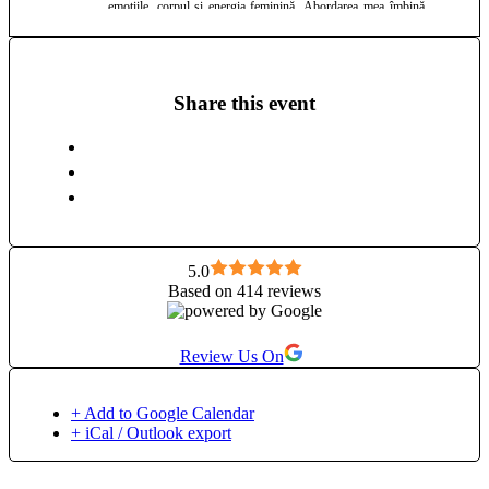
emoțiile, corpul și energia feminină. Abordarea mea îmbină
exerciții practice, meditații ghidate și spații de reflecție, într-un
mod accesibil și blând, dar profund. Cred că feminitatea nu
este ceva ce trebuie „învățat” din exterior, ci mai degrabă
reactivat — prin încetinire, prezență și conexiune autentică cu
Share this event
tine. Workshopurile pe care le facilitez sunt spații în care
femeile pot să lase jos presiunea, să se reconecteze cu ele și
să își ofere, poate pentru prima dată după mult timp, un
moment real pentru ele. Pe lângă aceste întâlniri, sunt gazda
podcastului „Inspirație la o cafea”, unde explorez teme legate
de echilibru interior, feminitate și relația cu sine. Pentru mine,
aceste spații sunt mai mult decât workshopuri — sunt
momente în care ne întoarcem la noi.
5.0
Based on 414 reviews
Review Us On
+ Add to Google Calendar
+ iCal / Outlook export