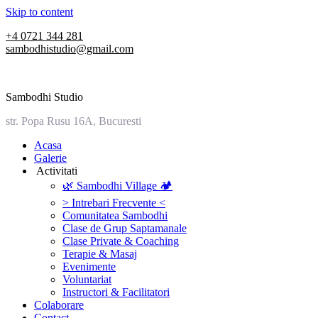
Skip to content
+4 0721 344 281
sambodhistudio@gmail.com
Sambodhi Studio
str. Popa Rusu 16A, Bucuresti
‎Acasa
Galerie
‎ ‎Activitati‎
🌿 Sambodhi Village 🏕️
> Intrebari Frecvente <
Comunitatea Sambodhi
Clase de Grup Saptamanale
Clase Private & Coaching
Terapie & Masaj
‎Evenimente
Voluntariat
‏‏‎Instructori & Facilitatori
Colaborare
Contact