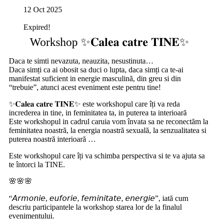
12 Oct 2025
Expired!
Workshop ✨𝐂𝐚𝐥𝐞𝐚 𝐜𝐚𝐭𝐫𝐞 𝐓𝐈𝐍𝐄✨
Daca te simti nevazuta, neauzita, nesustinuta…
Daca simți ca ai obosit sa duci o lupta, daca simți ca te-ai
manifestat suficient in energie masculină, din greu si din
“trebuie”, atunci acest eveniment este pentru tine!
✨𝐂𝐚𝐥𝐞𝐚 𝐜𝐚𝐭𝐫𝐞 𝐓𝐈𝐍𝐄✨ este workshopul care îți va reda
increderea in tine, in feminitatea ta, in puterea ta interioară
Este workshopul in cadrul caruia vom învata sa ne reconectăm la
feminitatea noastră, la energia noastră sexuală, la senzualitatea si
puterea noastră interioară …
Este workshopul care îți va schimba perspectiva si te va ajuta sa
te întorci la TINE.
🌸🌸🌸
“𝘈𝘳𝘮𝘰𝘯𝘪𝘦, 𝘦𝘶𝘧𝘰𝘳𝘪𝘦, 𝘧𝘦𝘮𝘪𝘯𝘪𝘵𝘢𝘵𝘦, 𝘦𝘯𝘦𝘳𝘨𝘪𝘦”, iată cum
descriu participantele la workshop starea lor de la finalul
evenimentului.