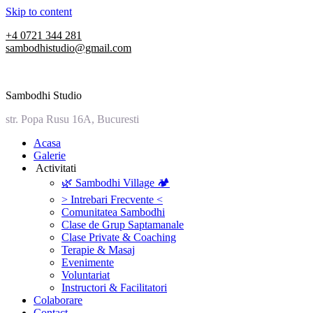
Skip to content
+4 0721 344 281
sambodhistudio@gmail.com
Sambodhi Studio
str. Popa Rusu 16A, Bucuresti
‎Acasa
Galerie
‎ ‎Activitati‎
🌿 Sambodhi Village 🏕️
> Intrebari Frecvente <
Comunitatea Sambodhi
Clase de Grup Saptamanale
Clase Private & Coaching
Terapie & Masaj
‎Evenimente
Voluntariat
‏‏‎Instructori & Facilitatori
Colaborare
Contact