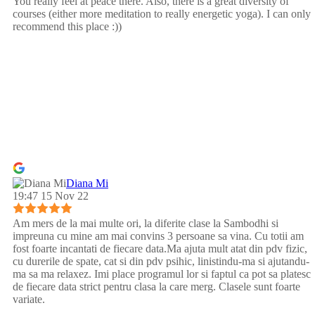
You really feel at peace there. Also, there is a great diversity of
courses (either more meditation to really energetic yoga). I can only
recommend this place :))
Diana Mi
19:47 15 Nov 22
Am mers de la mai multe ori, la diferite clase la Sambodhi si
impreuna cu mine am mai convins 3 persoane sa vina. Cu totii am
fost foarte incantati de fiecare data.Ma ajuta mult atat din pdv fizic,
cu durerile de spate, cat si din pdv psihic, linistindu-ma si ajutandu-
ma sa ma relaxez. Imi place programul lor si faptul ca pot sa platesc
de fiecare data strict pentru clasa la care merg. Clasele sunt foarte
variate.