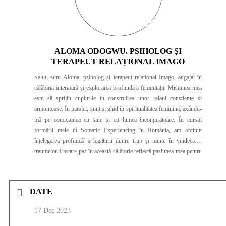
ALOMA ODOGWU. PSIHOLOG ȘI
TERAPEUT RELAȚIONAL IMAGO
Salut, sunt Aloma, psiholog și terapeut relațional Imago, angajat în
călătoria interioară și explorarea profundă a feminității. Misiunea mea
este să sprijin cuplurile în construirea unor relații conștiente și
armonioase. În paralel, sunt și ghid în spiritualitatea feminină, axându-
mă pe conexiunea cu sine și cu lumea înconjurătoare. În cursul
formării mele în Somatic Experiencing în România, am obținut
înțelegerea profundă a legăturii dintre trup și minte în vindecarea
traumelor. Fiecare pas în această călătorie reflectă pasiunea mea pentru
redescoperirea sinelui pierdut și a potențialului uman. Zi de zi, mă
dedic ghidării cu grijă și siguranță a fiecărei ființe în căutarea
vindecării și a evoluției personale.
DATE
17 Dec 2023