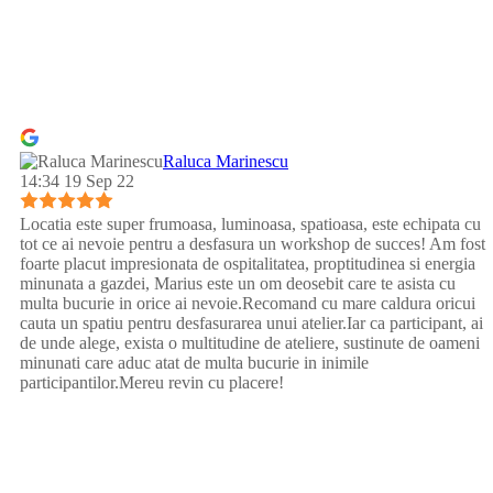
Raluca Marinescu
14:34 19 Sep 22
Locatia este super frumoasa, luminoasa, spatioasa, este echipata cu
tot ce ai nevoie pentru a desfasura un workshop de succes! Am fost
foarte placut impresionata de ospitalitatea, proptitudinea si energia
minunata a gazdei, Marius este un om deosebit care te asista cu
multa bucurie in orice ai nevoie.Recomand cu mare caldura oricui
cauta un spatiu pentru desfasurarea unui atelier.Iar ca participant, ai
de unde alege, exista o multitudine de ateliere, sustinute de oameni
minunati care aduc atat de multa bucurie in inimile
participantilor.Mereu revin cu placere!