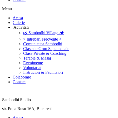
Menu
‎Acasa
Galerie
‎ ‎Activitati‎
🌿 Sambodhi Village 🏕️
> Intrebari Frecvente <
Comunitatea Sambodhi
Clase de Grup Saptamanale
Clase Private & Coaching
Terapie & Masaj
‎Evenimente
Voluntariat
‏‏‎Instructori & Facilitatori
Colaborare
Contact
Sambodhi Studio
str. Popa Rusu 16A, Bucuresti
‎Acasa