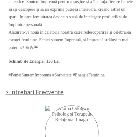
autentice. Suntem împreună pentru a susține și a încuraja fiecare femeie
să își descopere și să își exprime puterea interioară, creând astfel un
spațiu în care feminitatea devine o sursă de înțelegere profundă și de
împlinire personală.
Alăturați-vă nouă în călătoria noastră către redescoperirea și celebrarea
esenței feminine. Femei suntem împreună, și împreună străluvim mai
puternic! 🌸💪🌟
Schimb de Energie: 150 Lei
#FemeiSuntemImpreuna #Sororitate #EnergieFeminina
> Intrebari Frecvente