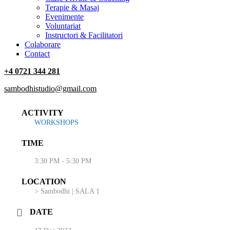
Terapie & Masaj
‎Evenimente
Voluntariat
‏‏‎Instructori & Facilitatori
Colaborare
Contact
+4 0721 344 281
sambodhistudio@gmail.com
ACTIVITY
WORKSHOPS
TIME
3:30 PM - 5:30 PM
LOCATION
> Sambodhi | SALA 1
DATE