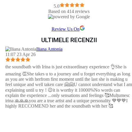
5.0
Based on 414 reviews
Review Us On
ULTIMELE RECENZII
Iliana Antonia
11:07 23 Apr 26
the soundbath with Irina is just extraordinary experience 👌She is
amazing 👏She takes u to a journey and u forget everything as long
as you are with herfrom first moment until the last she is making u
feel unique and well taken care 🤗🤗U cannot understand what I am
explaining until u try ! 😉it is worthy it 10000%No words can
explain the experience ...only sensations and feelings 🥰Mulțumesc
irina 🙏🙏🙏you are a true artist and a unique personality 💙💙💙I
highly RECCOMEND her and the soundbath with her 🥰