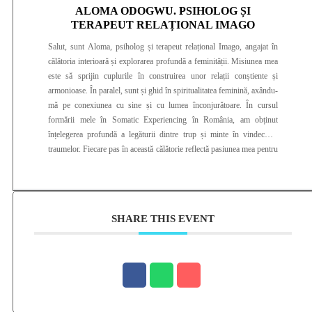
ALOMA ODOGWU. PSIHOLOG ȘI
TERAPEUT RELAȚIONAL IMAGO
Salut, sunt Aloma, psiholog și terapeut relațional Imago, angajat în
călătoria interioară și explorarea profundă a feminității. Misiunea mea
este să sprijin cuplurile în construirea unor relații conștiente și
armonioase. În paralel, sunt și ghid în spiritualitatea feminină, axându-
mă pe conexiunea cu sine și cu lumea înconjurătoare. În cursul
formării mele în Somatic Experiencing în România, am obținut
înțelegerea profundă a legăturii dintre trup și minte în vindecarea
traumelor. Fiecare pas în această călătorie reflectă pasiunea mea pentru
redescoperirea sinelui pierdut și a potențialului uman. Zi de zi, mă
dedic ghidării cu grijă și siguranță a fiecărei ființe în căutarea
vindecării și a evoluției personale.
SHARE THIS EVENT