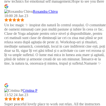
new technics for emotional self management.Hope to see you there
:)
Roxandra Chivu
18:00 28 Jan 23
Un loc magic ✨ inspirat din natură în centrul orașului. O comunitate
de oameni minunați care pun multă pasiune și iubire în ceea ce fac.
Clase de Yoga adaptate pentru orice nivel și disponibilitate, pentru
cei matinali sunt clase de dimineață iar cei cu ziua mai plină se pot
relaxa seara după agitația de peste zi. Workshop-uri și ritualuri,
meditație samanică, constelații, locul in care indiferent cine ești, poți
doar sa fii, sigur îți vei găsi tribul și o activitate cu care vei rezona și
îți va umple sufletul. O lume mai mica in lumea asta mare și agitată,
plină de iubire și armonie creată de un om minunat. Întoarce-te la
tine, la natura ta, onoreaza-ți mintea, trupul și sufletul.Namaste ✨
Cristina P
13:52 24 Jan 23
Super peaceful lovely place to work out relax. All the instructors