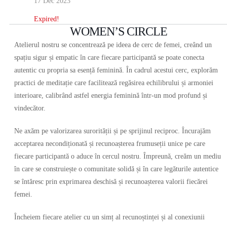
17 Dec 2023
Expired!
WOMEN’S CIRCLE
Atelierul nostru se concentrează pe ideea de cerc de femei, creând un
spațiu sigur și empatic în care fiecare participantă se poate conecta
autentic cu propria sa esență feminină. În cadrul acestui cerc, explorăm
practici de meditație care facilitează regăsirea echilibrului și armoniei
interioare, calibrând astfel energia feminină într-un mod profund și
vindecător.
Ne axăm pe valorizarea surorității și pe sprijinul reciproc. Încurajăm
acceptarea necondiționată și recunoașterea frumuseții unice pe care
fiecare participantă o aduce în cercul nostru. Împreună, creăm un mediu
în care se construiește o comunitate solidă și în care legăturile autentice
se întăresc prin exprimarea deschisă și recunoașterea valorii fiecărei
femei.
Încheiem fiecare atelier cu un simț al recunoștinței și al conexiunii