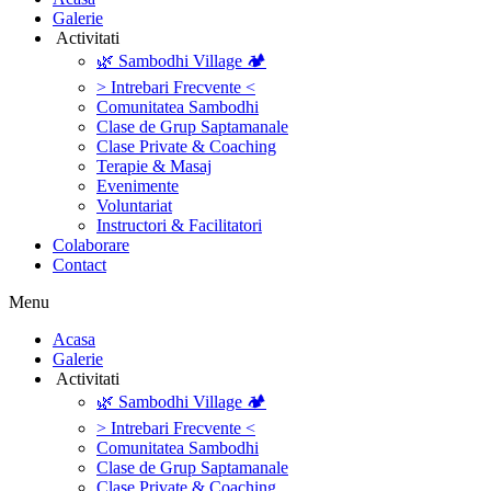
Galerie
‎ ‎Activitati‎
🌿 Sambodhi Village 🏕️
> Intrebari Frecvente <
Comunitatea Sambodhi
Clase de Grup Saptamanale
Clase Private & Coaching
Terapie & Masaj
‎Evenimente
Voluntariat
‏‏‎Instructori & Facilitatori
Colaborare
Contact
Menu
‎Acasa
Galerie
‎ ‎Activitati‎
🌿 Sambodhi Village 🏕️
> Intrebari Frecvente <
Comunitatea Sambodhi
Clase de Grup Saptamanale
Clase Private & Coaching