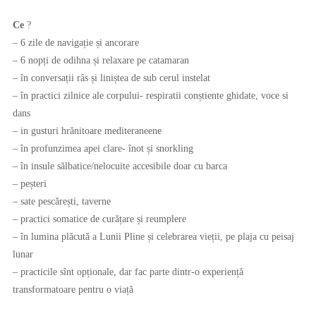
Ce
?
– 6 zile de navigație și ancorare
– 6 nopți de odihna și relaxare pe catamaran
– în conversații râs și liniștea de sub cerul instelat
– în practici zilnice ale corpului- respiratii conștiente ghidate, voce si
dans
– in gusturi hrănitoare mediteraneene
– în profunzimea apei clare- înot și snorkling
– în insule sălbatice/nelocuite accesibile doar cu barca
– peșteri
– sate pescărești, taverne
– practici somatice de curățare și reumplere
– în lumina plăcută a Lunii Pline și celebrarea vieții, pe plaja cu peisaj
lunar
– practicile sînt opționale, dar fac parte dintr-o experiență
transformatoare pentru o viață