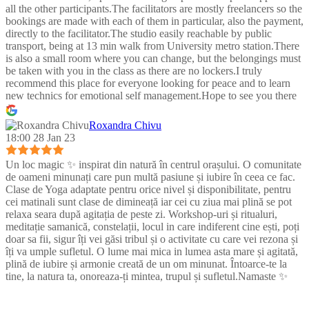
all the other participants.The facilitators are mostly freelancers so the
bookings are made with each of them in particular, also the payment,
directly to the facilitator.The studio easily reachable by public
transport, being at 13 min walk from University metro station.There
is also a small room where you can change, but the belongings must
be taken with you in the class as there are no lockers.I truly
recommend this place for everyone looking for peace and to learn
new technics for emotional self management.Hope to see you there
:)
Roxandra Chivu
18:00 28 Jan 23
Un loc magic ✨ inspirat din natură în centrul orașului. O comunitate
de oameni minunați care pun multă pasiune și iubire în ceea ce fac.
Clase de Yoga adaptate pentru orice nivel și disponibilitate, pentru
cei matinali sunt clase de dimineață iar cei cu ziua mai plină se pot
relaxa seara după agitația de peste zi. Workshop-uri și ritualuri,
meditație samanică, constelații, locul in care indiferent cine ești, poți
doar sa fii, sigur îți vei găsi tribul și o activitate cu care vei rezona și
îți va umple sufletul. O lume mai mica in lumea asta mare și agitată,
plină de iubire și armonie creată de un om minunat. Întoarce-te la
tine, la natura ta, onoreaza-ți mintea, trupul și sufletul.Namaste ✨