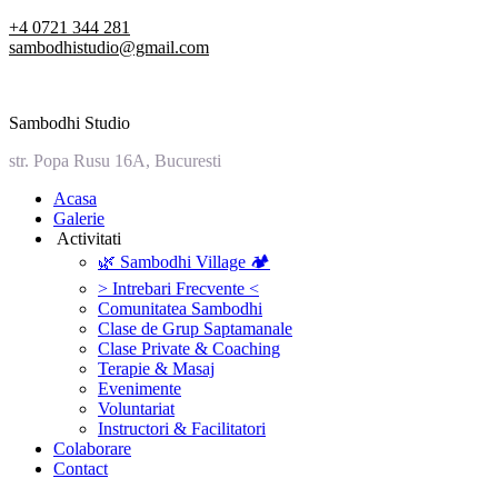
Skip
+4 0721 344 281
to
sambodhistudio@gmail.com
content
Sambodhi Studio
str. Popa Rusu 16A, Bucuresti
‎Acasa
Galerie
‎ ‎Activitati‎
🌿 Sambodhi Village 🏕️
> Intrebari Frecvente <
Comunitatea Sambodhi
Clase de Grup Saptamanale
Clase Private & Coaching
Terapie & Masaj
‎Evenimente
Voluntariat
‏‏‎Instructori & Facilitatori
Colaborare
Contact