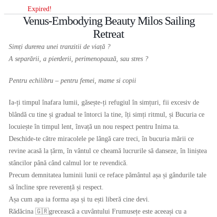
Expired!
Venus-Embodying Beauty Milos Sailing
Retreat
Simți durerea unei tranzitii de viață ?
A separării, a pierderii, perimenopauză, sau stres ?
Pentru echilibru – pentru femei, mame si copii
Ia-ți timpul înafara lumii, găsește-ți refugiul în simțuri, fii excesiv de
blândă cu tine și gradual te întorci la tine, îți simți ritmul, și Bucuria ce
locuiește în timpul lent, învață un nou respect pentru Inima ta.
Deschide-te către miracolele pe lângă care treci, în bucuria mării ce
revine acasă la țărm, în vântul ce cheamă lucrurile să danseze, în liniștea
stâncilor până când calmul lor te revendică.
Precum demnitatea luminii lunii ce reface pământul așa și gândurile tale
să încline spre reverență și respect.
Așa cum apa ia forma așa și tu ești liberă cine devi.
Rădăcina 🇬🇷grecească a cuvântului Frumusețe este aceeași cu a