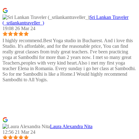
Sri Lankan Traveler
(_srilankantraveller_)
19:08 26 Mar 24
I highly recommend.Best Yoga studio in Bucharest. And i love this
Studio. It's affordable, and for the reasonable price, You can find
really great classes from truly great teachers. I've been practicing
yoga at Sambodhi for more than 2 years now. I met so many great
Teachers,peoples with very kind heart.Also i met my first yoga
teacher Elena in Romania. Every sunday i go her class at Sambodhi.
So for me Sambodhi is like a Home.I Would highly recommend
Sambodhi to All Yogis.
Laura Alexandra Nita
12:56 21 Mar 24