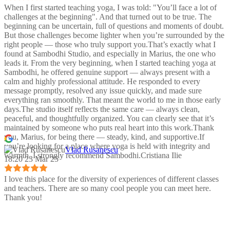
When I first started teaching yoga, I was told: "You’ll face a lot of
challenges at the beginning". And that turned out to be true. The
beginning can be uncertain, full of questions and moments of doubt.
But those challenges become lighter when you’re surrounded by the
right people — those who truly support you.That’s exactly what I
found at Sambodhi Studio, and especially in Marius, the one who
leads it. From the very beginning, when I started teaching yoga at
Sambodhi, he offered genuine support — always present with a
calm and highly professional attitude. He responded to every
message promptly, resolved any issue quickly, and made sure
everything ran smoothly. That meant the world to me in those early
days.The studio itself reflects the same care — always clean,
peaceful, and thoughtfully organized. You can clearly see that it’s
maintained by someone who puts real heart into this work.Thank
you, Marius, for being there — steady, kind, and supportive.If
you’re looking for a place where yoga is held with integrity and
Vlad Rusanescu
warmth, I strongly recommend Sambodhi.Cristiana Ilie
18:20 23 Mar 25
I love this place for the diversity of experiences of different classes
and teachers. There are so many cool people you can meet here.
Thank you!