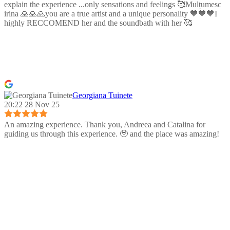
explain the experience ...only sensations and feelings 🥰Mulțumesc
irina 🙏🙏🙏you are a true artist and a unique personality 💙💙💙I
highly RECCOMEND her and the soundbath with her 🥰
Georgiana Tuinete
20:22 28 Nov 25
An amazing experience. Thank you, Andreea and Catalina for
guiding us through this experience. 🥹 and the place was amazing!