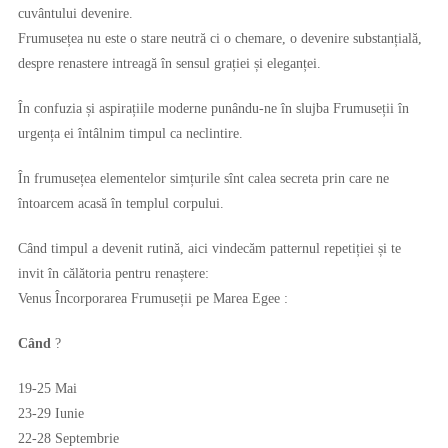
cuvântului devenire.
Frumusețea nu este o stare neutră ci o chemare, o devenire substanțială,
despre renastere intreagă în sensul grației și eleganței.
În confuzia și aspirațiile moderne punându-ne în slujba Frumuseții în
urgența ei întâlnim timpul ca neclintire.
În frumusețea elementelor simțurile sînt calea secreta prin care ne
întoarcem acasă în templul corpului.
Când timpul a devenit rutină, aici vindecăm patternul repetiției și te
invit în călătoria pentru renaștere:
Venus Încorporarea Frumuseții pe Marea Egee :
Când
?
19-25 Mai
23-29 Iunie
22-28 Septembrie