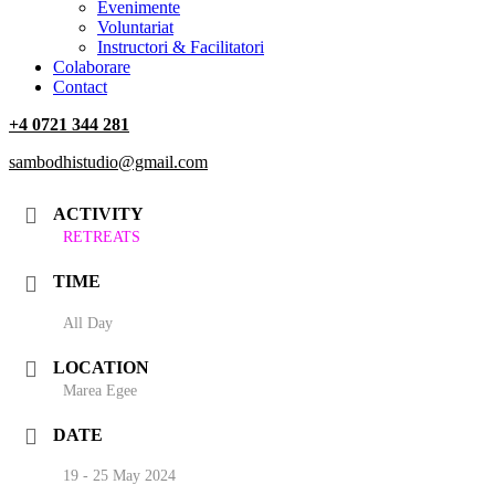
‎Evenimente
Voluntariat
‏‏‎Instructori & Facilitatori
Colaborare
Contact
+4 0721 344 281
sambodhistudio@gmail.com
ACTIVITY
RETREATS
TIME
All Day
LOCATION
Marea Egee
DATE
19 - 25 May 2024