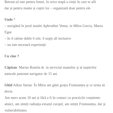
Retreat-ul este pentru femei, în orice etapă a vieții în care te afli
dar și pentru mame și copiii lor – organizată doar pentru ele.
Unde
?
– navigând în jurul insulei Aphroditei Venus, in Milos Grecia, Marea
Egee
– în 4 cabine duble 6 zile, 6 nopți all inclusive
– nu este necesară experiență
Cu cine ?
Căpitan
: Marius Romila dr. in serviciul mamelor și al nașterilor
naturale pasionat navigator de 15 ani.
Ghid
Adina Vartan: În Milos am găsit grația Frumusețea și ce urma să
devin.
Am mers acum 10 ani și fără a fi în contact cu practicile conștiente
atunci, am simțit radianța extazul curajul, am simțit Frumusețea, dar și
vulnerabilitatea.