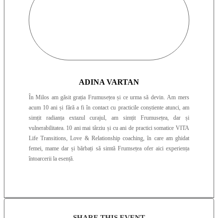
ADINA VARTAN
În Milos am găsit grația Frumusețea și ce urma să devin. Am mers
acum 10 ani și fără a fi în contact cu practicile conștiente atunci, am
simțit radianța extazul curajul, am simțit Frumusețea, dar și
vulnerabilitatea. 10 ani mai târziu și cu ani de practici somatice VITA
Life Transitions, Love & Relationship coaching, în care am ghidat
femei, mame dar și bărbați să simtă Frumsețea ofer aici experiența
întoarcerii la esență.
SHARE THIS EVENT