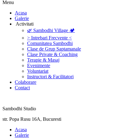
Menu
‎Acasa
Galerie
‎ ‎Activitati‎
🌿 Sambodhi Village 🏕️
> Intrebari Frecvente <
Comunitatea Sambodhi
Clase de Grup Saptamanale
Clase Private & Coaching
Terapie & Masaj
‎Evenimente
Voluntariat
‏‏‎Instructori & Facilitatori
Colaborare
Contact
Sambodhi Studio
str. Popa Rusu 16A, Bucuresti
‎Acasa
Galerie