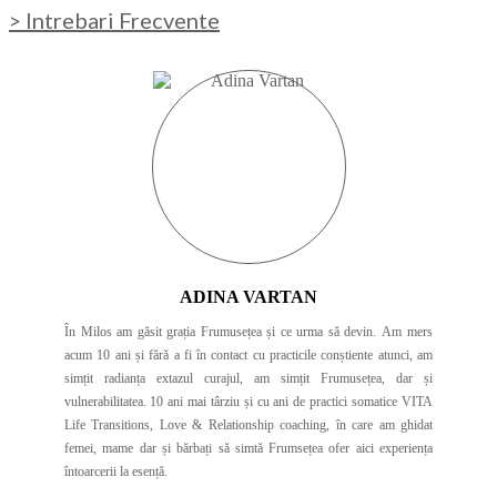
> Intrebari Frecvente
ADINA VARTAN
În Milos am găsit grația Frumusețea și ce urma să devin. Am mers
acum 10 ani și fără a fi în contact cu practicile conștiente atunci, am
simțit radianța extazul curajul, am simțit Frumusețea, dar și
vulnerabilitatea. 10 ani mai târziu și cu ani de practici somatice VITA
Life Transitions, Love & Relationship coaching, în care am ghidat
femei, mame dar și bărbați să simtă Frumsețea ofer aici experiența
întoarcerii la esență.