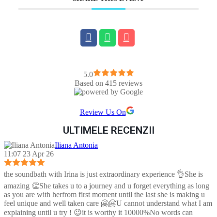
5.0
Based on 415 reviews
Review Us On
ULTIMELE RECENZII
Iliana Antonia
11:07 23 Apr 26
the soundbath with Irina is just extraordinary experience 👌She is
amazing 👏She takes u to a journey and u forget everything as long
as you are with herfrom first moment until the last she is making u
feel unique and well taken care 🤗🤗U cannot understand what I am
explaining until u try ! 😉it is worthy it 10000%No words can