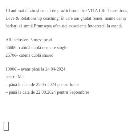
10 ani mai târziu și cu ani de practici somatice VITA Life Transitions,
Love & Relationship coaching, în care am ghidat femei, mame dar și
bărbați să simtă Frumsețea ofer aici experiența întoarcerii la esență.
All inclusive- 3 mese pe zi
3660€- cabină dublă ocupare single
2670€- cabină dublă shared
1000€ – avans până la 24.04-2024
pentru Mai
– până la data de 25.05-2024 pentru Iunie
– până la data de 22.08.2024 pentru Septembrie