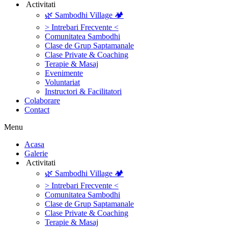
‎ ‎Activitati‎
🌿 Sambodhi Village 🏕️
> Intrebari Frecvente <
Comunitatea Sambodhi
Clase de Grup Saptamanale
Clase Private & Coaching
Terapie & Masaj
‎Evenimente
Voluntariat
‏‏‎Instructori & Facilitatori
Colaborare
Contact
Menu
‎Acasa
Galerie
‎ ‎Activitati‎
🌿 Sambodhi Village 🏕️
> Intrebari Frecvente <
Comunitatea Sambodhi
Clase de Grup Saptamanale
Clase Private & Coaching
Terapie & Masaj