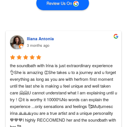
Review Us On
Iliana Antonia
3 months ago
the soundbath with Irina is just extraordinary experience 
👌She is amazing 👏She takes u to a journey and u forget 
everything as long as you are with herfrom first moment 
until the last she is making u feel unique and well taken 
care 🤗🤗U cannot understand what I am explaining until u 
try ! 😉it is worthy it 10000%No words can explain the 
experience ...only sensations and feelings 🥰Mulțumesc 
irina 🙏🙏🙏you are a true artist and a unique personality 
💙💙💙I highly RECCOMEND her and the soundbath with 
her 🥰