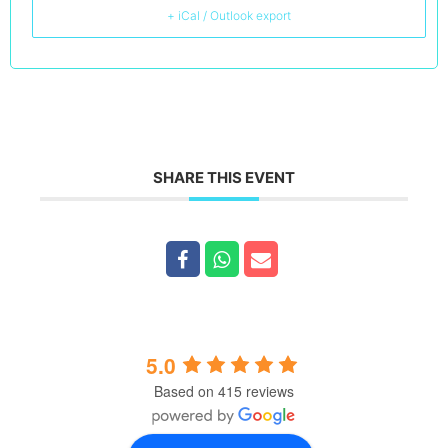
acumulate de-a lungul anilor, ghidându-te spre țeluri înalte
+ iCal / Outlook export
și realizări personale. Fiecare sesiune este o experiență
unică, menită să stimuleze intelectul și să trezească
aspirația către evoluție. Pentru cei care înțeleg că
adevărata transformare vine din explorarea profundă a
ființelor umane, această invitație reprezintă începutul unei
călătorii remarcabile. Te așteptăm să te alături cursurilor
noastre și să descoperi secretele unei vieți echilibrate și
SHARE THIS EVENT
pline de sens.
5.0
Based on 415 reviews