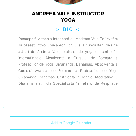
ANDREEA VALE. INSTRUCTOR
YOGA
> BIO <
Descoperă Armonia Interioară cu Andreea Vale Te invităm
să pășești într-o lume a echilibrului și a cunoașterii de sine
alături de Andreia Vale, profesor de yoga cu certificări
internaționale: Absolventă a Cursului de Formare a
Profesorilor de Yoga Sivananda, Bahamas, Absolventă a
Cursului Avansat de Formare a Profesorilor de Yoga
Sivananda, Bahamas, Certificată în Tehnici Meditative la
Dharamshala, India Specializată în Tehnici de Respirație
Himalayană, India Dacă aspiri la sănătate desăvârșită,
armonie trupească și echilibru psihic, cursurile Andreiei
sunt poarta către o transformare profundă. Prin meditație
yoghină profundă și practici ancestrale adaptate
vremurilor moderne, vei descoperi cum să îți armonizezi
conștiința cu trupul și sufletul, atingând o stare de bine
+ Add to Google Calendar
care transcende cotidianul. Într-un mediu rafinat și plin de
inspirație, Andreia își împărtășește cu pasiune cunoștințele