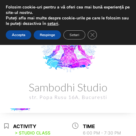
Folosim cookie-uri pentru a vă oferi cea mai bună experiență pe
site-ul nostru.
Puteți afla mai multe despre cookie-urile pe care le folosim sau
le puteți dezactiva în
setari
.
Close GDPR Cookie Ba
Accepta
Respinge
Setari
Sambodhi Studio
Sambodhi Studio
str. Popa Rusu 16A, Bucuresti
str. Popa Rusu 16A, Bucuresti
ACTIVITY
TIME
> STUDIO CLASS
6:00 PM - 7:30 PM