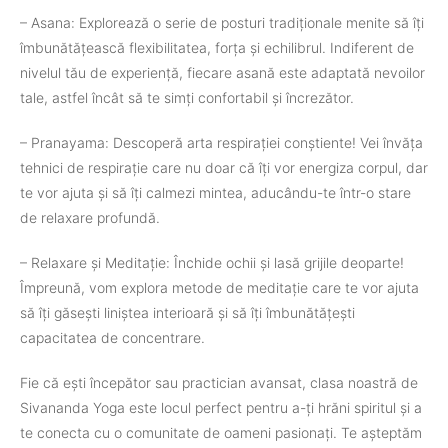
– Asana: Explorează o serie de posturi tradiționale menite să îți
îmbunătățească flexibilitatea, forța și echilibrul. Indiferent de
nivelul tău de experiență, fiecare asană este adaptată nevoilor
tale, astfel încât să te simți confortabil și încrezător.
– Pranayama: Descoperă arta respirației conștiente! Vei învăța
tehnici de respirație care nu doar că îți vor energiza corpul, dar
te vor ajuta și să îți calmezi mintea, aducându-te într-o stare
de relaxare profundă.
– Relaxare și Meditație: Închide ochii și lasă grijile deoparte!
Împreună, vom explora metode de meditație care te vor ajuta
să îți găsești liniștea interioară și să îți îmbunătățești
capacitatea de concentrare.
Fie că ești începător sau practician avansat, clasa noastră de
Sivananda Yoga este locul perfect pentru a-ți hrăni spiritul și a
te conecta cu o comunitate de oameni pasionați. Te așteptăm