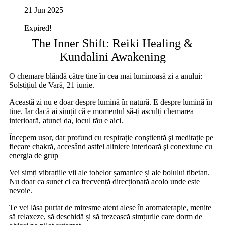
21 Jun 2025
Expired!
The Inner Shift: Reiki Healing &
Kundalini Awakening
O chemare blândă către tine în cea mai luminoasă zi a anului:
Solstițiul de Vară, 21 iunie.
Această zi nu e doar despre lumină în natură. E despre lumină în
tine. Iar dacă ai simțit că e momentul să-ți asculți chemarea
interioară, atunci da, locul tău e aici.
Începem ușor, dar profund cu respirație conştientă şi meditație pe
fiecare chakră, accesând astfel aliniere interioară şi conexiune cu
energia de grup
Vei simți vibrațiile vii ale tobelor șamanice și ale bolului tibetan.
Nu doar ca sunet ci ca frecvență direcționată acolo unde este
nevoie.
Te vei lăsa purtat de miresme atent alese în aromaterapie, menite
să relaxeze, să deschidă și să trezească simțurile care dorm de