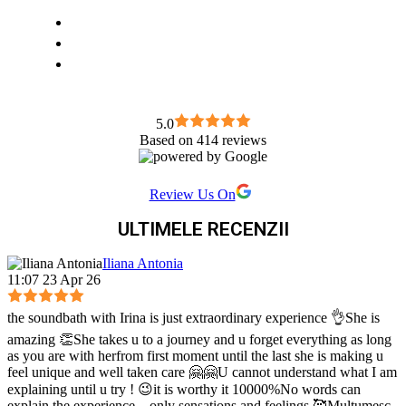
5.0
Based on 414 reviews
Review Us On
ULTIMELE RECENZII
Iliana Antonia
11:07 23 Apr 26
the soundbath with Irina is just extraordinary experience 👌She is
amazing 👏She takes u to a journey and u forget everything as long
as you are with herfrom first moment until the last she is making u
feel unique and well taken care 🤗🤗U cannot understand what I am
explaining until u try ! 😉it is worthy it 10000%No words can
explain the experience ...only sensations and feelings 🥰Mulțumesc