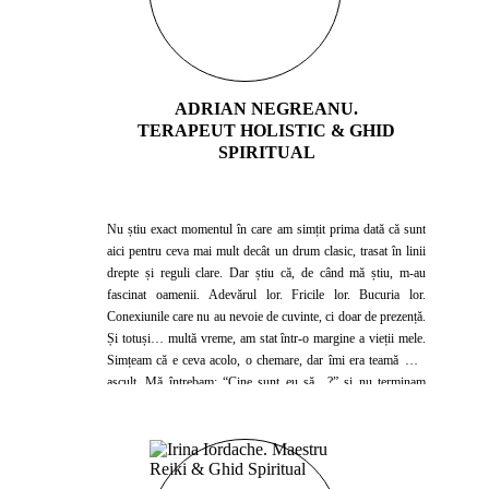
ADRIAN NEGREANU.
TERAPEUT HOLISTIC & GHID
SPIRITUAL
Nu știu exact momentul în care am simțit prima dată că sunt
aici pentru ceva mai mult decât un drum clasic, trasat în linii
drepte și reguli clare. Dar știu că, de când mă știu, m-au
fascinat oamenii. Adevărul lor. Fricile lor. Bucuria lor.
Conexiunile care nu au nevoie de cuvinte, ci doar de prezență.
Și totuși… multă vreme, am stat într-o margine a vieții mele.
Simțeam că e ceva acolo, o chemare, dar îmi era teamă să o
ascult. Mă întrebam: “Cine sunt eu să…?” și nu terminam
niciodată propoziția, pentru că răspunsul îmi era incomod.
Dar viața are un fel blând și insistent de a ne pune față în față
cu ceea ce evităm. M-a împins, m-a scuturat, m-a făcut să mă
prăbușesc și să mă ridic din nou. Și într-o zi, în tăcerea unui