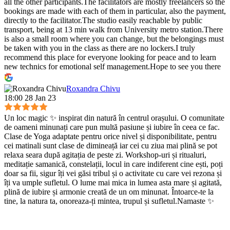
all the other participants.The facilitators are mostly freelancers so the
bookings are made with each of them in particular, also the payment,
directly to the facilitator.The studio easily reachable by public
transport, being at 13 min walk from University metro station.There
is also a small room where you can change, but the belongings must
be taken with you in the class as there are no lockers.I truly
recommend this place for everyone looking for peace and to learn
new technics for emotional self management.Hope to see you there
:)
Roxandra Chivu
18:00 28 Jan 23
Un loc magic ✨ inspirat din natură în centrul orașului. O comunitate
de oameni minunați care pun multă pasiune și iubire în ceea ce fac.
Clase de Yoga adaptate pentru orice nivel și disponibilitate, pentru
cei matinali sunt clase de dimineață iar cei cu ziua mai plină se pot
relaxa seara după agitația de peste zi. Workshop-uri și ritualuri,
meditație samanică, constelații, locul in care indiferent cine ești, poți
doar sa fii, sigur îți vei găsi tribul și o activitate cu care vei rezona și
îți va umple sufletul. O lume mai mica in lumea asta mare și agitată,
plină de iubire și armonie creată de un om minunat. Întoarce-te la
tine, la natura ta, onoreaza-ți mintea, trupul și sufletul.Namaste ✨