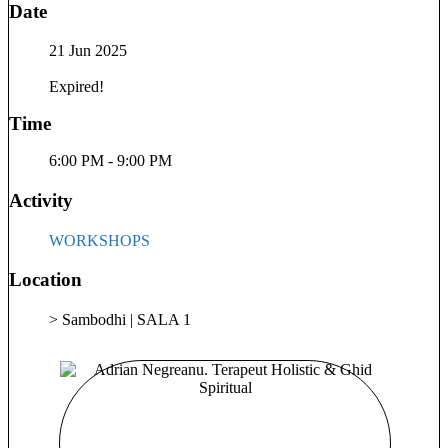
Date
uneori ca o durere intensă, alteori ca o bucurie care îmi
luminează tot sufletul. Am învățat că fiecare trăire e un mesaj,
21 Jun 2025
că energia stagnată ne poate ține în loc, dar și că vindecarea
este un proces eliberator care deschide porți către o viață mai
Expired!
autentică și mai liberă. Drumul m-a dus către Reiki Usui,
Shamballa, Karuna, iar din acel moment am știut că asta e
Time
chemarea mea. Ca Maestru Reiki, îmi doresc să reaprind
flacăra interioară a celor care au uitat să simtă cu adevărat şi se
6:00 PM - 9:00 PM
bazează doar pe mental, să îi ajut să lase în urmă tot ce le
Activity
îngreunează sufletul și să își permită transformarea. Cu
blândețe, cu lumină, cu iubire. ✨
WORKSHOPS
Location
> Sambodhi | SALA 1