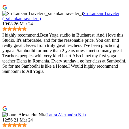
Sri Lankan Traveler
(_srilankantraveller_)
19:08 26 Mar 24
I highly recommend.Best Yoga studio in Bucharest. And i love this
Studio. It's affordable, and for the reasonable price, You can find
really great classes from truly great teachers. I've been practicing
yoga at Sambodhi for more than 2 years now. I met so many great
Teachers,peoples with very kind heart.Also i met my first yoga
teacher Elena in Romania. Every sunday i go her class at Sambodhi.
So for me Sambodhi is like a Home.I Would highly recommend
Sambodhi to All Yogis.
Laura Alexandra Nita
12:56 21 Mar 24