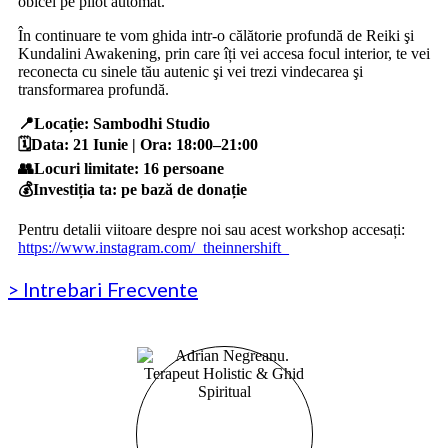
obicei pe pilot automat.
În continuare te vom ghida intr-o călătorie profundă de Reiki şi
Kundalini Awakening, prin care îți vei accesa focul interior, te vei
reconecta cu sinele tău autenic şi vei trezi vindecarea şi
transformarea profundă.
📍Locație: Sambodhi Studio
🗓️Data: 21 Iunie | Ora: 18:00–21:00
👥Locuri limitate: 16 persoane
💰Investiția ta: pe bază de donație
Pentru detalii viitoare despre noi sau acest workshop accesați:
https://www.instagram.com/_theinnershift_
> Intrebari Frecvente