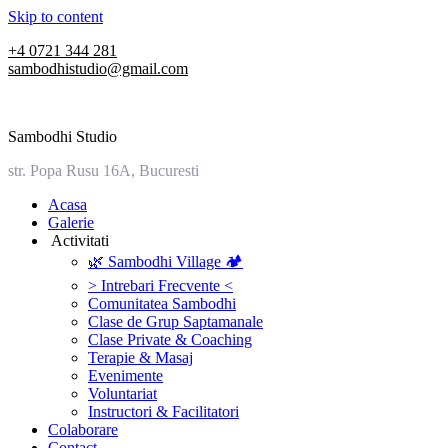
Skip to content
+4 0721 344 281
sambodhistudio@gmail.com
Sambodhi Studio
str. Popa Rusu 16A, Bucuresti
‎Acasa
Galerie
‎ ‎Activitati‎
🌿 Sambodhi Village 🏕️
> Intrebari Frecvente <
Comunitatea Sambodhi
Clase de Grup Saptamanale
Clase Private & Coaching
Terapie & Masaj
‎Evenimente
Voluntariat
‏‏‎Instructori & Facilitatori
Colaborare
Contact