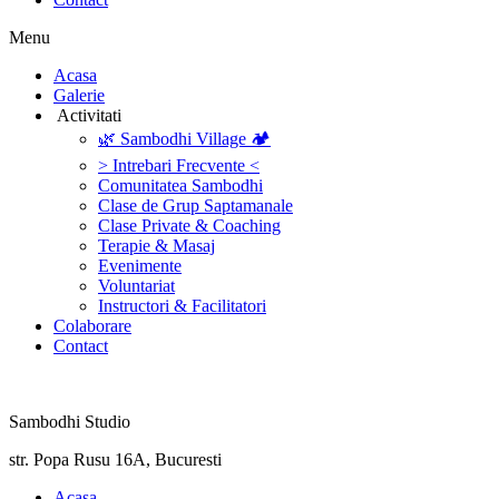
Menu
‎Acasa
Galerie
‎ ‎Activitati‎
🌿 Sambodhi Village 🏕️
> Intrebari Frecvente <
Comunitatea Sambodhi
Clase de Grup Saptamanale
Clase Private & Coaching
Terapie & Masaj
‎Evenimente
Voluntariat
‏‏‎Instructori & Facilitatori
Colaborare
Contact
Sambodhi Studio
str. Popa Rusu 16A, Bucuresti
‎Acasa