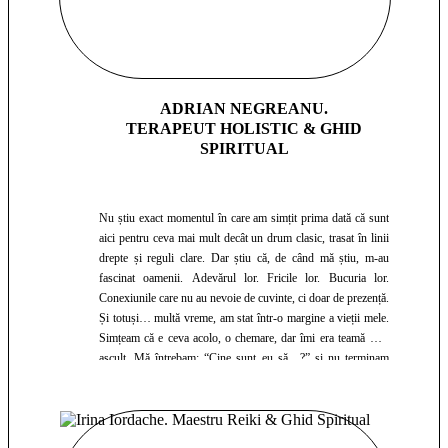
ADRIAN NEGREANU.
TERAPEUT HOLISTIC & GHID
SPIRITUAL
Nu știu exact momentul în care am simțit prima dată că sunt
aici pentru ceva mai mult decât un drum clasic, trasat în linii
drepte și reguli clare. Dar știu că, de când mă știu, m-au
fascinat oamenii. Adevărul lor. Fricile lor. Bucuria lor.
Conexiunile care nu au nevoie de cuvinte, ci doar de prezență.
Și totuși… multă vreme, am stat într-o margine a vieții mele.
Simțeam că e ceva acolo, o chemare, dar îmi era teamă să o
ascult. Mă întrebam: “Cine sunt eu să…?” și nu terminam
niciodată propoziția, pentru că răspunsul îmi era incomod.
Dar viața are un fel blând și insistent de a ne pune față în față
cu ceea ce evităm. M-a împins, m-a scuturat, m-a făcut să mă
prăbușesc și să mă ridic din nou. Și într-o zi, în tăcerea unui