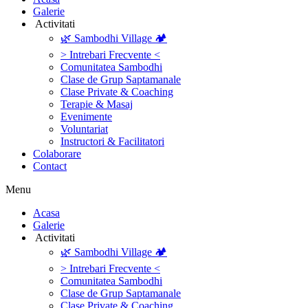
Galerie
‎ ‎Activitati‎
🌿 Sambodhi Village 🏕️
> Intrebari Frecvente <
Comunitatea Sambodhi
Clase de Grup Saptamanale
Clase Private & Coaching
Terapie & Masaj
‎Evenimente
Voluntariat
‏‏‎Instructori & Facilitatori
Colaborare
Contact
Menu
‎Acasa
Galerie
‎ ‎Activitati‎
🌿 Sambodhi Village 🏕️
> Intrebari Frecvente <
Comunitatea Sambodhi
Clase de Grup Saptamanale
Clase Private & Coaching