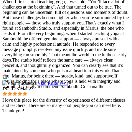
When I first started teaching yoga, I was told: "You’ll face a lot of
challenges at the beginning". And that turned out to be true. The
beginning can be uncertain, full of questions and moments of doubt.
But those challenges become lighter when you’re surrounded by the
right people — those who truly support you.That’s exactly what I
found at Sambodhi Studio, and especially in Marius, the one who
leads it. From the very beginning, when I started teaching yoga at
Sambodhi, he offered genuine support — always present with a
calm and highly professional attitude. He responded to every
message promptly, resolved any issue quickly, and made sure
everything ran smoothly. That meant the world to me in those early
days.The studio itself reflects the same care — always clean,
peaceful, and thoughtfully organized. You can clearly see that it’s
maintained by someone who puts real heart into this work.Thank
you, Marius, for being there — steady, kind, and supportive.If
you’re looking for a place where yoga is held with integrity and
Vlad Rusanescu
warmth, I strongly recommend Sambodhi.Cristiana Ilie
18:20 23 Mar 25
I love this place for the diversity of experiences of different classes
and teachers. There are so many cool people you can meet here.
Thank you!